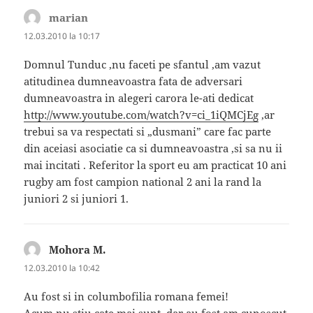
marian
spune:
12.03.2010 la 10:17
Domnul Tunduc ,nu faceti pe sfantul ,am vazut
atitudinea dumneavoastra fata de adversari
dumneavoastra in alegeri carora le-ati dedicat
http://www.youtube.com/watch?v=ci_1iQMCjEg
,ar
trebui sa va respectati si „dusmani” care fac parte
din aceiasi asociatie ca si dumneavoastra ,si sa nu ii
mai incitati . Referitor la sport eu am practicat 10 ani
rugby am fost campion national 2 ani la rand la
juniori 2 si juniori 1.
Mohora M.
spune:
12.03.2010 la 10:42
Au fost si in columbofilia romana femei!