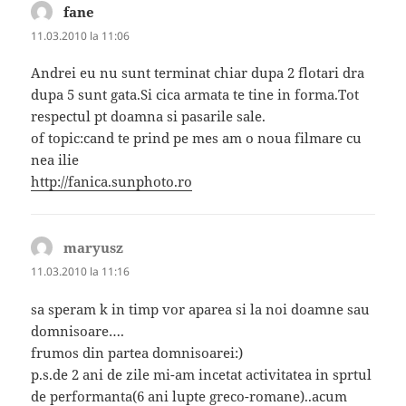
fane
spune:
11.03.2010 la 11:06
Andrei eu nu sunt terminat chiar dupa 2 flotari dra
dupa 5 sunt gata.Si cica armata te tine in forma.Tot
respectul pt doamna si pasarile sale.
of topic:cand te prind pe mes am o noua filmare cu
nea ilie
http://fanica.sunphoto.ro
maryusz
spune:
11.03.2010 la 11:16
sa speram k in timp vor aparea si la noi doamne sau
domnisoare….
frumos din partea domnisoarei:)
p.s.de 2 ani de zile mi-am incetat activitatea in sprtul
de performanta(6 ani lupte greco-romane)..acum