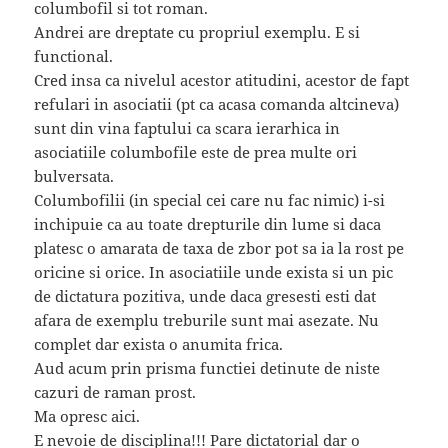
columbofil si tot roman.
Andrei are dreptate cu propriul exemplu. E si
functional.
Cred insa ca nivelul acestor atitudini, acestor de fapt
refulari in asociatii (pt ca acasa comanda altcineva)
sunt din vina faptului ca scara ierarhica in
asociatiile columbofile este de prea multe ori
bulversata.
Columbofilii (in special cei care nu fac nimic) i-si
inchipuie ca au toate drepturile din lume si daca
platesc o amarata de taxa de zbor pot sa ia la rost pe
oricine si orice. In asociatiile unde exista si un pic
de dictatura pozitiva, unde daca gresesti esti dat
afara de exemplu treburile sunt mai asezate. Nu
complet dar exista o anumita frica.
Aud acum prin prisma functiei detinute de niste
cazuri de raman prost.
Ma opresc aici.
E nevoie de disciplina!!! Pare dictatorial dar o