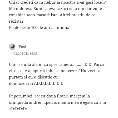
Chiar credeti ca in nebunia noastra si-ar gasi locul?
Ma indoiesc. Sunt cateva cazuri si la noi dar eu le
consider sado-masochiste! Altfel nu stiu de ce
rezista?
Poate peste 100 de ani … lumina!
Vasi
spune:
11.03.2010 la 16:35
Cum se uita ala micu spre camera……….:D:D: Parca
zice :ce te-ai apucat mha sa ne pozezi?Nu vezi ca
purtam si eu o discutie cu
domnisoara??:D:D:D:D:D:D:D:
Pt porumbei .ro: cu doua flotari mergem la
olimpiada andrei….performanta mea e egala cu a ta
.:D:D:D:D: