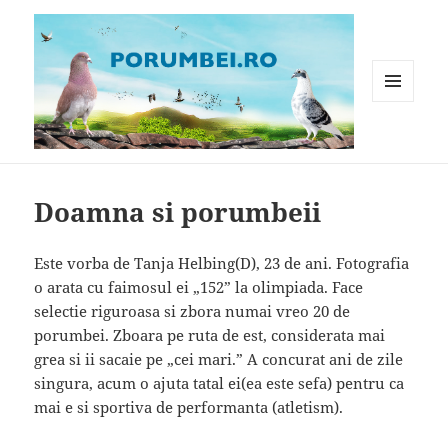
MENIU
ȘI
WIDGET-
Porumbei.ro
URI
Doamna si porumbeii
Este vorba de Tanja Helbing(D), 23 de ani. Fotografia
o arata cu faimosul ei „152” la olimpiada. Face
selectie riguroasa si zbora numai vreo 20 de
porumbei. Zboara pe ruta de est, considerata mai
grea si ii sacaie pe „cei mari.” A concurat ani de zile
singura, acum o ajuta tatal ei(ea este sefa) pentru ca
mai e si sportiva de performanta (atletism).