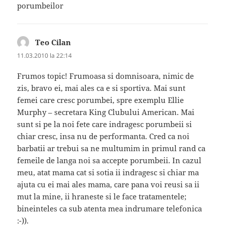
porumbeilor
Teo Cilan
spune:
11.03.2010 la 22:14
Frumos topic! Frumoasa si domnisoara, nimic de
zis, bravo ei, mai ales ca e si sportiva. Mai sunt
femei care cresc porumbei, spre exemplu Ellie
Murphy – secretara King Clubului American. Mai
sunt si pe la noi fete care indragesc porumbeii si
chiar cresc, insa nu de performanta. Cred ca noi
barbatii ar trebui sa ne multumim in primul rand ca
femeile de langa noi sa accepte porumbeii. In cazul
meu, atat mama cat si sotia ii indragesc si chiar ma
ajuta cu ei mai ales mama, care pana voi reusi sa ii
mut la mine, ii hraneste si le face tratamentele;
bineinteles ca sub atenta mea indrumare telefonica
:-)).