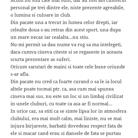
Acum nu stiu cate mai sunt, dar au fost am cunoscut
personal pe trei dintre ele, niste prezente agreabile,
o lumina si culoare in club.
Din pacate una a trecut in lumea celor drepti, iar
celealte doua s-au retras din acest sport, una dupa
un mare necaz iar cealalta…nu stiu.
Nu-mi permit sa dau nume va rog sa ma intelegeti,
daca cumva cineva citeste si se regaseste in aceasta
scurta prezentare as suferi.
Oricum sarutari de maini si toate cele bune oriunde
s-ar afla.
Din pacate nu cred ca foarte curand o sa le ia locul
altele poate tocmai ptr. ca, asa cum mai spunea
cineva mai sus, nu este un loc si un limbaj civilizat
in unele cluburi, cu toate ca asa ar fi normal…
In orice caz, sa stiti ca se simte lipsa lor in atmosfera
clubului, era mai mult calm, mai liniste, nu se mai
injura birjareste, barbatii dovedeau respect fata de
ele si macar cand erau si dansele de fata se purtau