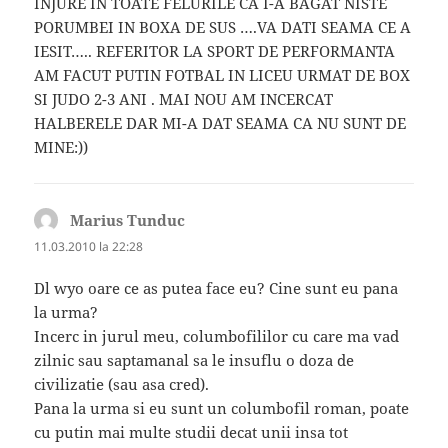
INJURE IN TOATE FELURILE CA I-A BAGAT NISTE
PORUMBEI IN BOXA DE SUS ….VA DATI SEAMA CE A
IESIT….. REFERITOR LA SPORT DE PERFORMANTA
AM FACUT PUTIN FOTBAL IN LICEU URMAT DE BOX
SI JUDO 2-3 ANI . MAI NOU AM INCERCAT
HALBERELE DAR MI-A DAT SEAMA CA NU SUNT DE
MINE:))
Marius Tunduc
spune:
11.03.2010 la 22:28
Dl wyo oare ce as putea face eu? Cine sunt eu pana
la urma?
Incerc in jurul meu, columbofililor cu care ma vad
zilnic sau saptamanal sa le insuflu o doza de
civilizatie (sau asa cred).
Pana la urma si eu sunt un columbofil roman, poate
cu putin mai multe studii decat unii insa tot