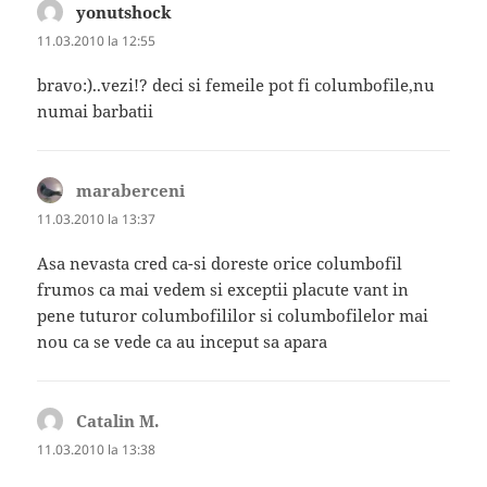
yonutshock
spune:
11.03.2010 la 12:55
bravo:)..vezi!? deci si femeile pot fi columbofile,nu
numai barbatii
maraberceni
spune:
11.03.2010 la 13:37
Asa nevasta cred ca-si doreste orice columbofil
frumos ca mai vedem si exceptii placute vant in
pene tuturor columbofililor si columbofilelor mai
nou ca se vede ca au inceput sa apara
Catalin M.
spune:
11.03.2010 la 13:38