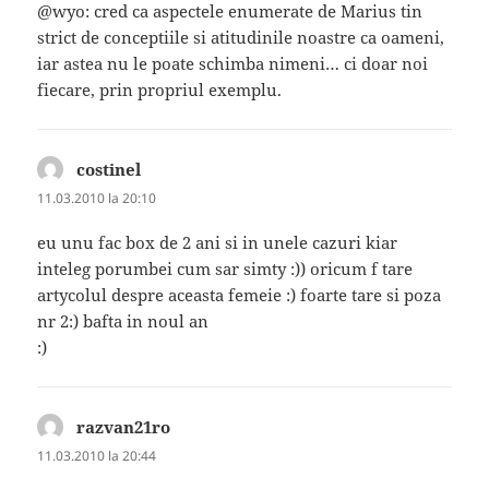
@wyo: cred ca aspectele enumerate de Marius tin
strict de conceptiile si atitudinile noastre ca oameni,
iar astea nu le poate schimba nimeni… ci doar noi
fiecare, prin propriul exemplu.
costinel
spune:
11.03.2010 la 20:10
eu unu fac box de 2 ani si in unele cazuri kiar
inteleg porumbei cum sar simty :)) oricum f tare
artycolul despre aceasta femeie :) foarte tare si poza
nr 2:) bafta in noul an
:)
razvan21ro
spune:
11.03.2010 la 20:44