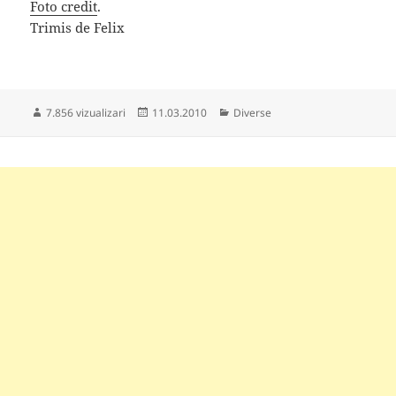
Foto credit
.
Trimis de Felix
Publicat
Categorii
7.856 vizualizari
11.03.2010
Diverse
pe