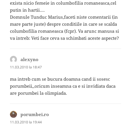
exista nicio femeie in columbofilia romaneasca,cel
putin in hartii….
Domnule Tunduc Marius,faceti niste comentarii (in
mare parte juste) despre conditiile in care se scalda
columbofilia romaneasca (fcpr). Va arunc manusa si
va intreb: Veti face ceva sa schimbati aceste aspecte?
alexyno
spune:
11.03.2010 la 18:47
ma intreb cum se bucura doamna cand ii sosesc
porumbeii,,oricum inseamna ca e si invidiata daca
are porumbei la olimpiada.
porumbei.ro
spune:
11.03.2010 la 19:44