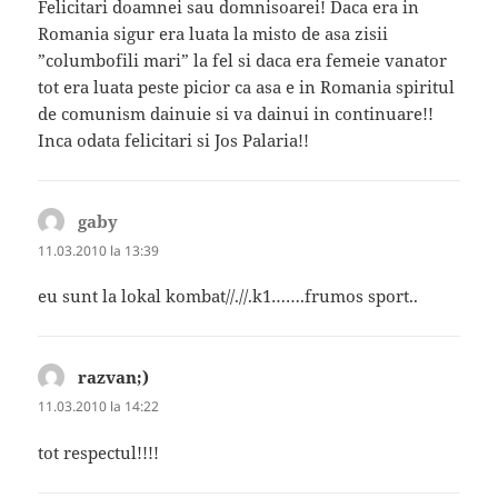
Felicitari doamnei sau domnisoarei! Daca era in
Romania sigur era luata la misto de asa zisii
”columbofili mari” la fel si daca era femeie vanator
tot era luata peste picior ca asa e in Romania spiritul
de comunism dainuie si va dainui in continuare!!
Inca odata felicitari si Jos Palaria!!
gaby
spune:
11.03.2010 la 13:39
eu sunt la lokal kombat//.//.k1…….frumos sport..
razvan;)
spune:
11.03.2010 la 14:22
tot respectul!!!!