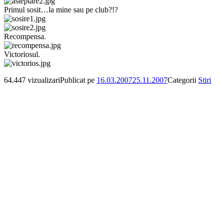
Primul sosit…la mine sau pe club?!?
Recompensa.
Victoriosul.
64.447 vizualizari
Publicat pe
16.03.2007
25.11.2007
Categorii
Stiri