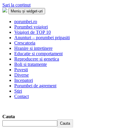
Sari la conținut
Meniu și widget-uri
Porumbei.ro
Enciclopedia porumbelului
porumbei.ro
Porumbei voiajori
Voiajori de TOP 10
Anunturi – porumbei pripasiti
Crescatoria
Hranire si intretinere
Educatie si comportament
Reproducere si genetica
Boli si tratamente
Povesti
Diverse
Incepatori
Porumbei de agrement
Stiri
Contact
Cauta
Cauta