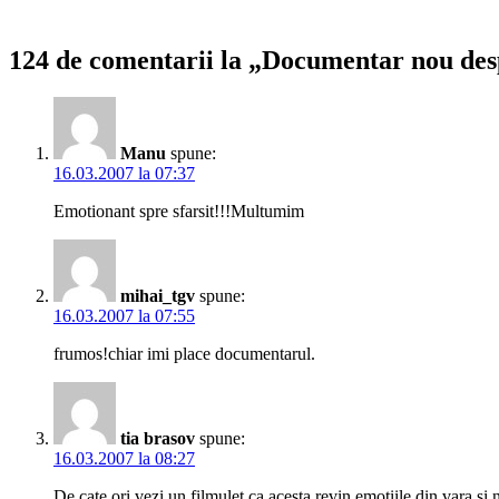
124 de comentarii la „Documentar nou des
Manu
spune:
16.03.2007 la 07:37
Emotionant spre sfarsit!!!Multumim
mihai_tgv
spune:
16.03.2007 la 07:55
frumos!chiar imi place documentarul.
tia brasov
spune:
16.03.2007 la 08:27
De cate ori vezi un filmulet ca acesta revin emotiile din vara si