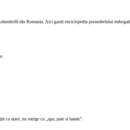
e columbofil din Romania. Aici gasiti enciclopedia porumbelului imbogati
l
e.
jiti ca atare, nu merge cu „apa, paie si bataie”.