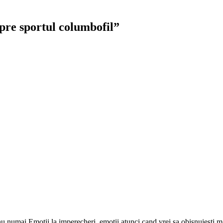
pre sportul columbofil”
 nu numai.Emotii la imperecheri ,emotii atunci cand vrei sa obisnuiesti ma