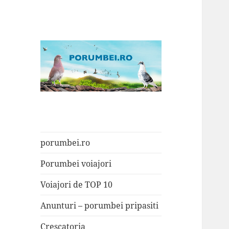
Porumbei.ro
Enciclopedia porumbelului
porumbei.ro
Porumbei voiajori
Voiajori de TOP 10
Anunturi – porumbei pripasiti
Crescatoria