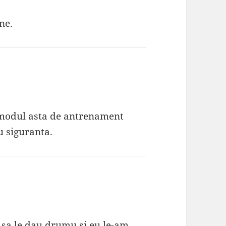
ne.
 modul asta de antrenament
u siguranta.
 sa le dau drumu si eu,le-am