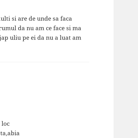
lti si are de unde sa faca
 drumul da nu am ce face si ma
jap uliu pe ei da nu a luat am
 loc
ta,abia