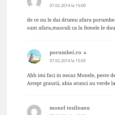
07.02.2014 la 15:00
de ce nu le dai drumu afara porumbei
sunt afara,masculi ca la femele le dau
porumbei.ro
spune:
07.02.2014 la 15:05
Ahh imi faci in necaz Monele, peste d
Astept graurii, abia atunci au verde l
monel tesileanu
spune: