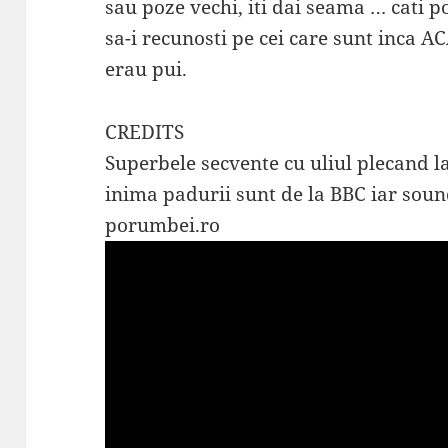
sau poze vechi, iti dai seama … cati p
sa-i recunosti pe cei care sunt inca A
erau pui.
CREDITS
Superbele secvente cu uliul plecand la
inima padurii sunt de la BBC iar soun
porumbei.ro