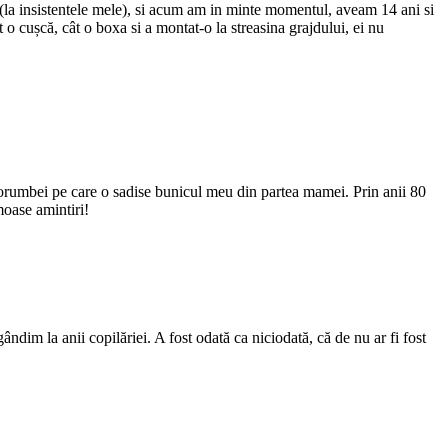
 (la insistentele mele), si acum am in minte momentul, aveam 14 ani si
o cușcă, cât o boxa si a montat-o la streasina grajdului, ei nu
porumbei pe care o sadise bunicul meu din partea mamei. Prin anii 80
moase amintiri!
ndim la anii copilăriei. A fost odată ca niciodată, că de nu ar fi fost