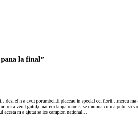
pana la final”
…desi el n a avut porumbei..ii placeau in special cei florii…mereu ma 
 mi a venit gutul,chiar era langa mine si se minuna cum a putut sa vin
nul acesta m a ajutat sa ies campion national…