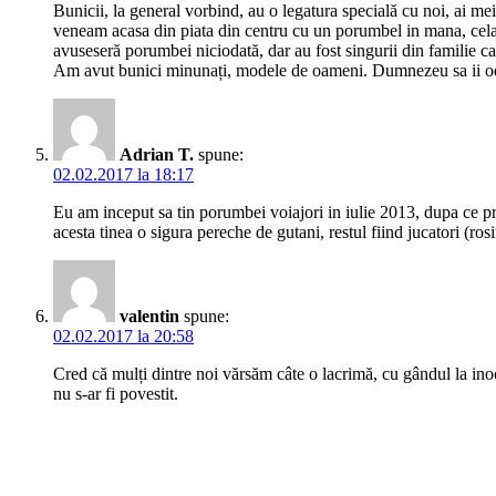
Bunicii, la general vorbind, au o legatura specială cu noi, ai m
veneam acasa din piata din centru cu un porumbel in mana, celala
avuseseră porumbei niciodată, dar au fost singurii din familie c
Am avut bunici minunați, modele de oameni. Dumnezeu sa ii o
Adrian T.
spune:
02.02.2017 la 18:17
Eu am inceput sa tin porumbei voiajori in iulie 2013, dupa ce p
acesta tinea o sigura pereche de gutani, restul fiind jucatori (
valentin
spune:
02.02.2017 la 20:58
Cred că mulți dintre noi vărsăm câte o lacrimă, cu gândul la inoce
nu s-ar fi povestit.