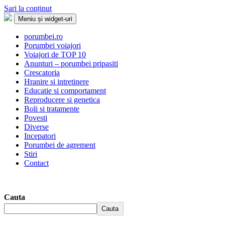
Sari la conținut
Meniu și widget-uri
Porumbei.ro
Enciclopedia porumbelului
porumbei.ro
Porumbei voiajori
Voiajori de TOP 10
Anunturi – porumbei pripasiti
Crescatoria
Hranire si intretinere
Educatie si comportament
Reproducere si genetica
Boli si tratamente
Povesti
Diverse
Incepatori
Porumbei de agrement
Stiri
Contact
Cauta
Cauta