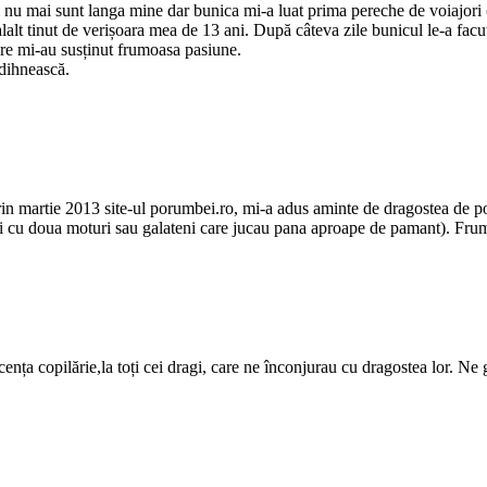
ei nu mai sunt langa mine dar bunica mi-a luat prima pereche de voiajori
lt tinut de verișoara mea de 13 ani. După câteva zile bunicul le-a facut 
are mi-au susținut frumoasa pasiune.
dihnească.
rin martie 2013 site-ul porumbei.ro, mi-a adus aminte de dragostea de 
rosii cu doua moturi sau galateni care jucau pana aproape de pamant). Fru
nța copilărie,la toți cei dragi, care ne înconjurau cu dragostea lor. Ne gâ