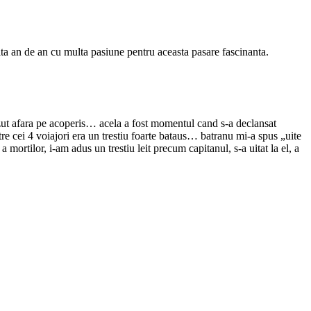
ta an de an cu multa pasiune pentru aceasta pasare fascinanta.
azut afara pe acoperis… acela a fost momentul cand s-a declansat
re cei 4 voiajori era un trestiu foarte bataus… batranu mi-a spus „uite
mortilor, i-am adus un trestiu leit precum capitanul, s-a uitat la el, a