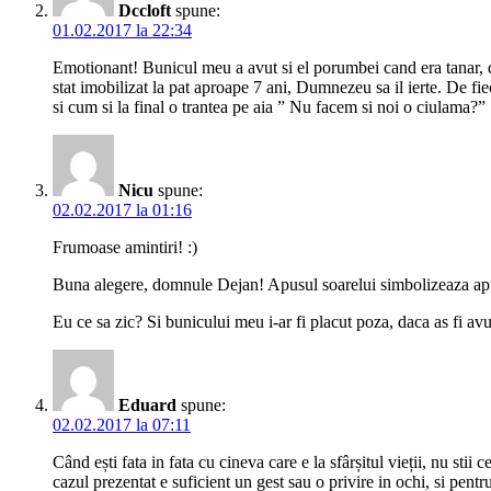
Dccloft
spune:
01.02.2017 la 22:34
Emotionant! Bunicul meu a avut si el porumbei cand era tanar, 
stat imobilizat la pat aproape 7 ani, Dumnezeu sa il ierte. De fi
si cum si la final o trantea pe aia ” Nu facem si noi o ciulama?
Nicu
spune:
02.02.2017 la 01:16
Frumoase amintiri! :)
Buna alegere, domnule Dejan! Apusul soarelui simbolizeaza apusu
Eu ce sa zic? Si bunicului meu i-ar fi placut poza, daca as fi avu
Eduard
spune:
02.02.2017 la 07:11
Când ești fata in fata cu cineva care e la sfârșitul vieții, nu stii
cazul prezentat e suficient un gest sau o privire in ochi, si pent