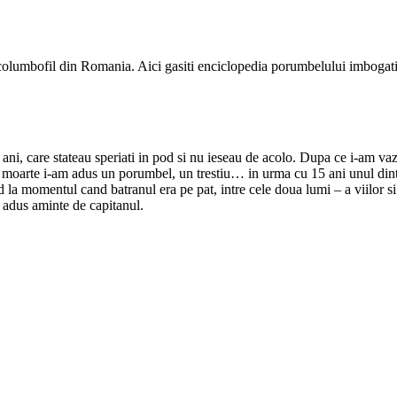
e columbofil din Romania. Aici gasiti enciclopedia porumbelului imbogati
ani, care stateau speriati in pod si nu ieseau de acolo. Dupa ce i-am v
de moarte i-am adus un porumbel, un trestiu…
in urma cu 15 ani unul dint
a momentul cand batranul era pe pat, intre cele doua lumi – a viilor si a 
a adus aminte de capitanul.