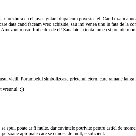
dar nu zbura cu ei, avea gutani dupa cum povestea el. Cand m-am apucat
ecare data cand faceam vreo achizitie, sau imi venea unu in fata de la con
” .Amuzant mosu’.Imi e dor de el! Sanatate la toata lumea si pretuiti mo
l vietii. Porumbelul simbolizeaza prietenul etern, care ramane langa no
t vreunul. ;))
 ce sa spui, poate ar fi multe, dar cuvintele potrivite pentru astfel de mome
ru persoane apropiate care se cunosc de mult, e suficient.