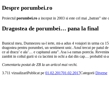
Despre porumbei.ro
Proiectul
porumbei.ro
a inceput in 2003 si este cel mai „batran” sit
Dragostea de porumbei… pana la final
Bunicul meu, Dumnezeu sa-l ierte, mi-a adus 4 voiajori in urma cu 15 
dragostea pentru porumbei, un sentiment unic. Anul trecut pe patul 
ce al dracu’ e ala’… e capitanul asta”. Asa i-a ramas porecla. Revenind l
zambit in coltul gurii si cu lacrimi in ochi a dat din cap… probabil si-
Comentariu postat de ZB la un articol mai vechi.
3.711 vizualizari
Publicat pe
01.02.2017
01.02.2017
Categorii
Diverse