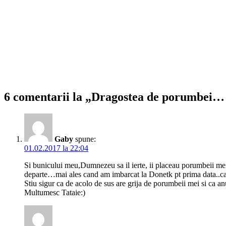
6 comentarii la „Dragostea de porumbei… 
Gaby
spune:
01.02.2017 la 22:04
Si bunicului meu,Dumnezeu sa il ierte, ii placeau porumbeii mei
departe…mai ales cand am imbarcat la Donetk pt prima data..cand
Stiu sigur ca de acolo de sus are grija de porumbeii mei si ca a
Multumesc Tataie:)