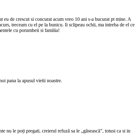
 eu de crescut si concurat acum vreo 10 ani s-a bucurat pt mine. A
curs, treceam cu el pe la bunicu. Ii sclipeau ochii, ma intreba de el ce
mentele cu porumbeii si familia!
i pana la apusul vietii noastre.
nte nu le poți pregati, creierul refuză sa le „găsească”, totusi ca si in