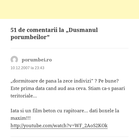
51 de comentarii la „Dusmanul
porumbeilor”
porumbei.ro
spune:
10.12.2007 la 23:43
„dormitoare de pana la zece indivizi” ? Pe bune?
Este prima data cand aud asa ceva. Stiam ca-s pasari
teritoriale…
Iata si un film beton cu rapitoare… dati boxele la
maxim!!!
http://youtube.com/watch?v=WF_2AoS2KOk