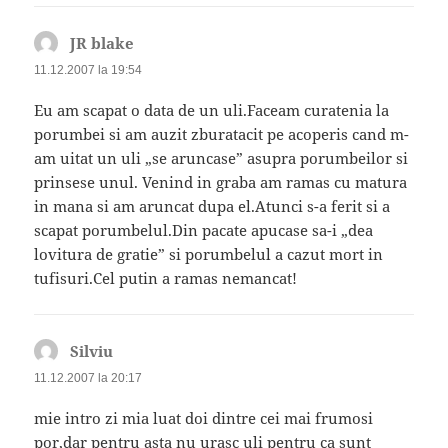
JR blake
spune:
11.12.2007 la 19:54
Eu am scapat o data de un uli.Faceam curatenia la
porumbei si am auzit zburatacit pe acoperis cand m-
am uitat un uli „se aruncase” asupra porumbeilor si
prinsese unul. Venind in graba am ramas cu matura
in mana si am aruncat dupa el.Atunci s-a ferit si a
scapat porumbelul.Din pacate apucase sa-i „dea
lovitura de gratie” si porumbelul a cazut mort in
tufisuri.Cel putin a ramas nemancat!
Silviu
spune:
11.12.2007 la 20:17
mie intro zi mia luat doi dintre cei mai frumosi
por,dar pentru asta nu urasc uli pentru ca sunt