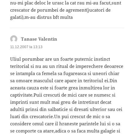
nu-mi plac deloc le urasc la cat rau mi-au facut,sunt
crescator de porumbei de agrement(jucatori de
galati),m-au distrus bft multa
Tanase Valentin
spune:
11.12.2007 la 13:13
Uliul porumbar are un foarte puternic instinct
teritorial si nu au un ritual de imperechere deoarece
se intampla ca femela sa fugareasca si uneori chiar
sa omoare masculul care apare in teritoriul ei.Din
aceasta cauza este si foarte grea inmultirea lor in
captivitate.Puii crescuti de mici care se numesc si
imprinti sunt mult mai greu de intretinut decat
adultii prinsi din salbaticie si dresati ulterior sau cei
luati din crescatorie.Un pui crescut de mic o sa
considere omul care il hraneste parintele lui si o sa
se comporte ca atare,adica o sa faca multa galagie si