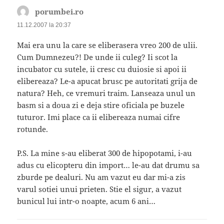
porumbei.ro
spune:
11.12.2007 la 20:37
Mai era unu la care se eliberasera vreo 200 de ulii.
Cum Dumnezeu?! De unde ii culeg? Ii scot la
incubator cu sutele, ii cresc cu duiosie si apoi ii
elibereaza? Le-a apucat brusc pe autoritati grija de
natura? Heh, ce vremuri traim. Lanseaza unul un
basm si a doua zi e deja stire oficiala pe buzele
tuturor. Imi place ca ii elibereaza numai cifre
rotunde.
P.S. La mine s-au eliberat 300 de hipopotami, i-au
adus cu elicopteru din import… le-au dat drumu sa
zburde pe dealuri. Nu am vazut eu dar mi-a zis
varul sotiei unui prieten. Stie el sigur, a vazut
bunicul lui intr-o noapte, acum 6 ani…