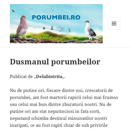
MENIU
ȘI
WIDGET-
Porumbei.ro
URI
Dusmanul porumbeilor
Publicat de „
Delabistrita
„.
Nu de putine ori, fiecare dintre noi, crescatorii de
porumbei, am fost martorii rapirii celui mai frumos
sau celui mai bun dintre zburatorii nostri. Nu de
putine ori am stat neputinciosi in fata sorti,
neputand schimba destinul minunatilor nostri
inaripati, ce au fost rapiti chiar de sub privirile