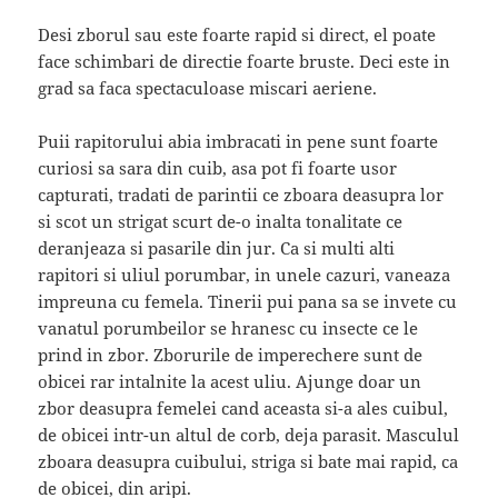
Desi zborul sau este foarte rapid si direct, el poate
face schimbari de directie foarte bruste. Deci este in
grad sa faca spectaculoase miscari aeriene.
Puii rapitorului abia imbracati in pene sunt foarte
curiosi sa sara din cuib, asa pot fi foarte usor
capturati, tradati de parintii ce zboara deasupra lor
si scot un strigat scurt de-o inalta tonalitate ce
deranjeaza si pasarile din jur. Ca si multi alti
rapitori si uliul porumbar, in unele cazuri, vaneaza
impreuna cu femela. Tinerii pui pana sa se invete cu
vanatul porumbeilor se hranesc cu insecte ce le
prind in zbor. Zborurile de imperechere sunt de
obicei rar intalnite la acest uliu. Ajunge doar un
zbor deasupra femelei cand aceasta si-a ales cuibul,
de obicei intr-un altul de corb, deja parasit. Masculul
zboara deasupra cuibului, striga si bate mai rapid, ca
de obicei, din aripi.