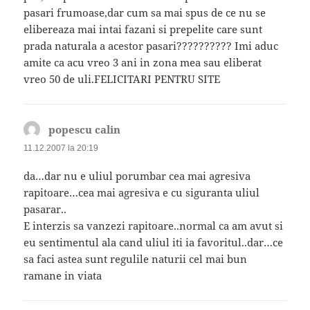
pasari frumoase,dar cum sa mai spus de ce nu se
elibereaza mai intai fazani si prepelite care sunt
prada naturala a acestor pasari?????????? Imi aduc
amite ca acu vreo 3 ani in zona mea sau eliberat
vreo 50 de uli.FELICITARI PENTRU SITE
popescu calin
spune:
11.12.2007 la 20:19
da…dar nu e uliul porumbar cea mai agresiva
rapitoare…cea mai agresiva e cu siguranta uliul
pasarar..
E interzis sa vanzezi rapitoare..normal ca am avut si
eu sentimentul ala cand uliul iti ia favoritul..dar…ce
sa faci astea sunt regulile naturii cel mai bun
ramane in viata