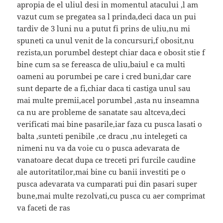
apropia de el uliul desi in momentul atacului ,l am
vazut cum se pregatea sa l prinda,deci daca un pui
tardiv de 3 luni nu a putut fi prins de uliu,nu mi
spuneti ca unul venit de la concursuri,f obosit,nu
rezista,un porumbel destept chiar daca e obosit stie f
bine cum sa se fereasca de uliu,baiul e ca multi
oameni au porumbei pe care i cred buni,dar care
sunt departe de a fi,chiar daca ti castiga unul sau
mai multe premii,acel porumbel ,asta nu inseamna
ca nu are probleme de sanatate sau altceva,deci
verificati mai bine pasarile,iar faza cu pusca lasati o
balta ,sunteti penibile ,ce dracu ,nu intelegeti ca
nimeni nu va da voie cu o pusca adevarata de
vanatoare decat dupa ce treceti pri furcile caudine
ale autoritatilor,mai bine cu banii investiti pe o
pusca adevarata va cumparati pui din pasari super
bune,mai multe rezolvati,cu pusca cu aer comprimat
va faceti de ras