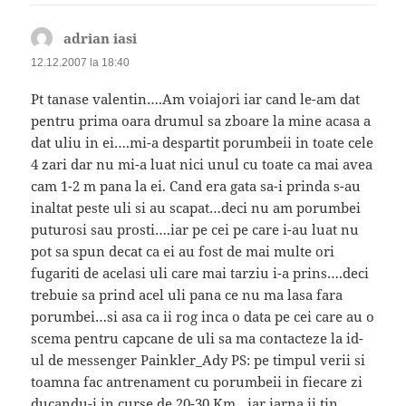
adrian iasi
spune:
12.12.2007 la 18:40
Pt tanase valentin….Am voiajori iar cand le-am dat
pentru prima oara drumul sa zboare la mine acasa a
dat uliu in ei….mi-a despartit porumbeii in toate cele
4 zari dar nu mi-a luat nici unul cu toate ca mai avea
cam 1-2 m pana la ei. Cand era gata sa-i prinda s-au
inaltat peste uli si au scapat…deci nu am porumbei
puturosi sau prosti….iar pe cei pe care i-au luat nu
pot sa spun decat ca ei au fost de mai multe ori
fugariti de acelasi uli care mai tarziu i-a prins….deci
trebuie sa prind acel uli pana ce nu ma lasa fara
porumbei…si asa ca ii rog inca o data pe cei care au o
scema pentru capcane de uli sa ma contacteze la id-
ul de messenger Painkler_Ady PS: pe timpul verii si
toamna fac antrenament cu porumbeii in fiecare zi
ducandu-i in curse de 20-30 Km…iar iarna ii tin