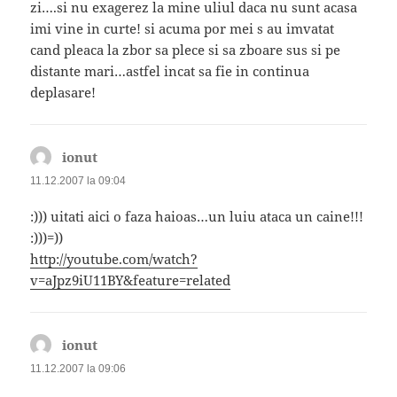
zi….si nu exagerez la mine uliul daca nu sunt acasa
imi vine in curte! si acuma por mei s au imvatat
cand pleaca la zbor sa plece si sa zboare sus si pe
distante mari…astfel incat sa fie in continua
deplasare!
ionut
spune:
11.12.2007 la 09:04
:))) uitati aici o faza haioas…un luiu ataca un caine!!!
:)))=))
http://youtube.com/watch?
v=aJpz9iU11BY&feature=related
ionut
spune:
11.12.2007 la 09:06