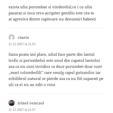
exista uliu porumbar si vinderelul,ce i cu uliu
pasarar,si inca ceva accipiter gentilis este cea m
ai agresiva dintre rapitoare nu denumiri babesti
ciurte
spune:
11.12.2007 la 21:51
faina poata imi place, uliul face parte din lantul
trofic si porumbelui este unul din capatul lantului
asa ca nu sunt invidios ca duce porumbei doar sunt
,,mari columbofili” care smulg capul gutzanilor iar
echilibrul natural se pierde asa ca nu fiti suparati pe
uli ca ei nu au niki o vina
irinel venczel
spune:
11.12.2007 la 21:57