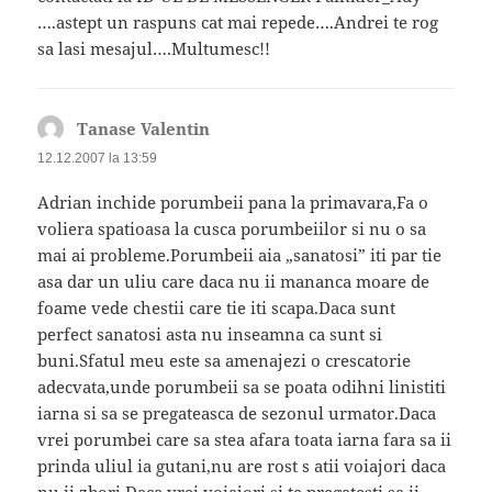
….astept un raspuns cat mai repede….Andrei te rog
sa lasi mesajul….Multumesc!!
Tanase Valentin
spune:
12.12.2007 la 13:59
Adrian inchide porumbeii pana la primavara,Fa o
voliera spatioasa la cusca porumbeiilor si nu o sa
mai ai probleme.Porumbeii aia „sanatosi” iti par tie
asa dar un uliu care daca nu ii mananca moare de
foame vede chestii care tie iti scapa.Daca sunt
perfect sanatosi asta nu inseamna ca sunt si
buni.Sfatul meu este sa amenajezi o crescatorie
adecvata,unde porumbeii sa se poata odihni linistiti
iarna si sa se pregateasca de sezonul urmator.Daca
vrei porumbei care sa stea afara toata iarna fara sa ii
prinda uliul ia gutani,nu are rost s atii voiajori daca