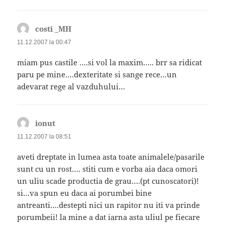
costi _MH
spune:
11.12.2007 la 00:47
miam pus castile ….si vol la maxim….. brr sa ridicat
paru pe mine….dexteritate si sange rece…un
adevarat rege al vazduhului…
ionut
spune:
11.12.2007 la 08:51
aveti dreptate in lumea asta toate animalele/pasarile
sunt cu un rost…. stiti cum e vorba aia daca omori
un uliu scade productia de grau….(pt cunoscatori)!
si…va spun eu daca ai porumbei bine
antreanti….destepti nici un rapitor nu iti va prinde
porumbeii! la mine a dat iarna asta uliul pe fiecare