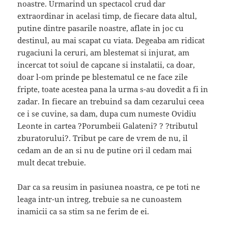
noastre.
Urmarind un spectacol crud dar
extraordinar in acelasi timp, de fiecare data altul,
putine dintre pasarile noastre, aflate in joc cu
destinul, au mai scapat cu viata. Degeaba am ridicat
rugaciuni la ceruri, am blestemat si injurat, am
incercat tot soiul de capcane si instalatii, ca doar,
doar l-om prinde pe blestematul ce ne face zile
fripte, toate acestea pana la urma s-au dovedit a fi in
zadar. In fiecare an trebuind sa dam cezarului ceea
ce i se cuvine, sa dam, dupa cum numeste Ovidiu
Leonte in cartea ?Porumbeii Galateni? ? ?tributul
zburatorului?. Tribut pe care de vrem de nu, il
cedam an de an si nu de putine ori il cedam mai
mult decat trebuie.
Dar ca sa reusim in pasiunea noastra, ce pe toti ne
leaga intr-un intreg, trebuie sa ne cunoastem
inamicii ca sa stim sa ne ferim de ei.