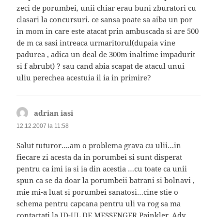
zeci de porumbei, unii chiar erau buni zburatori cu
clasari la concursuri. ce sansa poate sa aiba un por
in mom in care este atacat prin ambuscada si are 500
de m ca sasi intreaca urmaritorul(dupaia vine
padurea , adica un deal de 300m inaltime impadurit
si f abrubt) ? sau cand abia scapat de atacul unui
uliu perechea acestuia il ia in primire?
adrian iasi
spune:
12.12.2007 la 11:58
Salut tuturor….am o problema grava cu ulii…in
fiecare zi acesta da in porumbei si sunt disperat
pentru ca imi ia si ia din acestia …cu toate ca unii
spun ca se da doar la porumbeii batrani si bolnavi ,
mie mi-a luat si porumbei sanatosi…cine stie o
schema pentru capcana pentru uli va rog sa ma
contactati la ID-UL DE MESSENGER Painkler_Ady