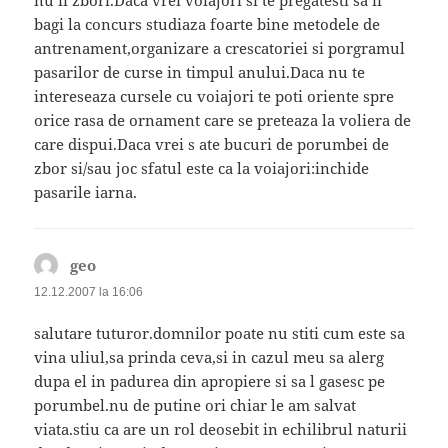
nu ii zbori.Daca vrei voiajori si te pregatesti sa ii
bagi la concurs studiaza foarte bine metodele de
antrenament,organizare a crescatoriei si porgramul
pasarilor de curse in timpul anului.Daca nu te
intereseaza cursele cu voiajori te poti oriente spre
orice rasa de ornament care se preteaza la voliera de
care dispui.Daca vrei s ate bucuri de porumbei de
zbor si/sau joc sfatul este ca la voiajori:inchide
pasarile iarna.
geo
spune:
12.12.2007 la 16:06
salutare tuturor.domnilor poate nu stiti cum este sa
vina uliul,sa prinda ceva,si in cazul meu sa alerg
dupa el in padurea din apropiere si sa l gasesc pe
porumbel.nu de putine ori chiar le am salvat
viata.stiu ca are un rol deosebit in echilibrul naturii