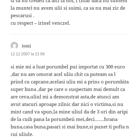
si sa nu credeti ca aici la noi, ( chiar daca nu suntem
la munte) nu avem ulii si soimi, ca sa nu mai zic de
pescarusi .
cu respect – irinel venczel.
ioni
spune:
12.12.2007 la 21:09
si mie mi a luat porumbel pui importat cu 300 euro
,dar nu am omorat acel uliu chit ca puteam sa l
prind cu capcane,acelasi uliu mi a prins o porumbita
super buna ,dar pe care o suspectam mai demult ca
are ceva,uliul mi a demonstrat asta,de atunci am
avut atacuri aproape zilnic dar nici o victima,si nu
mint cand va spun,la mine uliul da de 3 ori din aripi
de la cuib pana la porumbeii mei,deci…….hrana
buna,casa buna,pasari si mai bune,si punet ti pofta n
cui uliule.