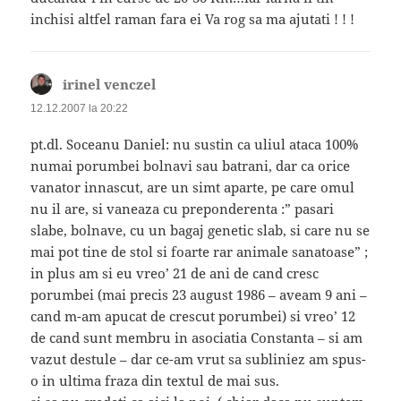
inchisi altfel raman fara ei Va rog sa ma ajutati ! ! !
irinel venczel
spune:
12.12.2007 la 20:22
pt.dl. Soceanu Daniel: nu sustin ca uliul ataca 100%
numai porumbei bolnavi sau batrani, dar ca orice
vanator innascut, are un simt aparte, pe care omul
nu il are, si vaneaza cu preponderenta :” pasari
slabe, bolnave, cu un bagaj genetic slab, si care nu se
mai pot tine de stol si foarte rar animale sanatoase” ;
in plus am si eu vreo’ 21 de ani de cand cresc
porumbei (mai precis 23 august 1986 – aveam 9 ani –
cand m-am apucat de crescut porumbei) si vreo’ 12
de cand sunt membru in asociatia Constanta – si am
vazut destule – dar ce-am vrut sa subliniez am spus-
o in ultima fraza din textul de mai sus.