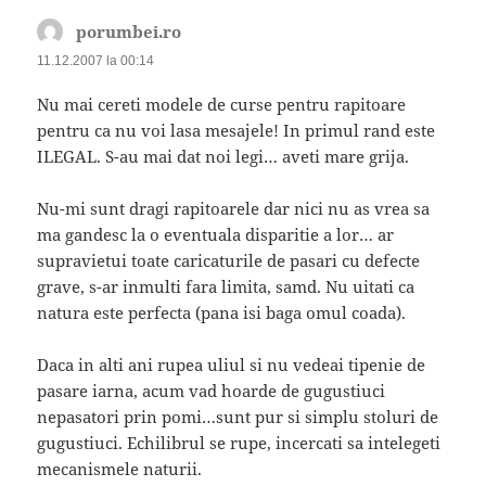
porumbei.ro
spune:
11.12.2007 la 00:14
Nu mai cereti modele de curse pentru rapitoare
pentru ca nu voi lasa mesajele! In primul rand este
ILEGAL. S-au mai dat noi legi… aveti mare grija.
Nu-mi sunt dragi rapitoarele dar nici nu as vrea sa
ma gandesc la o eventuala disparitie a lor… ar
supravietui toate caricaturile de pasari cu defecte
grave, s-ar inmulti fara limita, samd. Nu uitati ca
natura este perfecta (pana isi baga omul coada).
Daca in alti ani rupea uliul si nu vedeai tipenie de
pasare iarna, acum vad hoarde de gugustiuci
nepasatori prin pomi…sunt pur si simplu stoluri de
gugustiuci. Echilibrul se rupe, incercati sa intelegeti
mecanismele naturii.