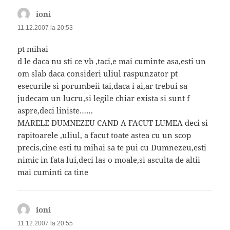
ioni
spune:
11.12.2007 la 20:53
pt mihai
d le daca nu sti ce vb ,taci,e mai cuminte asa,esti un
om slab daca consideri uliul raspunzator pt
esecurile si porumbeii tai,daca i ai,ar trebui sa
judecam un lucru,si legile chiar exista si sunt f
aspre,deci liniste……
MARELE DUMNEZEU CAND A FACUT LUMEA deci si
rapitoarele ,uliul, a facut toate astea cu un scop
precis,cine esti tu mihai sa te pui cu Dumnezeu,esti
nimic in fata lui,deci las o moale,si asculta de altii
mai cuminti ca tine
ioni
spune:
11.12.2007 la 20:55