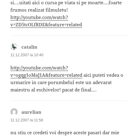
si….uitati aici o cursa pe viata si pe moarte….foarte
frumos realizat filmuletu!
http://youtube.com/watch?
v=ZD5tcOLfRDE&feature=related
catalin
spune:
11.12.2007 la 10:40
http://youtube.com/watch?
v=ogqg1oMaJ1A&feature=related
aici puteti vedea o
urmarire in care porumbelul este un adevarat
maiestru al eschivelor! pacat de final….
aurelian
spune:
11.12.2007 la 11:58
nu stiu ce credeti voi despre aceste pasari dar mie