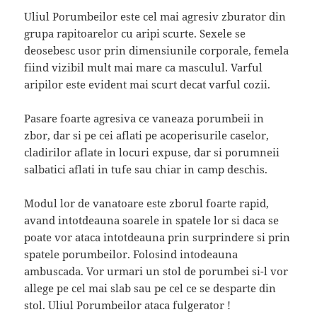
Uliul Porumbeilor este cel mai agresiv zburator din
grupa rapitoarelor cu aripi scurte. Sexele se
deosebesc usor prin dimensiunile corporale, femela
fiind vizibil mult mai mare ca masculul. Varful
aripilor este evident mai scurt decat varful cozii.
Pasare foarte agresiva ce vaneaza porumbeii in
zbor, dar si pe cei aflati pe acoperisurile caselor,
cladirilor aflate in locuri expuse, dar si porumneii
salbatici aflati in tufe sau chiar in camp deschis.
Modul lor de vanatoare este zborul foarte rapid,
avand intotdeauna soarele in spatele lor si daca se
poate vor ataca intotdeauna prin surprindere si prin
spatele porumbeilor. Folosind intodeauna
ambuscada. Vor urmari un stol de porumbei si-l vor
allege pe cel mai slab sau pe cel ce se desparte din
stol. Uliul Porumbeilor ataca fulgerator !