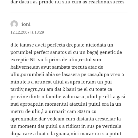
dar daca i as prinde nu stiu cum as reactiona.succes
ioni
spune:
12.12.2007 la 18:29
d le tanase aveti perfecta dreptate,niciodata un
porumbel perfect sanatos si cu un bagaj genetic de
exceptie NU va fi prins de uliu,restul sunt
baliverne,am avut sambata trecuta atac de
uliu,porumbeii abia se lasasera pe casa,dupa vreo 5
minute,s a aruncat uliul asupra lor,am un pui
tardiv,negru,nu am dat 2 bani pe el cu toate ca
provine dintr o familie valoroasa ,uliul pe el l a gasit
mai aproape,in momentul atacului puiul era la un
metru de uliu,l a urmarit cam 300 m cu
aproximatie,dar vedeam cum distanta creste,iar la
un moment dat puiul s a ridicat in sus pe verticala
dupa care a luat o la goana,nici macar nu s a putut