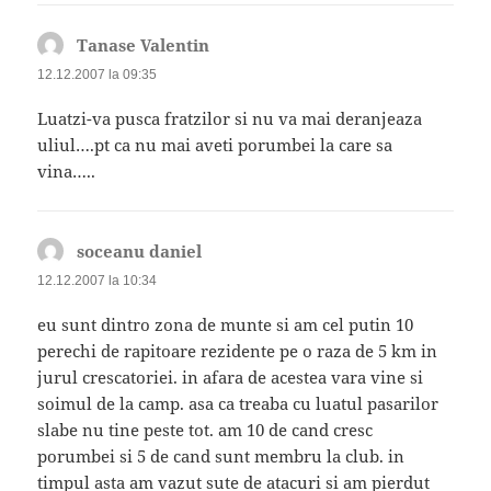
Tanase Valentin
spune:
12.12.2007 la 09:35
Luatzi-va pusca fratzilor si nu va mai deranjeaza
uliul….pt ca nu mai aveti porumbei la care sa
vina…..
soceanu daniel
spune:
12.12.2007 la 10:34
eu sunt dintro zona de munte si am cel putin 10
perechi de rapitoare rezidente pe o raza de 5 km in
jurul crescatoriei. in afara de acestea vara vine si
soimul de la camp. asa ca treaba cu luatul pasarilor
slabe nu tine peste tot. am 10 de cand cresc
porumbei si 5 de cand sunt membru la club. in
timpul asta am vazut sute de atacuri si am pierdut