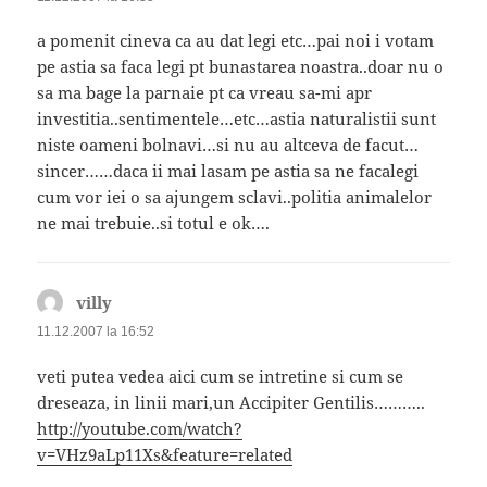
a pomenit cineva ca au dat legi etc…pai noi i votam
pe astia sa faca legi pt bunastarea noastra..doar nu o
sa ma bage la parnaie pt ca vreau sa-mi apr
investitia..sentimentele…etc…astia naturalistii sunt
niste oameni bolnavi…si nu au altceva de facut…
sincer……daca ii mai lasam pe astia sa ne facalegi
cum vor iei o sa ajungem sclavi..politia animalelor
ne mai trebuie..si totul e ok….
villy
spune:
11.12.2007 la 16:52
veti putea vedea aici cum se intretine si cum se
dreseaza, in linii mari,un Accipiter Gentilis………..
http://youtube.com/watch?
v=VHz9aLp11Xs&feature=related