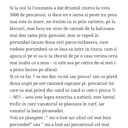
Si la noi la Constanta a dat drumul cineva la vreo
5000 de pescarusi, si daca tot e iarna si peste nu prea
mai este in mare, ne trezim cu ei prin cartiere, pe la
blocuri, mai fura un snur de carnati de la balcoane,
mai dau iama prin gunoaie, mai se reped in
porumbei (acum doua seri parca turbasera, cum
vedeau porumbeii ca se lasa sa intre in cusca, cum ii
apuca si pe ei sa-si ia zborul de pe o casa vecina ceva
mai inalta ca a mea – si uite asa pe cativa de-ai mei i-
a prins bezna pe afara).
Si ce sa fac ? sa ma duc sa-mi iau pusca? sau sa pierd
doua nopti pe net cautand capcane pt. pescarusi (in
care sa mai prind din cand in cand si cate o pisica ?)
– NU! – asta este legea nescrisa a naturii, este lantul
trofic in care vanatorul se plaseaza in varf, iar
vanatul la baza piramadei.
Toti ne plangem : ” mi-a luat azi uliul cel mai bun
porumbel” sau ” mi-a luat azi pescarusul cel mai