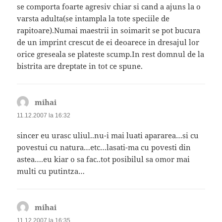
se comporta foarte agresiv chiar si cand a ajuns la o
varsta adulta(se intampla la tote speciile de
rapitoare).Numai maestrii in soimarit se pot bucura
de un imprint crescut de ei deoarece in dresajul lor
orice greseala se plateste scump.In rest domnul de la
bistrita are dreptate in tot ce spune.
mihai
spune:
11.12.2007 la 16:32
sincer eu urasc uliul..nu-i mai luati apararea…si cu
povestui cu natura…etc…lasati-ma cu povesti din
astea….eu kiar o sa fac..tot posibilul sa omor mai
multi cu putintza…
mihai
spune:
11.12.2007 la 16:35