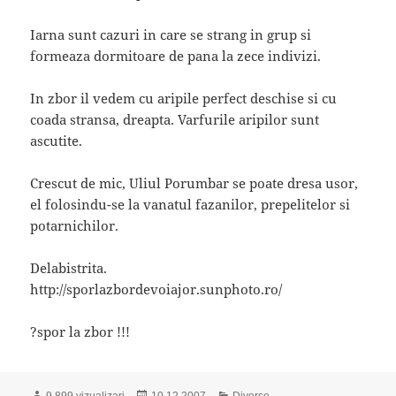
Iarna sunt cazuri in care se strang in grup si
formeaza dormitoare de pana la zece indivizi.
In zbor il vedem cu aripile perfect deschise si cu
coada stransa, dreapta. Varfurile aripilor sunt
ascutite.
Crescut de mic, Uliul Porumbar se poate dresa usor,
el folosindu-se la vanatul fazanilor, prepelitelor si
potarnichilor.
Delabistrita.
http://sporlazbordevoiajor.sunphoto.ro/
?spor la zbor !!!
Publicat
Categorii
9.899 vizualizari
10.12.2007
Diverse