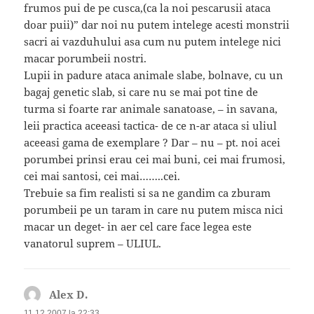
frumos pui de pe cusca,(ca la noi pescarusii ataca
doar puii)” dar noi nu putem intelege acesti monstrii
sacri ai vazduhului asa cum nu putem intelege nici
macar porumbeii nostri.
Lupii in padure ataca animale slabe, bolnave, cu un
bagaj genetic slab, si care nu se mai pot tine de
turma si foarte rar animale sanatoase, – in savana,
leii practica aceeasi tactica- de ce n-ar ataca si uliul
aceeasi gama de exemplare ? Dar – nu – pt. noi acei
porumbei prinsi erau cei mai buni, cei mai frumosi,
cei mai santosi, cei mai……..cei.
Trebuie sa fim realisti si sa ne gandim ca zburam
porumbeii pe un taram in care nu putem misca nici
macar un deget- in aer cel care face legea este
vanatorul suprem – ULIUL.
Alex D.
spune:
11.12.2007 la 22:33