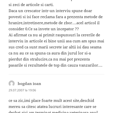
si zeci de articole si carti.
Daca un crescator intr-un interviu spune doar
povesti si isi face reclama fara a prezenta metode de
hranire,intretinere,metode de zbor….acel articol il
consider 0.Ce sa invete un incepator ??
Ai afirmat ca nu ai primit raspunsuri la cererile de
interviu in articole ei bine unii asa cum am spus mai
sus cred ca sunt marii secrete iar altii isi dau seama
ca nu au ce sa spuna ca aura din jurul lor si-a
pierdut din stralucire,ca nu mai pot prezenta
pasarile si rezultatele de top din cauza vanzarilor….
bogdan ioan
spune:
29.07.2007 la 19:06
ce sa zic,imi place foarte mult acest site,deschid
mereu sa citesc atatea lucruri interesante care se
dezbat aici,am terminat medicina veterinara anul