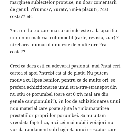
marginea subiectelor propuse, nu doar comentarii
de genul: ?frumos?, ?urat?, ?mi-a placut?, ?cat
costa?? etc.
?nca un lucru care ma surprinde este ca la aparitia
unui nou material columbofil (carte, revista, ziar) ?
ntrebarea numarul unu este de multe ori: ?cat
costa??.
Cred ca daca esti cu adevarat pasionat, mai ?ntai ceri
cartea si apoi ?ntrebi cat ai de platit. Nu putem
motiva cu lipsa banilor, pentru ca de multe ori, se
prefera achizitionarea unui stra-stra-stranepot din
nu stiu ce porumbel (oare cat 0,x% mai are din
genele campionului?), ?n loc de achizitionarea unui
nou material care poate ajuta la ?mbunatatirea
prestatiilor propriilor porumbei. Sa nu uitam
vreodata faptul ca, nici cei mai nobili voiajori nu
vor da randament sub bagheta unui crescator care