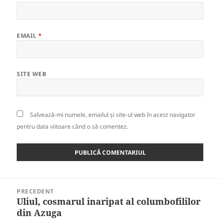
EMAIL
*
SITE WEB
Salvează-mi numele, emailul și site-ul web în acest navigator
pentru data viitoare când o să comentez.
Navigare
PRECEDENT
în
Uliul, cosmarul inaripat al columbofililor
Articolul
articole
din Azuga
anterior: