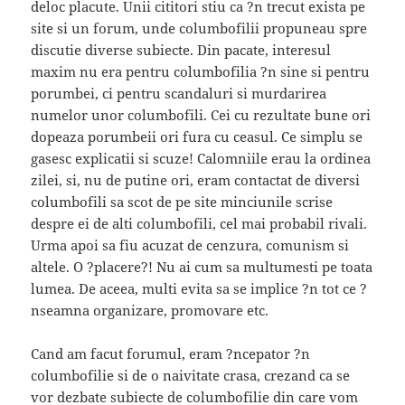
deloc placute. Unii cititori stiu ca ?n trecut exista pe
site si un forum, unde columbofilii propuneau spre
discutie diverse subiecte. Din pacate, interesul
maxim nu era pentru columbofilia ?n sine si pentru
porumbei, ci pentru scandaluri si murdarirea
numelor unor columbofili. Cei cu rezultate bune ori
dopeaza porumbeii ori fura cu ceasul. Ce simplu se
gasesc explicatii si scuze! Calomniile erau la ordinea
zilei, si, nu de putine ori, eram contactat de diversi
columbofili sa scot de pe site minciunile scrise
despre ei de alti columbofili, cel mai probabil rivali.
Urma apoi sa fiu acuzat de cenzura, comunism si
altele. O ?placere?! Nu ai cum sa multumesti pe toata
lumea. De aceea, multi evita sa se implice ?n tot ce ?
nseamna organizare, promovare etc.
Cand am facut forumul, eram ?ncepator ?n
columbofilie si de o naivitate crasa, crezand ca se
vor dezbate subiecte de columbofilie din care vom