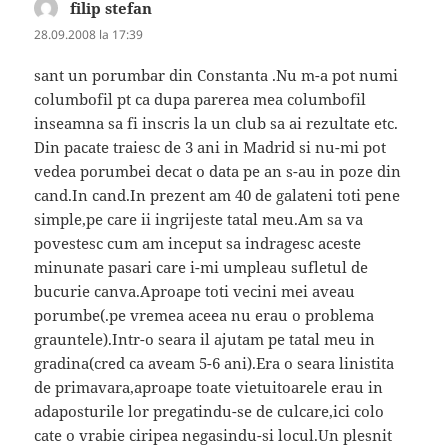
filip stefan
spune:
28.09.2008 la 17:39
sant un porumbar din Constanta .Nu m-a pot numi
columbofil pt ca dupa parerea mea columbofil
inseamna sa fi inscris la un club sa ai rezultate etc.
Din pacate traiesc de 3 ani in Madrid si nu-mi pot
vedea porumbei decat o data pe an s-au in poze din
cand.In cand.In prezent am 40 de galateni toti pene
simple,pe care ii ingrijeste tatal meu.Am sa va
povestesc cum am inceput sa indragesc aceste
minunate pasari care i-mi umpleau sufletul de
bucurie canva.Aproape toti vecini mei aveau
porumbe(.pe vremea aceea nu erau o problema
grauntele).Intr-o seara il ajutam pe tatal meu in
gradina(cred ca aveam 5-6 ani).Era o seara linistita
de primavara,aproape toate vietuitoarele erau in
adaposturile lor pregatindu-se de culcare,ici colo
cate o vrabie ciripea negasindu-si locul.Un plesnit