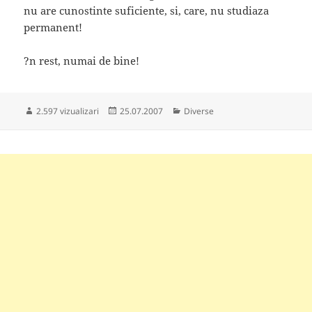
nu are cunostinte suficiente, si, care, nu studiaza
permanent!
?n rest, numai de bine!
Publicat
Categorii
2.597 vizualizari
25.07.2007
Diverse
pe