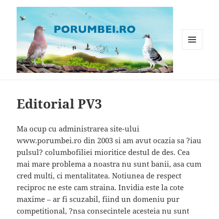
MENIU
ȘI
WIDGET-
Porumbei.ro
URI
Editorial PV3
Ma ocup cu administrarea site-ului
www.porumbei.ro din 2003 si am avut ocazia sa ?iau
pulsul? columbofiliei mioritice destul de des. Cea
mai mare problema a noastra nu sunt banii, asa cum
cred multi, ci mentalitatea.
Notiunea de respect
reciproc ne este cam straina. Invidia este la cote
maxime – ar fi scuzabil, fiind un domeniu pur
competitional, ?nsa consecintele acesteia nu sunt