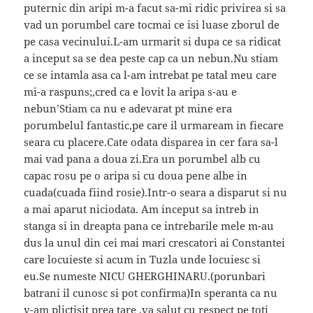
puternic din aripi m-a facut sa-mi ridic privirea si sa
vad un porumbel care tocmai ce isi luase zborul de
pe casa vecinului.L-am urmarit si dupa ce sa ridicat
a inceput sa se dea peste cap ca un nebun.Nu stiam
ce se intamla asa ca l-am intrebat pe tatal meu care
mi-a raspuns;,cred ca e lovit la aripa s-au e
nebun’Stiam ca nu e adevarat pt mine era
porumbelul fantastic,pe care il urmaream in fiecare
seara cu placere.Cate odata disparea in cer fara sa-l
mai vad pana a doua zi.Era un porumbel alb cu
capac rosu pe o aripa si cu doua pene albe in
cuada(cuada fiind rosie).Intr-o seara a disparut si nu
a mai aparut niciodata. Am inceput sa intreb in
stanga si in dreapta pana ce intrebarile mele m-au
dus la unul din cei mai mari crescatori ai Constantei
care locuieste si acum in Tuzla unde locuiesc si
eu.Se numeste NICU GHERGHINARU.(porunbari
batrani il cunosc si pot confirma)In speranta ca nu
v-am plictisit prea tare ,va salut cu respect pe toti