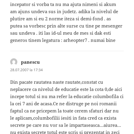
incepator si vorba ta nu ma ajuta nimeni si akum
am ajuns undeva sus in judetz. adika la nivelul de
plutire am si eu 2 norme iteza si demi-fond . as
putea sa vorbesc prin alte surse cu tine pe mesenger
sau undeva . iti las id-ul meu de mes si dak esti
generos tinem legatura : arheopter7 . numai bine
panescu
spune:
28.07.2007 la 17:34
Din pacate rautatea naste rautate,constat cu
neplacere ca nivelul de educatie este la cota 0,de aici
incepe totul si nu ma refer la educatie columbofila ci
la cei 7 ani de acasa.Ce ne distruge pe noi romanii
faptul ca ne pricepem la toate cerem sfaturi dar nu
le aplicam,columbofilii iesiti in fata cred ca exista
secrete pe care nu vor sa le impartaseasca…aiurea…
nu exista secrete totul este scris si prezentat in zeci