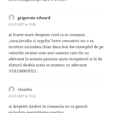
grigoroiu eduard
spune:
25.07.2007 la 13:00
ai foarte mare dreptate cred ca in romania
„raca,invidia si orgoliu”intre crescatori nu o sa
inceteze niciodata chiar daca leai dat exemplul de pe
saiturile straine cum acei oameni care tin cu
adevarat la aceasta pasiune ajuta incepatorii si le da
sfaturii deabia aceia se numesc cu adevarat
:COLUMBOFILI :
claudiu
spune:
25.07.2007 la 13:22
ai dreptate Andrei in romaniia no sa gasesti
niciodata mentalitatea marilor