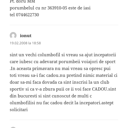
Pt. doru MM
porumbelul cu nr 363910-05 este de iasi
tel 0744622730
ionut
spune:
19.02.2008 la 18:58
sint un vechi columbofil si vreau sa ajut incepatorii
care iubesc cu adevarat porumbeii voiajori de sport
.In aceasta primavara nu mai vreau sa opresc pui
toti vreau sa-i fac cadou.nu pretind nimic material ci
doar sa-mi faca dovada ca sint inscrisi la un club
sportiv si ca v-a zbura puii ce ii voi face CADOU.sint
din bucuresti si sint cunoscut de multi c
olumbofilisi nu fac cadou decit la incepatori.astept
solicitari