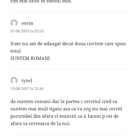
fim mai uniti in sensul bun.
sorin
spune:
07.08.2007 la 03:53
frate nu am de adaugat decat doua cuvinte care spun
totul
SUNTEM ROMANI
tytel
spune:
10.08.2007 la 22:46
da suntem romani dar la partea c cersitul cred ca
suntem mai mult tigani asa ca va rog nu mai cersiti
porumbei din afara si munciti sa ii facem p cei de
afara sa cerseasca de la noi.