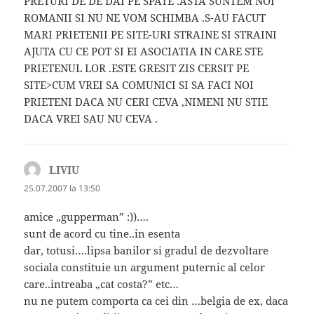
PRETURI DE DE DAI PE SPATE .ASTA SUNTEM NOI
ROMANII SI NU NE VOM SCHIMBA .S-AU FACUT
MARI PRIETENII PE SITE-URI STRAINE SI STRAINI
AJUTA CU CE POT SI EI ASOCIATIA IN CARE STE
PRIETENUL LOR .ESTE GRESIT ZIS CERSIT PE
SITE>CUM VREI SA COMUNICI SI SA FACI NOI
PRIETENI DACA NU CERI CEVA ,NIMENI NU STIE
DACA VREI SAU NU CEVA .
LIVIU
spune:
25.07.2007 la 13:50
amice „gupperman” :))….
sunt de acord cu tine..in esenta
dar, totusi….lipsa banilor si gradul de dezvoltare
sociala constituie un argument puternic al celor
care..intreaba „cat costa?” etc…
nu ne putem comporta ca cei din …belgia de ex, daca