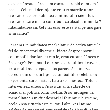
avea de ?nvatat, ?nsa, am constatat rapid ca m-am ?
nselat. Cele mai deranjante erau remarcile unor
crescatori despre calitatea continutului site-ului,
crescatori care nu au contribuit cu absolut nimic la ?
mbunatatirea sa. Cel mai usor este sa stai pe margine
si sa critici?
Lansam (?n naivitatea mea) alaturi de cativa amici la
fel de ?ncepatori diverse subiecte despre sportul
columbofil, dar fara exceptie, erau curand ??necate
?n sange?. Prea multi doresc sa aiba ultimul cuvant,
prea multi nu accepta o alta parere. Se observa
deseori din discutii lipsa columbofililor celebri, cu
experienta, care asistau, fara a se amesteca. Totusi,
interveneau uneori, ?nsa numai la subiecte de
scandal si politica columbofila. Si iar ajungem la
mentalitate? Am citit deseori si forumurile straine,
acolo ?nsa situatia este cu totul alta. Vezi nume
celebre de crescatori care participa la discutii, ofera