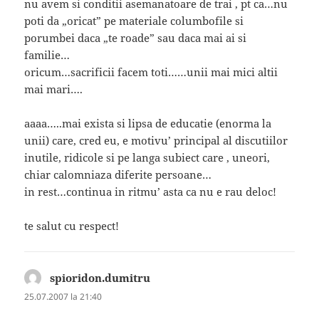
nu avem si conditii asemanatoare de trai , pt ca…nu
poti da „oricat” pe materiale columbofile si
porumbei daca „te roade” sau daca mai ai si
familie…
oricum…sacrificii facem toti……unii mai mici altii
mai mari….
aaaa…..mai exista si lipsa de educatie (enorma la
unii) care, cred eu, e motivu’ principal al discutiilor
inutile, ridicole si pe langa subiect care , uneori,
chiar calomniaza diferite persoane…
in rest…continua in ritmu’ asta ca nu e rau deloc!
te salut cu respect!
spioridon.dumitru
spune:
25.07.2007 la 21:40