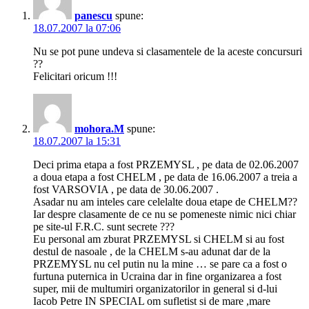
panescu
spune:
18.07.2007 la 07:06
Nu se pot pune undeva si clasamentele de la aceste concursuri
??
Felicitari oricum !!!
mohora.M
spune:
18.07.2007 la 15:31
Deci prima etapa a fost PRZEMYSL , pe data de 02.06.2007
a doua etapa a fost CHELM , pe data de 16.06.2007 a treia a
fost VARSOVIA , pe data de 30.06.2007 .
Asadar nu am inteles care celelalte doua etape de CHELM??
Iar despre clasamente de ce nu se pomeneste nimic nici chiar
pe site-ul F.R.C. sunt secrete ???
Eu personal am zburat PRZEMYSL si CHELM si au fost
destul de nasoale , de la CHELM s-au adunat dar de la
PRZEMYSL nu cel putin nu la mine … se pare ca a fost o
furtuna puternica in Ucraina dar in fine organizarea a fost
super, mii de multumiri organizatorilor in general si d-lui
Iacob Petre IN SPECIAL om sufletist si de mare ,mare