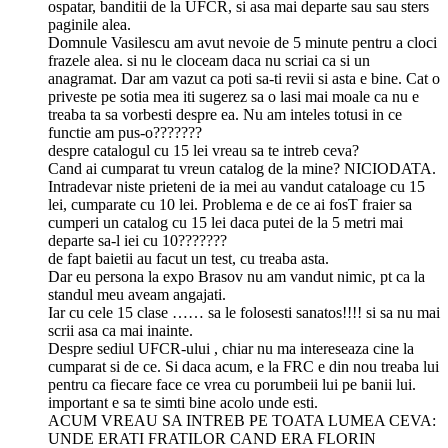
ospatar, banditii de la UFCR, si asa mai departe sau sau sters
paginile alea.
Domnule Vasilescu am avut nevoie de 5 minute pentru a cloci
frazele alea. si nu le cloceam daca nu scriai ca si un
anagramat. Dar am vazut ca poti sa-ti revii si asta e bine. Cat o
priveste pe sotia mea iti sugerez sa o lasi mai moale ca nu e
treaba ta sa vorbesti despre ea. Nu am inteles totusi in ce
functie am pus-o???????
despre catalogul cu 15 lei vreau sa te intreb ceva?
Cand ai cumparat tu vreun catalog de la mine? NICIODATA.
Intradevar niste prieteni de ia mei au vandut cataloage cu 15
lei, cumparate cu 10 lei. Problema e de ce ai fosT fraier sa
cumperi un catalog cu 15 lei daca putei de la 5 metri mai
departe sa-l iei cu 10???????
de fapt baietii au facut un test, cu treaba asta.
Dar eu persona la expo Brasov nu am vandut nimic, pt ca la
standul meu aveam angajati.
Iar cu cele 15 clase …… sa le folosesti sanatos!!!! si sa nu mai
scrii asa ca mai inainte.
Despre sediul UFCR-ului , chiar nu ma intereseaza cine la
cumparat si de ce. Si daca acum, e la FRC e din nou treaba lui
pentru ca fiecare face ce vrea cu porumbeii lui pe banii lui.
important e sa te simti bine acolo unde esti.
ACUM VREAU SA INTREB PE TOATA LUMEA CEVA:
UNDE ERATI FRATILOR CAND ERA FLORIN