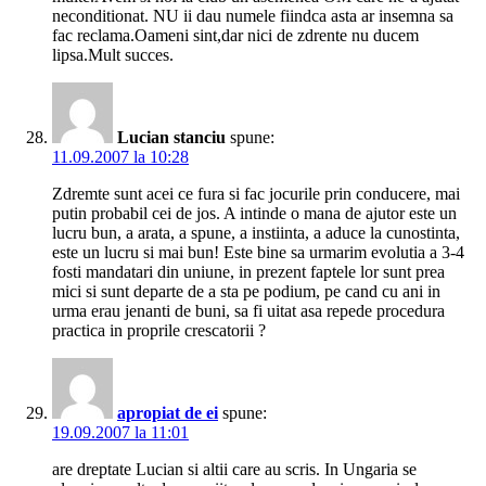
neconditionat. NU ii dau numele fiindca asta ar insemna sa
fac reclama.Oameni sint,dar nici de zdrente nu ducem
lipsa.Mult succes.
Lucian stanciu
spune:
11.09.2007 la 10:28
Zdremte sunt acei ce fura si fac jocurile prin conducere, mai
putin probabil cei de jos. A intinde o mana de ajutor este un
lucru bun, a arata, a spune, a instiinta, a aduce la cunostinta,
este un lucru si mai bun! Este bine sa urmarim evolutia a 3-4
fosti mandatari din uniune, in prezent faptele lor sunt prea
mici si sunt departe de a sta pe podium, pe cand cu ani in
urma erau jenanti de buni, sa fi uitat asa repede procedura
practica in proprile crescatorii ?
apropiat de ei
spune:
19.09.2007 la 11:01
are dreptate Lucian si altii care au scris. In Ungaria se