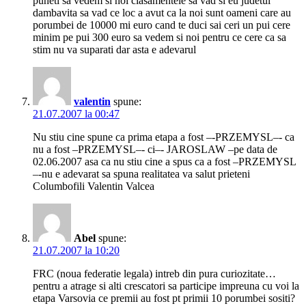
puneti sa vedem si noi clasamentele sa vad si eu judetul
dambavita sa vad ce loc a avut ca la noi sunt oameni care au
porumbei de 10000 mi euro cand te duci sai ceri un pui cere
minim pe pui 300 euro sa vedem si noi pentru ce cere ca sa
stim nu va suparati dar asta e adevarul
valentin
spune:
21.07.2007 la 00:47
Nu stiu cine spune ca prima etapa a fost –-PRZEMYSL–- ca
nu a fost –PRZEMYSL–- ci–- JAROSLAW –pe data de
02.06.2007 asa ca nu stiu cine a spus ca a fost –PRZEMYSL
–-nu e adevarat sa spuna realitatea va salut prieteni
Columbofili Valentin Valcea
Abel
spune:
21.07.2007 la 10:20
FRC (noua federatie legala) intreb din pura curiozitate…
pentru a atrage si alti crescatori sa participe impreuna cu voi la
etapa Varsovia ce premii au fost pt primii 10 porumbei sositi?