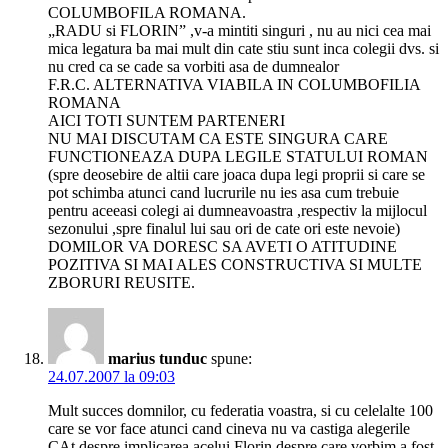
COLUMBOFILA ROMANA.
„RADU si FLORIN” ,v-a mintiti singuri , nu au nici cea mai
mica legatura ba mai mult din cate stiu sunt inca colegii dvs. si
nu cred ca se cade sa vorbiti asa de dumnealor
F.R.C. ALTERNATIVA VIABILA IN COLUMBOFILIA
ROMANA
AICI TOTI SUNTEM PARTENERI
NU MAI DISCUTAM CA ESTE SINGURA CARE
FUNCTIONEAZA DUPA LEGILE STATULUI ROMAN
(spre deosebire de altii care joaca dupa legi proprii si care se
pot schimba atunci cand lucrurile nu ies asa cum trebuie
pentru aceeasi colegi ai dumneavoastra ,respectiv la mijlocul
sezonului ,spre finalul lui sau ori de cate ori este nevoie)
DOMILOR VA DORESC SA AVETI O ATITUDINE
POZITIVA SI MAI ALES CONSTRUCTIVA SI MULTE
ZBORURI REUSITE.
marius tunduc
spune:
24.07.2007 la 09:03
Mult succes domnilor, cu federatia voastra, si cu celelalte 100
care se vor face atunci cand cineva nu va castiga alegerile
CAt despre implicarea acelui Florin despre care vorbim a fost