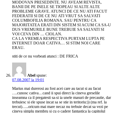
MODOVAN PRESEDINTE. NU AVEAM REVISTA,
BANII DE PE INELE SE TIOPEAU SI ALTE ALTE
PROBLEME GRAVE. ATUNCI DE CE NU ATI FACUT
FEDERATII SI DE CE NU ATI VRUT SA SALVATI
COLUMBOFILIA ROMANA. SAU PENTRU CA
MAJORITATEA ERATI DIN SISTEM SI ACUM CA SA-U
DUS VREMURILE BUNE TREBUIE SA SALVATI SI
VOI CEVA DIN … CIOLAN.
CA LA VREMEA RESPECTIVA PURTAM LUPTA PE
INTERNET DOAR CATIVA… SI STIM NOI CARE
ERAU.
stiti de ce nu vorbeati atunci : DE FRICA
Abel
spune:
07.08.2007 la 19:01
Marius mai durerosi au fost acei care au tacut si au facut
….cunosc cativa…cand ii spui direct la cineva greselile
inseamna ca il pregatesti sa-si ia unele masuri de precautie, dar
trebuiesc si ele spuse incat sa se stie in teritoriu:)) (ma ref. la
trecut)…..oricum mai mare necaz nu trebuie decat sa vezi pe
cineva simplu membru si cu o cadere fantastica la capitolul