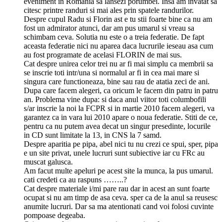
eveniment in Romania sa lansezi porumbei. Insa am invatat sa
citesc printre randuri si mai ales prin spatele randurilor.
Despre cupul Radu si Florin ast e tu stii foarte bine ca nu am
fost un admirator atunci, dar am pus umarul si vreau sa
schimbam ceva. Solutia nu este o a treia federatie. De fapt
aceasta federatie nici nu aparea daca lucrurile ieseau asa cum
au fost programate de acelasi FLORIN de mai sus.
Cat despre unirea celor trei nu ar fi mai simplu ca membrii sa
se inscrie toti intr/una si normalul ar fi in cea mai mare si
singura care functioneaza, bine sau rau de atatia zeci de ani.
Dupa care facem alegeri, ca oricum le facem din patru in patru
an. Problema vine dupa: si daca anul viitor toti columbofili
s/ar inscrie la noi la FCPR si in martie 2010 facem alegeri, va
garantez ca in vara lui 2010 apare o noua federatie. Stiti de ce,
pentru ca nu putem avea decat un singur presedinte, locurile
in CD sunt limitate la 13, in CNS la 7 samd.
Despre aparitia pe pipa, abel nici tu nu crezi ce spui, sper, pipa
e un site privat, unele lucruri sunt subiective iar cu FRc au
muscat galusca.
Am facut multe apeluri pe acest site la munca, la pus umarul.
cati credeti ca au raspuns ……..?
Cat despre materiale i/mi pare rau dar in acest an sunt foarte
ocupat si nu am timp de asa ceva. sper ca de la anul sa reusesc
anumite lucruri. Dar sa ma atentionati cand voi folosi cuvinte
pompoase degeaba.