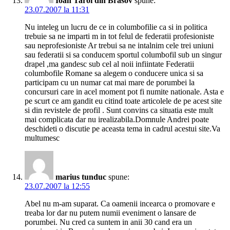
Ioan Taroi din Brasov
spune:
23.07.2007 la 11:31
Nu inteleg un lucru de ce in columbofilie ca si in politica
trebuie sa ne imparti m in tot felul de federatii profesioniste
sau neprofesioniste Ar trebui sa ne intalnim cele trei uniuni
sau federatii si sa conducem sportul columbofil sub un singur
drapel ,ma gandesc sub cel al noii infiintate Federatii
columbofile Romane sa alegem o conducere unica si sa
participam cu un numar cat mai mare de porumbei la
concursuri care in acel moment pot fi numite nationale. Asta e
pe scurt ce am gandit eu citind toate articolele de pe acest site
si din revistele de profil . Sunt convins ca situatia este mult
mai complicata dar nu irealizabila.Domnule Andrei poate
deschideti o discutie pe aceasta tema in cadrul acestui site.Va
multumesc
marius tunduc
spune:
23.07.2007 la 12:55
Abel nu m-am suparat. Ca oamenii incearca o promovare e
treaba lor dar nu putem numii eveniment o lansare de
porumbei. Nu cred ca suntem in anii 30 cand era un