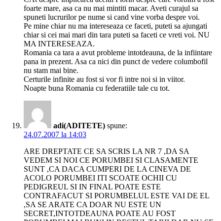
foarte mare, asa ca nu mai mintiti macar. Aveti curajul sa
spuneti lucrurilor pe nume si cand vine vorba despre voi.
Pe mine chiar nu ma intereseaza ce faceti, puteti sa ajungati
chiar si cei mai mari din tara puteti sa faceti ce vreti voi. NU
MA INTERESEAZA.
Romania ca tara a avut probleme intotdeauna, de la infiintare
pana in prezent. Asa ca nici din punct de vedere columbofil
nu stam mai bine.
Certurile infinite au fost si vor fi intre noi si in viitor.
Noapte buna Romania cu federatiile tale cu tot.
adi(ADITETE)
spune:
24.07.2007 la 14:03
ARE DREPTATE CE SA SCRIS LA NR 7 ,DA SA
VEDEM SI NOI CE PORUMBEI SI CLASAMENTE
SUNT ,CA DACA CUMPERI DE LA CINEVA DE
ACOLO PORUMBEI ITI SCOATE OCHII CU
PEDIGREUL SI IN FINAL POATE ESTE
CONTRAFACUT SI PORUMBELUL ESTE VAI DE EL
,SA SE ARATE CA DOAR NU ESTE UN
SECRET,INTOTDEAUNA POATE AU FOST