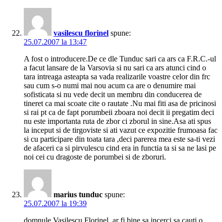
vasilescu florinel
spune:
25.07.2007 la 13:47
A fost o introducere.De ce dle Tunduc sari ca ars ca F.R.C.-ul
a facut lansare de la Varsovia si nu sari ca ars atunci cind o
tara intreaga asteapta sa vada realizarile voastre celor din frc
sau cum s-o numi mai nou acum ca are o denumire mai
sofisticata si nu vede decit un membru din conducerea de
tineret ca mai scoate cite o rautate .Nu mai fiti asa de pricinosi
si rai pt ca de fapt porumbeii zboara noi decit ii pregatim deci
nu este importanta ruta de zbor ci zborul in sine.Asa ati spus
la inceput si de tirgoviste si ati vazut ce expozitie frumoasa fac
si cu participare din toata tara ,deci parerea mea este sa-ti vezi
de afaceri ca si pirvulescu cind era in functia ta si sa ne lasi pe
noi cei cu dragoste de porumbei si de zboruri.
marius tunduc
spune:
25.07.2007 la 19:39
domnule Vasilescu Florinel, ar fi bine sa incerci sa cauti o