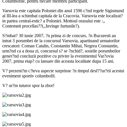
Columbofile, pentru fiecare membru participant.
Varsovia este capitala Poloniei din anul 1596 c?nd regele Sigismund
al III-lea a schimbat capitala de la Cracovia. Varsovia este localizat?
in partea central-estic? a Poloniei. Mottoul orasului este :,,
Contemnit procellas??(,,Invinge furtunile?).
S?mbat? 30 iunie 2007, ?n prima zi de concurs, ?n Bucuresti au
intrat 3 porumbei de la concursul Varsovia, apartinand urmatorilor
crescatori: Coman Catalin, Constantin Mihai, Negrea Constantin,
urm?nd ca a doua zi, concursul s? se ?nchid?, sosirile porumbeilor
gener?nd concluzii pozitive cu privire la evenimentul Var?ovia
2007, prima etap? cu lansare din aceasta localitate dupa 15 ani.
V? prezent?m c?teva aspecte surprinse ?n timpul desf??ur?rii acestui
eveniment sportiv columbofil.
V? ur?m tuturor spor la zbor!