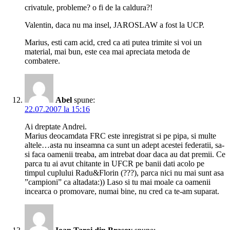
crivatule, probleme? o fi de la caldura?!
Valentin, daca nu ma insel, JAROSLAW a fost la UCP.
Marius, esti cam acid, cred ca ati putea trimite si voi un
material, mai bun, este cea mai apreciata metoda de
combatere.
Abel
spune:
22.07.2007 la 15:16
Ai dreptate Andrei.
Marius deocamdata FRC este inregistrat si pe pipa, si multe
altele…asta nu inseamna ca sunt un adept acestei federatii, sa-
si faca oamenii treaba, am intrebat doar daca au dat premii. Ce
parca tu ai avut chitante in UFCR pe banii dati acolo pe
timpul cuplului Radu&Florin (???), parca nici nu mai sunt asa
”campioni” ca altadata:)) Laso si tu mai moale ca oamenii
incearca o promovare, numai bine, nu cred ca te-am suparat.