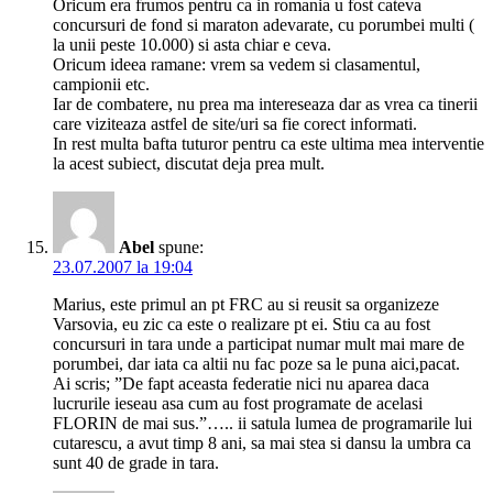
Oricum era frumos pentru ca in romania u fost cateva
concursuri de fond si maraton adevarate, cu porumbei multi (
la unii peste 10.000) si asta chiar e ceva.
Oricum ideea ramane: vrem sa vedem si clasamentul,
campionii etc.
Iar de combatere, nu prea ma intereseaza dar as vrea ca tinerii
care viziteaza astfel de site/uri sa fie corect informati.
In rest multa bafta tuturor pentru ca este ultima mea interventie
la acest subiect, discutat deja prea mult.
Abel
spune:
23.07.2007 la 19:04
Marius, este primul an pt FRC au si reusit sa organizeze
Varsovia, eu zic ca este o realizare pt ei. Stiu ca au fost
concursuri in tara unde a participat numar mult mai mare de
porumbei, dar iata ca altii nu fac poze sa le puna aici,pacat.
Ai scris; ”De fapt aceasta federatie nici nu aparea daca
lucrurile ieseau asa cum au fost programate de acelasi
FLORIN de mai sus.”….. ii satula lumea de programarile lui
cutarescu, a avut timp 8 ani, sa mai stea si dansu la umbra ca
sunt 40 de grade in tara.