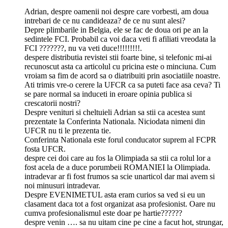
Adrian, despre oamenii noi despre care vorbesti, am doua
intrebari de ce nu candideaza? de ce nu sunt alesi?
Depre plimbarile in Belgia, ele se fac de doua ori pe an la
sedintele FCI. Probabil ca voi daca veti fi afiliati vreodata la
FCI ???????, nu va veti duce!!!!!!!!!.
despere distributia revistei stii foarte bine, si telefonic mi-ai
recunoscut asta ca articolul cu pricina este o minciuna. Cum
vroiam sa fim de acord sa o diatribuiti prin asociatiile noastre.
Ati trimis vre-o cerere la UFCR ca sa puteti face asa ceva? Ti
se pare normal sa induceti in eroare opinia publica si
crescatorii nostri?
Despre venituri si cheltuieli Adrian sa stii ca acestea sunt
prezentate la Conferinta Nationala. Niciodata nimeni din
UFCR nu ti le prezenta tie.
Conferinta Nationala este forul conducator suprem al FCPR
fosta UFCR.
despre cei doi care au fos la Olimpiada sa stii ca rolul lor a
fost acela de a duce porumbeii ROMANIEI la Olimpiada.
intradevar ar fi fost frumos sa scie unarticol dar mai avem si
noi minusuri intradevar.
Despre EVENIMETUL asta eram curios sa ved si eu un
clasament daca tot a fost organizat asa profesionist. Oare nu
cumva profesionalismul este doar pe hartie??????
despre venin …. sa nu uitam cine pe cine a facut hot, strungar,