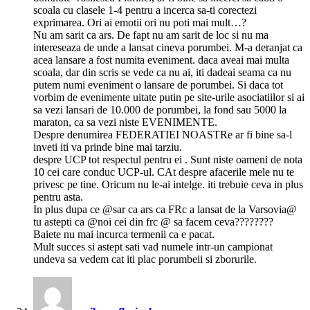
scoala cu clasele 1-4 pentru a incerca sa-ti corectezi
exprimarea. Ori ai emotii ori nu poti mai mult…?
Nu am sarit ca ars. De fapt nu am sarit de loc si nu ma
intereseaza de unde a lansat cineva porumbei. M-a deranjat ca
acea lansare a fost numita eveniment. daca aveai mai multa
scoala, dar din scris se vede ca nu ai, iti dadeai seama ca nu
putem numi eveniment o lansare de porumbei. Si daca tot
vorbim de evenimente uitate putin pe site-urile asociatiilor si ai
sa vezi lansari de 10.000 de porumbei, la fond sau 5000 la
maraton, ca sa vezi niste EVENIMENTE.
Despre denumirea FEDERATIEI NOASTRe ar fi bine sa-l
inveti iti va prinde bine mai tarziu.
despre UCP tot respectul pentru ei . Sunt niste oameni de nota
10 cei care conduc UCP-ul. CAt despre afacerile mele nu te
privesc pe tine. Oricum nu le-ai intelge. iti trebuie ceva in plus
pentru asta.
In plus dupa ce @sar ca ars ca FRc a lansat de la Varsovia@
tu astepti ca @noi cei din frc @ sa facem ceva????????
Baiete nu mai incurca termenii ca e pacat.
Mult succes si astept sati vad numele intr-un campionat
undeva sa vedem cat iti plac porumbeii si zborurile.