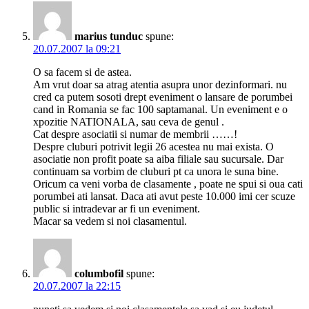
marius tunduc
spune:
20.07.2007 la 09:21
O sa facem si de astea.
Am vrut doar sa atrag atentia asupra unor dezinformari. nu
cred ca putem sosoti drept eveniment o lansare de porumbei
cand in Romania se fac 100 saptamanal. Un eveniment e o
xpozitie NATIONALA, sau ceva de genul .
Cat despre asociatii si numar de membrii ……!
Despre cluburi potrivit legii 26 acestea nu mai exista. O
asociatie non profit poate sa aiba filiale sau sucursale. Dar
continuam sa vorbim de cluburi pt ca unora le suna bine.
Oricum ca veni vorba de clasamente , poate ne spui si oua cati
porumbei ati lansat. Daca ati avut peste 10.000 imi cer scuze
public si intradevar ar fi un eveniment.
Macar sa vedem si noi clasamentul.
columbofil
spune:
20.07.2007 la 22:15