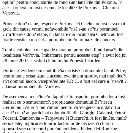
optim? pentru concursurile de fond sunt lans?rile din Polonia, ?n
acest context au fost desemnate localit??ile Prezmyls, Chelm si
Varsovia.
Primele dou? etape, respectiv Prezmyls ?i Chelm au fost ceva mai
grele din cauza vremii nefavorabile ?ns? s-au str?ns porumbeii.
Urm?toarele dou? etape, cu lansare din localitatea Chelm, au fost
foarte reusite, cu sosiri a porumbeilor ?n prima zi de concurs.
Totul a culminat cu etapa de maraton, porumbeii fiind lansa?i din
localitatea Var?ovia. ?mbarcarea pentru aceasta etap? a avut loc joi
28 iunie 2007 la sediul clubului din Popesti-Leordeni.
Dorim s? eviden?iem contribu?ia decisiv? a domnului Iacob Petre,
pentru buna organizare a acestui eveniment sportiv, mai mult dec?t
at?t domnul Iacob, vicepre?edinte F.R.C. a fost cel care a ?nso?it ?i
a lansat porumbeii din Var?ovia.
De asemenea, men?ion?m faptul c? transportul porumbeilor a fost
realizat cu o semiremorc?, proprietatea domnului Br?nescu
Geronimo c?ruia ?i mul?umim pentru ?n?elegerea acordat?. La
aceat? etap? au participat columbofili din Giurgiu, Calarasi, Fetesti,
Focsani, Dambovita – Targoviste ?i Bucure?ti. A fost lini?te, mult?
seriozitate, implicarea tuturor factorilor de decizie ?i chiar o
sponsorizare cu tricouri purt?nd emblema Federa?iei Rom?ne