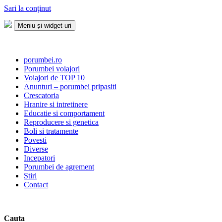
Sari la conținut
Meniu și widget-uri
Porumbei.ro
Enciclopedia porumbelului
porumbei.ro
Porumbei voiajori
Voiajori de TOP 10
Anunturi – porumbei pripasiti
Crescatoria
Hranire si intretinere
Educatie si comportament
Reproducere si genetica
Boli si tratamente
Povesti
Diverse
Incepatori
Porumbei de agrement
Stiri
Contact
Cauta