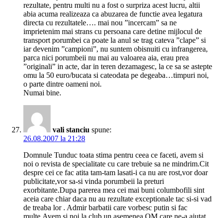
rezultate, pentru multi nu a fost o surpriza acest lucru, altii
abia acuma realizeaza ca abuzarea de functie avea legatura
directa cu rezultatele…. mai nou ”incercam” sa ne
imprietenim mai strans cu persoana care detine mijlocul de
transport porumbei ca poate la anul se trag cateva ”clape” si
iar devenim ”campioni”, nu suntem obisnuiti cu infrangerea,
parca nici porumbeii nu mai au valoarea aia, erau prea
”originali” in acte, dar in teren dezamagesc, la ce sa se astepte
omu la 50 euro/bucata si cateodata pe degeaba…timpuri noi,
o parte dintre oameni noi.
Numai bine.
vali stanciu
spune:
26.08.2007 la 21:28
Domnule Tunduc toata stima pentru ceea ce faceti, avem si
noi o revista de specialitate cu care trebuie sa ne mindrim.Cit
despre cei ce fac atita tam-tam lasati-i ca nu are rost,vor doar
publicitate,vor sa-si vinda porumbeii la preturi
exorbitante.Dupa parerea mea cei mai buni columbofili sint
aceia care chiar daca nu au rezultate exceptionale tac si-si vad
de treaba lor . Admir barbatii care vorbesc putin si fac
multe.Avem si noi la club un asemenea OM care ne-a ajutat