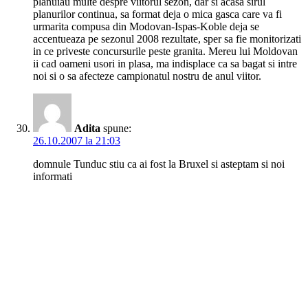
planuiau multe despre viitorul sezon, dar si acasa sirul
planurilor continua, sa format deja o mica gasca care va fi
urmarita compusa din Modovan-Ispas-Koble deja se
accentueaza pe sezonul 2008 rezultate, sper sa fie monitorizati
in ce priveste concursurile peste granita. Mereu lui Moldovan
ii cad oameni usori in plasa, ma indisplace ca sa bagat si intre
noi si o sa afecteze campionatul nostru de anul viitor.
Adita
spune:
26.10.2007 la 21:03
domnule Tunduc stiu ca ai fost la Bruxel si asteptam si noi
informati