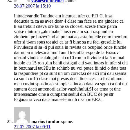
vasilescu florinel
spune:
26.07.2007 la 15:10
Intradevar dle Tunduc am incurcat ufcr cu F.R.C. insa
deductia ta ca as avea doar 4 clase ma face sa ma gindesc ca
ti-au trebuit citeva ore bune sa clocesti aceste fraze parca
scrise dintr-un „almanahe” insa eu am sa-ti raspund cu
zimbetul pe buze:Cind ai preluat aceasta functie eram membru
ufcr si ti-am spus tot aici ca ar fi bine sa nu faci greselile lui
Pirvulescu si sa -ti pui sotia in revista ca ocupind orice functie
dar nu ai inteles,mai mult anul trecut la expo de la Brasov
ufcr-ul vindea catalogul nat cu10 ron tu il vindeai la 5 m mai
incolo cu 15 ron ,din banii cistigati citi s-au intors in ufcr si citi
in buzunarul tau?Eu in schimb nu voi putea fii nici o data tras
la raspundere pt ca sunt un om corect,si de aici imi dau seama
ca sunt cu 15 clase mai presus decit tine.acesta a fost ultimul
meu cuvint spus in acest topic si inca o data va spun ca noi nu
suntem decit antrenorii asilor vazduhului.SI ca tema pt tine
intereseazate cine a cumparat sediul din BUC de pe str
Fagaras si vezi daca mai este in ufcr sau inF.R.C.
marius tunduc
spune:
27.07.2007 la 09:11