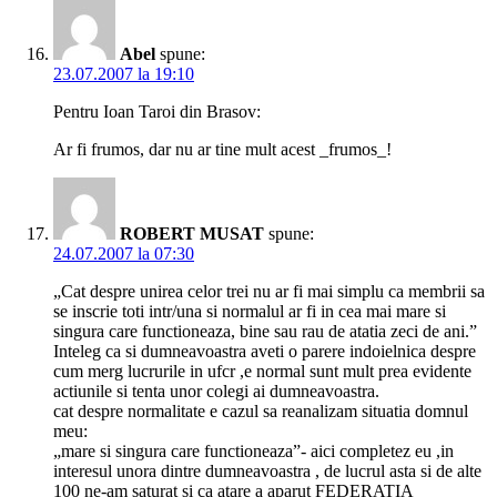
Abel
spune:
23.07.2007 la 19:10
Pentru Ioan Taroi din Brasov:
Ar fi frumos, dar nu ar tine mult acest _frumos_!
ROBERT MUSAT
spune:
24.07.2007 la 07:30
„Cat despre unirea celor trei nu ar fi mai simplu ca membrii sa
se inscrie toti intr/una si normalul ar fi in cea mai mare si
singura care functioneaza, bine sau rau de atatia zeci de ani.”
Inteleg ca si dumneavoastra aveti o parere indoielnica despre
cum merg lucrurile in ufcr ,e normal sunt mult prea evidente
actiunile si tenta unor colegi ai dumneavoastra.
cat despre normalitate e cazul sa reanalizam situatia domnul
meu:
„mare si singura care functioneaza”- aici completez eu ,in
interesul unora dintre dumneavoastra , de lucrul asta si de alte
100 ne-am saturat si ca atare a aparut FEDERATIA