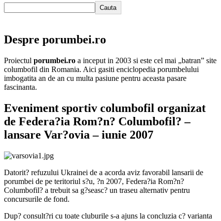
Cauta
Despre porumbei.ro
Proiectul
porumbei.ro
a inceput in 2003 si este cel mai „batran” site
columbofil din Romania. Aici gasiti enciclopedia porumbelului
imbogatita an de an cu multa pasiune pentru aceasta pasare
fascinanta.
Eveniment sportiv columbofil organizat
de Federa?ia Rom?n? Columbofil? –
lansare Var?ovia – iunie 2007
Datorit? refuzului Ukrainei de a acorda aviz favorabil lansarii de
porumbei de pe teritoriul s?u, ?n 2007, Federa?ia Rom?n?
Columbofil? a trebuit sa g?seasc? un traseu alternativ pentru
concursurile de fond.
Dup? consult?ri cu toate cluburile s-a ajuns la concluzia c? varianta