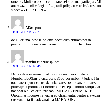
omenie. Mult succes in continuare celor ce mai participa . Mi-
am revazut unii colegi in fotografii prilej cu care le doresc un
sincer – ZBOR BUN – .
Al3x
spune:
18.07.2007 la 22:21
de 10 ori mai bine in polonia decat cum zburam noi in
grecia……….cine a mai pomenit……………felicitari……..
marius tunduc
spune:
19.07.2007 la 10:45
Daca asta e eveniment, atunci concursul nostru de la
Nurnberg 900km, avand peste 3500 porumbei, 7 judete ( in
totalitate ), patru centre de imbarcare, sosiri extraordinare,
punctaje la porumbei ( norme ) de exceptie intrun campionat
national real, ce or fi, probabil MEGAEVENIMENTE.
Oricum as fi curios sa vad si eu clasamentul pentru a avedea
cre zona a tarii e adevarata la MARATON.