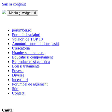
Sari la conținut
Meniu și widget-uri
Porumbei.ro
Enciclopedia porumbelului
porumbei.ro
Porumbei voiajori
Voiajori de TOP 10
Anunturi – porumbei pripasiti
Crescatoria
Hranire si intretinere
Educatie si comportament
Reproducere si genetica
Boli si tratamente
Povesti
Diverse
Incepatori
Porumbei de agrement
Stiri
Contact
Cauta