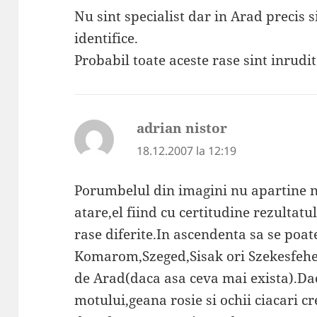
Nu sint specialist dar in Arad precis si
identifice.
Probabil toate aceste rase sint inrud
adrian nistor
spune:
18.12.2007 la 12:19
Porumbelul din imagini nu apartine n
atare,el fiind cu certitudine rezultatu
rase diferite.In ascendenta sa se poat
Komarom,Szeged,Sisak ori Szekesfeher
de Arad(daca asa ceva mai exista).Dac
motului,geana rosie si ochii ciacari c