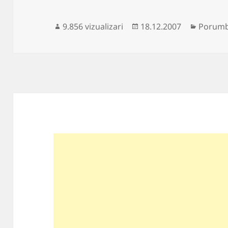
Publicat
Categor
9.856 vizualizari
18.12.2007
Porumb
pe