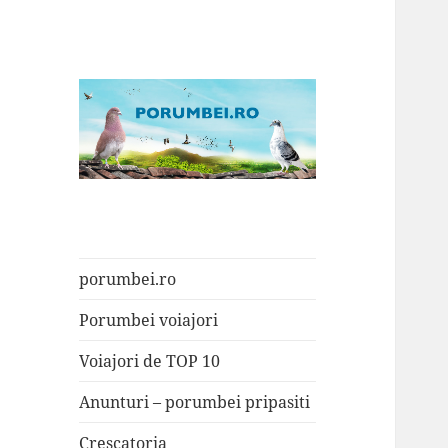
Porumbei.ro
Enciclopedia porumbelului
porumbei.ro
Porumbei voiajori
Voiajori de TOP 10
Anunturi – porumbei pripasiti
Crescatoria