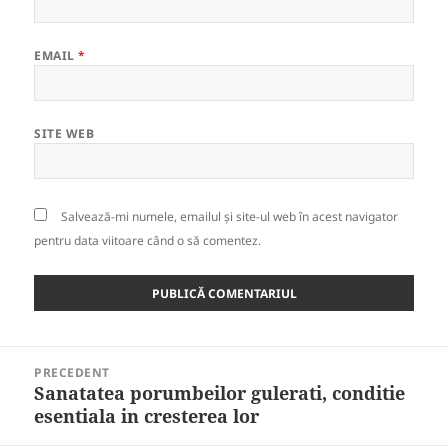
EMAIL
*
SITE WEB
Salvează-mi numele, emailul și site-ul web în acest navigator
pentru data viitoare când o să comentez.
Navigare
PRECEDENT
în
Sanatatea porumbeilor gulerati, conditie
Articolul
articole
esentiala in cresterea lor
anterior: