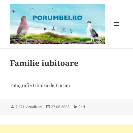
MENIU
ȘI
WIDGET-
Porumbei.ro
URI
Familie iubitoare
Fotografie trimisa de Lucian
Publicat
Categorii
7.271 vizualizari
27.06.2008
Stiri
pe