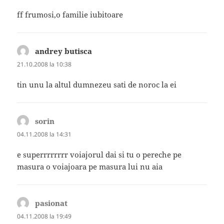
ff frumosi,o familie iubitoare
andrey butisca
spune:
21.10.2008 la 10:38
tin unu la altul dumnezeu sati de noroc la ei
sorin
spune:
04.11.2008 la 14:31
e superrrrrrrr voiajorul dai si tu o pereche pe
masura o voiajoara pe masura lui nu aia
pasionat
spune:
04.11.2008 la 19:49