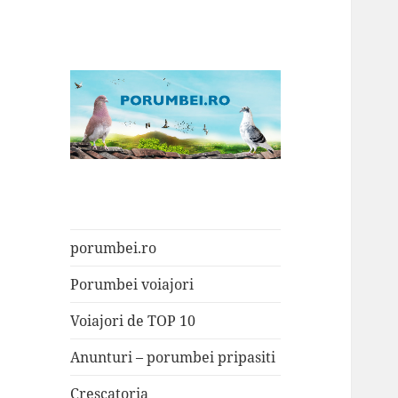
Porumbei.ro
Enciclopedia porumbelului
porumbei.ro
Porumbei voiajori
Voiajori de TOP 10
Anunturi – porumbei pripasiti
Crescatoria