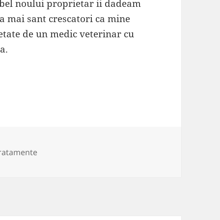
l noului proprietar ii dadeam
aca mai sant crescatori ca mine
letate de un medic veterinar cu
a.
ii
 tratamente