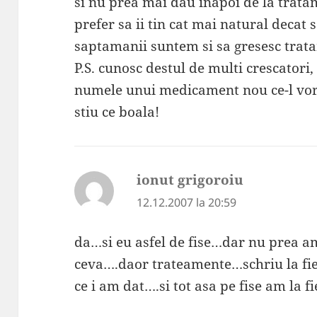
si nu prea mai dau inapoi de la trata
prefer sa ii tin cat mai natural decat s
saptamanii suntem si sa gresesc trat
P.S. cunosc destul de multi crescatori,
numele unui medicament nou ce-l vor
stiu ce boala!
ionut grigoroiu
spune:
12.12.2007 la 20:59
da…si eu asfel de fise…dar nu prea a
ceva….daor trateamente…schriu la fi
ce i am dat….si tot asa pe fise am la fi