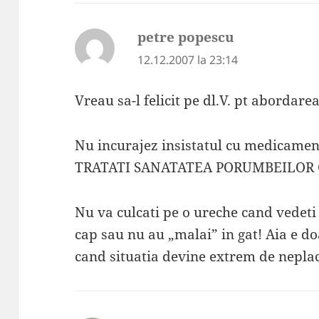
petre popescu
spune:
12.12.2007 la 23:14
Vreau sa-l felicit pe dl.V. pt abordare
Nu incurajez insistatul cu medicament
TRATATI SANATATEA PORUMBEILOR C
Nu va culcati pe o ureche cand vedeti
cap sau nu au „malai” in gat! Aia e doa
cand situatia devine extrem de nepla