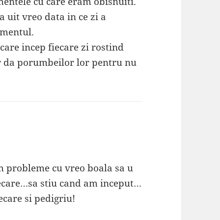
mentele cu care eram obisnuiti.
a uit vreo data in ce zi a
amentul.
 care incep fiecare zi rostind
 da porumbeilor lor pentru nu
m probleme cu vreo boala sa u
ecare…sa stiu cand am inceput…
ecare si pedigriu!