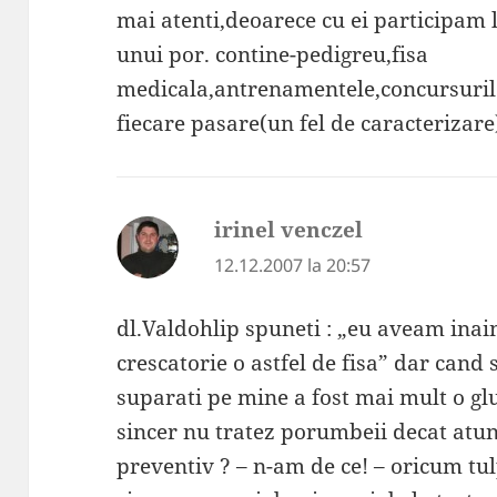
mai atenti,deoarece cu ei participam
unui por. contine-pedigreu,fisa
medicala,antrenamentele,concursurile,
fiecare pasare(un fel de caracterizare
irinel venczel
spune:
12.12.2007 la 20:57
dl.Valdohlip spuneti : „eu aveam inai
crescatorie o astfel de fisa” dar cand
suparati pe mine a fost mai mult o gl
sincer nu tratez porumbeii decat atun
preventiv ? – n-am de ce! – oricum tul