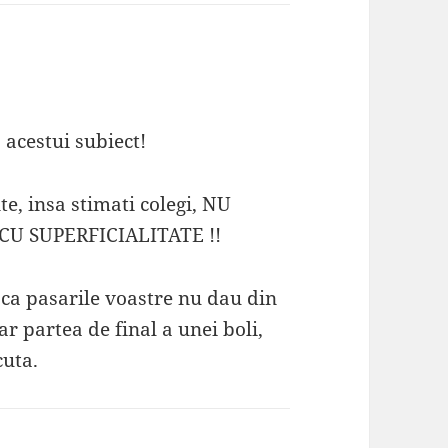
a acestui subiect!
e, insa stimati colegi, NU
U SUPERFICIALITATE !!
 ca pasarile voastre nu dau din
r partea de final a unei boli,
cuta.