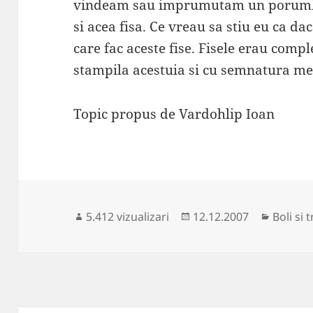
vindeam sau imprumutam un porumbe
si acea fisa. Ce vreau sa stiu eu ca d
care fac aceste fise. Fisele erau comp
stampila acestuia si cu semnatura me
Topic propus de Vardohlip Ioan
Publicat
Categor
5.412 vizualizari
12.12.2007
Boli si
pe