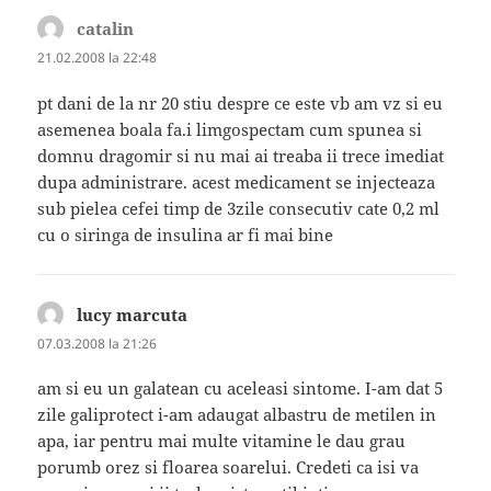
catalin
spune:
21.02.2008 la 22:48
pt dani de la nr 20 stiu despre ce este vb am vz si eu
asemenea boala fa.i limgospectam cum spunea si
domnu dragomir si nu mai ai treaba ii trece imediat
dupa administrare. acest medicament se injecteaza
sub pielea cefei timp de 3zile consecutiv cate 0,2 ml
cu o siringa de insulina ar fi mai bine
lucy marcuta
spune:
07.03.2008 la 21:26
am si eu un galatean cu aceleasi sintome. I-am dat 5
zile galiprotect i-am adaugat albastru de metilen in
apa, iar pentru mai multe vitamine le dau grau
porumb orez si floarea soarelui. Credeti ca isi va