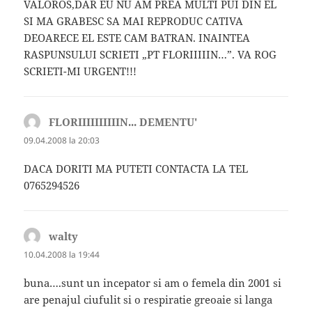
VALOROS,DAR EU NU AM PREA MULTI PUI DIN EL
SI MA GRABESC SA MAI REPRODUC CATIVA
DEOARECE EL ESTE CAM BATRAN. INAINTEA
RASPUNSULUI SCRIETI „PT FLORIIIIIN…”. VA ROG
SCRIETI-MI URGENT!!!
FLORIIIIIIIIIIN... DEMENTU'
spune:
09.04.2008 la 20:03
DACA DORITI MA PUTETI CONTACTA LA TEL
0765294526
walty
spune:
10.04.2008 la 19:44
buna….sunt un incepator si am o femela din 2001 si
are penajul ciufulit si o respiratie greoaie si langa