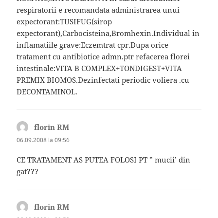
respiratorii e recomandata administrarea unui
expectorant:TUSIFUG(sirop
expectorant),Carbocisteina,Bromhexin.Individual in
inflamatiile grave:Eczemtrat cpr.Dupa orice
tratament cu antibiotice admn.ptr refacerea florei
intestinale:VITA B COMPLEX+TONDIGEST+VITA
PREMIX BIOMOS.Dezinfectati periodic voliera .cu
DECONTAMINOL.
florin RM
spune:
06.09.2008 la 09:56
CE TRATAMENT AS PUTEA FOLOSI PT ” mucii’ din
gat???
florin RM
spune: