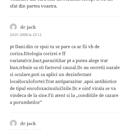
sfat din partea voastra.
dr jack
spune:
24.01.2008 la 23:12
pt Dani:din ce spui tu se pare ca ar fii vb de
coriza.Etiologia corizei e ff
variata(vir,bact,paraziti)iar pt a putea alege trat
bun,trbuie sa sti factorul cauzal.Dc au secretii nazale
si oculare,poti sa aplici un dezinfectant
local(oculoforte).Trat antiparazitar ,apoi antibiotice
de tipul enrofoxacinului5zile.Dc e oinf virala se va
vindeca de la sine.Fii atent si la „conditiile de cazare
a porumbeilor”
dr jack
spune: