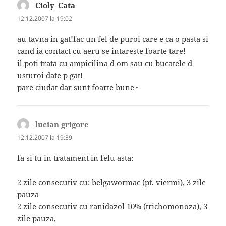
Cioly_Cata
spune:
12.12.2007 la 19:02
au tavna in gat!fac un fel de puroi care e ca o pasta si
cand ia contact cu aeru se intareste foarte tare!
il poti trata cu ampicilina d om sau cu bucatele d
usturoi date p gat!
pare ciudat dar sunt foarte bune~
lucian grigore
spune:
12.12.2007 la 19:39
fa si tu in tratament in felu asta:
2 zile consecutiv cu: belgawormac (pt. viermi), 3 zile
pauza
2 zile consecutiv cu ranidazol 10% (trichomonoza), 3
zile pauza,