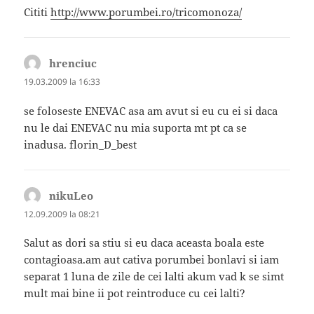
Cititi
http://www.porumbei.ro/tricomonoza/
hrenciuc
spune:
19.03.2009 la 16:33
se foloseste ENEVAC asa am avut si eu cu ei si daca
nu le dai ENEVAC nu mia suporta mt pt ca se
inadusa. florin_D_best
nikuLeo
spune:
12.09.2009 la 08:21
Salut as dori sa stiu si eu daca aceasta boala este
contagioasa.am aut cativa porumbei bonlavi si iam
separat 1 luna de zile de cei lalti akum vad k se simt
mult mai bine ii pot reintroduce cu cei lalti?