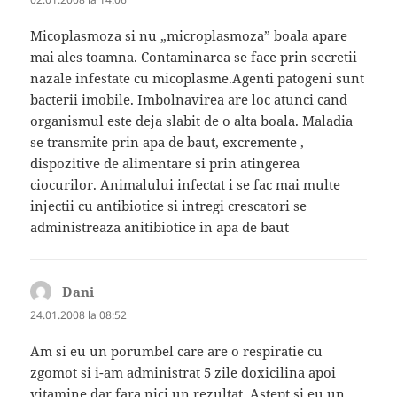
Micoplasmoza si nu „microplasmoza” boala apare
mai ales toamna. Contaminarea se face prin secretii
nazale infestate cu micoplasme.Agenti patogeni sunt
bacterii imobile. Imbolnavirea are loc atunci cand
organismul este deja slabit de o alta boala. Maladia
se transmite prin apa de baut, excremente ,
dispozitive de alimentare si prin atingerea
ciocurilor. Animalului infectat i se fac mai multe
injectii cu antibiotice si intregi crescatori se
administreaza anitibiotice in apa de baut
Dani
spune:
24.01.2008 la 08:52
Am si eu un porumbel care are o respiratie cu
zgomot si i-am administrat 5 zile doxicilina apoi
vitamine dar fara nici un rezultat. Astept si eu un