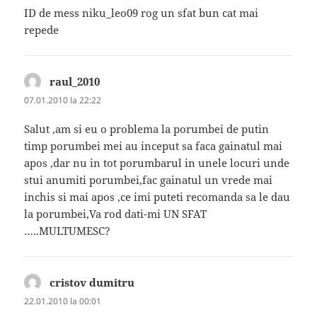
ID de mess niku_leo09 rog un sfat bun cat mai
repede
raul_2010
spune:
07.01.2010 la 22:22
Salut ,am si eu o problema la porumbei de putin
timp porumbei mei au inceput sa faca gainatul mai
apos ,dar nu in tot porumbarul in unele locuri unde
stui anumiti porumbei,fac gainatul un vrede mai
inchis si mai apos ,ce imi puteti recomanda sa le dau
la porumbei,Va rod dati-mi UN SFAT
…..MULTUMESC?
cristov dumitru
spune:
22.01.2010 la 00:01