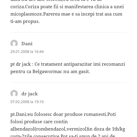
coriza.Coriza poate fii si manifestarea clinica a unei
micoplasmoze.Parerea mae e sa incepi trat asa cum
ti-am propus.
Dani
spune:
29.01.2008 la 16:44
pt dr jack : Ce tratament antiparazitar imi recomanzi
pentru ca Belgawormac nu am gasit.
dr jack
spune:
07.02.2008 la 19:10
pt.Dani:eu folosesc doar produse romanesti.Poti
folosi produse care contin
albendazol(rombendazol,vermizol)in doza de 1tb/kg
corp-2zile consecutive.Pot sa-ti spun de 2 ani de