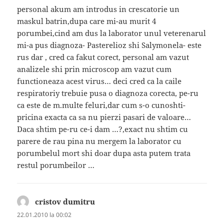
personal akum am introdus in crescatorie un
maskul batrin,dupa care mi-au murit 4
porumbei,cind am dus la laborator unul veterenarul
mi-a pus diagnoza- Pasterelioz shi Salymonela- este
rus dar , cred ca fakut corect, personal am vazut
analizele shi prin microscop am vazut cum
functioneaza acest virus… deci cred ca la caile
respiratoriy trebuie pusa o diagnoza corecta, pe-ru
ca este de m.multe feluri,dar cum s-o cunoshti-
pricina exacta ca sa nu pierzi pasari de valoare…
Daca shtim pe-ru ce-i dam …?,exact nu shtim cu
parere de rau pina nu mergem la laborator cu
porumbelul mort shi doar dupa asta putem trata
restul porumbeilor …
cristov dumitru
spune:
22.01.2010 la 00:02