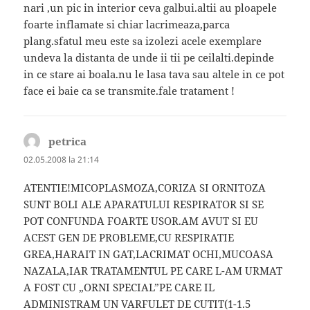
nari ,un pic in interior ceva galbui.altii au ploapele
foarte inflamate si chiar lacrimeaza,parca
plang.sfatul meu este sa izolezi acele exemplare
undeva la distanta de unde ii tii pe ceilalti.depinde
in ce stare ai boala.nu le lasa tava sau altele in ce pot
face ei baie ca se transmite.fale tratament !
petrica
spune:
02.05.2008 la 21:14
ATENTIE!MICOPLASMOZA,CORIZA SI ORNITOZA
SUNT BOLI ALE APARATULUI RESPIRATOR SI SE
POT CONFUNDA FOARTE USOR.AM AVUT SI EU
ACEST GEN DE PROBLEME,CU RESPIRATIE
GREA,HARAIT IN GAT,LACRIMAT OCHI,MUCOASA
NAZALA,IAR TRATAMENTUL PE CARE L-AM URMAT
A FOST CU „ORNI SPECIAL”PE CARE IL
ADMINISTRAM UN VARFULET DE CUTIT(1-1.5