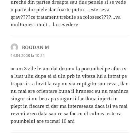
ureche din partea dreapta sau dus penele si se vede
o parte din piele dar foarte putin….este ceva
grav????ce tratament trebuie sa folosesc????…va
multumesc mult….la revedere
BOGDAN M
spune:
14.04.2008 la 10:24
acum 3 zile le-am dat drumu la porumbei pe afara s-
a luat uliu dupa ei si uln prb in viteza lui a intrat pe
trapa si s-a lovit la cap nu sia rupt gitu sau ceva , dar
nu mai are orientare buna il hranesc eu nu maninca
singur si nu bea apa singur ii fac doua injecti in
piept in fiecare zi dar ma intereseaza daca isi va mai
reveni vreo data sau ce sa fac cu el culmea este ca
poumbelul are tocmai 10 ani