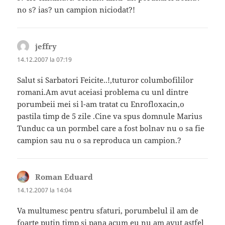
no s? ias? un campion niciodat?!
jeffry
spune:
14.12.2007 la 07:19
Salut si Sarbatori Feicite..!,tuturor columbofililor
romani.Am avut aceiasi problema cu unl dintre
porumbeii mei si l-am tratat cu Enrofloxacin,o
pastila timp de 5 zile .Cine va spus domnule Marius
Tunduc ca un pormbel care a fost bolnav nu o sa fie
campion sau nu o sa reproduca un campion.?
Roman Eduard
spune:
14.12.2007 la 14:04
Va multumesc pentru sfaturi, porumbelul il am de
foarte putin timp si pana acum eu nu am avut astfel