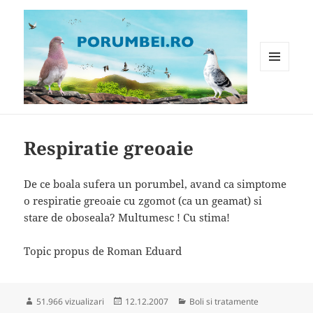
MENIU
ȘI
WIDGET-
Porumbei.ro
URI
Respiratie greoaie
De ce boala sufera un porumbel, avand ca simptome
o respiratie greoaie cu zgomot (ca un geamat) si
stare de oboseala? Multumesc ! Cu stima!
Topic propus de Roman Eduard
Publicat
Categorii
51.966 vizualizari
12.12.2007
Boli si tratamente