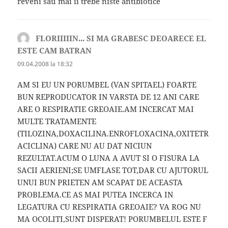
reveni sau mai ii trebe niste antibiotice
FLORIIIIIN... SI MA GRABESC DEOARECE EL
ESTE CAM BATRAN
spune:
09.04.2008 la 18:32
AM SI EU UN PORUMBEL (VAN SPITAEL) FOARTE
BUN REPRODUCATOR IN VARSTA DE 12 ANI CARE
ARE O RESPIRATIE GREOAIE.AM INCERCAT MAI
MULTE TRATAMENTE
(TILOZINA,DOXACILINA.ENROFLOXACINA,OXITETR
ACICLINA) CARE NU AU DAT NICIUN
REZULTAT.ACUM O LUNA A AVUT SI O FISURA LA
SACII AERIENI;SE UMFLASE TOT,DAR CU AJUTORUL
UNUI BUN PRIETEN AM SCAPAT DE ACEASTA
PROBLEMA.CE AS MAI PUTEA INCERCA IN
LEGATURA CU RESPIRATIA GREOAIE? VA ROG NU
MA OCOLITI,SUNT DISPERAT! PORUMBELUL ESTE F