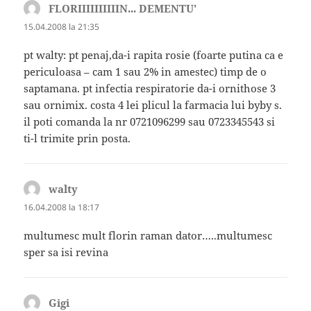
FLORIIIIIIIIIIN... DEMENTU'
spune:
15.04.2008 la 21:35
pt walty: pt penaj,da-i rapita rosie (foarte putina ca e
periculoasa – cam 1 sau 2% in amestec) timp de o
saptamana. pt infectia respiratorie da-i ornithose 3
sau ornimix. costa 4 lei plicul la farmacia lui byby s.
il poti comanda la nr 0721096299 sau 0723345543 si
ti-l trimite prin posta.
walty
spune:
16.04.2008 la 18:17
multumesc mult florin raman dator…..multumesc
sper sa isi revina
Gigi
spune: