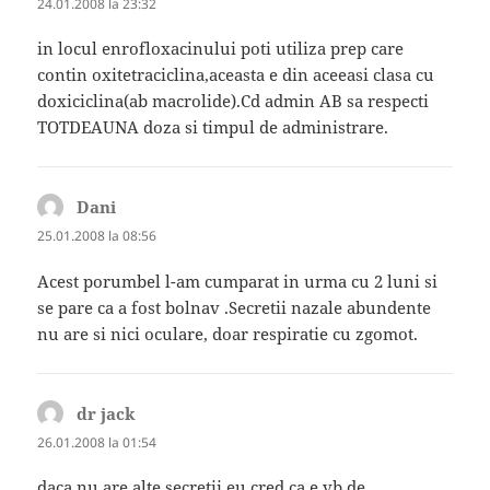
24.01.2008 la 23:32
in locul enrofloxacinului poti utiliza prep care
contin oxitetraciclina,aceasta e din aceeasi clasa cu
doxiciclina(ab macrolide).Cd admin AB sa respecti
TOTDEAUNA doza si timpul de administrare.
Dani
spune:
25.01.2008 la 08:56
Acest porumbel l-am cumparat in urma cu 2 luni si
se pare ca a fost bolnav .Secretii nazale abundente
nu are si nici oculare, doar respiratie cu zgomot.
dr jack
spune:
26.01.2008 la 01:54
daca nu are alte secretii,eu cred ca e vb de