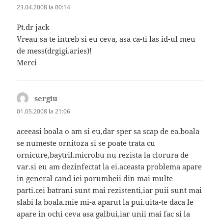
23.04.2008 la 00:14
Pt.dr jack
Vreau sa te intreb si eu ceva, asa ca-ti las id-ul meu
de mess(drgigi.aries)!
Merci
sergiu
spune:
01.05.2008 la 21:06
aceeasi boala o am si eu,dar sper sa scap de ea.boala
se numeste ornitoza si se poate trata cu
ornicure,baytril.microbu nu rezista la clorura de
var.si eu am dezinfectat la ei.aceasta problema apare
in general cand iei porumbeii din mai multe
parti.cei batrani sunt mai rezistenti,iar puii sunt mai
slabi la boala.mie mi-a aparut la pui.uita-te daca le
apare in ochi ceva asa galbui,iar unii mai fac si la