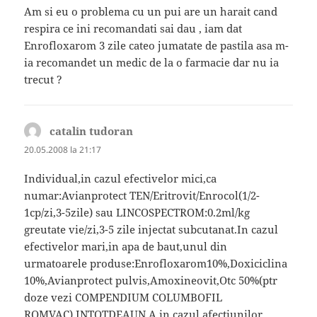
Am si eu o problema cu un pui are un harait cand
respira ce ini recomandati sai dau , iam dat
Enrofloxarom 3 zile cateo jumatate de pastila asa m-
ia recomandet un medic de la o farmacie dar nu ia
trecut ?
catalin tudoran
spune:
20.05.2008 la 21:17
Individual,in cazul efectivelor mici,ca
numar:Avianprotect TEN/Eritrovit/Enrocol(1/2-
1cp/zi,3-5zile) sau LINCOSPECTROM:0.2ml/kg
greutate vie/zi,3-5 zile injectat subcutanat.In cazul
efectivelor mari,in apa de baut,unul din
urmatoarele produse:Enrofloxarom10%,Doxiciclina
10%,Avianprotect pulvis,Amoxineovit,Otc 50%(ptr
doze vezi COMPENDIUM COLUMBOFIL
ROMVAC).INTOTDEAUN A in cazul afectiunilor