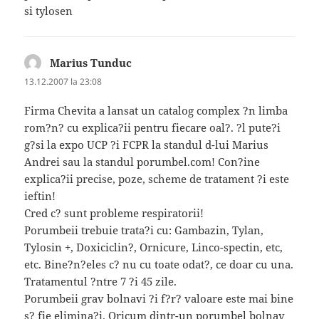
si tylosen
Marius Tunduc
spune:
13.12.2007 la 23:08
Firma Chevita a lansat un catalog complex ?n limba
rom?n? cu explica?ii pentru fiecare oal?. ?l pute?i
g?si la expo UCP ?i FCPR la standul d-lui Marius
Andrei sau la standul porumbel.com! Con?ine
explica?ii precise, poze, scheme de tratament ?i este
ieftin!
Cred c? sunt probleme respiratorii!
Porumbeii trebuie trata?i cu: Gambazin, Tylan,
Tylosin +, Doxiciclin?, Ornicure, Linco-spectin, etc,
etc. Bine?n?eles c? nu cu toate odat?, ce doar cu una.
Tratamentul ?ntre 7 ?i 45 zile.
Porumbeii grav bolnavi ?i f?r? valoare este mai bine
s? fie elimina?i. Oricum dintr-un porumbel bolnav