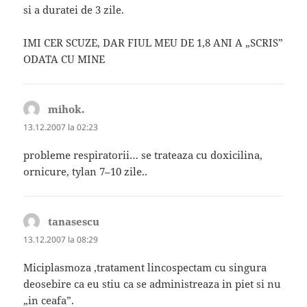
si a duratei de 3 zile.
IMI CER SCUZE, DAR FIUL MEU DE 1,8 ANI A „SCRIS”
ODATA CU MINE
mihok.
spune:
13.12.2007 la 02:23
probleme respiratorii… se trateaza cu doxicilina,
ornicure, tylan 7–10 zile..
tanasescu
spune:
13.12.2007 la 08:29
Miciplasmoza ,tratament lincospectam cu singura
deosebire ca eu stiu ca se administreaza in piet si nu
„in ceafa”.