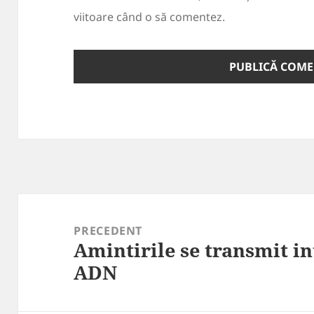
viitoare când o să comentez.
Navigare
în
PRECEDENT
Amintirile se transmit in
articole
Articolul
ADN
anterior: