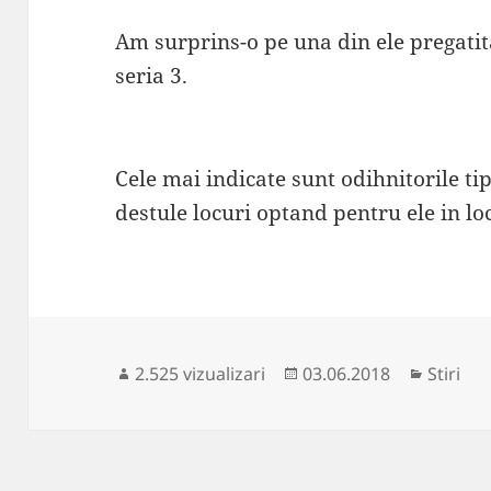
Am surprins-o pe una din ele pregatit
seria 3.
Cele mai indicate sunt odihnitorile ti
destule locuri optand pentru ele in loc
Publicat
Categor
2.525 vizualizari
03.06.2018
Stiri
pe