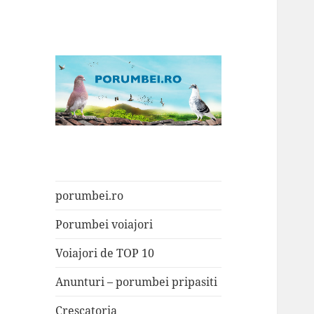
Porumbei.ro
Enciclopedia porumbelului
porumbei.ro
Porumbei voiajori
Voiajori de TOP 10
Anunturi – porumbei pripasiti
Crescatoria