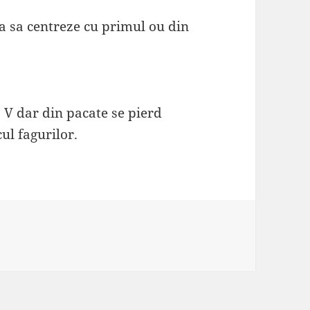
a sa centreze cu primul ou din
p V dar din pacate se pierd
ul fagurilor.
ii