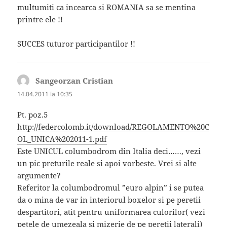
multumiti ca incearca si ROMANIA sa se mentina
printre ele !!
SUCCES tuturor participantilor !!
Sangeorzan Cristian
spune:
14.04.2011 la 10:35
Pt. poz.5
http://federcolomb.it/download/REGOLAMENTO%20C
OL_UNICA%202011-1.pdf
Este UNICUL columbodrom din Italia deci……, vezi
un pic preturile reale si apoi vorbeste. Vrei si alte
argumente?
Referitor la columbodromul ”euro alpin” i se putea
da o mina de var in interiorul boxelor si pe peretii
despartitori, atit pentru uniformarea culorilor( vezi
petele de umezeala si mizerie de pe peretii laterali)