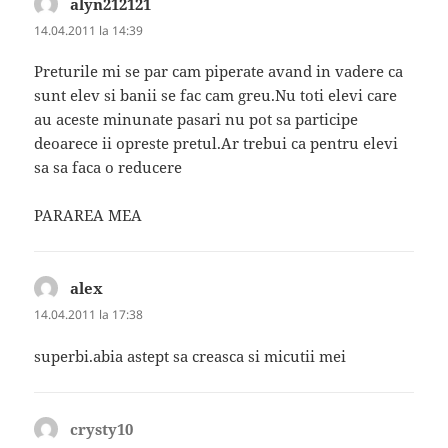
alyn212121
spune:
14.04.2011 la 14:39
Preturile mi se par cam piperate avand in vadere ca
sunt elev si banii se fac cam greu.Nu toti elevi care
au aceste minunate pasari nu pot sa participe
deoarece ii opreste pretul.Ar trebui ca pentru elevi
sa sa faca o reducere
PARAREA MEA
alex
spune:
14.04.2011 la 17:38
superbi.abia astept sa creasca si micutii mei
crysty10
spune: