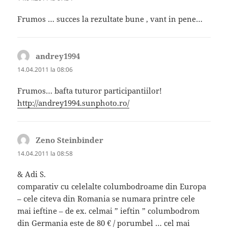
Frumos … succes la rezultate bune , vant in pene…
andrey1994
spune:
14.04.2011 la 08:06
Frumos… bafta tuturor participantiilor!
http://andrey1994.sunphoto.ro/
Zeno Steinbinder
spune:
14.04.2011 la 08:58
& Adi S.
comparativ cu celelalte columbodroame din Europa
– cele citeva din Romania se numara printre cele
mai ieftine – de ex. celmai ” ieftin ” columbodrom
din Germania este de 80 € / porumbel … cel mai