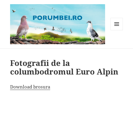
MENIU
ȘI
WIDGET-
Porumbei.ro
URI
Fotografii de la
columbodromul Euro Alpin
Download brosura