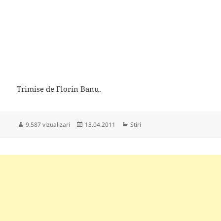
Trimise de Florin Banu.
Publicat
Categorii
9.587 vizualizari
13.04.2011
Stiri
pe