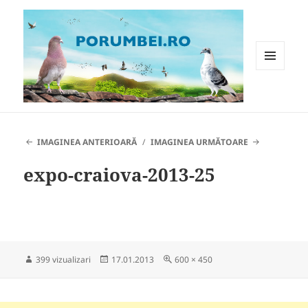
MENIU
ȘI
WIDGET-
Porumbei.ro
URI
IMAGINEA ANTERIOARĂ
IMAGINEA URMĂTOARE
expo-craiova-2013-25
Publicat
Dimensiune
399 vizualizari
17.01.2013
600 × 450
pe
completă