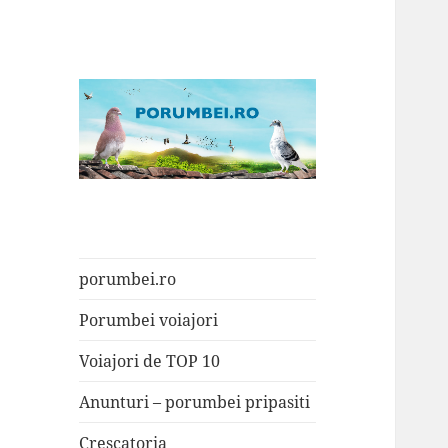
Porumbei.ro
Enciclopedia porumbelului
porumbei.ro
Porumbei voiajori
Voiajori de TOP 10
Anunturi – porumbei pripasiti
Crescatoria