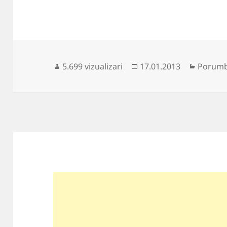
Publicat
Categor
5.699 vizualizari
17.01.2013
Porumb
pe