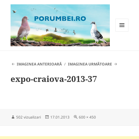
MENIU
ȘI
WIDGET-
Porumbei.ro
URI
IMAGINEA ANTERIOARĂ
IMAGINEA URMĂTOARE
expo-craiova-2013-37
Publicat
Dimensiune
502 vizualizari
17.01.2013
600 × 450
pe
completă