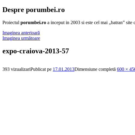
Despre porumbei.ro
Proiectul
porumbei.ro
a inceput in 2003 si este cel mai „batran” sit
Imaginea anterioară
Imaginea următoare
expo-craiova-2013-57
393 vizualizari
Publicat pe
17.01.2013
Dimensiune completă
600 × 45