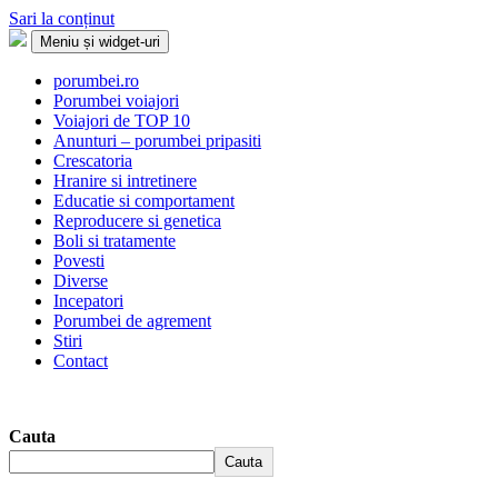
Sari la conținut
Meniu și widget-uri
Porumbei.ro
Enciclopedia porumbelului
porumbei.ro
Porumbei voiajori
Voiajori de TOP 10
Anunturi – porumbei pripasiti
Crescatoria
Hranire si intretinere
Educatie si comportament
Reproducere si genetica
Boli si tratamente
Povesti
Diverse
Incepatori
Porumbei de agrement
Stiri
Contact
Cauta
Cauta