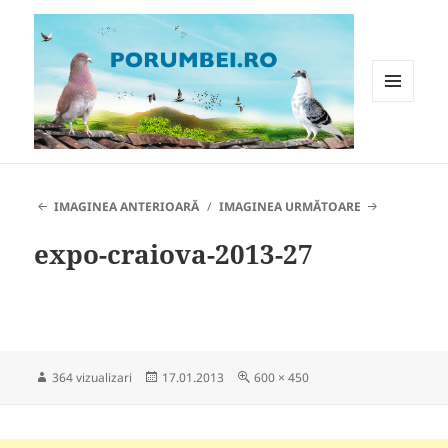
MENIU
ȘI
WIDGET-
Porumbei.ro
URI
IMAGINEA ANTERIOARĂ
IMAGINEA URMĂTOARE
expo-craiova-2013-27
Publicat
Dimensiune
364 vizualizari
17.01.2013
600 × 450
pe
completă