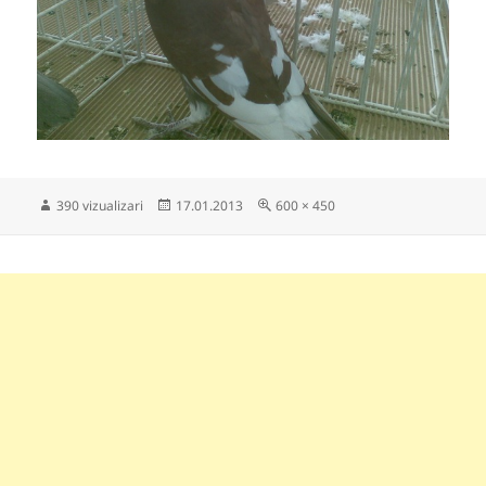
Publicat
Dimensiune
390 vizualizari
17.01.2013
600 × 450
pe
completă