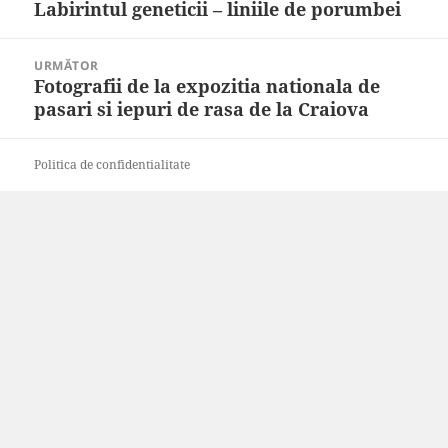
Labirintul geneticii – liniile de porumbei
Articolul
articole
anterior:
URMĂTOR
Fotografii de la expozitia nationala de
Articolul
pasari si iepuri de rasa de la Craiova
următor:
Politica de confidentialitate