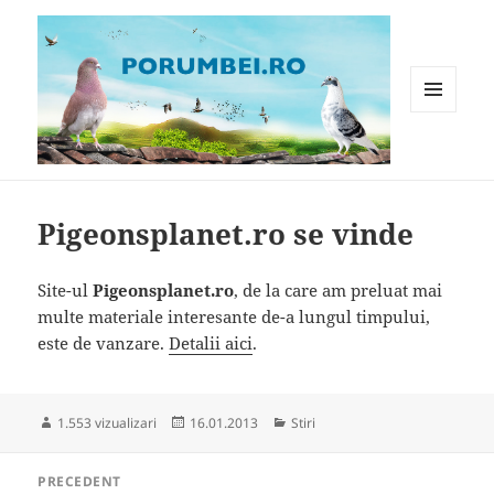
MENIU
ȘI
WIDGET-
Porumbei.ro
URI
Pigeonsplanet.ro se vinde
Site-ul
Pigeonsplanet.ro
, de la care am preluat mai
multe materiale interesante de-a lungul timpului,
este de vanzare.
Detalii aici
.
Publicat
Categorii
1.553 vizualizari
16.01.2013
Stiri
pe
Navigare
PRECEDENT
în