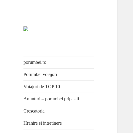
Porumbei.ro
Enciclopedia porumbelului
porumbei.ro
Porumbei voiajori
Voiajori de TOP 10
Anunturi – porumbei pripasiti
Crescatoria
Hranire si intretinere