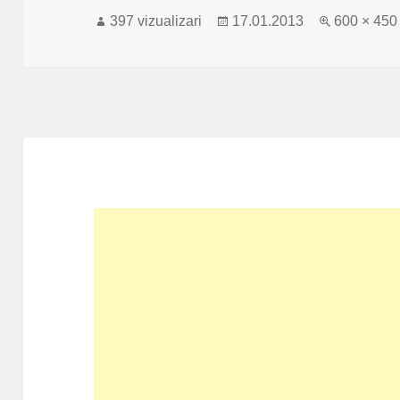
Publicat
Dimensiu
397 vizualizari
17.01.2013
600 × 450
pe
completă