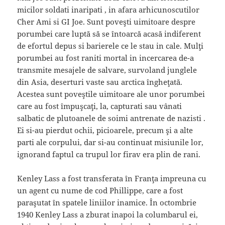
micilor soldati inaripati , in afara arhicunoscutilor
Cher Ami si GI Joe. Sunt poveşti uimitoare despre
porumbei care luptă să se întoarcă acasă indiferent
de efortul depus si barierele ce le stau in cale. Mulţi
porumbei au fost raniti mortal in incercarea de-a
transmite mesajele de salvare, survoland junglele
din Asia, deserturi vaste sau arctica îngheţată.
Acestea sunt poveştile uimitoare ale unor porumbei
care au fost împuşcaţi, la, capturati sau vânati
salbatic de plutoanele de soimi antrenate de nazisti .
Ei si-au pierdut ochii, picioarele, precum şi a alte
parti ale corpului, dar si-au continuat misiunile lor,
ignorand faptul ca trupul lor firav era plin de rani.
Kenley Lass a fost transferata în Franţa impreuna cu
un agent cu nume de cod Phillippe, care a fost
paraşutat în spatele liniilor inamice. În octombrie
1940 Kenley Lass a zburat inapoi la columbarul ei,