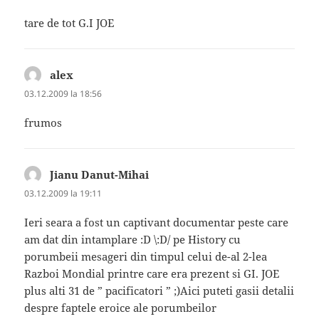
tare de tot G.I JOE
alex
spune:
03.12.2009 la 18:56
frumos
Jianu Danut-Mihai
spune:
03.12.2009 la 19:11
Ieri seara a fost un captivant documentar peste care
am dat din intamplare :D \:D/ pe History cu
porumbeii mesageri din timpul celui de-al 2-lea
Razboi Mondial printre care era prezent si GI. JOE
plus alti 31 de ” pacificatori ” ;)Aici puteti gasii detalii
despre faptele eroice ale porumbeilor