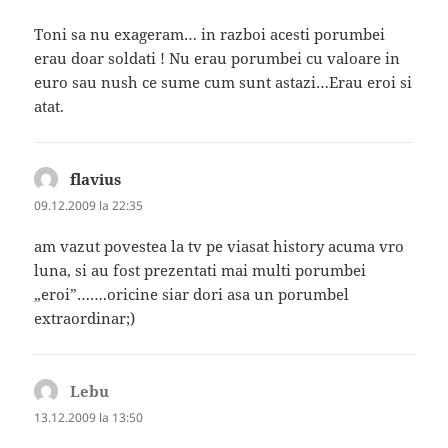
Toni sa nu exageram… in razboi acesti porumbei
erau doar soldati ! Nu erau porumbei cu valoare in
euro sau nush ce sume cum sunt astazi…Erau eroi si
atat.
flavius
spune:
09.12.2009 la 22:35
am vazut povestea la tv pe viasat history acuma vro
luna, si au fost prezentati mai multi porumbei
„eroi”…….oricine siar dori asa un porumbel
extraordinar;)
Lebu
spune:
13.12.2009 la 13:50