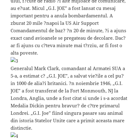
ului, f?cute de radio ?i alte mijloace de comunicare,
au e?uat. Micul „G.I. JOE” a fost lansat cu mesaj
important pentru a anula bombardamentul. A
zburat 20 mile ?napoi la US Air Support
Comandamentul de baz? ?n 20 de minute, ?i a ajuns
exact cand avioanele se pregateau de decolare. Dac?
ar fi ajuns cu c?teva minute mai t?rziu, ar fi fost o
alta poveste.
Generalul Mark Clark, comandant al Armatei SUA a
5-a, a estimat c? „G.I. JOE”, a salvat vie?ile a cel pu?
in 1000 de alia?i britanici. ?n noiembrie 1946, „G.I.
JOE” a fost transferat de la Fort Monmouth, NJ la
Londra, Anglia, unde a fost citat si unde i s-a acordat
Medalia Dickin pentru bravur? de c?tre primarul
Londrei. „G.I. Joe” fiind singura pasare sau animal
din istoria Statelor Unite care a primit aceasta mare
distinctie.