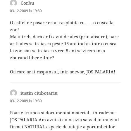
Corbu
spune:
03.12.2009 la 19:30
O astfel de pasare erou rasplatita cu ….. o cusca la
zoo!
Ma intreb, daca ar fi avut de ales (prin absurd), oare
ar fi ales sa traiasca peste 15 ani inchis intr-o cusca
la zoo sau sa traiasca vreo 8 ani sa zicem insa
zburand liber zilnic?
Oricare ar fi raspunsul, intr-adevar, JOS PALARIA!
iustin ciubotariu
spune:
03.12.2009 la 19:30
Foarte frumos si documentat material…intradevar
JOS PALARIA.Am avut si eu ocazia sa vad in muzeul
firmei NATURAL aspecte de vitejie a porumbeiilor