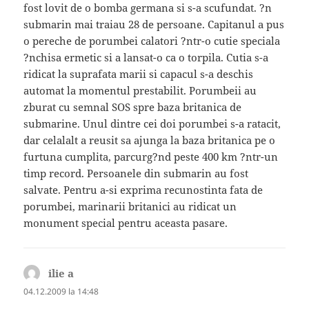
fost lovit de o bomba germana si s-a scufundat. ?n
submarin mai traiau 28 de persoane. Capitanul a pus
o pereche de porumbei calatori ?ntr-o cutie speciala
?nchisa ermetic si a lansat-o ca o torpila. Cutia s-a
ridicat la suprafata marii si capacul s-a deschis
automat la momentul prestabilit. Porumbeii au
zburat cu semnal SOS spre baza britanica de
submarine. Unul dintre cei doi porumbei s-a ratacit,
dar celalalt a reusit sa ajunga la baza britanica pe o
furtuna cumplita, parcurg?nd peste 400 km ?ntr-un
timp record. Persoanele din submarin au fost
salvate. Pentru a-si exprima recunostinta fata de
porumbei, marinarii britanici au ridicat un
monument special pentru aceasta pasare.
ilie a
spune:
04.12.2009 la 14:48