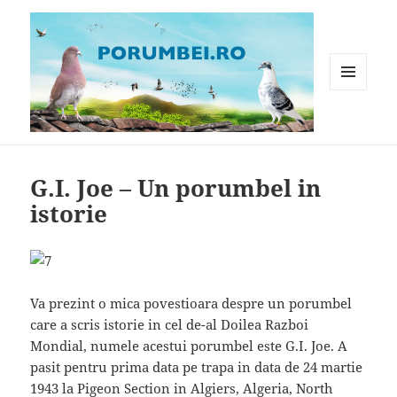
MENIU
ȘI
WIDGET-
Porumbei.ro
URI
G.I. Joe – Un porumbel in
istorie
Va prezint o mica povestioara despre un porumbel
care a scris istorie in cel de-al Doilea Razboi
Mondial, numele acestui porumbel este G.I. Joe. A
pasit pentru prima data pe trapa in data de 24 martie
1943 la Pigeon Section in Algiers, Algeria, North