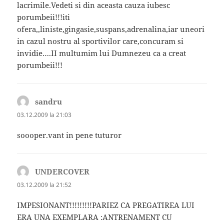
lacrimile.Vedeti si din aceasta cauza iubesc
porumbeii!!!iti
ofera,,liniste,gingasie,suspans,adrenalina,iar uneori
in cazul nostru al sportivilor care,concuram si
invidie….II multumim lui Dumnezeu ca a creat
porumbeii!!!
sandru
spune:
03.12.2009 la 21:03
soooper.vant in pene tuturor
UNDERCOVER
spune:
03.12.2009 la 21:52
IMPESIONANT!!!!!!!!!PARIEZ CA PREGATIREA LUI
ERA UNA EXEMPLARA :ANTRENAMENT CU