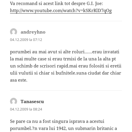
Va recomand si acest link tot despre G.I. Joe:
http://www.youtube.com/watch?v=kSKrRlD7qOg
andreyhno
spune:
04.12.2009 la 07:12
porumbei au mai avut si alte roluri……erau invatati
la mai multe case si erau trmisi de la una la alta pt
un schimb de scrisori rapid.mai erau folositi si eretii
ulii vulutii si chiar si bufnitele.suna ciudat dar chiar
asa este.
Tanasescu
spune:
04.12.2009 la 08:24
Se pare ca nu a fost singura isprava a acestui
porumbel.?n vara lui 1942, un submarin britanic a