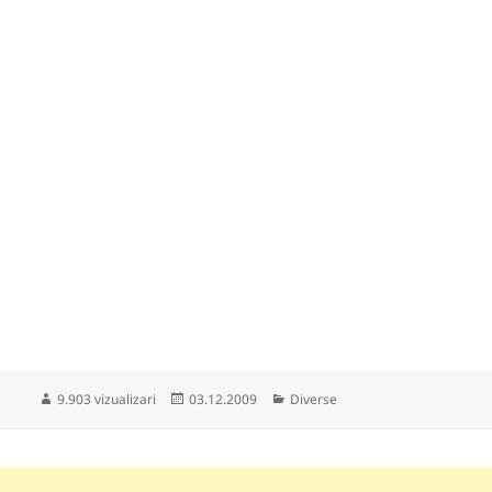
Publicat
Categorii
9.903 vizualizari
03.12.2009
Diverse
pe