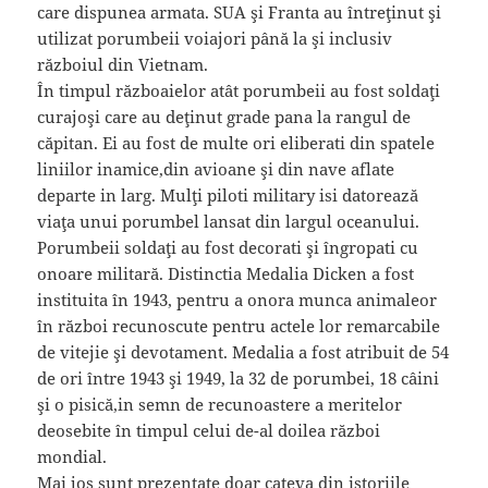
care dispunea armata. SUA şi Franta au întreţinut şi
utilizat porumbeii voiajori până la şi inclusiv
războiul din Vietnam.
În timpul războaielor atât porumbeii au fost soldaţi
curajoşi care au deţinut grade pana la rangul de
căpitan. Ei au fost de multe ori eliberati din spatele
liniilor inamice,din avioane şi din nave aflate
departe in larg. Mulţi piloti military isi datorează
viaţa unui porumbel lansat din largul oceanului.
Porumbeii soldaţi au fost decorati şi îngropati cu
onoare militară. Distinctia Medalia Dicken a fost
instituita în 1943, pentru a onora munca animaleor
în război recunoscute pentru actele lor remarcabile
de vitejie şi devotament. Medalia a fost atribuit de 54
de ori între 1943 şi 1949, la 32 de porumbei, 18 câini
şi o pisică,in semn de recunoastere a meritelor
deosebite în timpul celui de-al doilea război
mondial.
Mai jos sunt prezentate doar cateva din istoriile