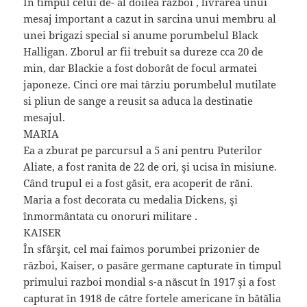
În timpul celui de- al doilea război , livrarea unui
mesaj important a cazut in sarcina unui membru al
unei brigazi special si anume porumbelul Black
Halligan. Zborul ar fii trebuit sa dureze cca 20 de
min, dar Blackie a fost doborât de focul armatei
japoneze. Cinci ore mai târziu porumbelul mutilate
si pliun de sange a reusit sa aduca la destinatie
mesajul.
MARIA
Ea a zburat pe parcursul a 5 ani pentru Puterilor
Aliate, a fost ranita de 22 de ori, şi ucisa în misiune.
Când trupul ei a fost găsit, era acoperit de răni.
Maria a fost decorata cu medalia Dickens, şi
înmormântata cu onoruri militare .
KAISER
În sfârşit, cel mai faimos porumbei prizonier de
război, Kaiser, o pasăre germane capturate în timpul
primului razboi mondial s-a născut în 1917 şi a fost
capturat în 1918 de către fortele americane în bătălia