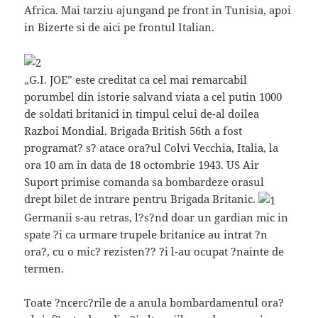
Africa. Mai tarziu ajungand pe front in Tunisia, apoi
in Bizerte si de aici pe frontul Italian.
„G.I. JOE” este creditat ca cel mai remarcabil
porumbel din istorie salvand viata a cel putin 1000
de soldati britanici in timpul celui de-al doilea
Razboi Mondial. Brigada British 56th a fost
programat? s? atace ora?ul Colvi Vecchia, Italia, la
ora 10 am in data de 18 octombrie 1943. US Air
Suport primise comanda sa bombardeze orasul
drept bilet de intrare pentru Brigada Britanic.
Germanii s-au retras, l?s?nd doar un gardian mic in
spate ?i ca urmare trupele britanice au intrat ?n
ora?, cu o mic? rezisten?? ?i l-au ocupat ?nainte de
termen.
Toate ?ncerc?rile de a anula bombardamentul ora?