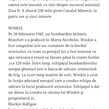
cateva sute lansati), cu stiri despre succesul misiunii
Ziua D. A zburat 230 mile peste Canalul Mânecii, în
patru ore şi cinci minute.
WINKIE
Pe 28 februarie 1942 ,un bombardier britanic
Beaufort s-a prabusit în Marea Nordului. Winkie a
fost catapultat intr-un container de la bordul
avionului; cu toate ca penajul lui a fost inmuiat cu
apa uleioasa a reusit sa zboare până la coasta Scotiei
,cca 129 mile. Între timp, echipajul bombardierului
astepta ghemuit într-o barca de salvare ,tremurînd
de frig. La scurt timp înainte de zori, Winkie a sosit
în Scoţia aducand mesajul care a condus echipa de
salvare la locul prabusirii avionului. Echipajul a dat
un dineu la Londra in cinstea lui Winkie şi
proprietarul ei.
Blackie Halligan