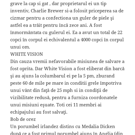
grave la cap si gat , dar proprietarul ei un tip
inventiv, Charlie Brewer si-a folosit priceperea sa de
cizmar pentru a confectiona un guler de piele şi
astfel ea a trăit pentru încă zece ani. A fost
înmormântata cu gulerul ei. Ea a avut un total de 22
copci în corpul ei echivalentul a 4000 copci în corpul
unui om.
WHITE VISION
Din cauza vremii nefavorabile misiunea de salvare a
fost oprita. Dar White Vision a fost eliberat din barcă
şi au ajuns la columbarul ei pe la 5 pm, zburand
peste 60 de mile pe mare in conditii grele împotriva
unui vânt din faţă de 25 mph si in condiţii de
vizibilitate redusă, pentru a furniza coordonatele
unui misiuni eşuate. Toti cei 11 membri ai
echipajului au fost salvaţi.
Bob de orez
Un porumbel irlandez distins cu Medalia Dicken
după ce a fost primul porumbel ajuns în Anglia (din