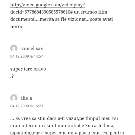
http://video.google.com/videoplay?
docid=6778684390585578610#
un frumos film
documental…merita sa fie vizionat…poate aveti
noroc
viorel sav
spune:
04.12.2009 la 14:57
super tare bravo
.?
ilie a
spune:
04.12.2009 la 16:23
… as vrea sa stiu daca a-ti vazut,pe timpul meu nu
erau interneturi,sunt nou initiat,e ?n castellana,
(spaniola),dar e super,mie mi-a placut.succes.!pentru