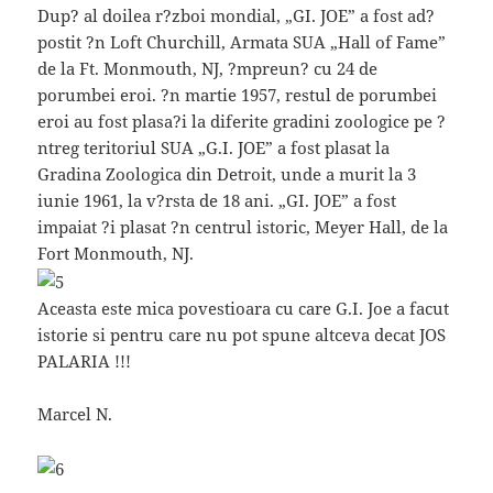
Dup? al doilea r?zboi mondial, „GI. JOE” a fost ad?
postit ?n Loft Churchill, Armata SUA „Hall of Fame”
de la Ft. Monmouth, NJ, ?mpreun? cu 24 de
porumbei eroi. ?n martie 1957, restul de porumbei
eroi au fost plasa?i la diferite gradini zoologice pe ?
ntreg teritoriul SUA „G.I. JOE” a fost plasat la
Gradina Zoologica din Detroit, unde a murit la 3
iunie 1961, la v?rsta de 18 ani. „GI. JOE” a fost
impaiat ?i plasat ?n centrul istoric, Meyer Hall, de la
Fort Monmouth, NJ.
Aceasta este mica povestioara cu care G.I. Joe a facut
istorie si pentru care nu pot spune altceva decat JOS
PALARIA !!!
Marcel N.