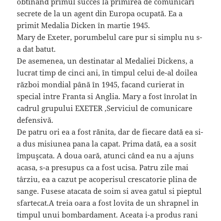
obtinand primul succes la primirea de comunicări
secrete de la un agent din Europa ocupată. Ea a
primit Medalia Dicken în martie 1945.
Mary de Exeter, porumbelul care pur si simplu nu s-
a dat batut.
De asemenea, un destinatar al Medaliei Dickens, a
lucrat timp de cinci ani, în timpul celui de-al doilea
război mondial până în 1945, facand curierat in
special intre Franta si Anglia. Mary a fost înrolat în
cadrul grupului EXETER ,Serviciul de comunicare
defensivă.
De patru ori ea a fost rănita, dar de fiecare dată ea si-
a dus misiunea pana la capat. Prima dată, ea a sosit
împuşcata. A doua oară, atunci când ea nu a ajuns
acasa, s-a presupus ca a fost ucisa. Patru zile mai
târziu, ea a cazut pe acoperisul crescatorie plina de
sange. Fusese atacata de soim si avea gatul si pieptul
sfartecat.A treia oara a fost lovita de un shrapnel in
timpul unui bombardament. Aceata i-a produs rani