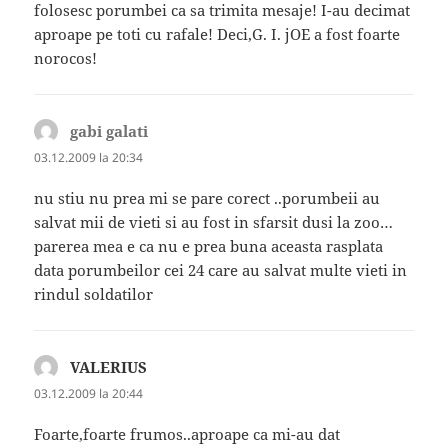
folosesc porumbei ca sa trimita mesaje! I-au decimat
aproape pe toti cu rafale! Deci,G. I. jOE a fost foarte
norocos!
gabi galati
spune:
03.12.2009 la 20:34
nu stiu nu prea mi se pare corect ..porumbeii au
salvat mii de vieti si au fost in sfarsit dusi la zoo…
parerea mea e ca nu e prea buna aceasta rasplata
data porumbeilor cei 24 care au salvat multe vieti in
rindul soldatilor
VALERIUS
spune:
03.12.2009 la 20:44
Foarte,foarte frumos..aproape ca mi-au dat