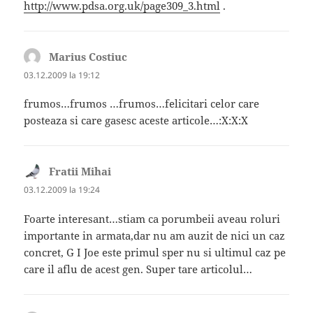
http://www.pdsa.org.uk/page309_3.html
.
Marius Costiuc
spune:
03.12.2009 la 19:12
frumos…frumos …frumos…felicitari celor care
posteaza si care gasesc aceste articole…:X:X:X
Fratii Mihai
spune:
03.12.2009 la 19:24
Foarte interesant…stiam ca porumbeii aveau roluri
importante in armata,dar nu am auzit de nici un caz
concret, G I Joe este primul sper nu si ultimul caz pe
care il aflu de acest gen. Super tare articolul…