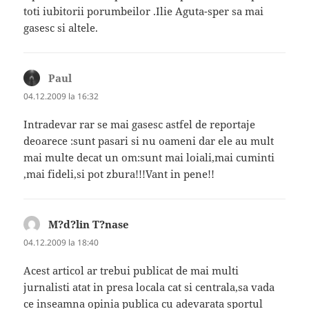
toti iubitorii porumbeilor .Ilie Aguta-sper sa mai
gasesc si altele.
Paul
spune:
04.12.2009 la 16:32
Intradevar rar se mai gasesc astfel de reportaje
deoarece :sunt pasari si nu oameni dar ele au mult
mai multe decat un om:sunt mai loiali,mai cuminti
,mai fideli,si pot zbura!!!Vant in pene!!
M?d?lin T?nase
spune:
04.12.2009 la 18:40
Acest articol ar trebui publicat de mai multi
jurnalisti atat in presa locala cat si centrala,sa vada
ce inseamna opinia publica cu adevarata sportul