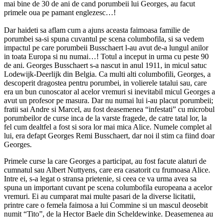
mai bine de 30 de ani de cand porumbeii lui Georges, au facut
primele oua pe pamant englezesc…!
Dar haideti sa aflam cum a ajuns aceasta faimoasa familie de
porumbei sa-si spuna cuvantul pe scena columbofila, si sa vedem
impactul pe care porumbeii Busschaert l-au avut de-a lungul anilor
in toata Europa si nu numai…! Totul a inceput in urma cu peste 90
de ani. Georges Busschaert s-a nascut in anul 1911, in micul satuc
Lodewijk-Deerlijk din Belgia. Ca multi alti columbofili, Georges, a
descoperit dragostea pentru porumbei, in volierele tatalui sau, care
era un bun cunoscator al acelor vremuri si inevitabil micul Georges a
avut un profesor pe masura. Dar nu numai lui i-au placut porumbeii;
fratii sai Andre si Marcel, au fost deasemenea “infestati” cu microbul
porumbeilor de curse inca de la varste fragede, de catre tatal lor, la
fel cum dealtfel a fost si sora lor mai mica Alice. Numele complet al
lui, era defapt Georges Remi Busschaert, dar noi il stim ca fiind doar
Georges.
Primele curse la care Georges a participat, au fost facute alaturi de
cumnatul sau Albert Nuttyens, care era casatorit cu frumoasa Alice.
Intre ei, s-a legat o stransa prietenie, si ceea ce va urma avea sa
spuna un important cuvant pe scena columbofila europeana a acelor
vremuri. Ei au cumparat mai multe pasari de la diverse licitatii,
printre care o femela faimosa a lui Commine si un mascul deosebit
numit “Tito”, de la Hector Baele din Scheldewinke. Deasemenea au