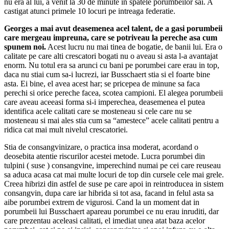
nu era al lui, a venit la 30 de minute in spatele porumbeilor sai. A
castigat atunci primele 10 locuri pe intreaga federatie.
Georges a mai avut deasemenea acel talent, de a gasi porumbeii
care mergeau impreuna, care se potriveau la pereche asa cum
spunem noi.
Acest lucru nu mai tinea de bogatie, de banii lui. Era o
calitate pe care alti crescatori bogati nu o aveau si asta l-a avantajat
enorm. Nu totul era sa arunci cu bani pe porumbei care erau in top,
daca nu stiai cum sa-i lucrezi, iar Busschaert stia si el foarte bine
asta. Ei bine, el avea acest har; se pricepea de minune sa faca
perechi si orice pereche facea, scotea campioni. El alegea porumbeii
care aveau aceeasi forma si-i imperechea, deasemenea el putea
identifica acele calitati care se mosteneau si cele care nu se
mosteneau si mai ales stia cum sa “amestece” acele calitati pentru a
ridica cat mai mult nivelul crescatoriei.
Stia de consangvinizare, o practica insa moderat, acordand o
deosebita atentie riscurilor acestei metode. Lucra porumbei din
tulpini ( suse ) consangvine, imperechind numai pe cei care reuseau
sa aduca acasa cat mai multe locuri de top din cursele cele mai grele.
Creea hibrizi din astfel de suse pe care apoi in reintroducea in sistem
consangvin, dupa care iar hibrida si tot asa, facand in felul asta sa
aibe porumbei extrem de vigurosi. Cand la un moment dat in
porumbeii lui Busschaert apareau porumbei ce nu erau inruditi, dar
care prezentau aceleasi calitati, el imediat unea atat baza acelor