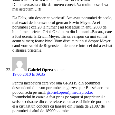
Dumneavoastra critic dar mereu corect. Va multumesc si va
mai asteptam…!!!
Da Felix, stiu despre ce vorbesti! Am avut porumbei de acolo,
mai exact de la crescatorul german Erwin Meyer. Acei
porumbei ( cca 20 la numar ) au fost adusi in anul 2000 de
bunul meu prieten Cristi Gradinaru din Luncani -Bacau-, care
a fost ucenic la Erwin Meyer. Tin sa va spun ca mai sunt si
acum si merg foarte bine! Vom discuta putin si despre Meyer
cand vom vorbi de Regenstein, deoarece intre cei doi a existat
o stransa prietenie.
Gabriel Oprea
spune:
19.05.2010 la 09:35
Pentru incepatorii care vor oua GRATIS din porumbei
descendenti dintr-un porumbel englezesc pur Busschaert ma
pot contacta pe mail:
gabriel.oprea@mediaprod.ro
Porumbelul in cauza a fost prins pe vapor si proprietarul a
scris o scrisoare din care reiese ca cu aceasi linie de porumbei
el a cistigat un concurs cu lansare din Franta de 21387 de
porumbei si altul de 18900poumbei