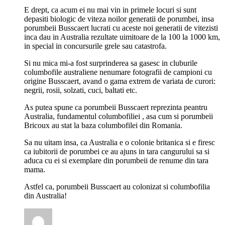
E drept, ca acum ei nu mai vin in primele locuri si sunt
depasiti biologic de viteza noilor generatii de porumbei, insa
porumbeii Busscaert lucrati cu aceste noi generatii de vitezisti
inca dau in Australia rezultate uimitoare de la 100 la 1000 km,
in special in concursurile grele sau catastrofa.
Si nu mica mi-a fost surprinderea sa gasesc in cluburile
columbofile australiene nenumare fotografii de campioni cu
origine Busscaert, avand o gama extrem de variata de curori:
negrii, rosii, solzati, cuci, baltati etc.
As putea spune ca porumbeii Busscaert reprezinta peantru
Australia, fundamentul columbofiliei , asa cum si porumbeii
Bricoux au stat la baza columbofilei din Romania.
Sa nu uitam insa, ca Australia e o colonie britanica si e firesc
ca iubitorii de porumbei ce au ajuns in tara cangurului sa si
aduca cu ei si exemplare din porumbeii de renume din tara
mama.
Astfel ca, porumbeii Busscaert au colonizat si columbofilia
din Australia!