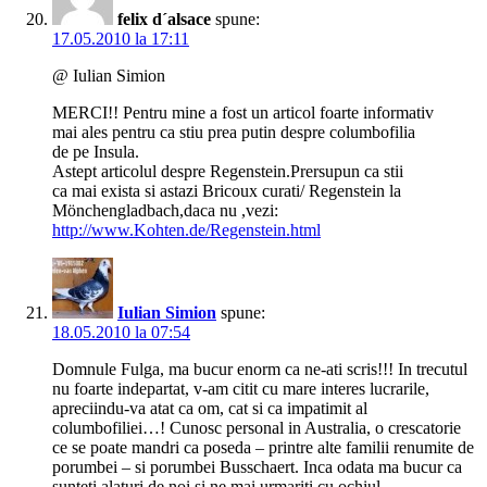
felix d´alsace
spune:
17.05.2010 la 17:11
@ Iulian Simion
MERCI!! Pentru mine a fost un articol foarte informativ
mai ales pentru ca stiu prea putin despre columbofilia
de pe Insula.
Astept articolul despre Regenstein.Prersupun ca stii
ca mai exista si astazi Bricoux curati/ Regenstein la
Mönchengladbach,daca nu ,vezi:
http://www.Kohten.de/Regenstein.html
Iulian Simion
spune:
18.05.2010 la 07:54
Domnule Fulga, ma bucur enorm ca ne-ati scris!!! In trecutul
nu foarte indepartat, v-am citit cu mare interes lucrarile,
apreciindu-va atat ca om, cat si ca impatimit al
columbofiliei…! Cunosc personal in Australia, o crescatorie
ce se poate mandri ca poseda – printre alte familii renumite de
porumbei – si porumbei Busschaert. Inca odata ma bucur ca
sunteti alaturi de noi si ne mai urmariti cu ochiul