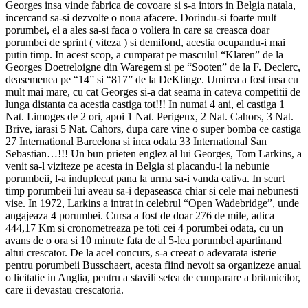
Georges insa vinde fabrica de covoare si s-a intors in Belgia natala,
incercand sa-si dezvolte o noua afacere. Dorindu-si foarte mult
porumbei, el a ales sa-si faca o voliera in care sa creasca doar
porumbei de sprint ( viteza ) si demifond, acestia ocupandu-i mai
putin timp. In acest scop, a cumparat pe masculul “Klaren” de la
Georges Doetreloigne din Waregem si pe “Sooten” de la F. Declerc,
deasemenea pe “14” si “817” de la DeKlinge. Umirea a fost insa cu
mult mai mare, cu cat Georges si-a dat seama in cateva competitii de
lunga distanta ca acestia castiga tot!!! In numai 4 ani, el castiga 1
Nat. Limoges de 2 ori, apoi 1 Nat. Perigeux, 2 Nat. Cahors, 3 Nat.
Brive, iarasi 5 Nat. Cahors, dupa care vine o super bomba ce castiga
27 International Barcelona si inca odata 33 International San
Sebastian…!!! Un bun prieten englez al lui Georges, Tom Larkins, a
venit sa-l viziteze pe acesta in Belgia si placandu-i la nebunie
porumbeii, l-a induplecat pana la urma sa-i vanda cativa. In scurt
timp porumbeii lui aveau sa-i depaseasca chiar si cele mai nebunesti
vise. In 1972, Larkins a intrat in celebrul “Open Wadebridge”, unde
angajeaza 4 porumbei. Cursa a fost de doar 276 de mile, adica
444,17 Km si cronometreaza pe toti cei 4 porumbei odata, cu un
avans de o ora si 10 minute fata de al 5-lea porumbel apartinand
altui crescator. De la acel concurs, s-a creeat o adevarata isterie
pentru porumbeii Busschaert, acesta fiind nevoit sa organizeze anual
o licitatie in Anglia, pentru a stavili setea de cumparare a britanicilor,
care ii devastau crescatoria.