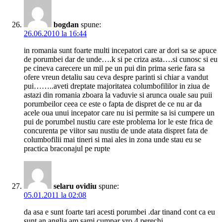
bogdan
spune:
26.06.2010 la 16:44
in romania sunt foarte multi incepatori care ar dori sa se apuce
de porumbei dar de unde….k si pe criza asta….si cunosc si eu
pe cineva carecere un mil pe un pui din prima serie fara sa
ofere vreun detaliu sau ceva despre parinti si chiar a vandut
pui……..aveti dreptate majoritatea columbofililor in ziua de
astazi din romania zboara la vaduvie si arunca ouale sau puii
porumbeilor ceea ce este o fapta de dispret de ce nu ar da
acele oua unui incepator care nu isi permite sa isi cumpere un
pui de porumbel nustiu care este problema lor le este frica de
concurenta pe viitor sau nustiu de unde atata dispret fata de
columbofilii mai tineri si mai ales in zona unde stau eu se
practica braconajul pe rupte
selaru ovidiu
spune:
05.01.2011 la 02:08
da asa e sunt foarte tari acesti porumbei .dar tinand cont ca eu
sunt an anglia am sami cumpar vro 4 perechi