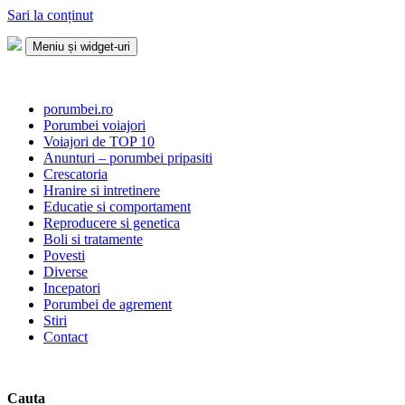
Sari la conținut
Meniu și widget-uri
Porumbei.ro
Enciclopedia porumbelului
porumbei.ro
Porumbei voiajori
Voiajori de TOP 10
Anunturi – porumbei pripasiti
Crescatoria
Hranire si intretinere
Educatie si comportament
Reproducere si genetica
Boli si tratamente
Povesti
Diverse
Incepatori
Porumbei de agrement
Stiri
Contact
Cauta