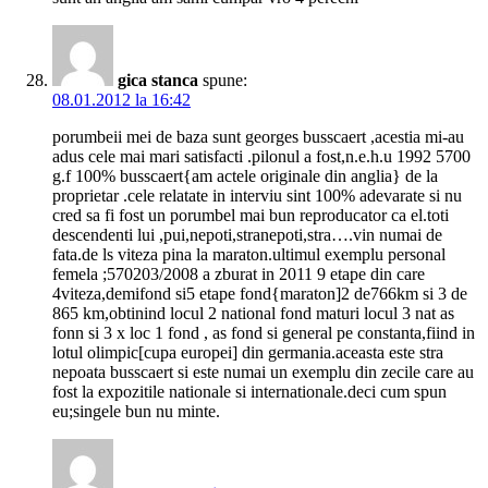
gica stanca
spune:
08.01.2012 la 16:42
porumbeii mei de baza sunt georges busscaert ,acestia mi-au
adus cele mai mari satisfacti .pilonul a fost,n.e.h.u 1992 5700
g.f 100% busscaert{am actele originale din anglia} de la
proprietar .cele relatate in interviu sint 100% adevarate si nu
cred sa fi fost un porumbel mai bun reproducator ca el.toti
descendenti lui ,pui,nepoti,stranepoti,stra….vin numai de
fata.de ls viteza pina la maraton.ultimul exemplu personal
femela ;570203/2008 a zburat in 2011 9 etape din care
4viteza,demifond si5 etape fond{maraton]2 de766km si 3 de
865 km,obtinind locul 2 national fond maturi locul 3 nat as
fonn si 3 x loc 1 fond , as fond si general pe constanta,fiind in
lotul olimpic[cupa europei] din germania.aceasta este stra
nepoata busscaert si este numai un exemplu din zecile care au
fost la expozitile nationale si internationale.deci cum spun
eu;singele bun nu minte.