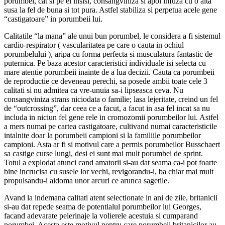
porumbei, cat si pe ei insisi, consangviniza si apoi infuza cu o alta
susa la fel de buna si tot pura. Astfel stabiliza si perpetua acele gene
“castigatoare” in porumbeii lui.
Calitatile “la mana” ale unui bun porumbel, le considera a fi sistemul
cardio-respirator ( vascularitatea pe care o cauta in ochiul
porumbelului ), aripa cu forma perfecta si musculatura fantastic de
puternica. Pe baza acestor caracteristici individuale isi selecta cu
mare atentie porumbeii inainte de a lua decizii. Cauta ca porumbeii
de reproductie ce deveneau perechi, sa posede ambii toate cele 3
calitati si nu admitea ca vre-unuia sa-i lipseasca ceva. Nu
consangviniza strans niciodata o familie; lasa lejeritate, creind un fel
de “outcrossing”, dar ceea ce a facut, a facut in asa fel incat sa nu
includa in niciun fel gene rele in cromozomii porumbeilor lui. Astfel
a mers numai pe cartea castigatoare, cultivand numai caracteristicile
intalnite doar la porumbeii campioni si la familiile porumbeilor
campioni. Asta ar fi si motivul care a permis porumbeilor Busschaert
sa castige curse lungi, desi ei sunt mai mult porumbei de sprint.
Totul a explodat atunci cand amatorii si-au dat seama ca-i pot foarte
bine incrucisa cu susele lor vechi, revigorandu-i, ba chiar mai mult
propulsandu-i aidoma unor arcuri ce arunca sagetile.
Avand la indemana calitati atent selectionate in ani de zile, britanicii
si-au dat repede seama de potentialul porumbeilor lui Georges,
facand adevarate pelerinaje la volierele acestuia si cumparand
porumbei. Acesta este motivul pentru care porumbeii britanicilor au