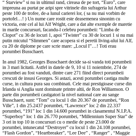
“ Starview” si nu in ultimul rand, cireasa de pe tort, “Euro”, care
impreuna au purtat pe aripi spre vitrinele din sufrageria lui Arthur
peste 100 de trofee, de-a lunul carierei lor, ( sa nu mai vorbim de
portofel…! ) Un nume care rostit este deasemenea sinonim cu
victoria, este cel al lui Alf Wright, care a dat alte exemple de maretie
in marile concursuri, facandu-l celebru porumbeii: “Limba de
Clopot” cu 36 de locuri 1, apoi “Twister” cu 30 de locuri 1 si nu mai
putin micutul “Slimmen” care acopera si el peretii living-ului lui Alf,
cu 20 de diplome pe care scrie mare: „Locul I”…! Toti erau
porumbei Busschaert.
In anul 1982, Georges Busschaert decide sa-si vanda toti porumbeii
in 3 mari licitatii. Astfel in datele de 9, 10 si 11 noiembrie, 274 de
porumbei au fost vanduti, dintre care 271 fiind direct porumbeii
crescuti de insusi Georges. Si astazi, acesti porumbei castiga multe
curse, in cultura pura sau combinati. Cele mai prestigioase curse din
Irlanda si Anglia sunt dominate printre altii, de Ron Williamson. O
parte din porumbeii castigatori la nivel national care au sange
Busschaert, sunt: “Tom” cu locul 1 din 20.367 de porumbei, “Ron
Ville”, 1 din 25.2437 porumbei, “Lawrence” loc 2 din 22.337
porumbei, “191” loc 1 din 14.600 porumbei in clasamentul N.I.P.A.
“Superboy” loc 1 din 26.770 porumbei, “Millennium Super Star” de
3 ori in top 10 in concursuri cu o medie de peste 23.000 de
porumbei, intunecatul “Destroyer” cu locul 1 din 24.108 porumbei,
“Flash Gordon”, “Heartbreaker”, “Lee Dee” , “Ranger” , “Maggie