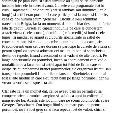
schimbau pe plan local si astfel familiile au ajuns sa fie oarecum
inrudite intre ele in aceeasi zona. Cursele erau programate atat in
cursul saptamanii ( cele scurte ) cat si sambata sau duminica ( cele
lungi ) si astfel erau porumbei care participau si la unele si la altele,
ceea ce noi numim acum “general”. Lucrurile s-au schimbat
oarecum in Belgia, iar la un moment, dat erau chiar destul de diferite
fata de trecut. Cursele au capatat notiunile pe care le cunoastem
astazi: viteza ( cele scurte ), demifond ( cele medii ) si fond ( cele
lungi ) si imediat au aparut si cluburile specializate in astfel de
concursuri, care isi cooptau membri pentru o anumita categorie.
Preponderenti erau cei care doreau sa participe la cursele de viteza si
pentru faptul ca acestea aduceau cei mai multi bani si se incheiau
destul de repede, lasand crescatorul sa-si vada si de alte treburi. Pe
langa concursurile cu porumbei, incep sa apara oameni care vad o
modalitate de a face bani si astfel apar tot felul de firme care se
ocupa fie cu prepararea hranei porumbeilor, fie organizau licitatii sau
transportau porumbeii la locurile de lansare. Bineinteles ca au mai
fost si alte moduri in care s-au facut bani pe langa porumbei, dar nu
vreau sa vorbesc despre asta aici.
Clar este ca la un momet dat, cei ce aveau bani isi permiteau sa
cumpere orice porumbel campion si sa-l duca apoi in volierele din
mansardele lor. Acesta este locul in care pe scena columbofila apare
Georges Busschaert. Om bogat fiind si cu mare pasiune pentru
porumbei, nu i-a fost greu sa-si faca repede rost de valori, chiar si