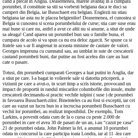
cand a plecat in Anglia. Deasemenea, marele avantaj in a cumpara
porumbei, il constituie sa stii sa vorbesti belgiana daca te duci sa
cumperi din Belgia, iar Busschaert era belgian. Englezii nu stiau
belgiana iar asta nu le placea belgienilor! Deasemenea, el cunostea si
Belgia si cunostea si scena porumbelului de curse; stia care suse erau
mai bune si care nu, astfel a avut ce altii nu si anume, a stiut de unde
sa aleaga! Cand aparea un porumbel bun sau o familie buna, el
cumpara de acolo si va spun ca nu era deloc zgarcit. Se spune ca si
fratele sau s-ar fi angrenat in aceasta misiune de cautare de valori.
Georges impreuna cu cumnatul sau, au umblat in sute de crescatorii
cautand porumbeii buni, dar putine au fost acelea din care au luat
cate o pasare.
Totusi, din porumbeii cumparati Georges a luat putini in Anglia, dar
a stiut pe care. I-a bagat in volierele sale si datorita priceperii, a
viziunii pe care a avut-o, in scurt timp a scris istorie, provocand un
impact de proportii in randul miscarilor columbofile din insule, multe
crescatorii decimandu-si practic vechile tulpini ( suse ) de porumbei
in favoarea Busschaert-zilor. Bineinteles ca au fost si exceptii, iar cei
care au vazut un lucru bun in a incrucisa porumbeii Busschaert cu
vechii lor porumbei, au realizat imposibilul. De exemplu, Tom
Larkins, a povestit odata cum de la o cursa cu peste 2.000 de
porumbei in care el avea 30 de pasari de un an, i-au “cazut pe casa”
21 de porumbei odata. John Palmer la fel, a anuntat 10 porumbei
odata in concursul la care participa toata Londra, iar al 11 -lea care