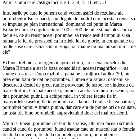
Ann” si altii care castiga locurile 1, 3, 4, 7, 11, etc…!
Intrebarile pe care le punem cand vedem astfel de rezultate ale
porumbeilor Busschaert, sunt legate de modul cum acesta a reusit sa
se impuna pe plan intrenational, dominand cel putin in Marea
Britanie cursele cuprinse intre 100 si 500 de mile si mai ales cum a
facut el, de au reusit acesti porumbei sa treaca testul timpului si sa
ramana la fel de proaspeti ca in zilele lui de glorie, in comparatie cu
multe suse care astazi sunt in voga, iar maine nu mai auzim nimic de
ele?
Ei bine, trebuie sa mergem inapoi in timp, iar scena curselor din
Marea Britanie a stat la baza consolidarii acestei magnifice – i-as
spune eu – rase. Dupa razboi si pana pe la mijlocul anilor `50, nu
prea erau bani de dat pe porumbei. Lumea era saraca; oamenii se
descurcau destul de greu, ranile provocate de razboi se vindecau cu
mari eforturi. Cu toate acestea, inimosii acelor vremuri reuseau sa-si
tina porumbei putini, in echipe mici, in voliere facute fie in
mansardele caselor, fie in gradini, ca si la noi. Totul se facea natural;
porumbei putini = hrana putina, dar care era de putine ori de calitate,
iar asta tria bine porumbeii, supravietuind doar cei mai rezistenti.
Multi isi tineau porumbeii in familii stranse, altii mai faceau schimb
cand si cand de porumbei, luand asadar cate un mascul sau o femela
fie de la un vecin, fie de la un prieten, oricum, porumbeii se