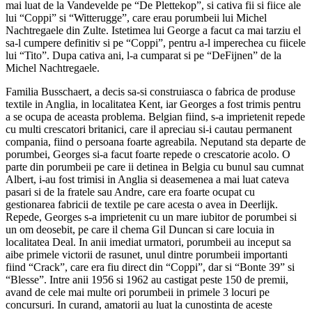
mai luat de la Vandevelde pe “De Plettekop”, si cativa fii si fiice ale
lui “Coppi” si “Witterugge”, care erau porumbeii lui Michel
Nachtregaele din Zulte. Istetimea lui George a facut ca mai tarziu el
sa-l cumpere definitiv si pe “Coppi”, pentru a-l imperechea cu fiicele
lui “Tito”. Dupa cativa ani, l-a cumparat si pe “DeFijnen” de la
Michel Nachtregaele.
Familia Busschaert, a decis sa-si construiasca o fabrica de produse
textile in Anglia, in localitatea Kent, iar Georges a fost trimis pentru
a se ocupa de aceasta problema. Belgian fiind, s-a imprietenit repede
cu multi crescatori britanici, care il apreciau si-i cautau permanent
compania, fiind o persoana foarte agreabila. Neputand sta departe de
porumbei, Georges si-a facut foarte repede o crescatorie acolo. O
parte din porumbeii pe care ii detinea in Belgia cu bunul sau cumnat
Albert, i-au fost trimisi in Anglia si deasemenea a mai luat cateva
pasari si de la fratele sau Andre, care era foarte ocupat cu
gestionarea fabricii de textile pe care acesta o avea in Deerlijk.
Repede, Georges s-a imprietenit cu un mare iubitor de porumbei si
un om deosebit, pe care il chema Gil Duncan si care locuia in
localitatea Deal. In anii imediat urmatori, porumbeii au inceput sa
aibe primele victorii de rasunet, unul dintre porumbeii importanti
fiind “Crack”, care era fiu direct din “Coppi”, dar si “Bonte 39” si
“Blesse”. Intre anii 1956 si 1962 au castigat peste 150 de premii,
avand de cele mai multe ori porumbeii in primele 3 locuri pe
concursuri. In curand, amatorii au luat la cunostinta de aceste