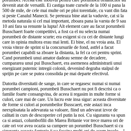
devenit atat de versatili. Ei castiga toate cursele de la 100 si pana la
500 de mile, de cele mai multe ori pe ploi torentiale, cu vant din fata
si peste Canalul Manecii. Se preteaza bine atat la vaduvie, cat si la
metoda naturala si cel mai important, zboara pana la varsta de 9 sau
10 ani fara sa renunte la lupta! Alt element care au facut porumbeii
Busschaert foarte competitivi, a fost ca el nu selecta numai
porumbeii de distante scurte; era exigent si cu cei de distante lungi
care in opinia multora erau mai lenti. Ei bine, el nu vroia asta. El
vroia viteze de sprint si la concursurile de fond, astfel a facut
porumbei capabili sa zboare la distanta, la fel ca cei pentru sprint.
Cand porumbeii unui amator dadeau semne de decadere,
cumpararea unui pui Busschaert, era asemenea administrarii unui
energizant puternic intregii colonii, devenind degraba stalpul de
sprijin pe care se putea consolida pe mai departe efectivul.
Datorita diversitatii de sange, in care se regasesc numai si numai
porumbei campioni, porumbeii Busschaert nu pot fi descrisi ca o
familie foarte consangvina, de aceea ii regasim in multe forme si
culori, care mai de care. Un lucru este insa sigur: aceasta diversitate
de forme si culori ai porumbeilor Busscaert, este astazi inca
neexploatata la adevarata sa valoare, fiind un adevarat izvor de
calitati in curs de descoperire cel putin la noi. Cu siguranta va spun
ca si astazi, columbofilii din Marea Britanie vor trece marea ori de
cate ori vor avea ocazia sa cumpere un porumbel Busschaert si cu
siguranta aceasta fantezie ii va fascina multi ani de acum incolo…!