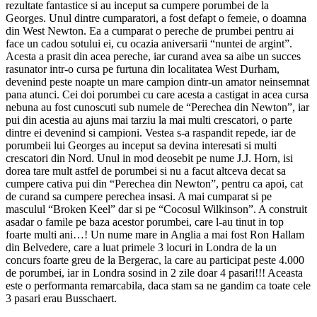
rezultate fantastice si au inceput sa cumpere porumbei de la
Georges. Unul dintre cumparatori, a fost defapt o femeie, o doamna
din West Newton. Ea a cumparat o pereche de prumbei pentru ai
face un cadou sotului ei, cu ocazia aniversarii “nuntei de argint”.
Acesta a prasit din acea pereche, iar curand avea sa aibe un succes
rasunator intr-o cursa pe furtuna din localitatea West Durham,
devenind peste noapte un mare campion dintr-un amator neinsemnat
pana atunci. Cei doi porumbei cu care acesta a castigat in acea cursa
nebuna au fost cunoscuti sub numele de “Perechea din Newton”, iar
pui din acestia au ajuns mai tarziu la mai multi crescatori, o parte
dintre ei devenind si campioni. Vestea s-a raspandit repede, iar de
porumbeii lui Georges au inceput sa devina interesati si multi
crescatori din Nord. Unul in mod deosebit pe nume J.J. Horn, isi
dorea tare mult astfel de porumbei si nu a facut altceva decat sa
cumpere cativa pui din “Perechea din Newton”, pentru ca apoi, cat
de curand sa cumpere perechea insasi. A mai cumparat si pe
masculul “Broken Keel” dar si pe “Cocosul Wilkinson”. A construit
asadar o famile pe baza acestor porumbei, care l-au tinut in top
foarte multi ani…! Un nume mare in Anglia a mai fost Ron Hallam
din Belvedere, care a luat primele 3 locuri in Londra de la un
concurs foarte greu de la Bergerac, la care au participat peste 4.000
de porumbei, iar in Londra sosind in 2 zile doar 4 pasari!!! Aceasta
este o performanta remarcabila, daca stam sa ne gandim ca toate cele
3 pasari erau Busschaert.