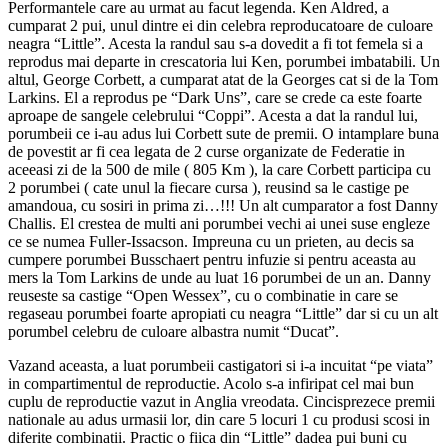
Performantele care au urmat au facut legenda. Ken Aldred, a
cumparat 2 pui, unul dintre ei din celebra reproducatoare de culoare
neagra “Little”. Acesta la randul sau s-a dovedit a fi tot femela si a
reprodus mai departe in crescatoria lui Ken, porumbei imbatabili. Un
altul, George Corbett, a cumparat atat de la Georges cat si de la Tom
Larkins. El a reprodus pe “Dark Uns”, care se crede ca este foarte
aproape de sangele celebrului “Coppi”. Acesta a dat la randul lui,
porumbeii ce i-au adus lui Corbett sute de premii. O intamplare buna
de povestit ar fi cea legata de 2 curse organizate de Federatie in
aceeasi zi de la 500 de mile ( 805 Km ), la care Corbett participa cu
2 porumbei ( cate unul la fiecare cursa ), reusind sa le castige pe
amandoua, cu sosiri in prima zi…!!! Un alt cumparator a fost Danny
Challis. El crestea de multi ani porumbei vechi ai unei suse engleze
ce se numea Fuller-Issacson. Impreuna cu un prieten, au decis sa
cumpere porumbei Busschaert pentru infuzie si pentru aceasta au
mers la Tom Larkins de unde au luat 16 porumbei de un an. Danny
reuseste sa castige “Open Wessex”, cu o combinatie in care se
regaseau porumbei foarte apropiati cu neagra “Little” dar si cu un alt
porumbel celebru de culoare albastra numit “Ducat”.
Vazand aceasta, a luat porumbeii castigatori si i-a incuitat “pe viata”
in compartimentul de reproductie. Acolo s-a infiripat cel mai bun
cuplu de reproductie vazut in Anglia vreodata. Cincisprezece premii
nationale au adus urmasii lor, din care 5 locuri 1 cu produsi scosi in
diferite combinatii. Practic o fiica din “Little” dadea pui buni cu