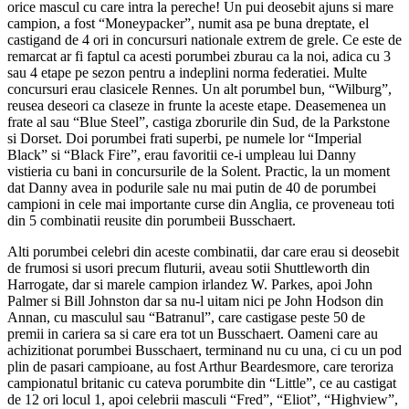
orice mascul cu care intra la pereche! Un pui deosebit ajuns si mare
campion, a fost “Moneypacker”, numit asa pe buna dreptate, el
castigand de 4 ori in concursuri nationale extrem de grele. Ce este de
remarcat ar fi faptul ca acesti porumbei zburau ca la noi, adica cu 3
sau 4 etape pe sezon pentru a indeplini norma federatiei. Multe
concursuri erau clasicele Rennes. Un alt porumbel bun, “Wilburg”,
reusea deseori ca claseze in frunte la aceste etape. Deasemenea un
frate al sau “Blue Steel”, castiga zborurile din Sud, de la Parkstone
si Dorset. Doi porumbei frati superbi, pe numele lor “Imperial
Black” si “Black Fire”, erau favoritii ce-i umpleau lui Danny
vistieria cu bani in concursurile de la Solent. Practic, la un moment
dat Danny avea in podurile sale nu mai putin de 40 de porumbei
campioni in cele mai importante curse din Anglia, ce proveneau toti
din 5 combinatii reusite din porumbeii Busschaert.
Alti porumbei celebri din aceste combinatii, dar care erau si deosebit
de frumosi si usori precum fluturii, aveau sotii Shuttleworth din
Harrogate, dar si marele campion irlandez W. Parkes, apoi John
Palmer si Bill Johnston dar sa nu-l uitam nici pe John Hodson din
Annan, cu masculul sau “Batranul”, care castigase peste 50 de
premii in cariera sa si care era tot un Busschaert. Oameni care au
achizitionat porumbei Busschaert, terminand nu cu una, ci cu un pod
plin de pasari campioane, au fost Arthur Beardesmore, care teroriza
campionatul britanic cu cateva porumbite din “Little”, ce au castigat
de 12 ori locul 1, apoi celebrii masculi “Fred”, “Eliot”, “Highview”,