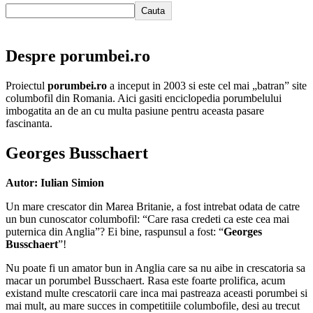
Cauta
Despre porumbei.ro
Proiectul
porumbei.ro
a inceput in 2003 si este cel mai „batran” site
columbofil din Romania. Aici gasiti enciclopedia porumbelului
imbogatita an de an cu multa pasiune pentru aceasta pasare
fascinanta.
Georges Busschaert
Autor: Iulian Simion
Un mare crescator din Marea Britanie, a fost intrebat odata de catre
un bun cunoscator columbofil: “Care rasa credeti ca este cea mai
puternica din Anglia”? Ei bine, raspunsul a fost: “
Georges
Busschaert
”!
Nu poate fi un amator bun in Anglia care sa nu aibe in crescatoria sa
macar un porumbel Busschaert. Rasa este foarte prolifica, acum
existand multe crescatorii care inca mai pastreaza aceasti porumbei si
mai mult, au mare succes in competitiile columbofile, desi au trecut