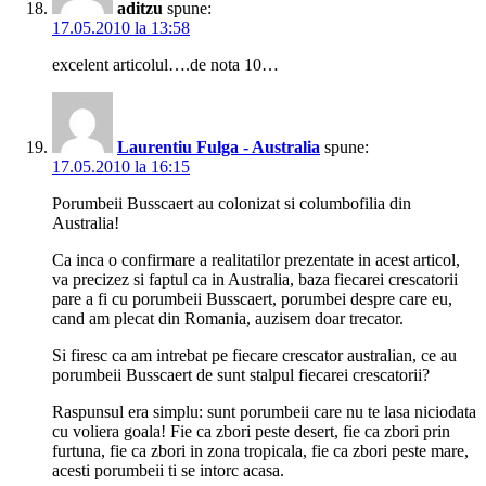
aditzu
spune:
17.05.2010 la 13:58
excelent articolul….de nota 10…
Laurentiu Fulga - Australia
spune:
17.05.2010 la 16:15
Porumbeii Busscaert au colonizat si columbofilia din
Australia!
Ca inca o confirmare a realitatilor prezentate in acest articol,
va precizez si faptul ca in Australia, baza fiecarei crescatorii
pare a fi cu porumbeii Busscaert, porumbei despre care eu,
cand am plecat din Romania, auzisem doar trecator.
Si firesc ca am intrebat pe fiecare crescator australian, ce au
porumbeii Busscaert de sunt stalpul fiecarei crescatorii?
Raspunsul era simplu: sunt porumbeii care nu te lasa niciodata
cu voliera goala! Fie ca zbori peste desert, fie ca zbori prin
furtuna, fie ca zbori in zona tropicala, fie ca zbori peste mare,
acesti porumbeii ti se intorc acasa.