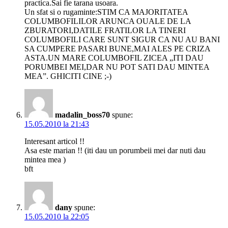
practica.Sai fie tarana usoara.
Un sfat si o rugaminte:STIM CA MAJORITATEA
COLUMBOFILILOR ARUNCA OUALE DE LA
ZBURATORI,DATILE FRATILOR LA TINERI
COLUMBOFILI CARE SUNT SIGUR CA NU AU BANI
SA CUMPERE PASARI BUNE,MAI ALES PE CRIZA
ASTA.UN MARE COLUMBOFIL ZICEA „ITI DAU
PORUMBEI MEI,DAR NU POT SATI DAU MINTEA
MEA”. GHICITI CINE ;-)
madalin_boss70
spune:
15.05.2010 la 21:43
Interesant articol !!
Asa este marian !! (iti dau un porumbeii mei dar nuti dau
mintea mea )
bft
dany
spune:
15.05.2010 la 22:05