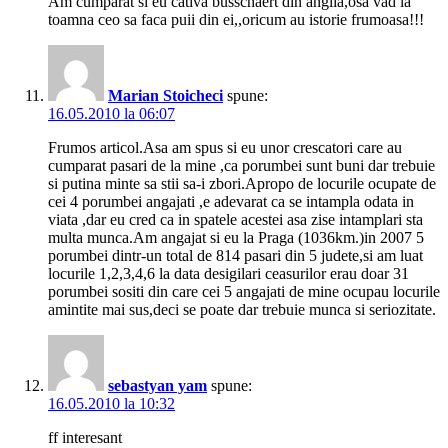
Am cumparat si eu cativa busschaert din anglia,osa vad la
toamna ceo sa faca puii din ei,,oricum au istorie frumoasa!!!
Marian Stoicheci
spune:
16.05.2010 la 06:07
Frumos articol.Asa am spus si eu unor crescatori care au
cumparat pasari de la mine ,ca porumbei sunt buni dar trebuie
si putina minte sa stii sa-i zbori.Apropo de locurile ocupate de
cei 4 porumbei angajati ,e adevarat ca se intampla odata in
viata ,dar eu cred ca in spatele acestei asa zise intamplari sta
multa munca.Am angajat si eu la Praga (1036km.)in 2007 5
porumbei dintr-un total de 814 pasari din 5 judete,si am luat
locurile 1,2,3,4,6 la data desigilari ceasurilor erau doar 31
porumbei sositi din care cei 5 angajati de mine ocupau locurile
amintite mai sus,deci se poate dar trebuie munca si seriozitate.
sebastyan yam
spune:
16.05.2010 la 10:32
ff interesant