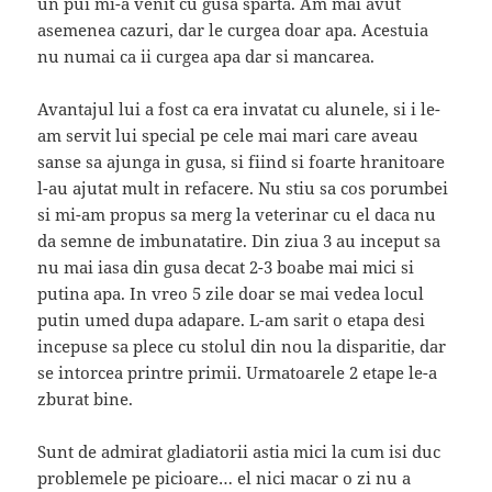
un pui mi-a venit cu gusa sparta. Am mai avut
asemenea cazuri, dar le curgea doar apa. Acestuia
nu numai ca ii curgea apa dar si mancarea.
Avantajul lui a fost ca era invatat cu alunele, si i le-
am servit lui special pe cele mai mari care aveau
sanse sa ajunga in gusa, si fiind si foarte hranitoare
l-au ajutat mult in refacere. Nu stiu sa cos porumbei
si mi-am propus sa merg la veterinar cu el daca nu
da semne de imbunatatire. Din ziua 3 au inceput sa
nu mai iasa din gusa decat 2-3 boabe mai mici si
putina apa. In vreo 5 zile doar se mai vedea locul
putin umed dupa adapare. L-am sarit o etapa desi
incepuse sa plece cu stolul din nou la disparitie, dar
se intorcea printre primii. Urmatoarele 2 etape le-a
zburat bine.
Sunt de admirat gladiatorii astia mici la cum isi duc
problemele pe picioare… el nici macar o zi nu a