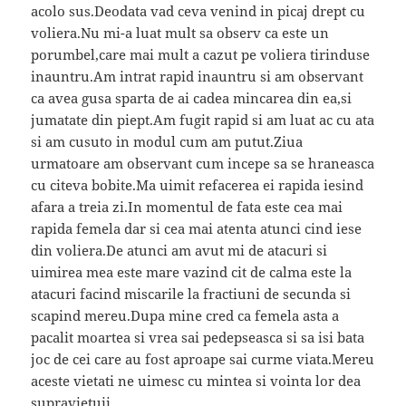
acolo sus.Deodata vad ceva venind in picaj drept cu
voliera.Nu mi-a luat mult sa observ ca este un
porumbel,care mai mult a cazut pe voliera tirinduse
inauntru.Am intrat rapid inauntru si am observant
ca avea gusa sparta de ai cadea mincarea din ea,si
jumatate din piept.Am fugit rapid si am luat ac cu ata
si am cusuto in modul cum am putut.Ziua
urmatoare am observant cum incepe sa se hraneasca
cu citeva bobite.Ma uimit refacerea ei rapida iesind
afara a treia zi.In momentul de fata este cea mai
rapida femela dar si cea mai atenta atunci cind iese
din voliera.De atunci am avut mi de atacuri si
uimirea mea este mare vazind cit de calma este la
atacuri facind miscarile la fractiuni de secunda si
scapind mereu.Dupa mine cred ca femela asta a
pacalit moartea si vrea sai pedepseasca si sa isi bata
joc de cei care au fost aproape sai curme viata.Mereu
aceste vietati ne uimesc cu mintea si vointa lor dea
supravietuii.