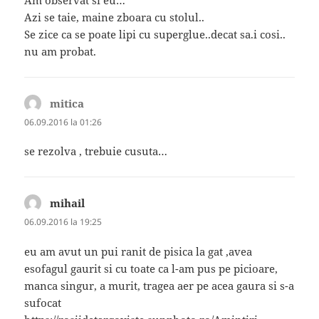
Am observat si eu…
Azi se taie, maine zboara cu stolul..
Se zice ca se poate lipi cu superglue..decat sa.i cosi..
nu am probat.
mitica
spune:
06.09.2016 la 01:26
se rezolva , trebuie cusuta…
mihail
spune:
06.09.2016 la 19:25
eu am avut un pui ranit de pisica la gat ,avea
esofagul gaurit si cu toate ca l-am pus pe picioare,
manca singur, a murit, tragea aer pe acea gaura si s-a
sufocat