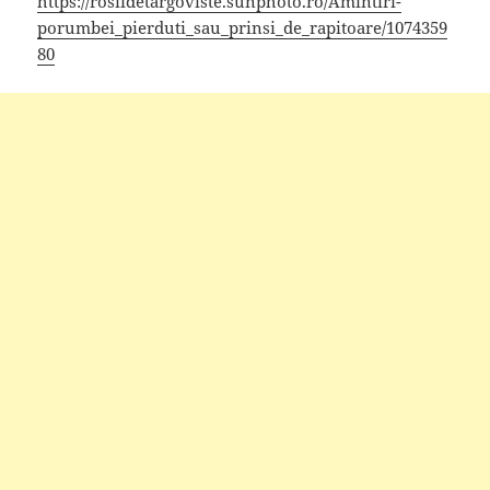
https://rosiidetargoviste.sunphoto.ro/Amintiri-
porumbei_pierduti_sau_prinsi_de_rapitoare/1074359
80