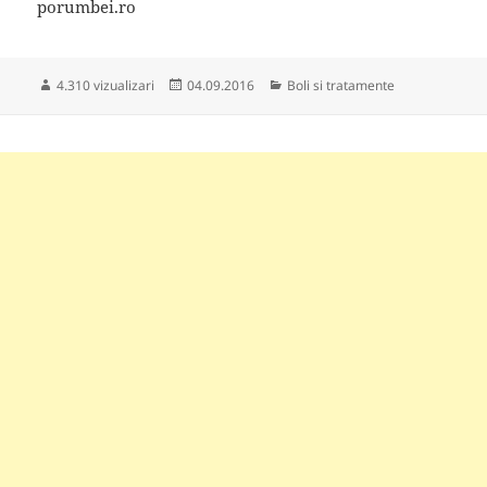
porumbei.ro
Publicat
Categorii
4.310 vizualizari
04.09.2016
Boli si tratamente
pe