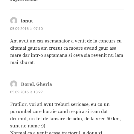
ionut
spune:
05.09.2016 la 07:10
Am avut un caz asemanator a venit de la concurs cu
ditamai gaura am crezut ca moare avand gaur asa
mare dar intr-o saptamana si ceva sia revenit nu lam
mai zburat.
Dorel, Gherla
spune:
05.09.2016 la 13:27
Fratilor, voi ati avut treburi serioase, eu cu un
porumbel care haraie cand respira si i-am dat
drumul, un fel de lansare de adio, de la vreo 50 km,
sunt no name :))
Normal ca a venit acasa tractorul, a doua zi