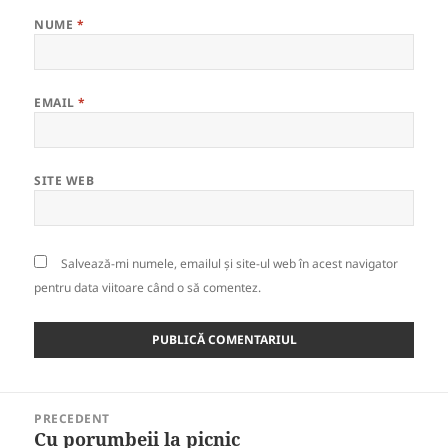
NUME
*
EMAIL
*
SITE WEB
Salvează-mi numele, emailul și site-ul web în acest navigator
pentru data viitoare când o să comentez.
Navigare
PRECEDENT
în
Cu porumbeii la picnic
Articolul