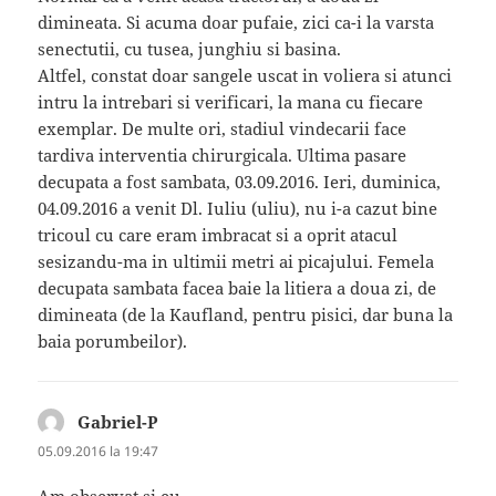
dimineata. Si acuma doar pufaie, zici ca-i la varsta
senectutii, cu tusea, junghiu si basina.
Altfel, constat doar sangele uscat in voliera si atunci
intru la intrebari si verificari, la mana cu fiecare
exemplar. De multe ori, stadiul vindecarii face
tardiva interventia chirurgicala. Ultima pasare
decupata a fost sambata, 03.09.2016. Ieri, duminica,
04.09.2016 a venit Dl. Iuliu (uliu), nu i-a cazut bine
tricoul cu care eram imbracat si a oprit atacul
sesizandu-ma in ultimii metri ai picajului. Femela
decupata sambata facea baie la litiera a doua zi, de
dimineata (de la Kaufland, pentru pisici, dar buna la
baia porumbeilor).
Gabriel-P
spune:
05.09.2016 la 19:47