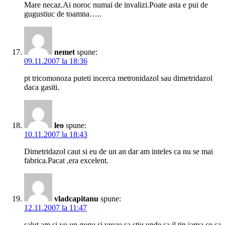
Mare necaz.Ai noroc numai de invalizi.Poate asta e pui de
gugustiuc de toamna…..
nemet
spune:
09.11.2007 la 18:36
pt tricomonoza puteti incerca metronidazol sau dimetridazol
daca gasiti.
leo
spune:
10.11.2007 la 18:43
Dimetridazol caut si eu de un an dar am inteles ca nu se mai
fabrica.Pacat ,era excelent.
vladcapitanu
spune:
12.11.2007 la 11:47
salut am si yo un gugu si vreau sa stiu unde sa il tin iarna ce sa