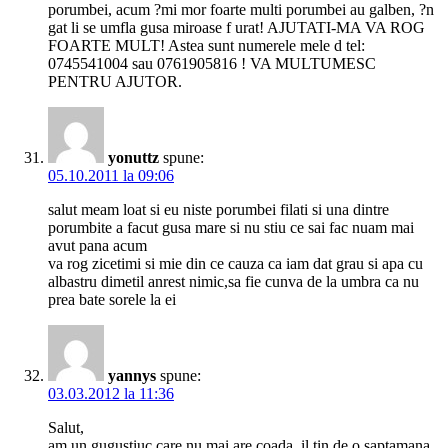
porumbei, acum ?mi mor foarte multi porumbei au galben, ?n
gat li se umfla gusa miroase f urat! AJUTATI-MA VA ROG
FOARTE MULT! Astea sunt numerele mele d tel:
0745541004 sau 0761905816 ! VA MULTUMESC
PENTRU AJUTOR.
yonuttz
spune:
05.10.2011 la 09:06
salut meam loat si eu niste porumbei filati si una dintre
porumbite a facut gusa mare si nu stiu ce sai fac nuam mai
avut pana acum
va rog zicetimi si mie din ce cauza ca iam dat grau si apa cu
albastru dimetil anrest nimic,sa fie cunva de la umbra ca nu
prea bate sorele la ei
yannys
spune:
03.03.2012 la 11:36
Salut,
am un gugustiuc care nu mai are coada, il tin de o saptamana