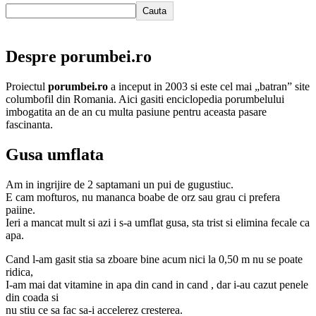
Cauta
Despre porumbei.ro
Proiectul
porumbei.ro
a inceput in 2003 si este cel mai „batran” site
columbofil din Romania. Aici gasiti enciclopedia porumbelului
imbogatita an de an cu multa pasiune pentru aceasta pasare
fascinanta.
Gusa umflata
Am in ingrijire de 2 saptamani un pui de gugustiuc.
E cam mofturos, nu mananca boabe de orz sau grau ci prefera
paiine.
Ieri a mancat mult si azi i s-a umflat gusa, sta trist si elimina fecale ca
apa.
Cand l-am gasit stia sa zboare bine acum nici la 0,50 m nu se poate
ridica,
I-am mai dat vitamine in apa din cand in cand , dar i-au cazut penele
din coada si
nu stiu ce sa fac sa-i accelerez cresterea.