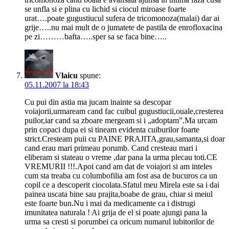
se unfla si e plina cu lichid si ciocul miroase foarte
urat….poate gugustiucul sufera de tricomonoza(malai) dar ai
grije…..nu mai mult de o jumatete de pastila de enrofloxacina
pe zi………bafta…..sper sa se faca bine…..
Vlaicu
spune:
05.11.2007 la 18:43
Cu pui din astia ma jucam inainte sa descopar
voiajorii,urmaream cand fac cuibul gugustiucii,ouale,cresterea
puilor,iar cand sa zboare mergeam si i „adoptam”.Ma urcam
prin copaci dupa ei si tineam evidenta cuiburilor foarte
strict.Cresteam puii cu PAINE PRAJITA,grau,samanta,si doar
cand erau mari primeau porumb. Cand cresteau mari i
eliberam si stateau o vreme ,dar pana la urma plecau toti.CE
VREMURII !!!.Apoi cand am dat de voiajori si am inteles
cum sta treaba cu columbofilia am fost asa de bucuros ca un
copil ce a descoperit ciocolata.Sfatul meu Mirela este sa i dai
painea uscata bine sau prajita,boabe de grau, chiar si meiul
este foarte bun.Nu i mai da medicamente ca i distrugi
imunitatea naturala ! Ai grija de el si poate ajungi pana la
urma sa cresti si porumbei ca oricum numarul iubitorilor de