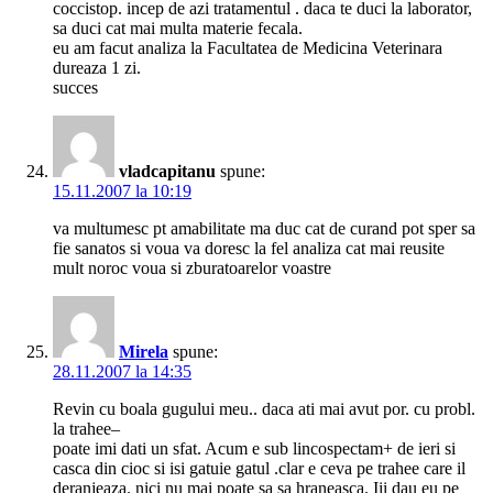
coccistop. incep de azi tratamentul . daca te duci la laborator,
sa duci cat mai multa materie fecala.
eu am facut analiza la Facultatea de Medicina Veterinara
dureaza 1 zi.
succes
vladcapitanu
spune:
15.11.2007 la 10:19
va multumesc pt amabilitate ma duc cat de curand pot sper sa
fie sanatos si voua va doresc la fel analiza cat mai reusite
mult noroc voua si zburatoarelor voastre
Mirela
spune:
28.11.2007 la 14:35
Revin cu boala gugului meu.. daca ati mai avut por. cu probl.
la trahee–
poate imi dati un sfat. Acum e sub lincospectam+ de ieri si
casca din cioc si isi gatuie gatul .clar e ceva pe trahee care il
deranjeaza. nici nu mai poate sa sa hraneasca. Iii dau eu pe