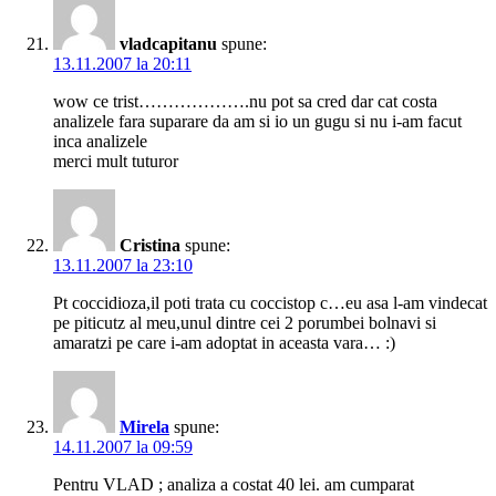
vladcapitanu
spune:
13.11.2007 la 20:11
wow ce trist……………….nu pot sa cred dar cat costa
analizele fara suparare da am si io un gugu si nu i-am facut
inca analizele
merci mult tuturor
Cristina
spune:
13.11.2007 la 23:10
Pt coccidioza,il poti trata cu coccistop c…eu asa l-am vindecat
pe piticutz al meu,unul dintre cei 2 porumbei bolnavi si
amaratzi pe care i-am adoptat in aceasta vara… :)
Mirela
spune:
14.11.2007 la 09:59
Pentru VLAD ; analiza a costat 40 lei. am cumparat