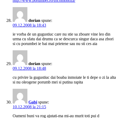
http://www.porumbei.ro/tricomonoza/
dorian
spune:
09.12.2008 la 18:43
ie vorba de un gugustiuc care nu stie sa zboare vine leo din
urma cu sfatu dai drumu ca se descurca singur daca asa zbori
si cu porumbei ie bai mai prietene sau nu sti ces aia
dorian
spune:
09.12.2008 la 18:48
cu privire la gugustiuc dai boaba inmoiate le ti depe o zi la alta
si nu oleogene porumb mei si putina rapita
Gabi
spune:
10.12.2008 la 21:15
Oameni buni va rog ajutati-ma mi-au murit toti pui d