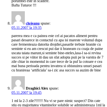
porumbei este in scadere.
Bafta Tuturor !!!
clujeanu
spune:
05.11.2007 la 19:35
parerea mea e ca painea este cel ai pacatos aliment pentru
pasari deoarece in contactul cu apa isi mareste volumul dupa
care fermenteaza datorita drojdiei,pasarile trebuie hranite cu
seminte si eu am crescut pui dar ii hraneam cu coaja de paine
uscata taiata marunt,si seminte bine-nteles,lasa-l sa-si revina
succes si pe viitor iti dau un sfat adopta puii pe la varstra de 7
zile chiar in momentul in care trece de la puf la cotoare e cea
mai buna perioada pentru invatrea si obisnuirea unuei pasari
cu hranireaa ‘artificiala’ sa-i zic asa succes sa auzim de bine
Draghici Alex
spune:
05.11.2007 la 19:45
1 ml la 2-3 zile?!!!!!! Nu vi se pare nimic suspect? Din cate
stiu eu majoritatea vitaminelor solubile se administreaza 1ml la