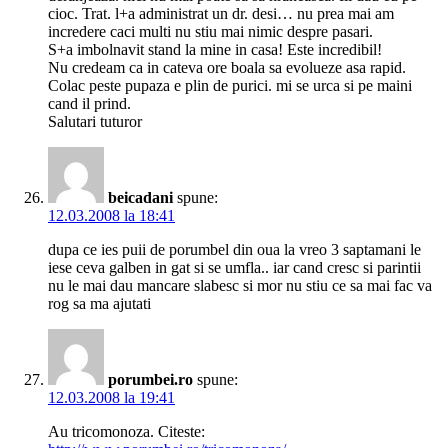
cioc. Trat. l+a administrat un dr. desi… nu prea mai am
incredere caci multi nu stiu mai nimic despre pasari.
S+a imbolnavit stand la mine in casa! Este incredibil!
Nu credeam ca in cateva ore boala sa evolueze asa rapid.
Colac peste pupaza e plin de purici. mi se urca si pe maini
cand il prind.
Salutari tuturor
beicadani
spune:
12.03.2008 la 18:41
dupa ce ies puii de porumbel din oua la vreo 3 saptamani le
iese ceva galben in gat si se umfla.. iar cand cresc si parintii
nu le mai dau mancare slabesc si mor nu stiu ce sa mai fac va
rog sa ma ajutati
porumbei.ro
spune:
12.03.2008 la 19:41
Au tricomonoza. Citeste: