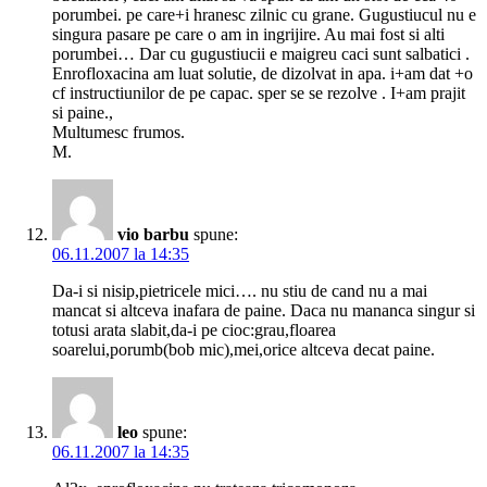
porumbei. pe care+i hranesc zilnic cu grane. Gugustiucul nu e
singura pasare pe care o am in ingrijire. Au mai fost si alti
porumbei… Dar cu gugustiucii e maigreu caci sunt salbatici .
Enrofloxacina am luat solutie, de dizolvat in apa. i+am dat +o
cf instructiunilor de pe capac. sper se se rezolve . I+am prajit
si paine.,
Multumesc frumos.
M.
vio barbu
spune:
06.11.2007 la 14:35
Da-i si nisip,pietricele mici…. nu stiu de cand nu a mai
mancat si altceva inafara de paine. Daca nu mananca singur si
totusi arata slabit,da-i pe cioc:grau,floarea
soarelui,porumb(bob mic),mei,orice altceva decat paine.
leo
spune:
06.11.2007 la 14:35