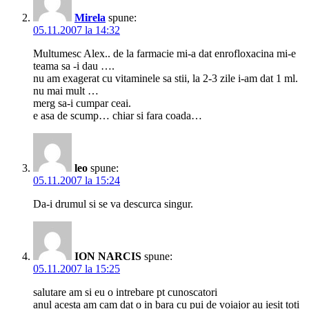
Mirela
spune:
05.11.2007 la 14:32
Multumesc Alex.. de la farmacie mi-a dat enrofloxacina mi-e
teama sa -i dau ….
nu am exagerat cu vitaminele sa stii, la 2-3 zile i-am dat 1 ml.
nu mai mult …
merg sa-i cumpar ceai.
e asa de scump… chiar si fara coada…
leo
spune:
05.11.2007 la 15:24
Da-i drumul si se va descurca singur.
ION NARCIS
spune:
05.11.2007 la 15:25
salutare am si eu o intrebare pt cunoscatori
anul acesta am cam dat o in bara cu pui de voiajor au iesit toti