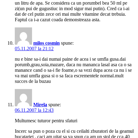
un litru de apa. Se considera ca un porumbel bea 50 ml pe
zi(un pui de gugustiuc in mod sigur mai putin). Cred ca i-ai
dat de cel putin zece ori mai multe vitamine decat trebuia.
Faptul ca i-a cazut coada demonstreaza asta.
milos cosmin
spune:
05.11.2007 la 21:12
nu e bine sa-i dai numai paine de acea i se umfla gusa.dai
porumb,grau,soia,mazare, daca nu mananca lasal asa ca o sa
manance cand o sa-i fie foame,o sa vezi dupa acea ca nu i se
va mai umfla gusa si o sa faca escrementele normal.mult
succes de la buzau
Mirela
spune:
06.11.2007 la 12:43
Multumesc tuturor pentru sfaturi
Incerc sa pun o poza cu el si cu ceilalti zburatori de la geamul
bucatariei , caci am uitat sa va spun ca am un stol de cca 40