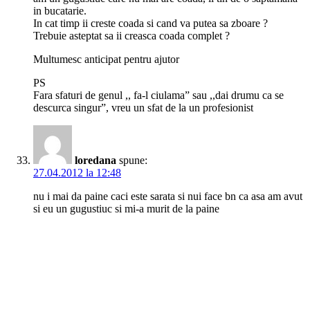
in bucatarie.
In cat timp ii creste coada si cand va putea sa zboare ?
Trebuie asteptat sa ii creasca coada complet ?
Multumesc anticipat pentru ajutor
PS
Fara sfaturi de genul ,, fa-l ciulama” sau ,,dai drumu ca se
descurca singur”, vreu un sfat de la un profesionist
loredana
spune:
27.04.2012 la 12:48
nu i mai da paine caci este sarata si nui face bn ca asa am avut
si eu un gugustiuc si mi-a murit de la paine