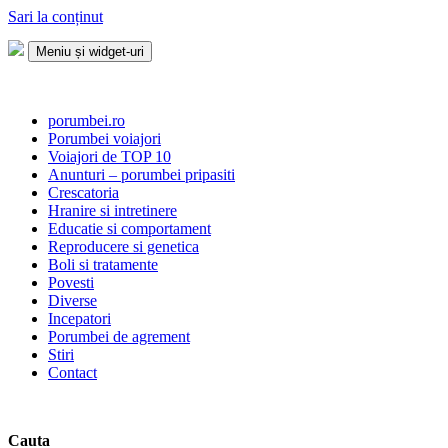
Sari la conținut
Meniu și widget-uri
Porumbei.ro
Enciclopedia porumbelului
porumbei.ro
Porumbei voiajori
Voiajori de TOP 10
Anunturi – porumbei pripasiti
Crescatoria
Hranire si intretinere
Educatie si comportament
Reproducere si genetica
Boli si tratamente
Povesti
Diverse
Incepatori
Porumbei de agrement
Stiri
Contact
Cauta