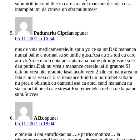
subnutriti in conditiile in care au avut mancare destula ce sa
intamplat imi da cineva un sfat multumesc
Padurariu Ciprian
spune:
05.11.2007 la 16:54
nus de vina medicamentele.Iti spun yo ce sa int.Dak mananca
numai paine e normal sa se umfle gusa.Asa au zis toti cu care
am vb.Yo le dau o data pe saptamana paine ptr ingrasare si le
dau putina.Dak nu vrea s manance cereale iai si graunte.SI
dak nu vrea nici graunte lasal acolo vreo 2 zile cu mancarea in
fata si ai sa vezi ca o sa manance.Fiind un porumbel salbatic
nu prea e obisnuit cu oamenii asa ca atnci cand mananca nu
sta cu ochii pe el ca e stresat.Excrementele cred ca de la paine
sunt.Succes
Al3x
spune:
05.11.2007 la 18:04
e bine sa ii dai enrofloxacina….e pt tricomonoza….la
tricomonoza cand boala e avansata ajunsa in ultima faza cusa