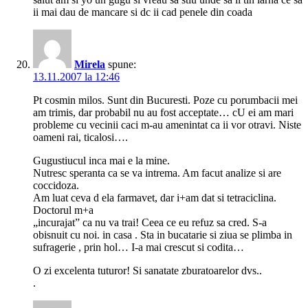
ii mai dau de mancare si dc ii cad penele din coada
Mirela
spune:
13.11.2007 la 12:46
Pt cosmin milos. Sunt din Bucuresti. Poze cu porumbacii mei
am trimis, dar probabil nu au fost acceptate… cU ei am mari
probleme cu vecinii caci m-au amenintat ca ii vor otravi. Niste
oameni rai, ticalosi….
Gugustiucul inca mai e la mine.
Nutresc speranta ca se va intrema. Am facut analize si are
coccidoza.
Am luat ceva d ela farmavet, dar i+am dat si tetraciclina.
Doctorul m+a
„incurajat” ca nu va trai! Ceea ce eu refuz sa cred. S-a
obisnuit cu noi. in casa . Sta in bucatarie si ziua se plimba in
sufragerie , prin hol… I-a mai crescut si codita…
O zi excelenta tuturor! Si sanatate zburatoarelor dvs..
.