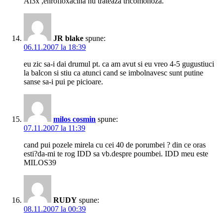
Al3x ,enrofloxacina nu trateaza tricomonoza.
JR blake
spune:
06.11.2007 la 18:39
eu zic sa-i dai drumul pt. ca am avut si eu vreo 4-5 gugustiuci
la balcon si stiu ca atunci cand se imbolnavesc sunt putine
sanse sa-i pui pe picioare.
milos cosmin
spune:
07.11.2007 la 11:39
cand pui pozele mirela cu cei 40 de porumbei ? din ce oras
esti?da-mi te rog IDD sa vb.despre poumbei. IDD meu este
MILOS39
RUDY
spune:
08.11.2007 la 00:39