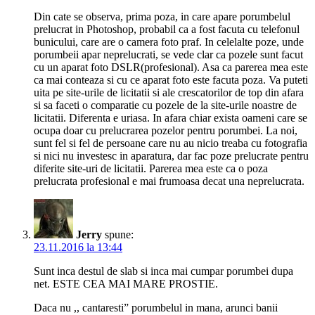
Din cate se observa, prima poza, in care apare porumbelul
prelucrat in Photoshop, probabil ca a fost facuta cu telefonul
bunicului, care are o camera foto praf. In celelalte poze, unde
porumbeii apar neprelucrati, se vede clar ca pozele sunt facut
cu un aparat foto DSLR(profesional). Asa ca parerea mea este
ca mai conteaza si cu ce aparat foto este facuta poza. Va puteti
uita pe site-urile de licitatii si ale crescatorilor de top din afara
si sa faceti o comparatie cu pozele de la site-urile noastre de
licitatii. Diferenta e uriasa. In afara chiar exista oameni care se
ocupa doar cu prelucrarea pozelor pentru porumbei. La noi,
sunt fel si fel de persoane care nu au nicio treaba cu fotografia
si nici nu investesc in aparatura, dar fac poze prelucrate pentru
diferite site-uri de licitatii. Parerea mea este ca o poza
prelucrata profesional e mai frumoasa decat una neprelucrata.
Jerry
spune:
23.11.2016 la 13:44
Sunt inca destul de slab si inca mai cumpar porumbei dupa
net. ESTE CEA MAI MARE PROSTIE.
Daca nu ,, cantaresti” porumbelul in mana, arunci banii