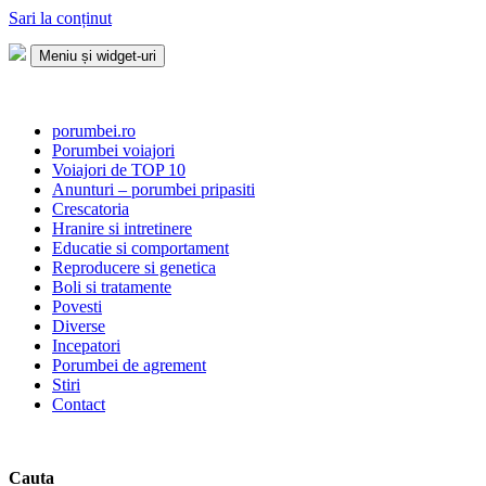
Sari la conținut
Meniu și widget-uri
Porumbei.ro
Enciclopedia porumbelului
porumbei.ro
Porumbei voiajori
Voiajori de TOP 10
Anunturi – porumbei pripasiti
Crescatoria
Hranire si intretinere
Educatie si comportament
Reproducere si genetica
Boli si tratamente
Povesti
Diverse
Incepatori
Porumbei de agrement
Stiri
Contact
Cauta