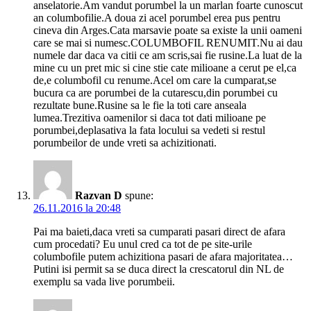
anselatorie.Am vandut porumbel la un marlan foarte cunoscut
an columbofilie.A doua zi acel porumbel erea pus pentru
cineva din Arges.Cata marsavie poate sa existe la unii oameni
care se mai si numesc.COLUMBOFIL RENUMIT.Nu ai dau
numele dar daca va citii ce am scris,sai fie rusine.La luat de la
mine cu un pret mic si cine stie cate milioane a cerut pe el,ca
de,e columbofil cu renume.Acel om care la cumparat,se
bucura ca are porumbei de la cutarescu,din porumbei cu
rezultate bune.Rusine sa le fie la toti care anseala
lumea.Trezitiva oamenilor si daca tot dati milioane pe
porumbei,deplasativa la fata locului sa vedeti si restul
porumbeilor de unde vreti sa achizitionati.
Razvan D
spune:
26.11.2016 la 20:48
Pai ma baieti,daca vreti sa cumparati pasari direct de afara
cum procedati? Eu unul cred ca tot de pe site-urile
columbofile putem achizitiona pasari de afara majoritatea…
Putini isi permit sa se duca direct la crescatorul din NL de
exemplu sa vada live porumbeii.