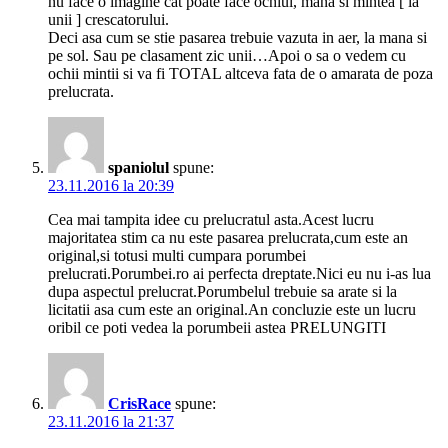
nu face o imagine cat poate face ochiul, mana si mintea [ la
unii ] crescatorului.
Deci asa cum se stie pasarea trebuie vazuta in aer, la mana si
pe sol. Sau pe clasament zic unii…Apoi o sa o vedem cu
ochii mintii si va fi TOTAL altceva fata de o amarata de poza
prelucrata.
spaniolul
spune:
23.11.2016 la 20:39
Cea mai tampita idee cu prelucratul asta.Acest lucru
majoritatea stim ca nu este pasarea prelucrata,cum este an
original,si totusi multi cumpara porumbei
prelucrati.Porumbei.ro ai perfecta dreptate.Nici eu nu i-as lua
dupa aspectul prelucrat.Porumbelul trebuie sa arate si la
licitatii asa cum este an original.An concluzie este un lucru
oribil ce poti vedea la porumbeii astea PRELUNGITI
CrisRace
spune:
23.11.2016 la 21:37