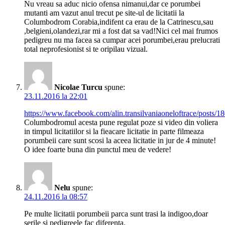
Nu vreau sa aduc nicio ofensa nimanui,dar ce porumbei
mutanti am vazut anul trecut pe site-ul de licitatii la
Columbodrom Corabia,indifent ca erau de la Catrinescu,sau
,belgieni,olandezi,rar mi a fost dat sa vad!Nici cel mai frumos
pedigreu nu ma facea sa cumpar acei porumbei,erau prelucrati
total neprofesionist si te oripilau vizual.
Nicolae Turcu
spune:
23.11.2016 la 22:01
https://www.facebook.com/alin.transilvaniaoneloftrace/posts
Columbodromul acesta pune regulat poze si video din voliera
in timpul licitatiilor si la fieacare licitatie in parte filmeaza
porumbeii care sunt scosi la aceea licitatie in jur de 4 minute!
O idee foarte buna din punctul meu de vedere!
Nelu
spune:
24.11.2016 la 08:57
Pe multe licitatii porumbeii parca sunt trasi la indigoo,doar
serile si pedigreele fac diferenta.