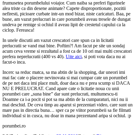
frumusetea porumbelului voiajor. Cum naiba sa preferi figurinele
alea triste ca din desene animate? Capete disproportionate, pozitii
nefiresti, picioare curbate intr-un mod bizar, niste caricaturi. Baa, pe
bune, am vazut prelucrari in care porumbeii aveau tresele de dungat
undeva pe remige si ochiul il aveau lipit de crestetul capului ca la
ciclop. Fereasca!
In unele discutii am vazut crescatori care spun ca in licitatii
prelucratii se vand mai bine. Poftim?! Am facut pe site un sondaj
acum ceva vreme si rezultatul a fost ca de 10 ori mai multi crescatori
prefera neprelucratii (400 vs 40).
Uite aici
, si poti vota daca nu ai
facut-o inca.
Incerc sa reduc matca, sa ma abtin de la shopping, dar uneori imi
mai fac cate o placere nevinovata si mai cumpar cate un porumbel
de pe net daca imi place mult, doar daca nu e prea scump si DACA
NU E PRELUCRAT. Cand apare cate o licitatie noua cu unii
porumbei care „suna bine” dar sunt prelucrati, multumescu-ti
Doamne ca i-a pocit si pot sa ma abtin de la cumparaturi, nici nu ii
mai deschid. De ceva timp au aparut si prezentari video, care sunt un
mare pas in directia buna… sper ca pe viitor porumbeii sa fie filmati
individual si in cusca, nu doar in mana prezentand aripa si ochiul. :p
porumbei.ro