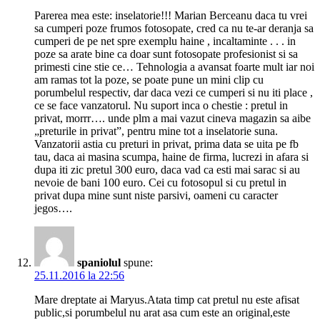
Parerea mea este: inselatorie!!! Marian Berceanu daca tu vrei
sa cumperi poze frumos fotosopate, cred ca nu te-ar deranja sa
cumperi de pe net spre exemplu haine , incaltaminte . . . in
poze sa arate bine ca doar sunt fotosopate profesionist si sa
primesti cine stie ce… Tehnologia a avansat foarte mult iar noi
am ramas tot la poze, se poate pune un mini clip cu
porumbelul respectiv, dar daca vezi ce cumperi si nu iti place ,
ce se face vanzatorul. Nu suport inca o chestie : pretul in
privat, morrr…. unde plm a mai vazut cineva magazin sa aibe
„preturile in privat”, pentru mine tot a inselatorie suna.
Vanzatorii astia cu preturi in privat, prima data se uita pe fb
tau, daca ai masina scumpa, haine de firma, lucrezi in afara si
dupa iti zic pretul 300 euro, daca vad ca esti mai sarac si au
nevoie de bani 100 euro. Cei cu fotosopul si cu pretul in
privat dupa mine sunt niste parsivi, oameni cu caracter
jegos….
spaniolul
spune:
25.11.2016 la 22:56
Mare dreptate ai Maryus.Atata timp cat pretul nu este afisat
public,si porumbelul nu arat asa cum este an original,este