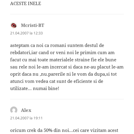
ACESTE INELE
Mcristi-BT
spune:
21.04.2007 la 12:33
asteptam ca noi ca romani suntem destul de
rebdatori,iar cand or veni noi le primim cum am
facut cu mai toate materialele straine fie ele bune
sau rele noi le-am incercat si daca ne-au placut le-am
oprit daca nu ,nu.parerile ni le vom da dupa,si tot
atunci vom vedea cat sunt de eficiente si de
utilizate… numai bine!
Alex
spune:
21.04.2007 la 19:11
oricum crek da 50% din noi…cei care vizitam acest