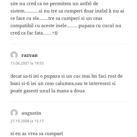
site nu cred ca ne permitem un astfel de
sistem………..si nu tre sa cumperi doar inelel k nu ai
ce face cu ele…….tre sa cumperi si un ceas
compatibil cu aceste inele………pupaza cu cucul nu
cred ca fac fata…….=))
razvan
spune:
15.06.2007 la 19:55
decat sa-ti iei o pupaza si un cuc mai bn faci rost de
bani si-ti iei un ceas calumea,sau te interesezi si
poate gasesti unul la mana a doua
augustin
spune:
27.10.2008 la 15:17
si eu as vrea sa cumpar(