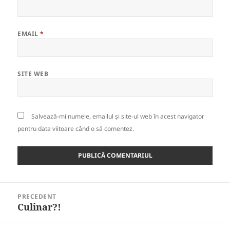
EMAIL
*
SITE WEB
Salvează-mi numele, emailul și site-ul web în acest navigator
pentru data viitoare când o să comentez.
Navigare
PRECEDENT
în
Culinar?!
Articolul
articole
anterior: