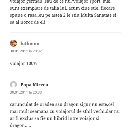
voiajor german..sau de ce nu?voiajor sport..mai
sunt exemplare de talia lui..acum cine stie..fiecare
spune o rasa..eu pe astea 2 le stiu.Multa Sanatate si
sa ai noroc de el!
luthienn
spune:
30.01.2011 la 20:32
voiajor 100%
Popa Mircea
spune:
30.01.2011 la 20:33
carunculat de oradea sau dragon sigur nu este,cel
mai mult seamana cu voiajorul de sthil vechi,dar nu
ar fi exclus sa fie un hibrid intre voiajor si
dragon…..