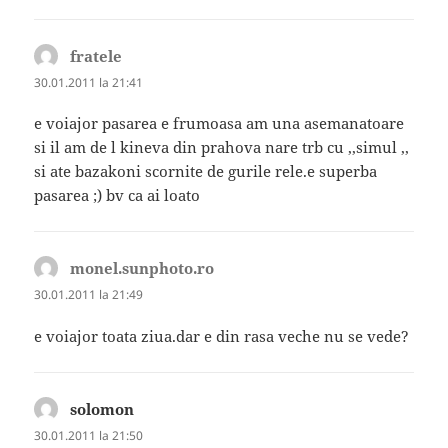
fratele
spune:
30.01.2011 la 21:41
e voiajor pasarea e frumoasa am una asemanatoare
si il am de l kineva din prahova nare trb cu ,,simul ,,
si ate bazakoni scornite de gurile rele.e superba
pasarea ;) bv ca ai loato
monel.sunphoto.ro
spune:
30.01.2011 la 21:49
e voiajor toata ziua.dar e din rasa veche nu se vede?
solomon
spune:
30.01.2011 la 21:50