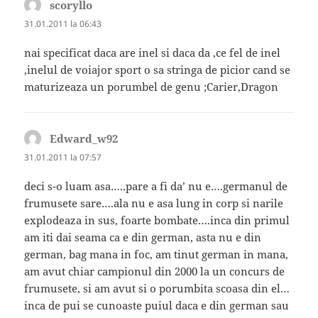
scoryllo
spune:
31.01.2011 la 06:43
nai specificat daca are inel si daca da ,ce fel de inel
,inelul de voiajor sport o sa stringa de picior cand se
maturizeaza un porumbel de genu ;Carier,Dragon
Edward_w92
spune:
31.01.2011 la 07:57
deci s-o luam asa…..pare a fi da’ nu e….germanul de
frumusete sare….ala nu e asa lung in corp si narile
explodeaza in sus, foarte bombate….inca din primul
am iti dai seama ca e din german, asta nu e din
german, bag mana in foc, am tinut german in mana,
am avut chiar campionul din 2000 la un concurs de
frumusete, si am avut si o porumbita scoasa din el…
inca de pui se cunoaste puiul daca e din german sau