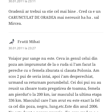
30.01.2011 la 23:11
Oradenii ar trebui sa stie cel mai bine . Cred ca e un
CARUNCULAT DE ORADEA mai nereusit ha ha . sal
Mircea.
Fratii Mihai
spune:
30.01.2011 la 23:27
Voiajor pur sange nu este. Ceva in genul celui din
poza am imprumutat de la o ruda si l’am facut la
pereche cu o femela zburata si clasata Polonia. Am
scos 2 pui de seria intai, apoi i’am desperechiat,
urmand sa returnam porumbelul. Cei doi pui nu au
reusit sa zboare toata pregatirea de toamna, femela
am pierdut’o la 200 km, iar masculul la ultima etapa
336 km. Masculul care l’am avut eu este exact la fel
ca cel din poza, negru, lung,etc.Este din anul 2006.