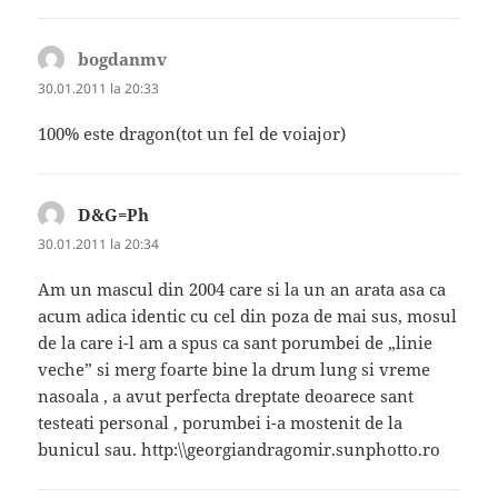
bogdanmv
spune:
30.01.2011 la 20:33
100% este dragon(tot un fel de voiajor)
D&G=Ph
spune:
30.01.2011 la 20:34
Am un mascul din 2004 care si la un an arata asa ca
acum adica identic cu cel din poza de mai sus, mosul
de la care i-l am a spus ca sant porumbei de „linie
veche” si merg foarte bine la drum lung si vreme
nasoala , a avut perfecta dreptate deoarece sant
testeati personal , porumbei i-a mostenit de la
bunicul sau. http:\\georgiandragomir.sunphotto.ro