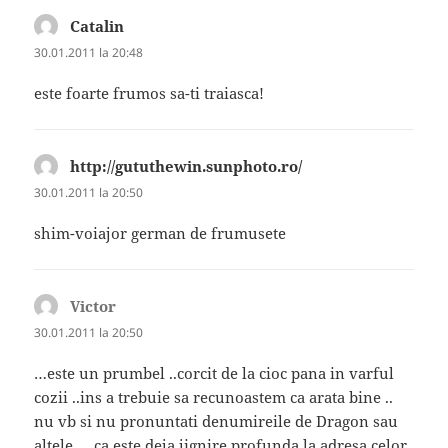
Catalin
spune:
30.01.2011 la 20:48
este foarte frumos sa-ti traiasca!
http://gututhewin.sunphoto.ro/
spune:
30.01.2011 la 20:50
shim-voiajor german de frumusete
Victor
spune:
30.01.2011 la 20:50
…este un prumbel ..corcit de la cioc pana in varful
cozii ..ins a trebuie sa recunoastem ca arata bine ..
nu vb si nu pronuntati denumireile de Dragon sau
altele … ca este deja jignire profunda la adresa celor