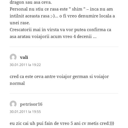
dragon sau asa ceva.
Personal nu stiu ce rasa este ” shim ” – inca nu am
intilnit aceasta rasa ;-)… o fi vreo denumire locala a
unei rase.
Crescatorii mai in virsta va vor putea confirma ca
asa aratau voiajorii acum vreo 4 decenii …
vali
spune:
30.01.2011 la 19:22
cred ca este ceva antre voiajor german si voiajor
normal
petrisor16
spune:
30.01.2011 la 19:55
eu zic cai uh pui fain de vreo 5 ani cv metis cred:)))