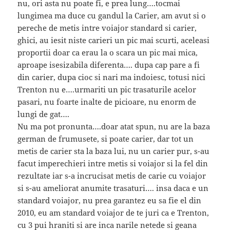
nu, ori asta nu poate fi, e prea lung….tocmai
lungimea ma duce cu gandul la Carier, am avut si o
pereche de metis intre voiajor standard si carier,
ghici, au iesit niste carieri un pic mai scurti, aceleasi
proportii doar ca erau la o scara un pic mai mica,
aproape isesizabila diferenta…. dupa cap pare a fi
din carier, dupa cioc si nari ma indoiesc, totusi nici
Trenton nu e….urmariti un pic trasaturile acelor
pasari, nu foarte inalte de picioare, nu enorm de
lungi de gat….
Nu ma pot pronunta….doar atat spun, nu are la baza
german de frumusete, si poate carier, dar tot un
metis de carier sta la baza lui, nu un carier pur, s-au
facut imperechieri intre metis si voiajor si la fel din
rezultate iar s-a incrucisat metis de carie cu voiajor
si s-au ameliorat anumite trasaturi…. insa daca e un
standard voiajor, nu prea garantez eu sa fie el din
2010, eu am standard voiajor de te juri ca e Trenton,
cu 3 pui hraniti si are inca narile netede si geana