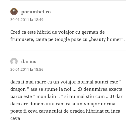
porumbei.ro
spune:
30.01.2011 la 18:49
Cred ca este hibrid de voiajor cu german de
frumusete, cauta pe Google poze cu „beauty homer”.
darius
spune:
30.01.2011 la 18:56
daca ii mai mare ca un voiajor normal atunci este ”
dragon ” asa se spune la noi … :D denumirea exacta
parca este ” mondain .. ” si nu mai stiu cum .. :D dar
daca are dimensiuni cam ca si un voiajor normal
poate fi ceva carunculat de oradea hibridat cu inca
ceva