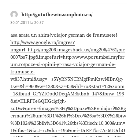
http://gututhewin.sunphoto.ro/
spune:
30.01.2011 la 20:57
asa arata un shim{voiajor german de frumusete}
http://www.google.ro/imgres?
imgurl=http://img206.imageshack.us/img206/4761/pic
0007bs7.jpg&imgrefurl=http://www.porumbei.myfor
um.ro/poze-si-opinii-gt-rasa-voiajor-german-de-
frumusete-
vt837.html&usg=__s5YyRN5NCRMgfPmKzwNIBnQg-
Lw=&h=960&w=1280&sz=458&hl=ro&start=12&zoom
=1&tbnid=GFYZfOodQDeqAM:&tbnh=147&tbnw=196
&ei=HLRFTeGQIIGclgfgh-
zoDw&prev=/images%3Fq%3Dpoze%2Bvoiajori%2Bg
ermani%26um%3D1%26hl%3Dro%26sa%3DX%26biw
%3D1024%26bih%3D641%26tbs%3Disch:10,300&um=
1&itbs=1&iact=rc&dur=196&oei=DrRFTbrCAs6UOrbO