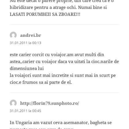
Nu este decat o parere proprie, din care cred ca e o
hibridizare pentru a atrage ochi. Numai bine si
LASATI PORUMBEII SA ZBOARE!!!
andrei.br
spune:
31.01.2011 la 00:13
este carier corcit cu voiajor.am avut multi din
astea,,carier cu voiajor daca va uitati la cioc.narile de
dimensiunea lui
la voiajori sunt mai incretite si sunt mai in scurt pe
cioc.e frumos sa ai parte de el.
http://florin79.sunphoto.ro/
spune:
31.01.2011 la 00:45
In Ungaria am vazut ceva asemanator, bagheta se