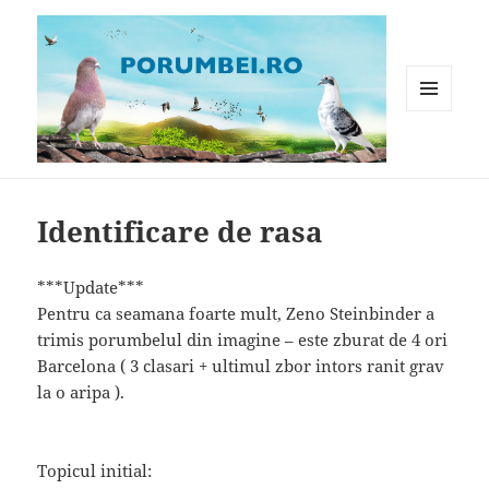
MENIU
ȘI
WIDGET-
Porumbei.ro
URI
Identificare de rasa
***Update***
Pentru ca seamana foarte mult, Zeno Steinbinder a
trimis porumbelul din imagine – este zburat de 4 ori
Barcelona ( 3 clasari + ultimul zbor intors ranit grav
la o aripa ).
Topicul initial: