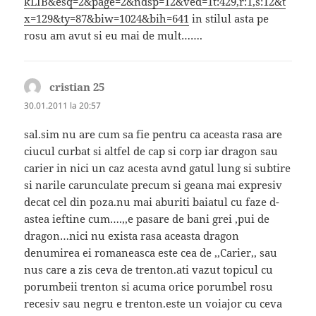
kLIB&esq=2&page=2&ndsp=12&ved=1t:429,r:1,s:12&t
x=129&ty=87&biw=1024&bih=641
in stilul asta pe
rosu am avut si eu mai de mult…….
cristian 25
spune:
30.01.2011 la 20:57
sal.sim nu are cum sa fie pentru ca aceasta rasa are
ciucul curbat si altfel de cap si corp iar dragon sau
carier in nici un caz acesta avnd gatul lung si subtire
si narile carunculate precum si geana mai expresiv
decat cel din poza.nu mai aburiti baiatul cu faze d-
astea ieftine cum….,,e pasare de bani grei ,pui de
dragon…nici nu exista rasa aceasta dragon
denumirea ei romaneasca este cea de ,,Carier,, sau
nus care a zis ceva de trenton.ati vazut topicul cu
porumbeii trenton si acuma orice porumbel rosu
recesiv sau negru e trenton.este un voiajor cu ceva