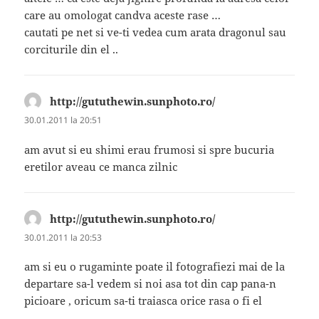
care au omologat candva aceste rase …
cautati pe net si ve-ti vedea cum arata dragonul sau
corciturile din el ..
http://gututhewin.sunphoto.ro/
spune:
30.01.2011 la 20:51
am avut si eu shimi erau frumosi si spre bucuria
eretilor aveau ce manca zilnic
http://gututhewin.sunphoto.ro/
spune:
30.01.2011 la 20:53
am si eu o rugaminte poate il fotografiezi mai de la
departare sa-l vedem si noi asa tot din cap pana-n
picioare , oricum sa-ti traiasca orice rasa o fi el