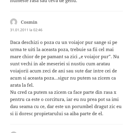
numeste rasa sau ceva de genu.
Cosmin
spune:
31.01.2011 la 02:46
Daca deschizi o poza cu un voiajor pur sange si pe
urma te uiti la aceasta poza, trebuie sa fii cel mai
mare chior de pe pamant sa zici „e voiajor pur”. Nu
sunt vechi in ale meseriei si nustiu cum aratau
voiajorii acum zeci de ani sau sute dar intre cei de
acum si aceasta poza…sigur nu putem sa zicem ca
arata la fel.
Nu cred ca putem sa zicem ca face parte din rasa x
pentru ca este o corcitura, iar eu nu prea pot sa imi
dau seama cu ce, dar este un porumbel dragut zic eu
si ii doresc propietarului sa aiba parte de el.