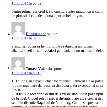
13.11.2011 la 08:52
pentru prima rasa cred k e o curcitura intre randunica si ciung
de ploiesti si ce-a de a doua e porumbel dragon.
Donlucianoo
spune:
13.11.2011 la 09:00
Primul sar putea sa fie hibrid intre satineti si un gutzan
alb…..iar ceilalti sunt voiajori germani…si nu ma inselll deloc
Tanase Valentin
spune:
13.11.2011 la 10:15
1. Thuringian capacit, chiar foarte reusit. Umarul alb ar putea
fi putin mai mare dar pasarea din poza arata exceptional ca si
desen.
2. 100% Bagdet dar e destul de greu de stabilit din poza tipul
de bagdet. Ciocul relativ mic si distanta mare intre cioc si gat
scot din discutie Bagdetul de Nurnberg. Gatul este prea scurt
pentru a fi bagdet francez. Variantele ramase ar fi Bagdet