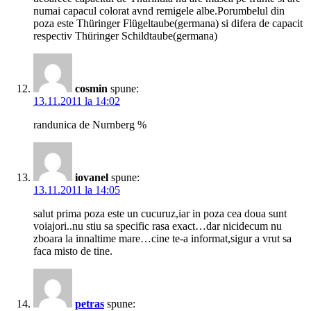
numai capacul colorat avnd remigele albe.Porumbelul din
poza este Thüringer Flügeltaube(germana) si difera de capacit
respectiv Thüringer Schildtaube(germana)
cosmin
spune:
13.11.2011 la 14:02
randunica de Nurnberg %
iovanel
spune:
13.11.2011 la 14:05
salut prima poza este un cucuruz,iar in poza cea doua sunt
voiajori..nu stiu sa specific rasa exact…dar nicidecum nu
zboara la innaltime mare…cine te-a informat,sigur a vrut sa
faca misto de tine.
petras
spune: