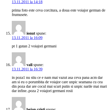
13.11.2011 la 14:18
prima foto este ceva corcitura, a doua este voiajor german de
frumusete.
ionut
spune:
13.11.2011 la 16:09
pt 1 gutan 2 voiajori germani
vali
spune:
13.11.2011 la 16:39
in poza1 nu stiu ce e nam mai vazut asa ceva pana acm dar
am si eu o porumbita de voiajor care unpic seamana cu cea
din poza dar are cocul mai scurt putin si unpic narile mai mari
dar infine..poza 2 voiajori germani rosii
bejan cristi
spune: