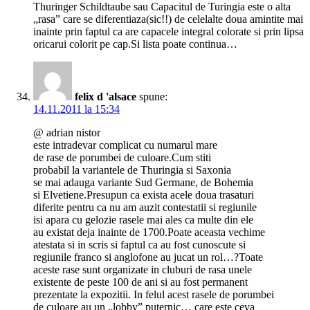
Thuringer Schildtaube sau Capacitul de Turingia este o alta
„rasa” care se diferentiaza(sic!!) de celelalte doua amintite mai
inainte prin faptul ca are capacele integral colorate si prin lipsa
oricarui colorit pe cap.Si lista poate continua…
felix d 'alsace
spune:
14.11.2011 la 15:34
@ adrian nistor
este intradevar complicat cu numarul mare
de rase de porumbei de culoare.Cum stiti
probabil la variantele de Thuringia si Saxonia
se mai adauga variante Sud Germane, de Bohemia
si Elvetiene.Presupun ca exista acele doua trasaturi
diferite pentru ca nu am auzit contestatii si regiunile
isi apara cu gelozie rasele mai ales ca multe din ele
au existat deja inainte de 1700.Poate aceasta vechime
atestata si in scris si faptul ca au fost cunoscute si
regiunile franco si anglofone au jucat un rol…?Toate
aceste rase sunt organizate in cluburi de rasa unele
existente de peste 100 de ani si au fost permanent
prezentate la expozitii. In felul acest rasele de porumbei
de culoare au un „lobby” puternic… care este ceva