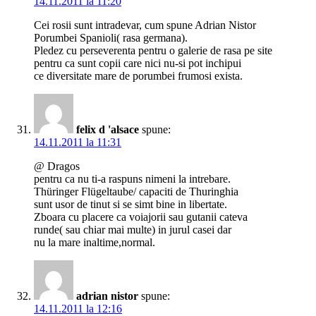
14.11.2011 la 11:20
Cei rosii sunt intradevar, cum spune Adrian Nistor
Porumbei Spanioli( rasa germana).
Pledez cu perseverenta pentru o galerie de rasa pe site
pentru ca sunt copii care nici nu-si pot inchipui
ce diversitate mare de porumbei frumosi exista.
felix d 'alsace
spune:
14.11.2011 la 11:31
@ Dragos
pentru ca nu ti-a raspuns nimeni la intrebare.
Thüringer Flügeltaube/ capaciti de Thuringhia
sunt usor de tinut si se simt bine in libertate.
Zboara cu placere ca voiajorii sau gutanii cateva
runde( sau chiar mai multe) in jurul casei dar
nu la mare inaltime,normal.
adrian nistor
spune:
14.11.2011 la 12:16