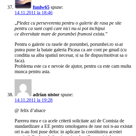
funlw65
spune:
14.11.2011 la 18:46
„
Pledez cu perseverenta pentru o galerie de rasa pe site
pentru ca sunt copii care nici nu-si pot inchipui
ce diversitate mare de porumbei frumosi exista.
”
Pentru o galerie cu rasele de porumbei, porumbei.ro si-ar
putea pune la bataie galeria Picasa ca are cont pe gmail (cu
conditia sa aiba spatiul necesar, si sa fie dispus/motivat sa o
faca).
Problema este ca e nevoie de ajutor, pentru ca este cam multa
munca pentru asta.
adrian nistor
spune:
14.11.2011 la 19:28
@ felix d’alsace
Parerea mea e ca acele criterii solicitate azi de Comisia de
standardizare a EE pentru omologarea de rase noi n-au existat
ori n-au fost puse deloc in aplicare la constituirea acestei