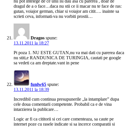
nu pot intelege de ce unii isi dau asa cu parerea , doar de
dragul de a o face…daca nu stii ce ii macar nu te face de ras:
gutan, voiajor german, chiar si voiajor am citit…. inainte sa
scrieti ceva, informati-va nu vorbiti prostii…
Dragos
spune:
13.11.2011 la 18:27
Pt poza 1. NU ESTE GUTAN,nu va mai dati cu parerea daca
nu stiti,e RANDUNICA DE TURINGIA, cautati pe google
sa vedeti ca am dreptate.vant in pene
funlw65
spune:
13.11.2011 la 18:39
Incredibil cum continua presupunerile „la intamplare” dupa
cele doua comentarii competente. Probabil ca e de vina
intarzierea la publicare…
Logic ar fi ca cititorii si cei care comenteaza, sa caute pe
internet poze cu rasele indicate si sa incerce comparatii si