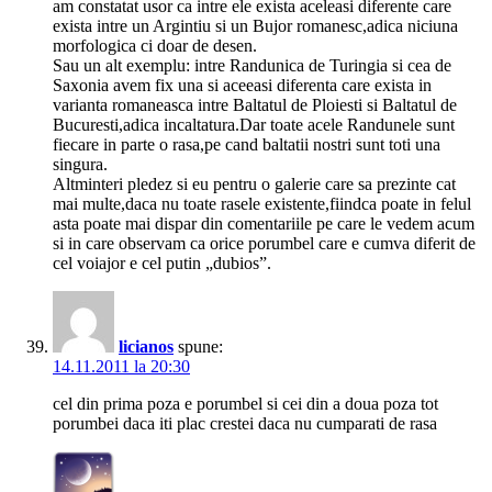
am constatat usor ca intre ele exista aceleasi diferente care
exista intre un Argintiu si un Bujor romanesc,adica niciuna
morfologica ci doar de desen.
Sau un alt exemplu: intre Randunica de Turingia si cea de
Saxonia avem fix una si aceeasi diferenta care exista in
varianta romaneasca intre Baltatul de Ploiesti si Baltatul de
Bucuresti,adica incaltatura.Dar toate acele Randunele sunt
fiecare in parte o rasa,pe cand baltatii nostri sunt toti una
singura.
Altminteri pledez si eu pentru o galerie care sa prezinte cat
mai multe,daca nu toate rasele existente,fiindca poate in felul
asta poate mai dispar din comentariile pe care le vedem acum
si in care observam ca orice porumbel care e cumva diferit de
cel voiajor e cel putin „dubios”.
licianos
spune:
14.11.2011 la 20:30
cel din prima poza e porumbel si cei din a doua poza tot
porumbei daca iti plac crestei daca nu cumparati de rasa