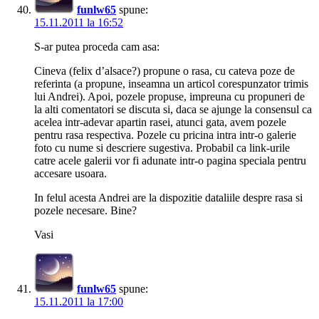
funlw65
spune:
15.11.2011 la 16:52
S-ar putea proceda cam asa:
Cineva (felix d’alsace?) propune o rasa, cu cateva poze de
referinta (a propune, inseamna un articol corespunzator trimis
lui Andrei). Apoi, pozele propuse, impreuna cu propuneri de
la alti comentatori se discuta si, daca se ajunge la consensul ca
acelea intr-adevar apartin rasei, atunci gata, avem pozele
pentru rasa respectiva. Pozele cu pricina intra intr-o galerie
foto cu nume si descriere sugestiva. Probabil ca link-urile
catre acele galerii vor fi adunate intr-o pagina speciala pentru
accesare usoara.
In felul acesta Andrei are la dispozitie dataliile despre rasa si
pozele necesare. Bine?
Vasi
funlw65
spune:
15.11.2011 la 17:00