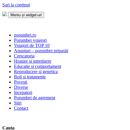
Sari la conținut
Meniu și widget-uri
Porumbei.ro
Enciclopedia porumbelului
porumbei.ro
Porumbei voiajori
Voiajori de TOP 10
Anunturi – porumbei pripasiti
Crescatoria
Hranire si intretinere
Educatie si comportament
Reproducere si genetica
Boli si tratamente
Povesti
Diverse
Incepatori
Porumbei de agrement
Stiri
Contact
Cauta