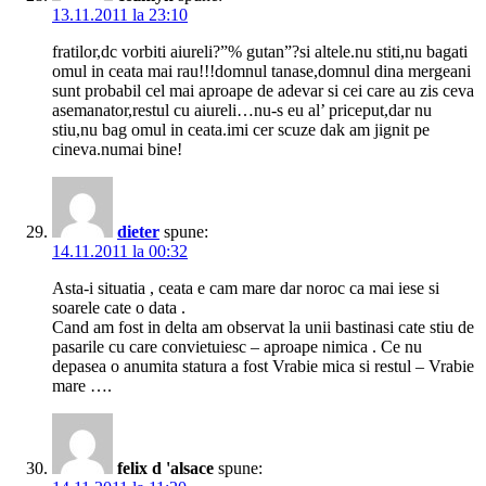
13.11.2011 la 23:10
fratilor,dc vorbiti aiureli?”% gutan”?si altele.nu stiti,nu bagati
omul in ceata mai rau!!!domnul tanase,domnul dina mergeani
sunt probabil cel mai aproape de adevar si cei care au zis ceva
asemanator,restul cu aiureli…nu-s eu al’ priceput,dar nu
stiu,nu bag omul in ceata.imi cer scuze dak am jignit pe
cineva.numai bine!
dieter
spune:
14.11.2011 la 00:32
Asta-i situatia , ceata e cam mare dar noroc ca mai iese si
soarele cate o data .
Cand am fost in delta am observat la unii bastinasi cate stiu de
pasarile cu care convietuiesc – aproape nimica . Ce nu
depasea o anumita statura a fost Vrabie mica si restul – Vrabie
mare ….
felix d 'alsace
spune: