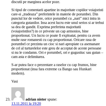
discutii pe marginea acelor poze.
Si tipul de comentarii apartine in majoritate copiilor voiajoristi
care-si „tradeaza” preferintele in materie de porumbei. Din
punctul lor de vedere, orice porumbel cu „nari” mici intra in
categoria gutanilor. Insa acest lucru este unul serios si ar trebui
sa dea de gandit. Exprima preferinta majoritatii
(voiajoristilor?) in ce priveste un cap armonios, bine
proportionat. Un lucru ce poate fi exploatat, pentru ca avem
multe rase romanesti cu cap proportionat. Oricare rasa de
porumbel ce prezinta un cioc si nari apropiate ca asemanare
de cel al turturelelor este greu de acceptat de aceste persoane
si nu le condamn. Ori e porumbel, ori e gugustiuc sau gutan –
cam asta e delimitarea.
S-ar putea face o prezentare a raselor cu cap frumos, bine
proportionat (insa fara extreme ca Bango sau Hunkari
modern).
Vasi
adrian nistor
spune:
13.11.2011 la 19:20