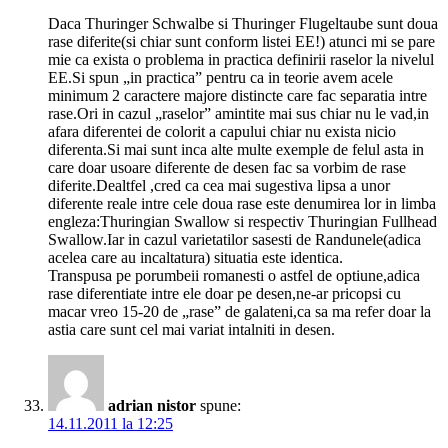
Daca Thuringer Schwalbe si Thuringer Flugeltaube sunt doua
rase diferite(si chiar sunt conform listei EE!) atunci mi se pare
mie ca exista o problema in practica definirii raselor la nivelul
EE.Si spun „in practica” pentru ca in teorie avem acele
minimum 2 caractere majore distincte care fac separatia intre
rase.Ori in cazul „raselor” amintite mai sus chiar nu le vad,in
afara diferentei de colorit a capului chiar nu exista nicio
diferenta.Si mai sunt inca alte multe exemple de felul asta in
care doar usoare diferente de desen fac sa vorbim de rase
diferite.Dealtfel ,cred ca cea mai sugestiva lipsa a unor
diferente reale intre cele doua rase este denumirea lor in limba
engleza:Thuringian Swallow si respectiv Thuringian Fullhead
Swallow.Iar in cazul varietatilor sasesti de Randunele(adica
acelea care au incaltatura) situatia este identica.
Transpusa pe porumbeii romanesti o astfel de optiune,adica
rase diferentiate intre ele doar pe desen,ne-ar pricopsi cu
macar vreo 15-20 de „rase” de galateni,ca sa ma refer doar la
astia care sunt cel mai variat intalniti in desen.
adrian nistor
spune:
14.11.2011 la 12:25