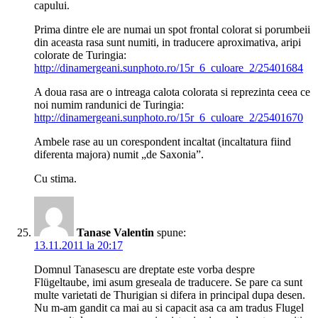
capului.
Prima dintre ele are numai un spot frontal colorat si porumbeii
din aceasta rasa sunt numiti, in traducere aproximativa, aripi
colorate de Turingia:
http://dinamergeani.sunphoto.ro/15r_6_culoare_2/25401684
A doua rasa are o intreaga calota colorata si reprezinta ceea ce
noi numim randunici de Turingia:
http://dinamergeani.sunphoto.ro/15r_6_culoare_2/25401670
Ambele rase au un corespondent incaltat (incaltatura fiind
diferenta majora) numit „de Saxonia”.
Cu stima.
Tanase Valentin
spune:
13.11.2011 la 20:17
Domnul Tanasescu are dreptate este vorba despre
Flügeltaube, imi asum greseala de traducere. Se pare ca sunt
multe varietati de Thurigian si difera in principal dupa desen.
Nu m-am gandit ca mai au si capacit asa ca am tradus Flugel