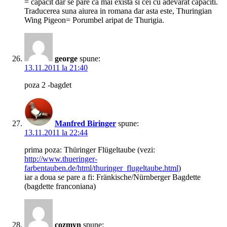
= capacit dar se pare ca mai exista si cei cu adevarat capaciti.
Traducerea suna aiurea in romana dar asta este, Thuringian
Wing Pigeon= Porumbel aripat de Thurigia.
george
spune:
13.11.2011 la 21:40
poza 2 -bagdet
Manfred Biringer
spune:
13.11.2011 la 22:44
prima poza: Thüringer Flügeltaube (vezi:
http://www.thueringer-
farbentauben.de/html/thuringer_flugeltaube.html
)
iar a doua se pare a fi: Fränkische/Nürnberger Bagdette
(bagdette franconiana)
cozmyn
spune: