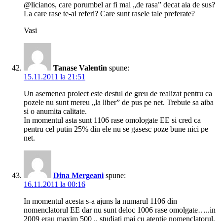
@licianos, care porumbel ar fi mai „de rasa” decat aia de sus?
La care rase te-ai referi? Care sunt rasele tale preferate?
Vasi
Tanase Valentin
spune:
15.11.2011 la 21:51
Un asemenea proiect este destul de greu de realizat pentru ca
pozele nu sunt mereu „la liber” de pus pe net. Trebuie sa aiba
si o anumita calitate.
In momentul asta sunt 1106 rase omologate EE si cred ca
pentru cel putin 25% din ele nu se gasesc poze bune nici pe
net.
Dina Mergeani
spune:
16.11.2011 la 00:16
In momentul acesta s-a ajuns la numarul 1106 din
nomenclatorul EE dar nu sunt deloc 1006 rase omolgate…..in
2009 erau maxim 500 .. studiati mai cu atentie nomenclatorul.