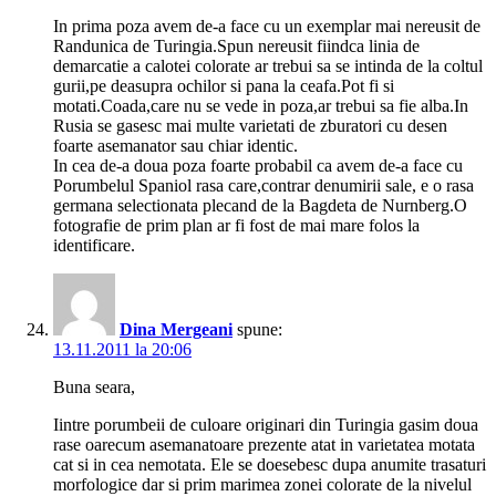
In prima poza avem de-a face cu un exemplar mai nereusit de
Randunica de Turingia.Spun nereusit fiindca linia de
demarcatie a calotei colorate ar trebui sa se intinda de la coltul
gurii,pe deasupra ochilor si pana la ceafa.Pot fi si
motati.Coada,care nu se vede in poza,ar trebui sa fie alba.In
Rusia se gasesc mai multe varietati de zburatori cu desen
foarte asemanator sau chiar identic.
In cea de-a doua poza foarte probabil ca avem de-a face cu
Porumbelul Spaniol rasa care,contrar denumirii sale, e o rasa
germana selectionata plecand de la Bagdeta de Nurnberg.O
fotografie de prim plan ar fi fost de mai mare folos la
identificare.
Dina Mergeani
spune:
13.11.2011 la 20:06
Buna seara,
Iintre porumbeii de culoare originari din Turingia gasim doua
rase oarecum asemanatoare prezente atat in varietatea motata
cat si in cea nemotata. Ele se doesebesc dupa anumite trasaturi
morfologice dar si prim marimea zonei colorate de la nivelul