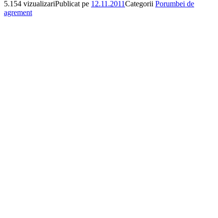
5.154 vizualizari
Publicat pe
12.11.2011
Categorii
Porumbei de
agrement