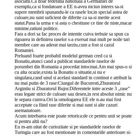
asociatii.Ca doar federatia nationala a Germaniei de
exemplu,ca si fondatoare a EE n-avea niciun interes sa-si
supere membrii spunandu-le ca rasele lor,in special astea de
culoare,nu sunt suficient de diferite ca sa-si merite acest
statut.Pana la urma e si asta o chestiune ce tine de niste,macar
minime,ratiuni politice.
Fara a dori sa fac proces de intentie cuiva trebuie sa spun ca
rigoarea in definirea raselor s-a exersat mai mult pe noile tari
membre care au aderat mai tarziu,cum a fost si cazul
Romaniei.
Preluand foarte probabil modelul german cred ca si
Bonatiu,atunci cand a publicat standardele raselor de
porumbei din Romania a procedat intocmai.Am mai spus-o si
cu alta ocazie,exista la Bonatiu o situatie,si nu e
singulara,cand unul si acelasi standard in continut e atribuit la
nu mai putin de 3 rase:Ciungul de Bucuresti,Zburatorul
Argintiu si Zburatorul Bujor.Diferentele intre aceste 3 „rase”
erau legate strict de culoare sau desen,in rest absolut nimic nu
le separa cumva.Ori la omologarea EE ele n-au mai fost
acceptate ca fiind rase diferite si mai sunt si alte cazuri
asemanatoare.
Acum intrebarea este poate retorica:de ce pentru unii se poate
si pentru altii nu?
Eu m-am uitat de curiozitate si pe standardele raselor de
Turingia care au fost mentionate in comentariile anterioare si-