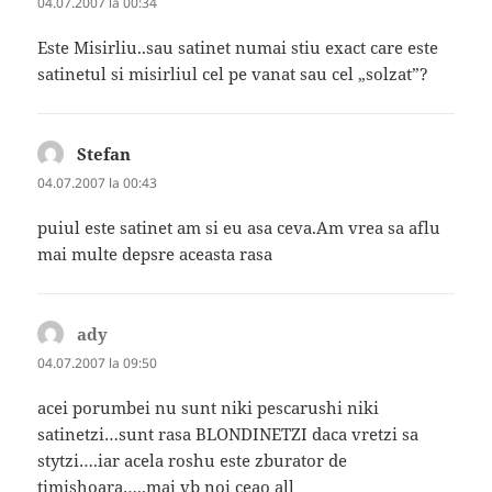
04.07.2007 la 00:34
Este Misirliu..sau satinet numai stiu exact care este
satinetul si misirliul cel pe vanat sau cel „solzat”?
Stefan
spune:
04.07.2007 la 00:43
puiul este satinet am si eu asa ceva.Am vrea sa aflu
mai multe depsre aceasta rasa
ady
spune:
04.07.2007 la 09:50
acei porumbei nu sunt niki pescarushi niki
satinetzi…sunt rasa BLONDINETZI daca vretzi sa
stytzi….iar acela roshu este zburator de
timishoara…..mai vb noi ceao all