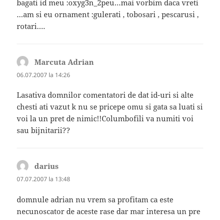
bagati id meu :oxyg3n_2peu…mai vorbim daca vreti
…am si eu ornament :gulerati , tobosari , pescarusi ,
rotari….
Marcuta Adrian
spune:
06.07.2007 la 14:26
Lasativa domnilor comentatori de dat id-uri si alte
chesti ati vazut k nu se pricepe omu si gata sa luati si
voi la un pret de nimic!!Columbofili va numiti voi
sau bijnitarii??
darius
spune:
07.07.2007 la 13:48
domnule adrian nu vrem sa profitam ca este
necunoscator de aceste rase dar mar interesa un pre