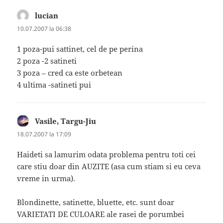
lucian
spune:
10.07.2007 la 06:38
1 poza-pui sattinet, cel de pe perina
2 poza -2 satineti
3 poza – cred ca este orbetean
4 ultima -satineti pui
Vasile, Targu-Jiu
spune:
18.07.2007 la 17:09
Haideti sa lamurim odata problema pentru toti cei
care stiu doar din AUZITE (asa cum stiam si eu ceva
vreme in urma).
Blondinette, satinette, bluette, etc. sunt doar
VARIETATI DE CULOARE ale rasei de porumbei