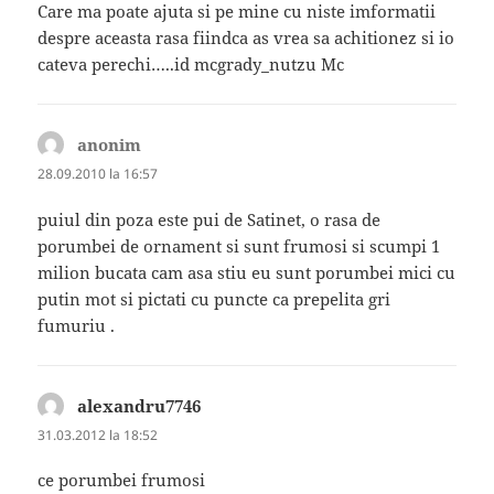
Care ma poate ajuta si pe mine cu niste imformatii
despre aceasta rasa fiindca as vrea sa achitionez si io
cateva perechi…..id mcgrady_nutzu Mc
anonim
spune:
28.09.2010 la 16:57
puiul din poza este pui de Satinet, o rasa de
porumbei de ornament si sunt frumosi si scumpi 1
milion bucata cam asa stiu eu sunt porumbei mici cu
putin mot si pictati cu puncte ca prepelita gri
fumuriu .
alexandru7746
spune:
31.03.2012 la 18:52
ce porumbei frumosi