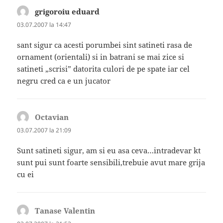
grigoroiu eduard
spune:
03.07.2007 la 14:47
sant sigur ca acesti porumbei sint satineti rasa de
ornament (orientali) si in batrani se mai zice si
satineti „scrisi” datorita culori de pe spate iar cel
negru cred ca e un jucator
Octavian
spune:
03.07.2007 la 21:09
Sunt satineti sigur, am si eu asa ceva…intradevar kt
sunt pui sunt foarte sensibili,trebuie avut mare grija
cu ei
Tanase Valentin
spune: