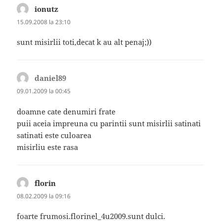
ionutz
spune:
15.09.2008 la 23:10
sunt misirlii toti,decat k au alt penaj;))
daniel89
spune:
09.01.2009 la 00:45
doamne cate denumiri frate
puii aceia impreuna cu parintii sunt misirlii satinati
satinati este culoarea
misirliu este rasa
florin
spune:
08.02.2009 la 09:16
foarte frumosi.florinel_4u2009.sunt dulci.