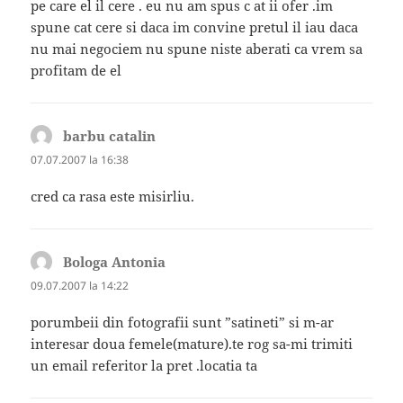
pe care el il cere . eu nu am spus c at ii ofer .im
spune cat cere si daca im convine pretul il iau daca
nu mai negociem nu spune niste aberati ca vrem sa
profitam de el
barbu catalin
spune:
07.07.2007 la 16:38
cred ca rasa este misirliu.
Bologa Antonia
spune:
09.07.2007 la 14:22
porumbeii din fotografii sunt ”satineti” si m-ar
interesar doua femele(mature).te rog sa-mi trimiti
un email referitor la pret .locatia ta