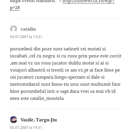
dupa vreun standard.” ?
http://funlw65.lx.ro/wp/?
p=28
catalin
spune:
05.07.2007 la 13:31
porumbeii din poze sunt satineti cei motati si
incaltati ,cel cu negru si cu rosu prin pene este corcit
,am mai vz un rosu jucator dublu motat si ai si
voiajori albastrii si trestii ce am vz.pt ai face bine pe
cei jucatori cumpara limgo-spectam si dale si
metromidazol sunt bune eu unu sunt multumit face
bine porumbelul intr.o sapt.daca vrei sa mai vb id
meu este catalin_montela
Vasile, Targu-Jiu
spune:
05.07.2007 la 19:51