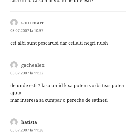
lasa un id ca sa mai vb. tu de une esti?
satu mare
spune:
03.07.2007 la 10:57
cei albi sunt pescarusi dar ceilalti negri nush
gachealex
spune:
03.07.2007 la 11:22
de unde esti ? lasa un id k sa putem vorbi teas putea
ajuta
mar interesa sa cumpar o pereche de satineti
batista
spune:
03.07.2007 la 11:28