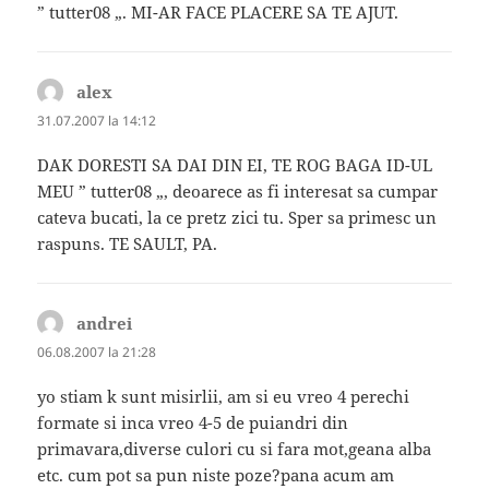
” tutter08 „. MI-AR FACE PLACERE SA TE AJUT.
alex
spune:
31.07.2007 la 14:12
DAK DORESTI SA DAI DIN EI, TE ROG BAGA ID-UL
MEU ” tutter08 „, deoarece as fi interesat sa cumpar
cateva bucati, la ce pretz zici tu. Sper sa primesc un
raspuns. TE SAULT, PA.
andrei
spune:
06.08.2007 la 21:28
yo stiam k sunt misirlii, am si eu vreo 4 perechi
formate si inca vreo 4-5 de puiandri din
primavara,diverse culori cu si fara mot,geana alba
etc. cum pot sa pun niste poze?pana acum am