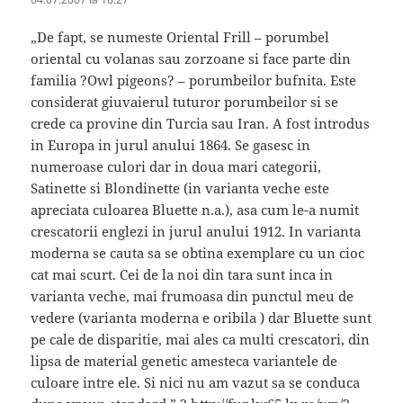
„De fapt, se numeste Oriental Frill – porumbel
oriental cu volanas sau zorzoane si face parte din
familia ?Owl pigeons? – porumbeilor bufnita. Este
considerat giuvaierul tuturor porumbeilor si se
crede ca provine din Turcia sau Iran. A fost introdus
in Europa in jurul anului 1864. Se gasesc in
numeroase culori dar in doua mari categorii,
Satinette si Blondinette (in varianta veche este
apreciata culoarea Bluette n.a.), asa cum le-a numit
crescatorii englezi in jurul anului 1912. In varianta
moderna se cauta sa se obtina exemplare cu un cioc
cat mai scurt. Cei de la noi din tara sunt inca in
varianta veche, mai frumoasa din punctul meu de
vedere (varianta moderna e oribila ) dar Bluette sunt
pe cale de disparitie, mai ales ca multi crescatori, din
lipsa de material genetic amesteca variantele de
culoare intre ele. Si nici nu am vazut sa se conduca