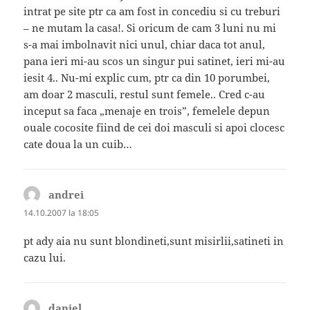
intrat pe site ptr ca am fost in concediu si cu treburi
– ne mutam la casa!. Si oricum de cam 3 luni nu mi
s-a mai imbolnavit nici unul, chiar daca tot anul,
pana ieri mi-au scos un singur pui satinet, ieri mi-au
iesit 4.. Nu-mi explic cum, ptr ca din 10 porumbei,
am doar 2 masculi, restul sunt femele.. Cred c-au
inceput sa faca „menaje en trois”, femelele depun
ouale cocosite fiind de cei doi masculi si apoi clocesc
cate doua la un cuib…
andrei
spune:
14.10.2007 la 18:05
pt ady aia nu sunt blondineti,sunt misirlii,satineti in
cazu lui.
daniel
spune: