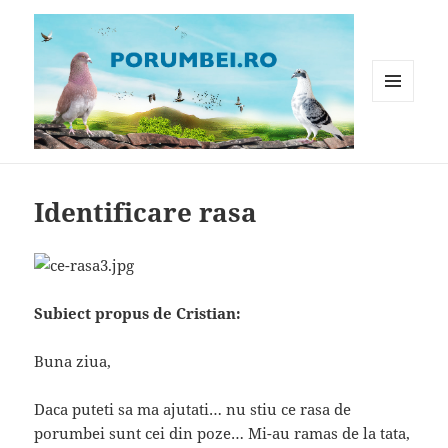
MENIU
ȘI
WIDGET-
Porumbei.ro
URI
Identificare rasa
Subiect propus de Cristian:
Buna ziua,
Daca puteti sa ma ajutati… nu stiu ce rasa de
porumbei sunt cei din poze… Mi-au ramas de la tata,