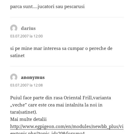
parca sunt….jucatori sau pescarusi
darius
spune:
03.07.2007 la 12:00
si pe mine mar interesa sa cumpar o pereche de
satinet
anonymus
spune:
03.07.2007 la 12:08
Puiul face parte din rasa Oriental Frill,varianta
„veche” care este cea mai intalnita la noi in
tara(satinet).
Mai multe detalii
http://www.egpigeon.com/en/modules/newbb_plus/vi
ewtopic.php?topic_id=20&forum=4