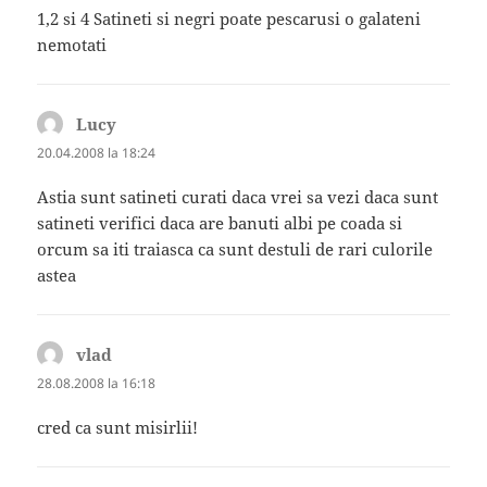
1,2 si 4 Satineti si negri poate pescarusi o galateni
nemotati
Lucy
spune:
20.04.2008 la 18:24
Astia sunt satineti curati daca vrei sa vezi daca sunt
satineti verifici daca are banuti albi pe coada si
orcum sa iti traiasca ca sunt destuli de rari culorile
astea
vlad
spune:
28.08.2008 la 16:18
cred ca sunt misirlii!