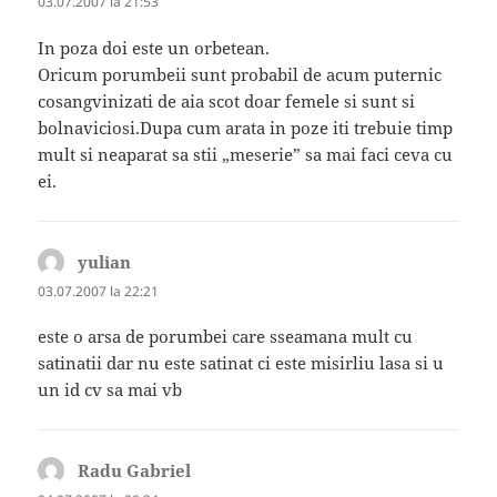
03.07.2007 la 21:53
In poza doi este un orbetean.
Oricum porumbeii sunt probabil de acum puternic
cosangvinizati de aia scot doar femele si sunt si
bolnaviciosi.Dupa cum arata in poze iti trebuie timp
mult si neaparat sa stii „meserie” sa mai faci ceva cu
ei.
yulian
spune:
03.07.2007 la 22:21
este o arsa de porumbei care sseamana mult cu
satinatii dar nu este satinat ci este misirliu lasa si u
un id cv sa mai vb
Radu Gabriel
spune: