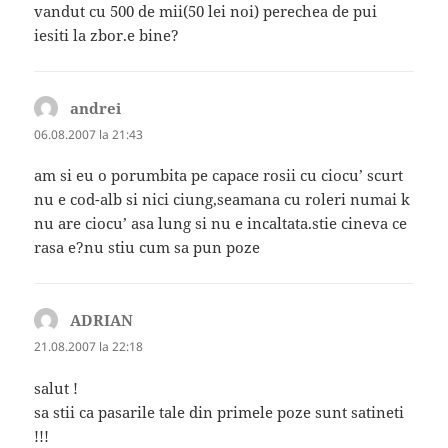
vandut cu 500 de mii(50 lei noi) perechea de pui
iesiti la zbor.e bine?
andrei
spune:
06.08.2007 la 21:43
am si eu o porumbita pe capace rosii cu ciocu’ scurt
nu e cod-alb si nici ciung,seamana cu roleri numai k
nu are ciocu’ asa lung si nu e incaltata.stie cineva ce
rasa e?nu stiu cum sa pun poze
ADRIAN
spune:
21.08.2007 la 22:18
salut !
sa stii ca pasarile tale din primele poze sunt satineti
!!!