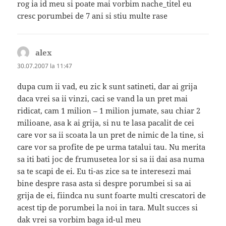
rog ia id meu si poate mai vorbim nache_titel eu
cresc porumbei de 7 ani si stiu multe rase
alex
spune:
30.07.2007 la 11:47
dupa cum ii vad, eu zic k sunt satineti, dar ai grija
daca vrei sa ii vinzi, caci se vand la un pret mai
ridicat, cam 1 milion – 1 milion jumate, sau chiar 2
milioane, asa k ai grija, si nu te lasa pacalit de cei
care vor sa ii scoata la un pret de nimic de la tine, si
care vor sa profite de pe urma tatalui tau. Nu merita
sa iti bati joc de frumusetea lor si sa ii dai asa numa
sa te scapi de ei. Eu ti-as zice sa te interesezi mai
bine despre rasa asta si despre porumbei si sa ai
grija de ei, fiindca nu sunt foarte multi crescatori de
acest tip de porumbei la noi in tara. Mult succes si
dak vrei sa vorbim baga id-ul meu