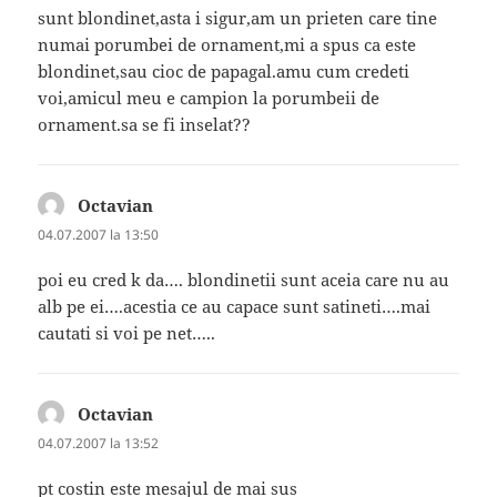
sunt blondinet,asta i sigur,am un prieten care tine
numai porumbei de ornament,mi a spus ca este
blondinet,sau cioc de papagal.amu cum credeti
voi,amicul meu e campion la porumbeii de
ornament.sa se fi inselat??
Octavian
spune:
04.07.2007 la 13:50
poi eu cred k da…. blondinetii sunt aceia care nu au
alb pe ei….acestia ce au capace sunt satineti….mai
cautati si voi pe net…..
Octavian
spune:
04.07.2007 la 13:52
pt costin este mesajul de mai sus