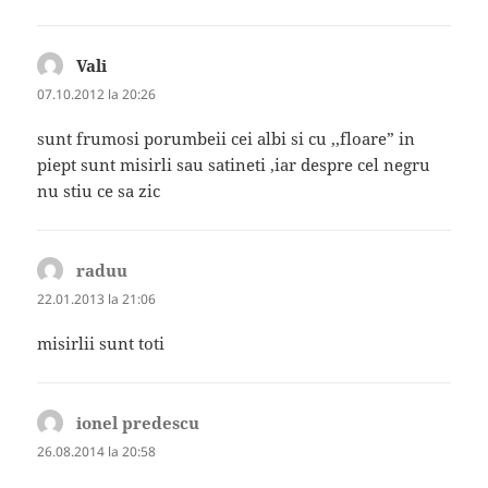
Vali
spune:
07.10.2012 la 20:26
sunt frumosi porumbeii cei albi si cu ,,floare” in
piept sunt misirli sau satineti ,iar despre cel negru
nu stiu ce sa zic
raduu
spune:
22.01.2013 la 21:06
misirlii sunt toti
ionel predescu
spune:
26.08.2014 la 20:58