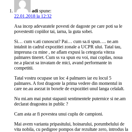
adi
spune:
22.01.2018 la 12:32
Asa incep adevaratele povesti de dagoste pe care poti sa le
povestestti copiilor tai, iarna, la guta sobei.
Si… cum v.ati cunoscut? Pai… cum sa.ti spun…. ne.am
intalnit in cadrul expozitiei zonale a UCPR ului. Tatal tau,
impreuna cu mine , ne aflam expusi la cetegoria viteza
palmares tineret. Cum ss va spun eu voi, mai copilas, noua
ne.a placut sa invatam de mici, avand performante in
competitii.
Tatal vostru ocupase un loc 4 palmares iar eu locul 5
palmares. A fost dragoste la prima vedere din momentul in
care ne.au asezat in boxele de expozitiei unul langa celalalt.
Nu mi.am mai putut stapanii sentimentele puternice si ne.am
declarat dragostea in public ?
Cam asta ar fi povestea unui cuplu de campioni.
Mai avem varianta pripasitului, hoinarului, porumbelului de
vita nobila, cu pedigree pompos dar rezultate zero, introdus la