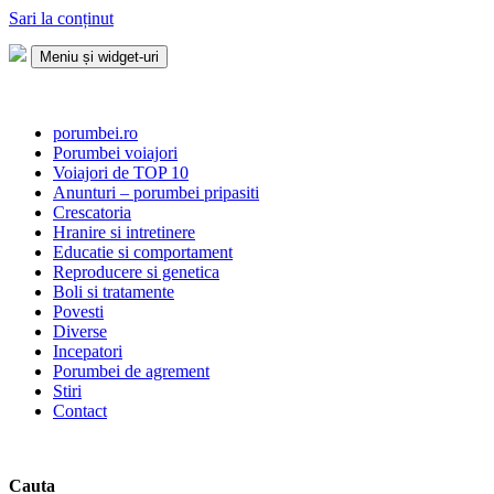
Sari la conținut
Meniu și widget-uri
Porumbei.ro
Enciclopedia porumbelului
porumbei.ro
Porumbei voiajori
Voiajori de TOP 10
Anunturi – porumbei pripasiti
Crescatoria
Hranire si intretinere
Educatie si comportament
Reproducere si genetica
Boli si tratamente
Povesti
Diverse
Incepatori
Porumbei de agrement
Stiri
Contact
Cauta