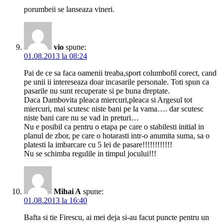
porumbeii se lanseaza vineri.
vio
spune:
01.08.2013 la 08:24
Pai de ce sa faca oamenii treaba,sport columbofil corect, cand
pe unii ii intereseaza doar incasarile personale. Toti spun ca
pasarile nu sunt recuperate si pe buna dreptate.
Daca Dambovita pleaca miercuri,pleaca si Argesul tot
miercuri, mai scutesc niste bani pe la vama…. dar scutesc
niste bani care nu se vad in preturi…
Nu e posibil ca pentru o etapa pe care o stabilesti initial in
planul de zbor, pe care o hotarasti intr-o anumita suma, sa o
platesti la imbarcare cu 5 lei de pasare!!!!!!!!!!!!
Nu se schimba regulile in timpul jocului!!!
Mihai A
spune:
01.08.2013 la 16:40
Bafta si tie Firescu, ai mei deja si-au facut puncte pentru un