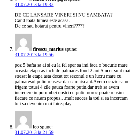
31.07.2013 la 19:32
DE CE LANSARE VINERI SI NU SAMBATA?
Cand toata lumea este acasa.
De ce sau hotarat pentru vineri?????
firescu_marius
spune:
31.07.2013 la 19:56
poz 5 bafta sa ai si eu la fel sper sa imi faca o bucurie mare
aceasta etapa as inchide palmares fond 2 ani.Sincer sunt mai
stresat la etapa asta decat tot sezonul,e un lucru mare cu
palmaresul putin reusesc dar cam riscant.Avem ocazie sa ne
frigem totusi 4 zile pauza foarte putin,dar treb sa avem
incredere in porumbei nostri cu putin noroc poate reusim
fiecare ce ne.am propus…mult succes la toti si sa incercam
toti sa devenim mai faire-play
leo
spune:
31.07.2013 la 21:59