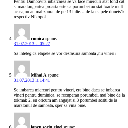
Pentru Dambovita inbarcarea se va face miercuri atat fond cat
si maraton,partea proasta este ca porumbei au stat foarte mult
acasa,nu au mai zburat de pe 13 iulie… de la etapele donets’k
respectiv Nikopol…
romica
spune:
31.07.2013 la 05:27
Sa inteleg ca etapele se vor desfasura sambata ,nu vineri?
Mihai A
spune:
31.07.2013 la 14:41
Se imbarca miercuri pentru vineri, era bine daca se imbarca
vineri pentru duminica, se recuperau porumbeii mai bine de la
tokmak 2, eu oricum am angajat si 3 porumbei sositi de la
maratonul de sambata, sper sa vina bine.
iancu sorin gigel
spune: