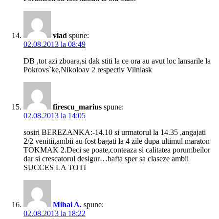
vlad
spune:
02.08.2013 la 08:49
DB ,tot azi zboara,si dak stiti la ce ora au avut loc lansarile la
Pokrovs`ke,Nikoloav 2 respectiv Vilniask
firescu_marius
spune:
02.08.2013 la 14:05
sosiri BEREZANKA:-14.10 si urmatorul la 14.35 ,angajati
2/2 venitii,ambii au fost bagati la 4 zile dupa ultimul maraton
TOKMAK 2.Deci se poate,conteaza si calitatea porumbeilor
dar si crescatorul desigur…bafta sper sa claseze ambii
SUCCES LA TOTI
Mihai A.
spune:
02.08.2013 la 18:22