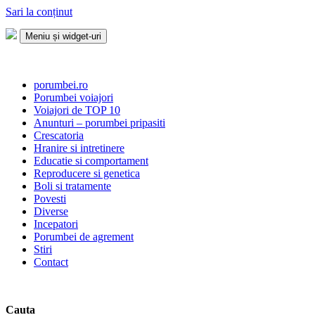
Sari la conținut
Meniu și widget-uri
Porumbei.ro
Enciclopedia porumbelului
porumbei.ro
Porumbei voiajori
Voiajori de TOP 10
Anunturi – porumbei pripasiti
Crescatoria
Hranire si intretinere
Educatie si comportament
Reproducere si genetica
Boli si tratamente
Povesti
Diverse
Incepatori
Porumbei de agrement
Stiri
Contact
Cauta