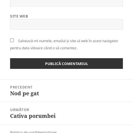
SITE WEB
Salvează-mi numele, emailul și site-ul web în acest navigator
pentru data viitoare când o să comentez.
Navigare
PRECEDENT
în
Nod pe gat
Articolul
articole
anterior:
URMĂTOR
Cativa porumbei
Articolul
următor:
Politica de confidentialitate