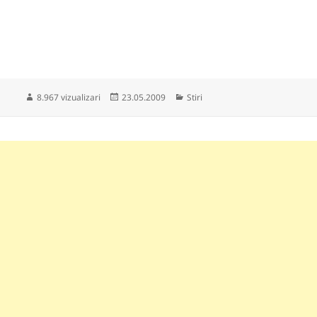
Publicat
Categorii
8.967 vizualizari
23.05.2009
Stiri
pe