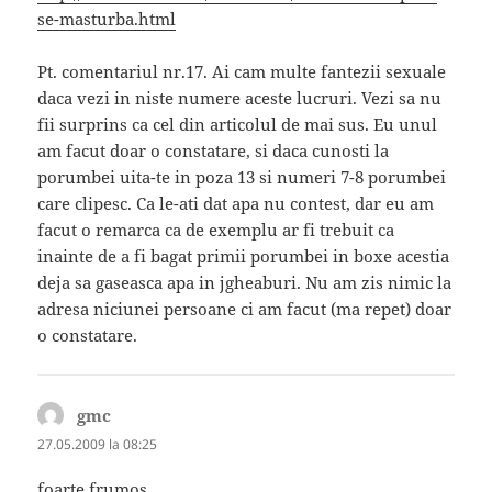
se-masturba.html
Pt. comentariul nr.17. Ai cam multe fantezii sexuale
daca vezi in niste numere aceste lucruri. Vezi sa nu
fii surprins ca cel din articolul de mai sus. Eu unul
am facut doar o constatare, si daca cunosti la
porumbei uita-te in poza 13 si numeri 7-8 porumbei
care clipesc. Ca le-ati dat apa nu contest, dar eu am
facut o remarca ca de exemplu ar fi trebuit ca
inainte de a fi bagat primii porumbei in boxe acestia
deja sa gaseasca apa in jgheaburi. Nu am zis nimic la
adresa niciunei persoane ci am facut (ma repet) doar
o constatare.
gmc
spune:
27.05.2009 la 08:25
foarte frumos