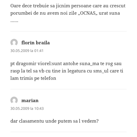
Oare dece trebuie sa jicnim persoane care au crescut
porumbei de nu avem noi zile „OCNAS„ urat suna
……
florin braila
spune:
30.05.2009 la 01:41
pt dragomir viorel:sunt antohe suna_ma te rog sau
rasp la tel sa vb cu tine in legatura cu sms_ul care ti
lam trimis pe telefon
marian
spune:
30.05.2009 la 10:43
dar clasamentu unde putem sa l vedem?