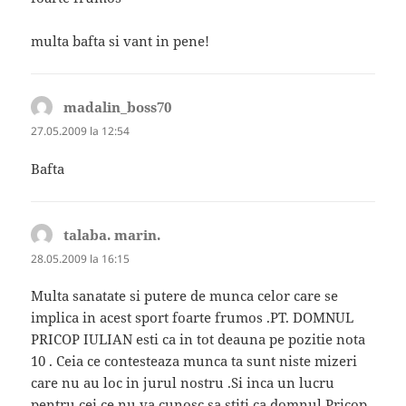
multa bafta si vant in pene!
madalin_boss70
spune:
27.05.2009 la 12:54
Bafta
talaba. marin.
spune:
28.05.2009 la 16:15
Multa sanatate si putere de munca celor care se
implica in acest sport foarte frumos .PT. DOMNUL
PRICOP IULIAN esti ca in tot deauna pe pozitie nota
10 . Ceia ce contesteaza munca ta sunt niste mizeri
care nu au loc in jurul nostru .Si inca un lucru
pentru cei ce nu va cunosc sa stiti ca domnul Pricop