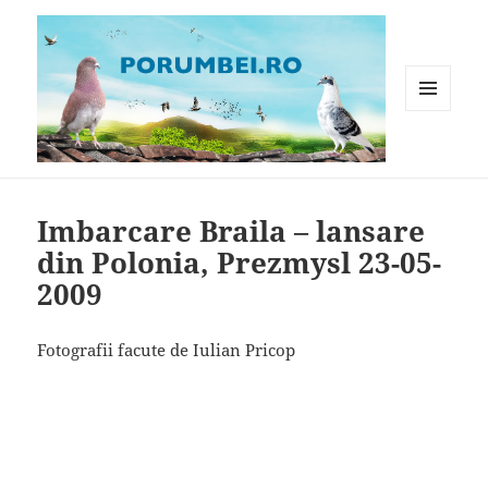
MENIU
ȘI
WIDGET-
Porumbei.ro
URI
Imbarcare Braila – lansare
din Polonia, Prezmysl 23-05-
2009
Fotografii facute de Iulian Pricop