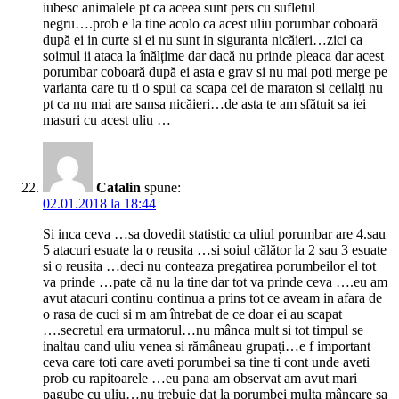
iubesc animalele pt ca aceea sunt pers cu sufletul
negru….prob e la tine acolo ca acest uliu porumbar coboară
după ei in curte si ei nu sunt in siguranta nicăieri…zici ca
soimul ii ataca la înălțime dar dacă nu prinde pleaca dar acest
porumbar coboară după ei asta e grav si nu mai poti merge pe
varianta care tu ti o spui ca scapa cei de maraton si ceilalți nu
pt ca nu mai are sansa nicăieri…de asta te am sfătuit sa iei
masuri cu acest uliu …
Catalin
spune:
02.01.2018 la 18:44
Si inca ceva …sa dovedit statistic ca uliul porumbar are 4.sau
5 atacuri esuate la o reusita …si soiul călător la 2 sau 3 esuate
si o reusita …deci nu conteaza pregatirea porumbeilor el tot
va prinde …pate că nu la tine dar tot va prinde ceva ….eu am
avut atacuri continu continua a prins tot ce aveam in afara de
o rasa de cuci si m am întrebat de ce doar ei au scapat
….secretul era urmatorul…nu mânca mult si tot timpul se
inaltau cand uliu venea si rămâneau grupați…e f important
ceva care toti care aveti porumbei sa tine ti cont unde aveti
prob cu rapitoarele …eu pana am observat am avut mari
pagube cu uliu…nu trebuie dat la porumbei multa mâncare sa