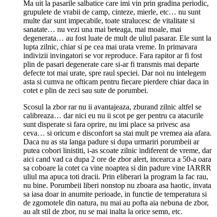
Ma uit la pasarile salbatice care imi vin prin gradina periodic,
grupulete de vrabii de camp, cinteze, mierle, etc… nu sunt
multe dar sunt impecabile, toate stralucesc de vitalitate si
sanatate… nu vezi una mai beteaga, mai moale, mai
degenerata… au fost luate de mult de uliul pasarar. Ele sunt la
lupta zilnic, chiar si pe cea mai urata vreme. In primavara
indivizii invingatori se vor reproduce. Fara rapitor ar fi fost
plin de pasari degenerate care si-ar fi transmis mai departe
defecte tot mai urate, spre raul speciei. Dar noi nu intelegem
asta si cumva ne ofticam pentru fiecare pierdere chiar daca in
cotet e plin de zeci sau sute de porumbei.
Scosul la zbor rar nu ii avantajeaza, zburand zilnic altfel se
calibreaza… dar nici eu nu ii scot pe ger pentru ca atacurile
sunt disperate si fara oprire, nu imi place sa privesc asa
ceva… si oricum e disconfort sa stai mult pe vremea aia afara.
Daca nu as sta langa padure si dupa urmariri porumbeii ar
putea cobori linistiti, i-as scoate zilnic indiferent de vreme, dar
aici cand vad ca dupa 2 ore de zbor alert, incearca a 50-a oara
sa coboare la cotet ca vine noaptea si din padure vine IARRR
uliul ma apuca toti dracii. Prin eliberari la program la fac rau,
nu bine. Porumbeii liberi nonstop nu zboara asa haotic, invata
sa iasa doar in anumite perioade, in functie de temperatura si
de zgomotele din natura, nu mai au pofta aia nebuna de zbor,
au alt stil de zbor, nu se mai inalta la orice semn, etc.