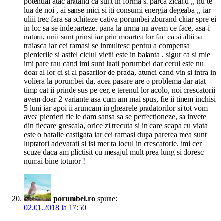
potential atac aratand ca sunt in forma si parca zicand ,, nu te
lua de noi , ai sanse mici si iti consumi energia degeaba ,, iar
uliii trec fara sa schiteze cativa porumbei zburand chiar spre ei
in loc sa se indeparteze. pana la urma nu avem ce face, asa-i
natura, unii sunt prinsi iar prin moartea lor fac ca si altii sa
traiasca iar cei ramasi se inmultesc pentru a compensa
pierderile si astfel ciclul vietii este in balanta . sigur ca si mie
imi pare rau cand imi sunt luati porumbei dar cerul este nu
doar al lor ci si al pasarilor de prada, atunci cand vin si intra in
voliera la porumbei da, acea pasare are o problema dar atat
timp cat ii prinde sus pe cer, e terenul lor acolo, noi crescatorii
avem doar 2 variante asa cum am mai spus, fie ii tinem inchisi
5 luni iar apoi ii aruncam in ghearele pradatorilor si tot vom
avea pierderi fie le dam sansa sa se perfectioneze, sa invete
din fiecare greseala, orice zi trecuta si in care scapa cu viata
este o batalie castigata iar cei ramasi dupa parerea mea sunt
luptatori adevarati si isi merita locul in crescatorie. imi cer
scuze daca am plictisit cu mesajul mult prea lung si doresc
numai bine toturor !
porumbei.ro
spune:
02.01.2018 la 17:50