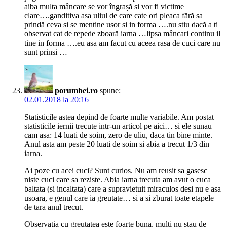
aiba multa mâncare se vor îngrașă si vor fi victime
clare….ganditiva asa uliul de care cate ori pleaca fără sa
prindă ceva si se mentine usor si in forma ….nu stiu dacă a ti
observat cat de repede zboară iarna …lipsa mâncari continu il
tine in forma ….eu asa am facut cu aceea rasa de cuci care nu
sunt prinsi …
porumbei.ro
spune:
02.01.2018 la 20:16
Statisticile astea depind de foarte multe variabile. Am postat
statisticile iernii trecute intr-un articol pe aici… si ele sunau
cam asa: 14 luati de soim, zero de uliu, daca tin bine minte.
Anul asta am peste 20 luati de soim si abia a trecut 1/3 din
iarna.
Ai poze cu acei cuci? Sunt curios. Nu am reusit sa gasesc
niste cuci care sa reziste. Abia iarna trecuta am avut o cuca
baltata (si incaltata) care a supravietuit miraculos desi nu e asa
usoara, e genul care ia greutate… si a si zburat toate etapele
de tara anul trecut.
Observatia cu greutatea este foarte buna, multi nu stau de