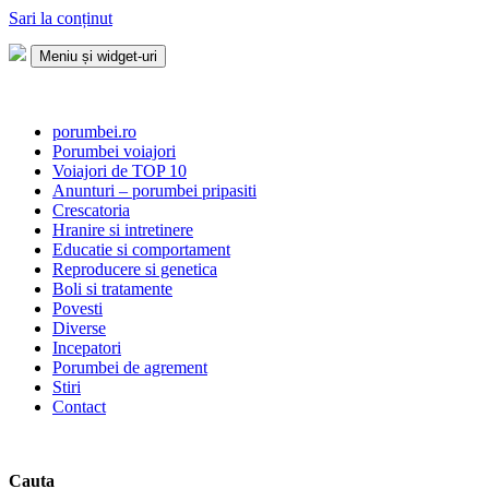
Sari la conținut
Meniu și widget-uri
Porumbei.ro
Enciclopedia porumbelului
porumbei.ro
Porumbei voiajori
Voiajori de TOP 10
Anunturi – porumbei pripasiti
Crescatoria
Hranire si intretinere
Educatie si comportament
Reproducere si genetica
Boli si tratamente
Povesti
Diverse
Incepatori
Porumbei de agrement
Stiri
Contact
Cauta