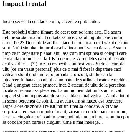
Impact frontal
Inca o secventa cu atac de uliu, la cererea publicului.
Este probabil ultima filmare de acest gen pe iarna asta. De acum
trebuie sa stau mai mult cu bata sa incerc sa alung ulii care vin in
curte. Pe 23 Decembrie au fost atacuri cum nu am mai vazut de cand
sunt. 3 ulii simultan in jurul casei si inca unul venea de sus. Asta in
timp ce in departare planau altii, asa cum imi spunea si colegul care
le mai da drumu si sta la 1 Km de mine. Am inteles ca sunt pe cale
de disparitie… (?!) In ziua respectiva au fost vreo 30 de atacuri de
uliu (ce am vazut personal) plus ce o mai fi fost la departare caci
vedeam stolul unduind ca o tornada la orizont, straluceau la
intoarceri in bataia soarelui ca un banc de sardine atacate de rechini.
Cand ajungeau acasa primeau inca 2 atacuri de uliu de la perechea
locala si trebuiau sa plece iar. La un moment dat unii s-au ridicat
dupa ei si i-au impins atat de sus ca abia se mai vedeau. Apoi a intrat
in scena perechea de soimi, nu aveau cum sa rateze asa petrecere.
Dupa 2 ore de zbor au reusit intr-un final sa coboare. Aici vine
surpriza… eu eram cu pulsul marit, ziceam ca nu le mai dau drumu,
iar ei se ciuguleau relaxati in pene, unii nici nu au intrat si au inceput
sa coboare prin curte la ciugulit. Cine ii mai intelege…