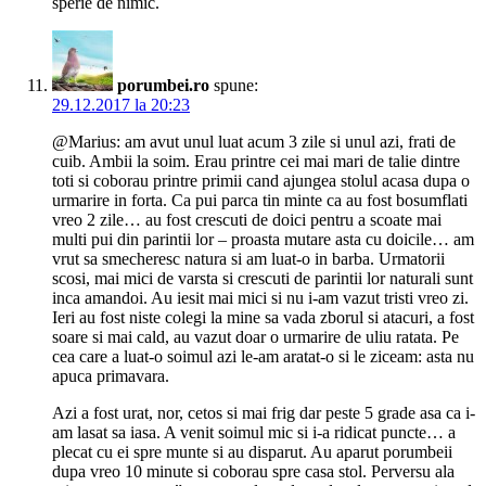
sperie de nimic.
porumbei.ro
spune:
29.12.2017 la 20:23
@Marius: am avut unul luat acum 3 zile si unul azi, frati de
cuib. Ambii la soim. Erau printre cei mai mari de talie dintre
toti si coborau printre primii cand ajungea stolul acasa dupa o
urmarire in forta. Ca pui parca tin minte ca au fost bosumflati
vreo 2 zile… au fost crescuti de doici pentru a scoate mai
multi pui din parintii lor – proasta mutare asta cu doicile… am
vrut sa smecheresc natura si am luat-o in barba. Urmatorii
scosi, mai mici de varsta si crescuti de parintii lor naturali sunt
inca amandoi. Au iesit mai mici si nu i-am vazut tristi vreo zi.
Ieri au fost niste colegi la mine sa vada zborul si atacuri, a fost
soare si mai cald, au vazut doar o urmarire de uliu ratata. Pe
cea care a luat-o soimul azi le-am aratat-o si le ziceam: asta nu
apuca primavara.
Azi a fost urat, nor, cetos si mai frig dar peste 5 grade asa ca i-
am lasat sa iasa. A venit soimul mic si i-a ridicat puncte… a
plecat cu ei spre munte si au disparut. Au aparut porumbeii
dupa vreo 10 minute si coborau spre casa stol. Perversu ala