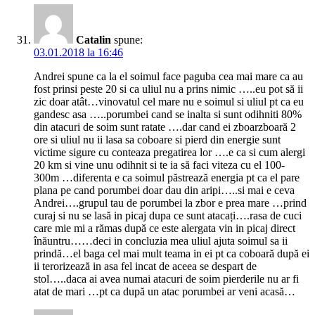
Catalin
spune:
03.01.2018 la 16:46
Andrei spune ca la el soimul face paguba cea mai mare ca au
fost prinsi peste 20 si ca uliul nu a prins nimic …..eu pot să ii
zic doar atât…vinovatul cel mare nu e soimul si uliul pt ca eu
gandesc asa …..porumbei cand se inalta si sunt odihniti 80%
din atacuri de soim sunt ratate ….dar cand ei zboarzboară 2
ore si uliul nu ii lasa sa coboare si pierd din energie sunt
victime sigure cu conteaza pregatirea lor ….e ca si cum alergi
20 km si vine unu odihnit si te ia să faci viteza cu el 100-
300m …diferenta e ca soimul păstrează energia pt ca el pare
plana pe cand porumbei doar dau din aripi…..si mai e ceva
Andrei….grupul tau de porumbei la zbor e prea mare …prind
curaj si nu se lasă in picaj dupa ce sunt atacați….rasa de cuci
care mie mi a rămas după ce este alergata vin in picaj direct
înăuntru……deci in concluzia mea uliul ajuta soimul sa ii
prindă…el baga cel mai mult teama in ei pt ca coboară după ei
ii terorizează in asa fel incat de aceea se despart de
stol…..daca ai avea numai atacuri de soim pierderile nu ar fi
atat de mari …pt ca după un atac porumbei ar veni acasă…