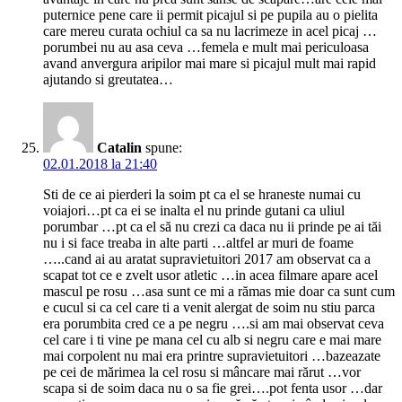
puternice pene care ii permit picajul si pe pupila au o pielita
care mereu curata ochiul ca sa nu lacrimeze in acel picaj …
porumbei nu au asa ceva …femela e mult mai periculoasa
avand anvergura aripilor mai mare si picajul mult mai rapid
ajutando si greutatea…
Catalin
spune:
02.01.2018 la 21:40
Sti de ce ai pierderi la soim pt ca el se hraneste numai cu
voiajori…pt ca ei se inalta el nu prinde gutani ca uliul
porumbar …pt ca el să nu crezi ca daca nu ii prinde pe ai tăi
nu i si face treaba in alte parti …altfel ar muri de foame
…..cand ai au aratat supravietuitori 2017 am observat ca a
scapat tot ce e zvelt usor atletic …in acea filmare apare acel
mascul pe rosu …asa sunt ce mi a rămas mie doar ca sunt cum
e cucul si ca cel care ti a venit alergat de soim nu stiu parca
era porumbita cred ce a pe negru ….si am mai observat ceva
cel care i ti vine pe mana cel cu alb si negru care e mai mare
mai corpolent nu mai era printre supravietuitori …bazeazate
pe cei de mărimea la cel rosu si mâncare mai rărut …vor
scapa si de soim daca nu o sa fie grei….pot fenta usor …dar