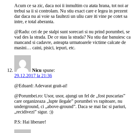
Acum ce sa zic, daca noi ii inmultim cu atata hrana, tot noi ar
trebui sa ii si controlam. Nu stiu exact care e legea in prezent
dar daca nu ai voie sa faultezi un uliu care iti vine pe cotet sa
intre, e total aberanta.
@Radu: cei de pe stalpi sunt sorecari si nu prind porumbei, se
vad des la strada. De ce stau la strada? Nu stiu dar banuiesc ca
mancand si cadavre, asteapta urmatoarele victime calcate de
masini… caini, pisici, iepuri, etc.
Nicu
spune:
29.12.2017 la 21:36
@Eduard: Adevarat grait-ai!
@Porumbei.ro: Usor, usor, ajungi un fel de „fost puscarias”
care organizeaza „lupte ilegale” porumbei vs rapitoare, nu
underground, ci „above-ground”. Daca se mai fac si pariuri,
„recidivezi” sigur. :))
P.S: Hai liberare!