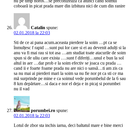
nu pe timp noros…se preconizează că atunci când soimul
coboară in picat prada mare din izbitura nici de cum din ranire
Catalin
spune:
02.01.2018 la 22:03
Sti de ce ai pana acum.aceasta pierdere la soim …pt ca se
înmulțesc f rapid …sunt pui lor care si ei au devenit adulți si la
anu va fi mai rau si tot asa …am studiat toate atacurile de soim
spun si de uliu care exista ….sunt f diferiți…unul e bun la sol
altul in aer …dar prob e la soim efectiv se joaca cu prada …
cand ii e foarte foame prada nu are nici o sansă…ti am zis ca
sa nu mai ai pierderi mari la soim sa nu fie nor pt ca sti ce ma
mă surprinde pe mine e ca soimul vede porumbelul de la 6 sau
8 km depărtare…si daca e nor el deja e in picaj si porumbei
nu il vad
porumbei.ro
spune:
02.01.2018 la 22:03
Lotul de zbor sta inchis iarna, deci baltatul mare e bine merci