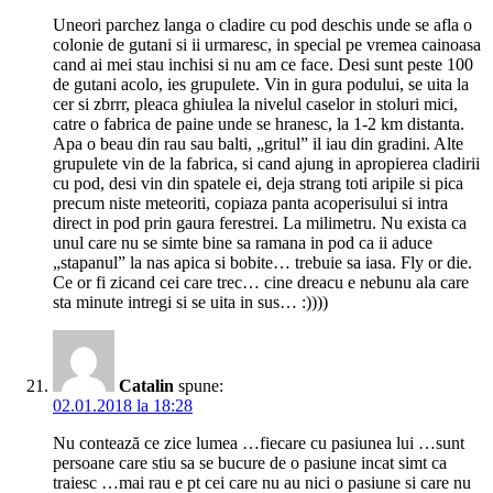
Uneori parchez langa o cladire cu pod deschis unde se afla o
colonie de gutani si ii urmaresc, in special pe vremea cainoasa
cand ai mei stau inchisi si nu am ce face. Desi sunt peste 100
de gutani acolo, ies grupulete. Vin in gura podului, se uita la
cer si zbrrr, pleaca ghiulea la nivelul caselor in stoluri mici,
catre o fabrica de paine unde se hranesc, la 1-2 km distanta.
Apa o beau din rau sau balti, „gritul” il iau din gradini. Alte
grupulete vin de la fabrica, si cand ajung in apropierea cladirii
cu pod, desi vin din spatele ei, deja strang toti aripile si pica
precum niste meteoriti, copiaza panta acoperisului si intra
direct in pod prin gaura ferestrei. La milimetru. Nu exista ca
unul care nu se simte bine sa ramana in pod ca ii aduce
„stapanul” la nas apica si bobite… trebuie sa iasa. Fly or die.
Ce or fi zicand cei care trec… cine dreacu e nebunu ala care
sta minute intregi si se uita in sus… :))))
Catalin
spune:
02.01.2018 la 18:28
Nu contează ce zice lumea …fiecare cu pasiunea lui …sunt
persoane care stiu sa se bucure de o pasiune incat simt ca
traiesc …mai rau e pt cei care nu au nici o pasiune si care nu