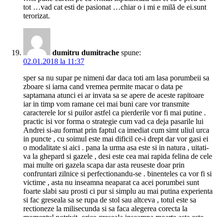
tot …vad cat esti de pasionat …chiar o i mi e milă de ei.sunt
terorizat.
dumitru dumitrache
spune:
02.01.2018 la 11:37
sper sa nu supar pe nimeni dar daca toti am lasa porumbeii sa
zboare si iarna cand vremea permite macar o data pe
saptamana atunci ei ar invata sa se apere de aceste rapitoare
iar in timp vom ramane cei mai buni care vor transmite
caracterele lor si puilor astfel ca pierderile vor fi mai putine .
practic isi vor forma o strategie cum vad ca deja pasarile lui
Andrei si-au format prin faptul ca imediat cum simt uliul urca
in puncte , cu soimul este mai dificil ce-i drept dar vor gasi ei
o modalitate si aici . pana la urma asa este si in natura , uitati-
va la ghepard si gazele , desi este cea mai rapida felina de cele
mai multe ori gazela scapa dar asta reuseste doar prin
confruntari zilnice si perfectionandu-se . binenteles ca vor fi si
victime , asta nu inseamna neaparat ca acei porumbei sunt
foarte slabi sau prosti ci pur si simplu au mai putina experienta
si fac greseala sa se rupa de stol sau altceva , totul este sa
rectioneze la milisecunda si sa faca alegerea corecta la