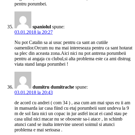
pentru porumbei.
spaniolul
spune:
03.01.2018 la 20:27
Nu pot Catalin sa ai usuc pentru ca sant an cutiile
oamenilor.Orcum nu ma mai intereseaza pentru ca sant hotarat
sa plec din aceasta zona.Aici nici nu pot antrena porumbeii
pentru ai angaja cu clubul,si alta problema este ca ami distrug
viata stand langa porumbei !
dumitru dumitrache
spune:
03.01.2018 la 20:43
de acord cu andrei ( com 34 ) , asa cum am mai spus eu ii am
in mansarda iar casa fiind cu etaj porumbeii sunt undeva la 9
m de sol fara nici un copac in jur astfel incat ei cand stau pe
casa uliul nici macar nu se oboseste sa-i atace , in schimb
atunci cand se inalta intervine uneori soimul si atunci
problema e mai serioasa .