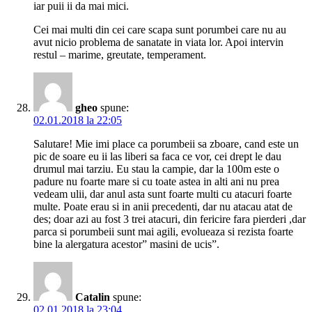
iar puii ii da mai mici.
Cei mai multi din cei care scapa sunt porumbei care nu au
avut nicio problema de sanatate in viata lor. Apoi intervin
restul – marime, greutate, temperament.
gheo
spune:
02.01.2018 la 22:05
Salutare! Mie imi place ca porumbeii sa zboare, cand este un
pic de soare eu ii las liberi sa faca ce vor, cei drept le dau
drumul mai tarziu. Eu stau la campie, dar la 100m este o
padure nu foarte mare si cu toate astea in alti ani nu prea
vedeam ulii, dar anul asta sunt foarte multi cu atacuri foarte
multe. Poate erau si in anii precedenti, dar nu atacau atat de
des; doar azi au fost 3 trei atacuri, din fericire fara pierderi ,dar
parca si porumbeii sunt mai agili, evolueaza si rezista foarte
bine la alergatura acestor” masini de ucis”.
Catalin
spune:
02.01.2018 la 23:04