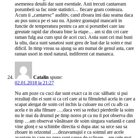
asemenea detalii dar sunt esentiale. Anii trecuti cantaream
porumbeii sa fac niste statistici… fiecare gram conteaza.
Acum ii „cantaresc” auditiv, cand zboara imi dau seama daca
au pus sunca pe ei sau nu. Ajustez gramajul mancarii in
functie de temperatura pentru ca am si porumbei care iau
greutate rapid dar zboara bine la etape… am si din cei care
raman fulg asa cum spui de acei cuci. Astia sunt cei mai buni
la uliu, daca sunt sanatosi sunt greu de luat dar la soim e mai
dificil. In timp vreau sa ajung sa am numai de genul asta, care
raman usori in mod natural, indiferent cat mananca.
Catalin
spune:
02.01.2018 la 21:27
Nu am poze cu cuci dar sunt exact ca in cuc sălbatic si pui
rezultați din ei sunt si ca cel care ai tu filmuletul acela in care a
scapat alergat de soim cel inchis la culoare nu cel cu alb ca
acela e in alta filmare ….daca vrei sa reduci pierderile la soim
nu le mai da drumul pe timp noros pt ca nu il pot observa din
timp …am observat vânătoare de soim singura variantă e cand
vine glonț e sa schimbe directia si dupa atac sa urce sau sa
zboare in orizontal ….dezavantajul e ca soimul are acele
avantaje in care nu prea sunt sanse de scăpare…are cele mai