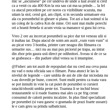
mic se „ascunsese” pe cer undeva de unde a luat avant si cred
ca a venit cu aia 400 Km la ora sau cat ma-sa prinde… la fel
ca atacul precedent pe cer noros cu vizibilitate scazuta, ma
uitam la stol, cerul gol, am clipit, si in secunda urmatoare era
ala cu porumbelul in gheare si plana. Tot azi a luat soimul si la
un coleg de la cativa Km de mine. Ori sunt mai multe perechi
ori a hranit femela si acum vroia sa manance si gura lui ceva.
Vreo 2 ore au incercat porumbeii sa pice dar tot veneau ulii si
ii inaltau iar. Dupa atacul de soim am auzit „vum vum vum” si
au picat vreo 3 bomba, printre care neagra din filmarea cu
urmarire sus… nici nu au mai pus piciorul pe trapa, au intrat
din zbor prin gaura usii direct pe odihnitori. Aveau si de ce sa
se grabeasca – din padure uliul venea sa ii intampine.
@Fisher: am tot auzit de repopulari dar nu cred asa ceva pana
nu vad o nota oficiala sau o filmare. Pana atunci le las la
nivelul de legende – care umbla de ani de zile dar niciodata nu
s-au dovedit pe bune, concret. Sunt multi pentru ca toata vara
se pot inmulti in voie la cat puiet de porumbei si cursieri
rataciti/obositi umbla peste tot. Toamna li se inchid brusc
restaurantele si ii roade foamea mai ales ca pe frig creste
consumul de calorii pentru incalzire. In plus fiind specializati
pe porumbei (si vara gasesc o gramada de prazi foarte usoare)
le e cam greu sa prinda salbaticiuni.