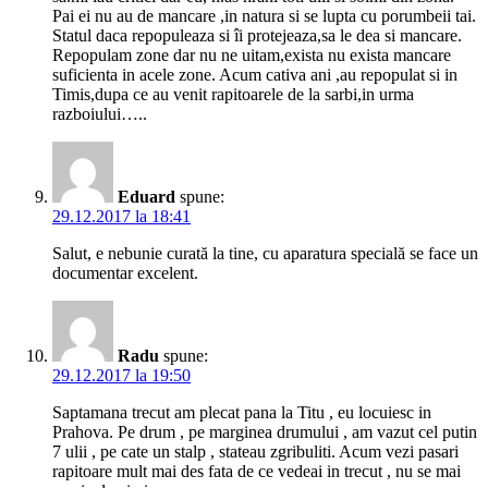
Pai ei nu au de mancare ,in natura si se lupta cu porumbeii tai.
Statul daca repopuleaza si îi protejeaza,sa le dea si mancare.
Repopulam zone dar nu ne uitam,exista nu exista mancare
suficienta in acele zone. Acum cativa ani ,au repopulat si in
Timis,dupa ce au venit rapitoarele de la sarbi,in urma
razboiului…..
Eduard
spune:
29.12.2017 la 18:41
Salut, e nebunie curată la tine, cu aparatura specială se face un
documentar excelent.
Radu
spune:
29.12.2017 la 19:50
Saptamana trecut am plecat pana la Titu , eu locuiesc in
Prahova. Pe drum , pe marginea drumului , am vazut cel putin
7 ulii , pe cate un stalp , stateau zgribuliti. Acum vezi pasari
rapitoare mult mai des fata de ce vedeai in trecut , nu se mai