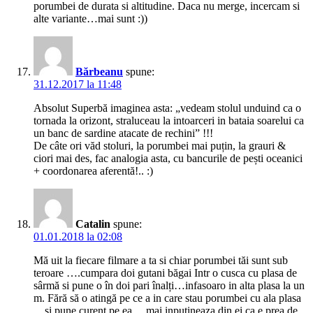
porumbei de durata si altitudine. Daca nu merge, incercam si
alte variante…mai sunt :))
Bărbeanu
spune:
31.12.2017 la 11:48
Absolut Superbă imaginea asta: „vedeam stolul unduind ca o
tornada la orizont, straluceau la intoarceri in bataia soarelui ca
un banc de sardine atacate de rechini” !!!
De câte ori văd stoluri, la porumbei mai puțin, la grauri &
ciori mai des, fac analogia asta, cu bancurile de pești oceanici
+ coordonarea aferentă!.. :)
Catalin
spune:
01.01.2018 la 02:08
Mă uit la fiecare filmare a ta si chiar porumbei tăi sunt sub
teroare ….cumpara doi gutani băgai Intr o cusca cu plasa de
sârmă si pune o în doi pari înalți…infasoaro in alta plasa la un
m. Fără să o atingă pe ce a in care stau porumbei cu ala plasa
…si pune curent pe ea …mai inputineaza din ei ca e prea de