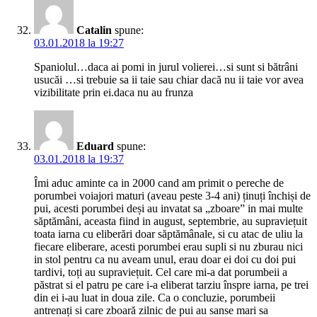
Catalin
spune:
03.01.2018 la 19:27
Spaniolul…daca ai pomi in jurul volierei…si sunt si bătrâni
usucăi …si trebuie sa ii taie sau chiar dacă nu ii taie vor avea
vizibilitate prin ei.daca nu au frunza
Eduard
spune:
03.01.2018 la 19:37
Îmi aduc aminte ca in 2000 cand am primit o pereche de
porumbei voiajori maturi (aveau peste 3-4 ani) ținuți închiși de
pui, acesti porumbei deși au invatat sa „zboare” in mai multe
săptămâni, aceasta fiind in august, septembrie, au supraviețuit
toata iarna cu eliberări doar săptămânale, si cu atac de uliu la
fiecare eliberare, acesti porumbei erau supli si nu zburau nici
in stol pentru ca nu aveam unul, erau doar ei doi cu doi pui
tardivi, toți au supraviețuit. Cel care mi-a dat porumbeii a
păstrat si el patru pe care i-a eliberat tarziu înspre iarna, pe trei
din ei i-au luat in doua zile. Ca o concluzie, porumbeii
antrenați si care zboară zilnic de pui au sanse mari sa