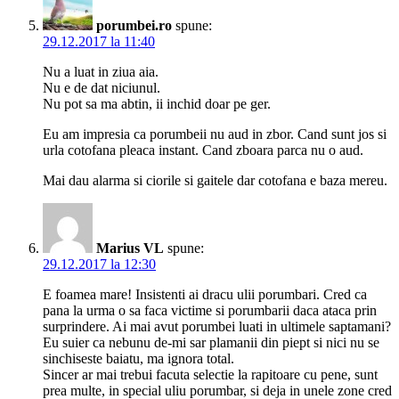
porumbei.ro
spune:
29.12.2017 la 11:40
Nu a luat in ziua aia.
Nu e de dat niciunul.
Nu pot sa ma abtin, ii inchid doar pe ger.
Eu am impresia ca porumbeii nu aud in zbor. Cand sunt jos si
urla cotofana pleaca instant. Cand zboara parca nu o aud.
Mai dau alarma si ciorile si gaitele dar cotofana e baza mereu.
Marius VL
spune:
29.12.2017 la 12:30
E foamea mare! Insistenti ai dracu ulii porumbari. Cred ca
pana la urma o sa faca victime si porumbarii daca ataca prin
surprindere. Ai mai avut porumbei luati in ultimele saptamani?
Eu suier ca nebunu de-mi sar plamanii din piept si nici nu se
sinchiseste baiatu, ma ignora total.
Sincer ar mai trebui facuta selectie la rapitoare cu pene, sunt
prea multe, in special uliu porumbar, si deja in unele zone cred