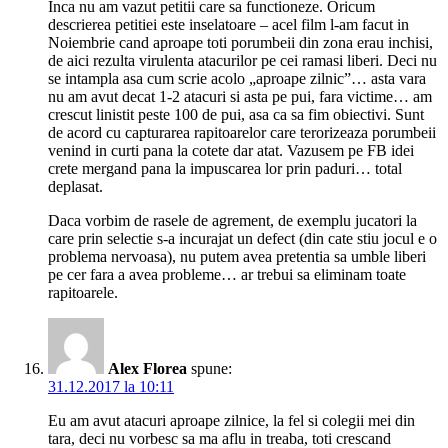
Inca nu am vazut petitii care sa functioneze. Oricum
descrierea petitiei este inselatoare – acel film l-am facut in
Noiembrie cand aproape toti porumbeii din zona erau inchisi,
de aici rezulta virulenta atacurilor pe cei ramasi liberi. Deci nu
se intampla asa cum scrie acolo „aproape zilnic”… asta vara
nu am avut decat 1-2 atacuri si asta pe pui, fara victime… am
crescut linistit peste 100 de pui, asa ca sa fim obiectivi. Sunt
de acord cu capturarea rapitoarelor care terorizeaza porumbeii
venind in curti pana la cotete dar atat. Vazusem pe FB idei
crete mergand pana la impuscarea lor prin paduri… total
deplasat.
Daca vorbim de rasele de agrement, de exemplu jucatori la
care prin selectie s-a incurajat un defect (din cate stiu jocul e o
problema nervoasa), nu putem avea pretentia sa umble liberi
pe cer fara a avea probleme… ar trebui sa eliminam toate
rapitoarele.
Alex Florea
spune:
31.12.2017 la 10:11
Eu am avut atacuri aproape zilnice, la fel si colegii mei din
tara, deci nu vorbesc sa ma aflu in treaba, toti crescand