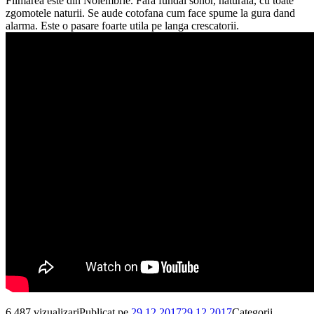
Filmarea este din Noiembrie. Fara fundal sonor, naturala, cu toate
zgomotele naturii. Se aude cotofana cum face spume la gura dand
alarma. Este o pasare foarte utila pe langa crescatorii.
6.487 vizualizari
Publicat pe
29.12.2017
29.12.2017
Categorii