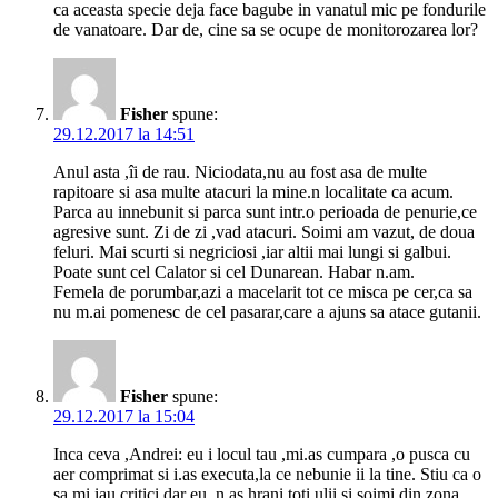
ca aceasta specie deja face bagube in vanatul mic pe fondurile
de vanatoare. Dar de, cine sa se ocupe de monitorozarea lor?
Fisher
spune:
29.12.2017 la 14:51
Anul asta ,îi de rau. Niciodata,nu au fost asa de multe
rapitoare si asa multe atacuri la mine.n localitate ca acum.
Parca au innebunit si parca sunt intr.o perioada de penurie,ce
agresive sunt. Zi de zi ,vad atacuri. Soimi am vazut, de doua
feluri. Mai scurti si negriciosi ,iar altii mai lungi si galbui.
Poate sunt cel Calator si cel Dunarean. Habar n.am.
Femela de porumbar,azi a macelarit tot ce misca pe cer,ca sa
nu m.ai pomenesc de cel pasarar,care a ajuns sa atace gutanii.
Fisher
spune:
29.12.2017 la 15:04
Inca ceva ,Andrei: eu i locul tau ,mi.as cumpara ,o pusca cu
aer comprimat si i.as executa,la ce nebunie ii la tine. Stiu ca o
sa.mi iau critici dar eu, n.as hrani toti ulii si soimi din zona.