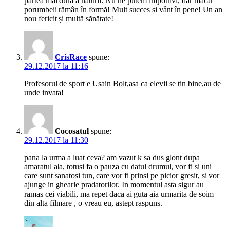
partea mai dură a naturii. Nu ne putem împotrivi, dar macar
porumbeii rămân în formă! Mult succes și vânt în pene! Un an
nou fericit și multă sănătate!
CrisRace
spune:
29.12.2017 la 11:16
Profesorul de sport e Usain Bolt,asa ca elevii se tin bine,au de
unde invata!
Cocosatul
spune:
29.12.2017 la 11:30
pana la urma a luat ceva? am vazut k sa dus glont dupa
amaratul ala, totusi fa o pauza cu datul drumul, vor fi si uni
care sunt sanatosi tun, care vor fi prinsi pe picior gresit, si vor
ajunge in ghearle pradatorilor. In momentul asta sigur au
ramas cei viabili, ma repet daca ai guta aia urmarita de soim
din alta filmare , o vreau eu, astept raspuns.