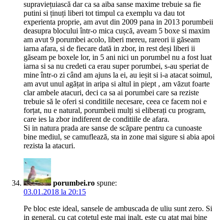
supraviețuiască dar ca sa aiba sanse maxime trebuie sa fie
putini si ținuți liberi tot timpul ca exemplu va dau tot
experienta proprie, am avut din 2009 pana in 2013 porumbeii
deasupra blocului într-o mica cușcă, aveam 5 boxe si maxim
am avut 9 porumbei acolo, liberi mereu, rareori ii găseam
iarna afara, si de fiecare dată in zbor, in rest deși liberi ii
găseam pe boxele lor, in 5 ani nici un porumbel nu a fost luat
iarna si sa nu credeti ca erau super porumbei, s-au speriat de
mine într-o zi când am ajuns la ei, au ieșit si i-a atacat soimul,
am avut unul agățat in aripa si altul in piept , am văzut foarte
clar ambele atacuri, deci ca sa ai porumbei care sa reziste
trebuie să le oferi si conditiile necesare, ceea ce facem noi e
forțat, nu e natural, porumbeii mulți si eliberați cu program,
care ies la zbor indiferent de conditiile de afara.
Si in natura prada are sanse de scăpare pentru ca cunoaste
bine mediul, se camuflează, sta in zone mai sigure si abia apoi
rezista la atacuri.
porumbei.ro
spune:
03.01.2018 la 20:15
Pe bloc este ideal, sansele de ambuscada de uliu sunt zero. Si
in general, cu cat cotetul este mai inalt, este cu atat mai bine