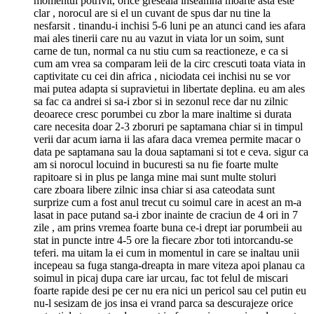
momentul potrivit, orice greseala inseamna moarte asta este
clar , norocul are si el un cuvant de spus dar nu tine la
nesfarsit . tinandu-i inchisi 5-6 luni pe an atunci cand ies afara
mai ales tinerii care nu au vazut in viata lor un soim, sunt
carne de tun, normal ca nu stiu cum sa reactioneze, e ca si
cum am vrea sa comparam leii de la circ crescuti toata viata in
captivitate cu cei din africa , niciodata cei inchisi nu se vor
mai putea adapta si supravietui in libertate deplina. eu am ales
sa fac ca andrei si sa-i zbor si in sezonul rece dar nu zilnic
deoarece cresc porumbei cu zbor la mare inaltime si durata
care necesita doar 2-3 zboruri pe saptamana chiar si in timpul
verii dar acum iarna ii las afara daca vremea permite macar o
data pe saptamana sau la doua saptamani si tot e ceva. sigur ca
am si norocul locuind in bucuresti sa nu fie foarte multe
rapitoare si in plus pe langa mine mai sunt multe stoluri
care zboara libere zilnic insa chiar si asa cateodata sunt
surprize cum a fost anul trecut cu soimul care in acest an m-a
lasat in pace putand sa-i zbor inainte de craciun de 4 ori in 7
zile , am prins vremea foarte buna ce-i drept iar porumbeii au
stat in puncte intre 4-5 ore la fiecare zbor toti intorcandu-se
teferi. ma uitam la ei cum in momentul in care se inaltau unii
incepeau sa fuga stanga-dreapta in mare viteza apoi planau ca
soimul in picaj dupa care iar urcau, fac tot felul de miscari
foarte rapide desi pe cer nu era nici un pericol sau cel putin eu
nu-l sesizam de jos insa ei vrand parca sa descurajeze orice