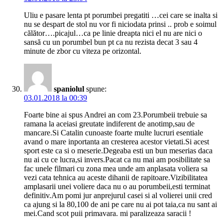
Uliu e pasare lenta pt porumbei pregatiti …cei care se inalta si
nu se despart de stol nu vor fi niciodata prinsi .. prob e soimul
călător….picajul…ca pe linie dreapta nici el nu are nici o
sansă cu un porumbel bun pt ca nu rezista decat 3 sau 4
minute de zbor cu viteza pe orizontal.
spaniolul
spune:
03.01.2018 la 00:39
Foarte bine ai spus Andrei an com 23.Porumbeii trebuie sa
ramana la aceiasi greutate indiferent de anotimp,sau de
mancare.Si Catalin cunoaste foarte multe lucruri esentiale
avand o mare inportanta an cresterea acestor vietati.Si acest
sport este ca si o meserie.Degeaba esti un bun meserias daca
nu ai cu ce lucra,si invers.Pacat ca nu mai am posibilitate sa
fac unele filmari cu zona mea unde am anplasata voliera sa
vezi cata tehnica au aceste dihanii de rapitoare.Vizibilitatea
amplasarii unei voliere daca nu o au porumbeii,esti terminat
definitiv.Am pomi jur anprejurul casei si al volierei unii cred
ca ajung si la 80,100 de ani pe care nu ai pot taia,ca nu sant ai
mei.Cand scot puii primavara. mi paralizeaza saracii !