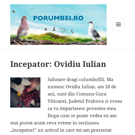
MENIU
ȘI
WIDGET-
Porumbei.ro
URI
Incepator: Ovidiu Iulian
Salutare dragi columbofili. Ma
numesc Ovidiu Iulian, am 20 de
ani, sunt din Comuna Gura
Vitioarei, Judetul Prahova si vreau
sa va impartasesc povestea mea.
Dupa cum se poate vedea eu am
mai postat acum ceva vreme in sectiunea
„incepatori” un articol in care mi-am prezentat