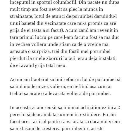
inceputul in sportul columbofil. Din pacate nu dupa
mult timp am fost nevoit sa plec la munca in
strainatate, lotul de atunci de porumbei daruindu-l
unui baietel din vecinatate care mi-a promis ca are
grija de ei (asta a si facut). Acum cand am revenit in
tara primul lucru pe care l-am facut a fost sa ma duc
in vechea voliera unde stiam ca de o vreme ma
asteapta o surpriza, trei din fostii mei porumbei
pierduti la unele zboruri la pui, erau deja instalati,
de ei avand grija tatal meu.
Acum am haotarat sa imi refac un lot de porumbei si
sa imi modernizez voliera, ea nefiind asa cum ar
trebui sa arate o adevarata voliera de porumbei.
In aceasta zi am reusit sa imi mai achizitionez inca 2
perechi si deocamdata suntem in extindere. Eu am
facut acest articol pentru a va arata ca daca noi vrem
sa ne lasam de cresterea porumbeilor, aceste