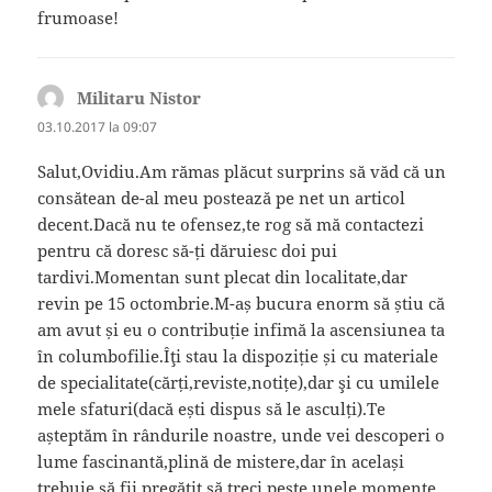
frumoase!
Militaru Nistor
spune:
03.10.2017 la 09:07
Salut,Ovidiu.Am rămas plăcut surprins să văd că un
consătean de-al meu postează pe net un articol
decent.Dacă nu te ofensez,te rog să mă contactezi
pentru că doresc să-ți dăruiesc doi pui
tardivi.Momentan sunt plecat din localitate,dar
revin pe 15 octombrie.M-aș bucura enorm să știu că
am avut și eu o contribuție infimă la ascensiunea ta
în columbofilie.Îţi stau la dispoziție și cu materiale
de specialitate(cărți,reviste,notițe),dar şi cu umilele
mele sfaturi(dacă ești dispus să le asculți).Te
așteptăm în rândurile noastre, unde vei descoperi o
lume fascinantă,plină de mistere,dar în același
trebuie să fii pregătit să treci peste unele momente