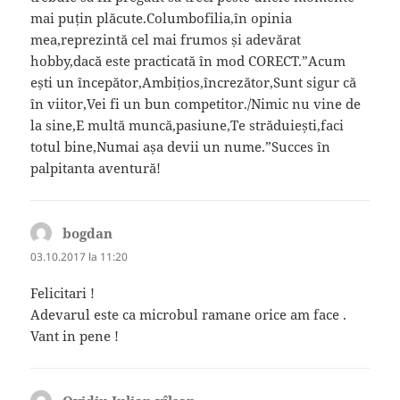
mai puțin plăcute.Columbofilia,în opinia
mea,reprezintă cel mai frumos și adevărat
hobby,dacă este practicată în mod CORECT.”Acum
ești un începător,Ambițios,încrezător,Sunt sigur că
în viitor,Vei fi un bun competitor./Nimic nu vine de
la sine,E multă muncă,pasiune,Te străduiești,faci
totul bine,Numai așa devii un nume.”Succes în
palpitanta aventură!
bogdan
spune:
03.10.2017 la 11:20
Felicitari !
Adevarul este ca microbul ramane orice am face .
Vant in pene !