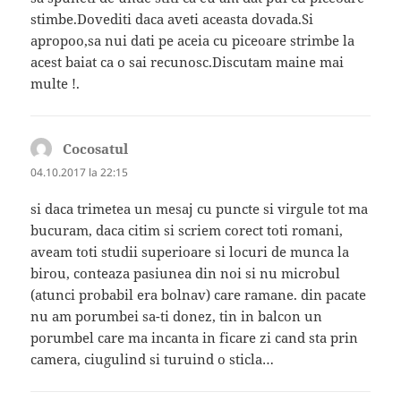
stimbe.Dovediti daca aveti aceasta dovada.Si
apropoo,sa nui dati pe aceia cu piceoare strimbe la
acest baiat ca o sai recunosc.Discutam maine mai
multe !.
Cocosatul
spune:
04.10.2017 la 22:15
si daca trimetea un mesaj cu puncte si virgule tot ma
bucuram, daca citim si scriem corect toti romani,
aveam toti studii superioare si locuri de munca la
birou, conteaza pasiunea din noi si nu microbul
(atunci probabil era bolnav) care ramane. din pacate
nu am porumbei sa-ti donez, tin in balcon un
porumbel care ma incanta in ficare zi cand sta prin
camera, ciugulind si turuind o sticla…