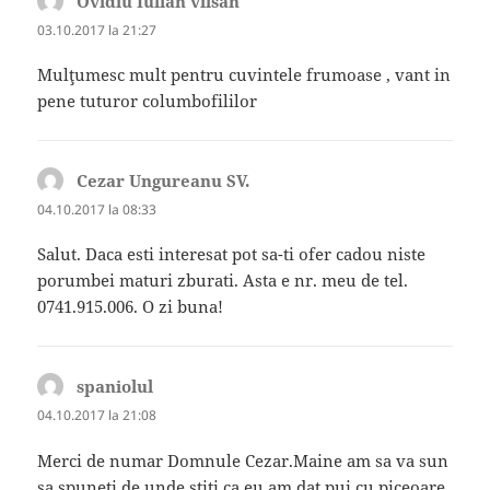
Ovidiu Iulian vîlsan
spune:
03.10.2017 la 21:27
Mulţumesc mult pentru cuvintele frumoase , vant in
pene tuturor columbofililor
Cezar Ungureanu SV.
spune:
04.10.2017 la 08:33
Salut. Daca esti interesat pot sa-ti ofer cadou niste
porumbei maturi zburati. Asta e nr. meu de tel.
0741.915.006. O zi buna!
spaniolul
spune:
04.10.2017 la 21:08
Merci de numar Domnule Cezar.Maine am sa va sun
sa spuneti de unde stiti ca eu am dat pui cu piceoare