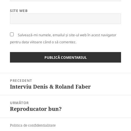
SITE WEB
Salvează-mi numele, emailul și site-ul web în acest navigator
pentru data viitoare când o să comentez.
Navigare
PRECEDENT
în
Interviu Denis & Roland Faber
Articolul
articole
anterior:
URMĂTOR
Reproducator bun?
Articolul
următor:
Politica de confidentialitate