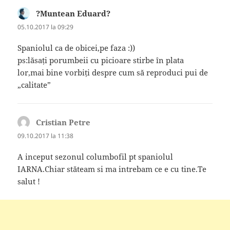
?Muntean Eduard?
spune:
05.10.2017 la 09:29
Spaniolul ca de obicei,pe faza :))
ps:lăsați porumbeii cu picioare stirbe în plata
lor,mai bine vorbiți despre cum să reproduci pui de
„calitate”
Cristian Petre
spune:
09.10.2017 la 11:38
A inceput sezonul columbofil pt spaniolul
IARNA.Chiar stăteam si ma intrebam ce e cu tine.Te
salut !