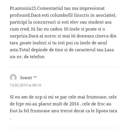
Pt.antoniu21.Comentariul tau ma impresionat
profound.Dacā esti columbofil (inscris in asociatie),
participi la concursuri si esti elev sau student asa
cum cred, îti fac eu cadou 10 inele si poate si o
surpriza.Dacā ai noroc si mai iti doneaza cineva din
tara ,poate inelezi si tu toti pui cu inele de anul
asta.Totul depinde de tine si de caracterul tau.Lasa
un nr. de telefon
Ionut ™
spune:
13.02.2015 la 00:10
SI eu am de ucp si mi se par cele mai frumoase, cele
de fcpr mi-au placut mult de 2014 , cele de frsc au
fost la fel frumoase anu trecut decat ca le lipsea tara
.