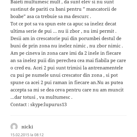
Baieti multumesc mult , da sunt elev si nu sunt
sustinut de pariti cu bani pentru ” mancatorii de
boabe” asa ca trebuie sa ma descurc .
Tot ce pot sa va spun este ca apuc sa inelez decat
ultima serie de pui … nu ii zbor , nu imi permit .
Desii am in crescatorie pui din porumbei destul de
buni de prin zona nu inelez nimic , nu zbor nimic .
Am pe cineva in zona care imi da 2 inele in fiecare
an sa inelez puii din perechea cea mai fiabila pe care
o cred eu. Acei 2 pui sunt trimisi la antrenamentele
cu pui pe numele unui crescator din zona , si pot
spune ca acei 2 pui raman in fiecare an.Nu as putea
accepta sa mi se dea ceva pentru care nu am muncit
…dar totusi , va multumesc .
Contact : skype:lupurus13
nicki
spune:
15.02.2015 la 08:12