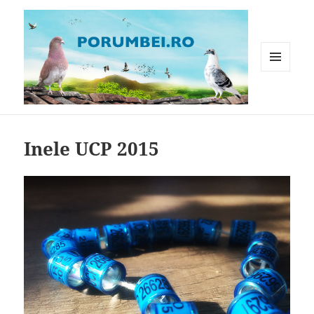
MENIU
ȘI
WIDGET-
Porumbei.ro
URI
Inele UCP 2015