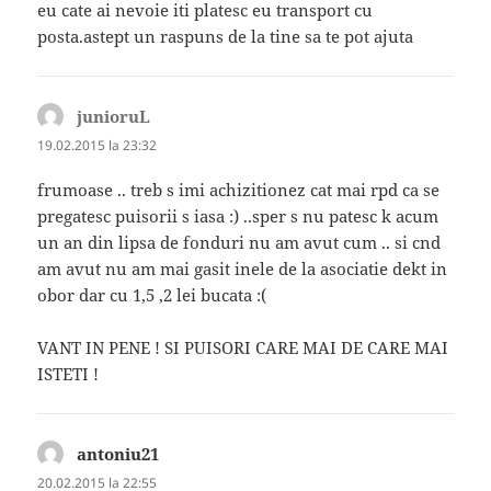
eu cate ai nevoie iti platesc eu transport cu
posta.astept un raspuns de la tine sa te pot ajuta
junioruL
spune:
19.02.2015 la 23:32
frumoase .. treb s imi achizitionez cat mai rpd ca se
pregatesc puisorii s iasa :) ..sper s nu patesc k acum
un an din lipsa de fonduri nu am avut cum .. si cnd
am avut nu am mai gasit inele de la asociatie dekt in
obor dar cu 1,5 ,2 lei bucata :(
VANT IN PENE ! SI PUISORI CARE MAI DE CARE MAI
ISTETI !
antoniu21
spune:
20.02.2015 la 22:55