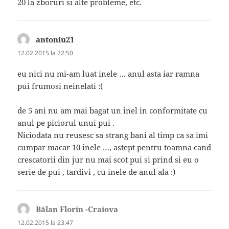
20 la zboruri si alte probleme, etc.
antoniu21
spune:
12.02.2015 la 22:50
eu nici nu mi-am luat inele … anul asta iar ramna
pui frumosi neinelati :(
de 5 ani nu am mai bagat un inel in conformitate cu
anul pe piciorul unui pui .
Niciodata nu reusesc sa strang bani al timp ca sa imi
cumpar macar 10 inele …, astept pentru toamna cand
crescatorii din jur nu mai scot pui si prind si eu o
serie de pui , tardivi , cu inele de anul ala :)
Bālan Florin -Craiova
spune:
12.02.2015 la 23:47