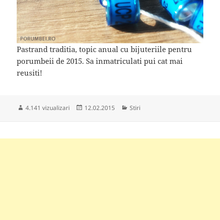
Pastrand traditia, topic anual cu bijuteriile pentru
porumbeii de 2015. Sa inmatriculati pui cat mai
reusiti!
Publicat
Categorii
4.141 vizualizari
12.02.2015
Stiri
pe