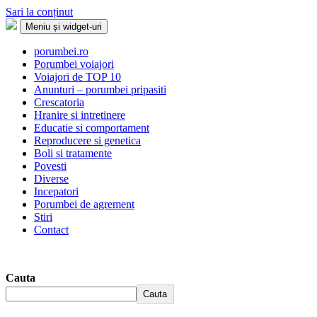
Sari la conținut
Meniu și widget-uri
Porumbei.ro
Enciclopedia porumbelului
porumbei.ro
Porumbei voiajori
Voiajori de TOP 10
Anunturi – porumbei pripasiti
Crescatoria
Hranire si intretinere
Educatie si comportament
Reproducere si genetica
Boli si tratamente
Povesti
Diverse
Incepatori
Porumbei de agrement
Stiri
Contact
Cauta
Cauta