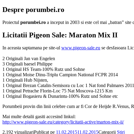
Despre porumbei.ro
Proiectul
porumbei.ro
a inceput in 2003 si este cel mai „batran” sit
Licitatii Pigeon Sale: Maraton Mix II
In aceasta saptamana pe site-ul
www.pigeon-sale.eu
se desfasoara Lici
2 Originali Jan van Engelen
3 Originali baesel Philippe
1 Original HS Team-100% Rutz und Sohne
1 Original Moise Dinu-Triplu Campion National FCPR 2014
1 Originali Hub Nijsten,
1 Original Brezan Catalin-Semisora cu Loc 1 Nat fond Palmares 201
1 Original Petrache Florin-Loc 75 Nat Moscova-1215 Km
1 Original Bogasieru & Dunarintu-100% Rutz und Sohne etc
Porumbeii provin din linii celebre cum ar fi Cor de Heijde R.Venus
Mai multe detalii gasiti accesind linkul:
http://www.pigeon-sale.eu/category/licitatii-active/marton-mix-ii/
2.192 vizualizari
Publicat pe
11.02.2015
11.02.2015
Categorii
Stiri