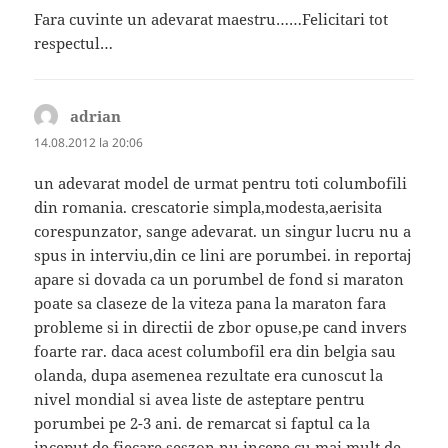
Fara cuvinte un adevarat maestru……Felicitari tot
respectul…
adrian
spune:
14.08.2012 la 20:06
un adevarat model de urmat pentru toti columbofili
din romania. crescatorie simpla,modesta,aerisita
corespunzator, sange adevarat. un singur lucru nu a
spus in interviu,din ce lini are porumbei. in reportaj
apare si dovada ca un porumbel de fond si maraton
poate sa claseze de la viteza pana la maraton fara
probleme si in directii de zbor opuse,pe cand invers
foarte rar. daca acest columbofil era din belgia sau
olanda, dupa asemenea rezultate era cunoscut la
nivel mondial si avea liste de asteptare pentru
porumbei pe 2-3 ani. de remarcat si faptul ca la
inceput de fiecare seszon nu incepe cu mai mult de