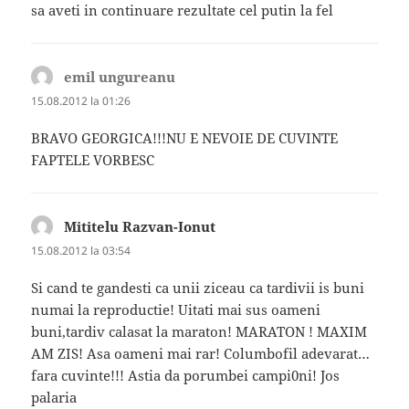
sa aveti in continuare rezultate cel putin la fel
emil ungureanu
spune:
15.08.2012 la 01:26
BRAVO GEORGICA!!!NU E NEVOIE DE CUVINTE
FAPTELE VORBESC
Mititelu Razvan-Ionut
spune:
15.08.2012 la 03:54
Si cand te gandesti ca unii ziceau ca tardivii is buni
numai la reproductie! Uitati mai sus oameni
buni,tardiv calasat la maraton! MARATON ! MAXIM
AM ZIS! Asa oameni mai rar! Columbofil adevarat…
fara cuvinte!!! Astia da porumbei campi0ni! Jos
palaria