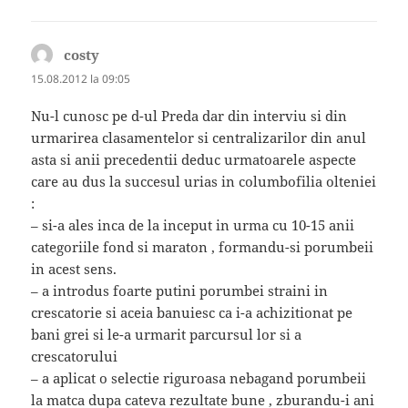
costy
spune:
15.08.2012 la 09:05
Nu-l cunosc pe d-ul Preda dar din interviu si din
urmarirea clasamentelor si centralizarilor din anul
asta si anii precedentii deduc urmatoarele aspecte
care au dus la succesul urias in columbofilia olteniei
:
– si-a ales inca de la inceput in urma cu 10-15 anii
categoriile fond si maraton , formandu-si porumbeii
in acest sens.
– a introdus foarte putini porumbei straini in
crescatorie si aceia banuiesc ca i-a achizitionat pe
bani grei si le-a urmarit parcursul lor si a
crescatorului
– a aplicat o selectie riguroasa nebagand porumbeii
la matca dupa cateva rezultate bune , zburandu-i ani