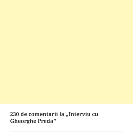
230 de comentarii la „Interviu cu
Gheorghe Preda”