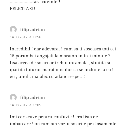
………………fara cuvinte!!
FELICITARI!
filip adrian
spune:
14.08.2012 la 22:56
Incredibil ! dar adevarat ! cum sa-ti soseasca toti cei
15 porumbei angajati la maraton in trei minute ?
fisa aceea de sosiri ar trebui inramata , sfintita si
ipartita tuturor maratonistilor sa se inchine la ea !
eu , unul , ma plec cu adanc respect !
filip adrian
spune:
14.08.2012 la 23:05
Imi cer scuze pentru confuzie ! era lista de
imbarcare ! oricum am vazut sosirile pe clasamente