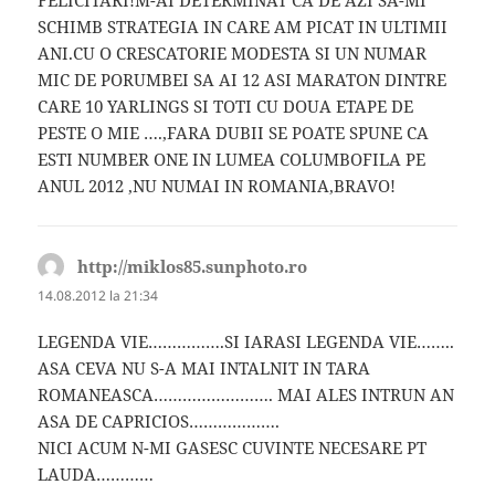
FELICITARI!M-AI DETERMINAT CA DE AZI SA-MI
SCHIMB STRATEGIA IN CARE AM PICAT IN ULTIMII
ANI.CU O CRESCATORIE MODESTA SI UN NUMAR
MIC DE PORUMBEI SA AI 12 ASI MARATON DINTRE
CARE 10 YARLINGS SI TOTI CU DOUA ETAPE DE
PESTE O MIE ….,FARA DUBII SE POATE SPUNE CA
ESTI NUMBER ONE IN LUMEA COLUMBOFILA PE
ANUL 2012 ,NU NUMAI IN ROMANIA,BRAVO!
http://miklos85.sunphoto.ro
spune:
14.08.2012 la 21:34
LEGENDA VIE…………….SI IARASI LEGENDA VIE……..
ASA CEVA NU S-A MAI INTALNIT IN TARA
ROMANEASCA……………………. MAI ALES INTRUN AN
ASA DE CAPRICIOS……………….
NICI ACUM N-MI GASESC CUVINTE NECESARE PT
LAUDA…………