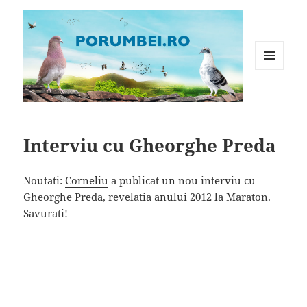
MENIU
ȘI
WIDGET-
Porumbei.ro
URI
Interviu cu Gheorghe Preda
Noutati:
Corneliu
a publicat un nou interviu cu
Gheorghe Preda, revelatia anului 2012 la Maraton.
Savurati!