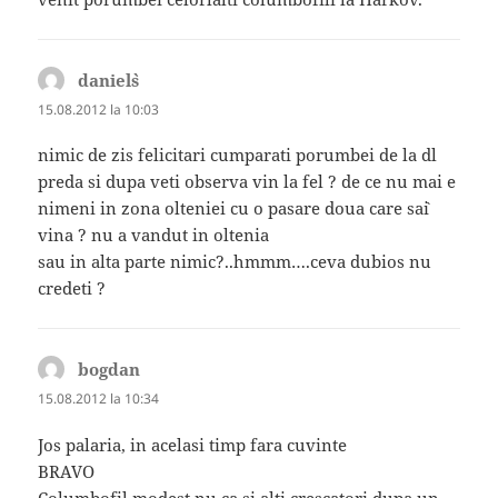
daniel`s
spune:
15.08.2012 la 10:03
nimic de zis felicitari cumparati porumbei de la dl
preda si dupa veti observa vin la fel ? de ce nu mai e
nimeni in zona olteniei cu o pasare doua care sa`i
vina ? nu a vandut in oltenia
sau in alta parte nimic?..hmmm….ceva dubios nu
credeti ?
bogdan
spune:
15.08.2012 la 10:34
Jos palaria, in acelasi timp fara cuvinte
BRAVO
Columbofil modest nu ca si alti crescatori dupa un