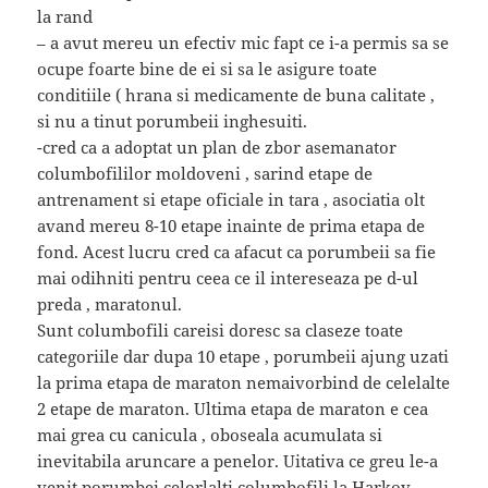
la rand
– a avut mereu un efectiv mic fapt ce i-a permis sa se
ocupe foarte bine de ei si sa le asigure toate
conditiile ( hrana si medicamente de buna calitate ,
si nu a tinut porumbeii inghesuiti.
-cred ca a adoptat un plan de zbor asemanator
columbofililor moldoveni , sarind etape de
antrenament si etape oficiale in tara , asociatia olt
avand mereu 8-10 etape inainte de prima etapa de
fond. Acest lucru cred ca afacut ca porumbeii sa fie
mai odihniti pentru ceea ce il intereseaza pe d-ul
preda , maratonul.
Sunt columbofili careisi doresc sa claseze toate
categoriile dar dupa 10 etape , porumbeii ajung uzati
la prima etapa de maraton nemaivorbind de celelalte
2 etape de maraton. Ultima etapa de maraton e cea
mai grea cu canicula , oboseala acumulata si
inevitabila aruncare a penelor. Uitativa ce greu le-a
venit porumbei celorlalti columbofili la Harkov.