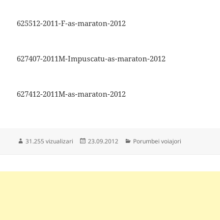
625512-2011-F-as-maraton-2012
627407-2011M-Impuscatu-as-maraton-2012
627412-2011M-as-maraton-2012
Publicat
Categorii
31.255 vizualizari
23.09.2012
Porumbei voiajori
pe