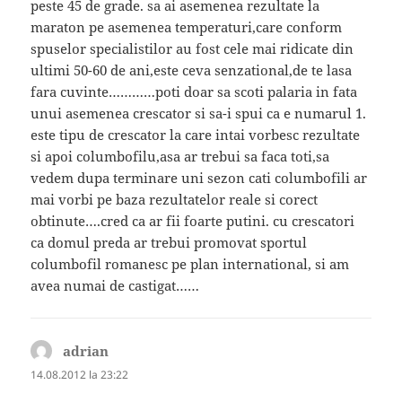
peste 45 de grade. sa ai asemenea rezultate la
maraton pe asemenea temperaturi,care conform
spuselor specialistilor au fost cele mai ridicate din
ultimi 50-60 de ani,este ceva senzational,de te lasa
fara cuvinte…………poti doar sa scoti palaria in fata
unui asemenea crescator si sa-i spui ca e numarul 1.
este tipu de crescator la care intai vorbesc rezultate
si apoi columbofilu,asa ar trebui sa faca toti,sa
vedem dupa terminare uni sezon cati columbofili ar
mai vorbi pe baza rezultatelor reale si corect
obtinute….cred ca ar fii foarte putini. cu crescatori
ca domul preda ar trebui promovat sportul
columbofil romanesc pe plan international, si am
avea numai de castigat……
adrian
spune:
14.08.2012 la 23:22