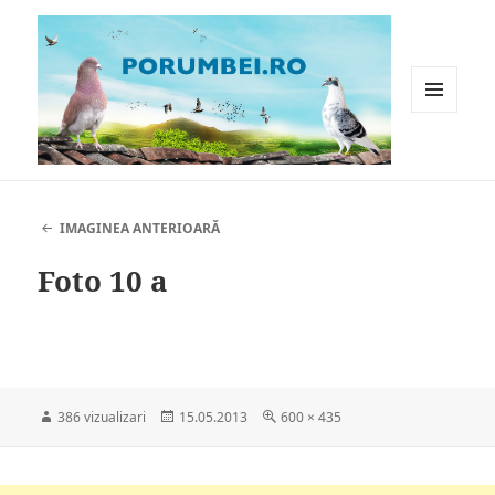
MENIU
ȘI
WIDGET-
Porumbei.ro
URI
IMAGINEA ANTERIOARĂ
Foto 10 a
Publicat
Dimensiune
386 vizualizari
15.05.2013
600 × 435
pe
completă