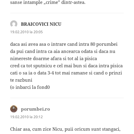
sanse intample „crime” dintr-astea.
BRAICOVICI NICU
spune:
19.02.2010 la 20:05
daca asi avea asa o intrare cand intra 80 porumbei
da pui cand intra ca aia ancearca odata si daca nu
nimereste doarme afara si tot al ia pisica
cred ca tot sputnicu e cel mai bun si daca intra pisica
cati o sa ia o data 3-4 tot mai ramane si cand o prinzi
te razbuni
(o inbarci la fond0
porumbei.ro
spune:
19.02.2010 la 20:12
Chiar asa, cum zice Nicu, puii oricum sunt stangaci,