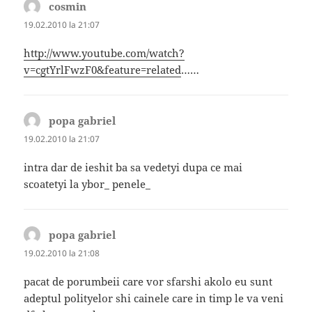
cosmin
spune:
19.02.2010 la 21:07
http://www.youtube.com/watch?
v=cgtYrlFwzF0&feature=related
……
popa gabriel
spune:
19.02.2010 la 21:07
intra dar de ieshit ba sa vedetyi dupa ce mai
scoatetyi la ybor_ penele_
popa gabriel
spune:
19.02.2010 la 21:08
pacat de porumbeii care vor sfarshi akolo eu sunt
adeptul polityelor shi cainele care in timp le va veni