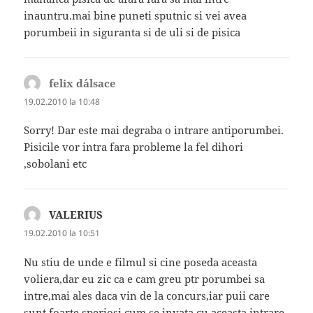
inauntru.mai bine puneti sputnic si vei avea
porumbeii in siguranta si de uli si de pisica
felix d´alsace
spune:
19.02.2010 la 10:48
Sorry! Dar este mai degraba o intrare antiporumbei.
Pisicile vor intra fara probleme la fel dihori
,sobolani etc
VALERIUS
spune:
19.02.2010 la 10:51
Nu stiu de unde e filmul si cine poseda aceasta
voliera,dar eu zic ca e cam greu ptr porumbei sa
intre,mai ales daca vin de la concurs,iar puii care
sunt foarte speriosi cum se invata cu aceasta intrare