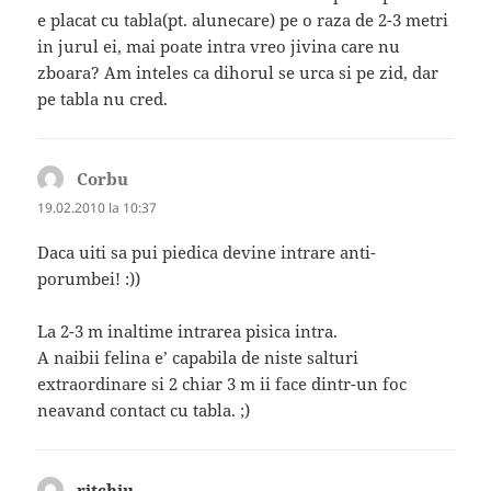
e placat cu tabla(pt. alunecare) pe o raza de 2-3 metri
in jurul ei, mai poate intra vreo jivina care nu
zboara? Am inteles ca dihorul se urca si pe zid, dar
pe tabla nu cred.
Corbu
spune:
19.02.2010 la 10:37
Daca uiti sa pui piedica devine intrare anti-
porumbei! :))
La 2-3 m inaltime intrarea pisica intra.
A naibii felina e’ capabila de niste salturi
extraordinare si 2 chiar 3 m ii face dintr-un foc
neavand contact cu tabla. ;)
ritchiu
spune: