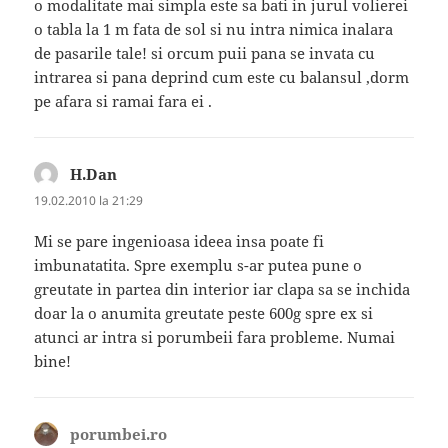
o modalitate mai simpla este sa bati in jurul volierei
o tabla la 1 m fata de sol si nu intra nimica inalara
de pasarile tale! si orcum puii pana se invata cu
intrarea si pana deprind cum este cu balansul ,dorm
pe afara si ramai fara ei .
H.Dan
spune:
19.02.2010 la 21:29
Mi se pare ingenioasa ideea insa poate fi
imbunatatita. Spre exemplu s-ar putea pune o
greutate in partea din interior iar clapa sa se inchida
doar la o anumita greutate peste 600g spre ex si
atunci ar intra si porumbeii fara probleme. Numai
bine!
porumbei.ro
spune: