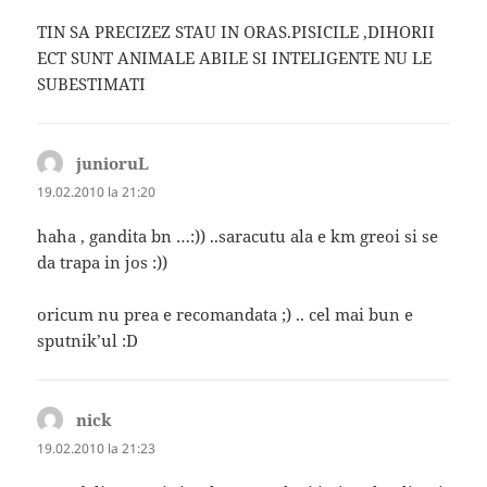
TIN SA PRECIZEZ STAU IN ORAS.PISICILE ,DIHORII
ECT SUNT ANIMALE ABILE SI INTELIGENTE NU LE
SUBESTIMATI
junioruL
spune:
19.02.2010 la 21:20
haha , gandita bn …:)) ..saracutu ala e km greoi si se
da trapa in jos :))
oricum nu prea e recomandata ;) .. cel mai bun e
sputnik’ul :D
nick
spune:
19.02.2010 la 21:23