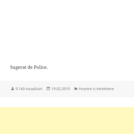
Sugerat de Police.
Publicat
Categorii
9.140 vizualizari
19.02.2010
Hranire si intretinere
pe