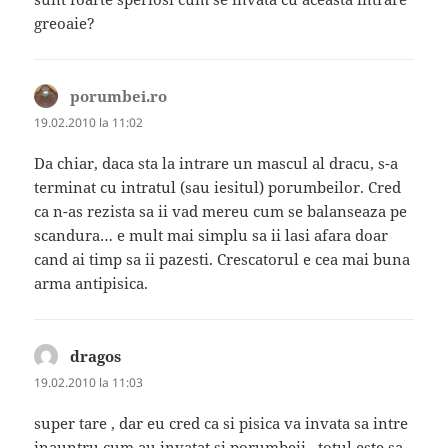
greoaie?
porumbei.ro
spune:
19.02.2010 la 11:02
Da chiar, daca sta la intrare un mascul al dracu, s-a
terminat cu intratul (sau iesitul) porumbeilor. Cred
ca n-as rezista sa ii vad mereu cum se balanseaza pe
scandura… e mult mai simplu sa ii lasi afara doar
cand ai timp sa ii pazesti. Crescatorul e cea mai buna
arma antipisica.
dragos
spune:
19.02.2010 la 11:03
super tare , dar eu cred ca si pisica va invata sa intre
inauntru cum au invatat si porumbeii , totul este sa