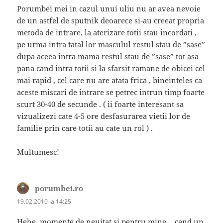
Porumbei mei in cazul unui uliu nu ar avea nevoie
de un astfel de sputnik deoarece si-au creeat propria
metoda de intrare, la aterizare totii stau incordati ,
pe urma intra tatal lor masculul restul stau de ”sase”
dupa aceea intra mama restul stau de ”sase” tot asa
pana cand intra totii si la sfarsit ramane de obicei cel
mai rapid , cel care nu are atata frica , bineinteles ca
aceste miscari de intrare se petrec intrun timp foarte
scurt 30-40 de secunde . ( ii foarte interesant sa
vizualizezi cate 4-5 ore desfasurarea vietii lor de
familie prin care totii au cate un rol ) .
Multumesc!
porumbei.ro
spune:
19.02.2010 la 14:25
Hehe, momente de neuitat si pentru mine… cand un