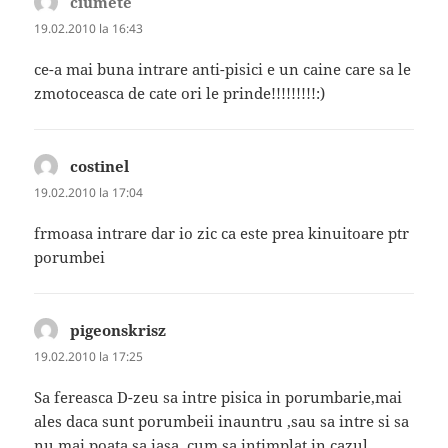
ciumete
spune:
19.02.2010 la 16:43
ce-a mai buna intrare anti-pisici e un caine care sa le
zmotoceasca de cate ori le prinde!!!!!!!!!:)
costinel
spune:
19.02.2010 la 17:04
frmoasa intrare dar io zic ca este prea kinuitoare ptr
porumbei
pigeonskrisz
spune:
19.02.2010 la 17:25
Sa fereasca D-zeu sa intre pisica in porumbarie,mai
ales daca sunt porumbeii inauntru ,sau sa intre si sa
nu mai poata sa iasa, cum sa intimplat in cazul