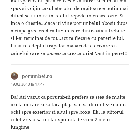
mai sperios nu prea reuseste sa intre! Si cum ati mai
spus si voi,in cazul atacului de rapitoare e putin mai
dificil sa iti intre tot stolul repede in crescatorie. Si
inca o chestie…daca iti vine porumbelul obosit dupa
o etapa grea cred ca fiix intrare dintr-asta ii trebuie
si l-ai terminat de tot…acum fiecare cu parerile lui.
Eu sunt adeptul trapelor maaari de aterizare si a
cainelui care sa pazeasca crescatoria! Vant in pene!!!
porumbei.ro
spune:
19.02.2010 la 17:47
Da! Ati vazut ca porumbeii prefera sa stea de multe
ori la intrare si sa faca plaja sau sa dormiteze cu un
ochi spre exterior si altul spre boxa. Eh, la viitorul
cotet vreau sa-mi fac sputnik de vreo 2 metri
lungime.