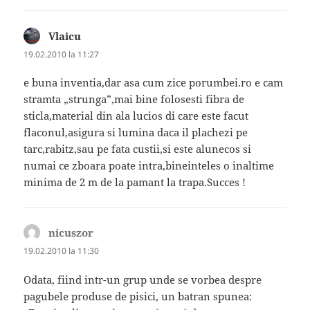
Vlaicu
spune:
19.02.2010 la 11:27
e buna inventia,dar asa cum zice porumbei.ro e cam
stramta „strunga”,mai bine folosesti fibra de
sticla,material din ala lucios di care este facut
flaconul,asigura si lumina daca il plachezi pe
tarc,rabitz,sau pe fata custii,si este alunecos si
numai ce zboara poate intra,bineinteles o inaltime
minima de 2 m de la pamant la trapa.Succes !
nicuszor
spune:
19.02.2010 la 11:30
Odata, fiind intr-un grup unde se vorbea despre
pagubele produse de pisici, un batran spunea: