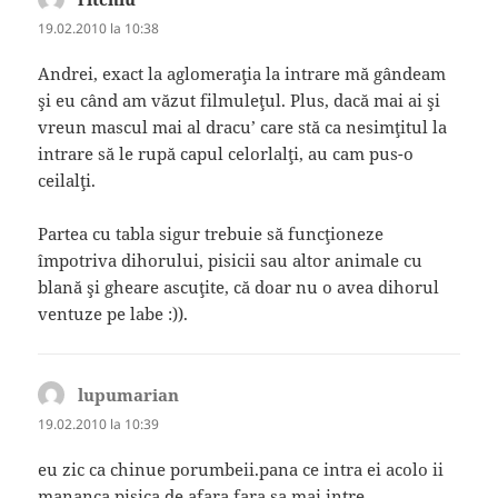
19.02.2010 la 10:38
Andrei, exact la aglomeraţia la intrare mă gândeam
şi eu când am văzut filmuleţul. Plus, dacă mai ai şi
vreun mascul mai al dracu’ care stă ca nesimţitul la
intrare să le rupă capul celorlalţi, au cam pus-o
ceilalţi.
Partea cu tabla sigur trebuie să funcţioneze
împotriva dihorului, pisicii sau altor animale cu
blană şi gheare ascuţite, că doar nu o avea dihorul
ventuze pe labe :)).
lupumarian
spune:
19.02.2010 la 10:39
eu zic ca chinue porumbeii.pana ce intra ei acolo ii
mananca pisica de afara fara sa mai intre