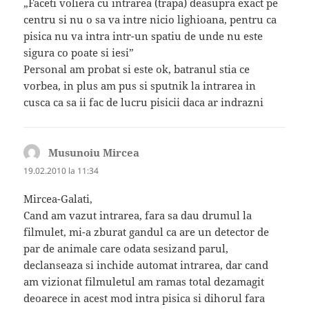
„Faceti voliera cu intrarea (trapa) deasupra exact pe
centru si nu o sa va intre nicio lighioana, pentru ca
pisica nu va intra intr-un spatiu de unde nu este
sigura co poate si iesi”
Personal am probat si este ok, batranul stia ce
vorbea, in plus am pus si sputnik la intrarea in
cusca ca sa ii fac de lucru pisicii daca ar indrazni
Musunoiu Mircea
spune:
19.02.2010 la 11:34
Mircea-Galati,
Cand am vazut intrarea, fara sa dau drumul la
filmulet, mi-a zburat gandul ca are un detector de
par de animale care odata sesizand parul,
declanseaza si inchide automat intrarea, dar cand
am vizionat filmuletul am ramas total dezamagit
deoarece in acest mod intra pisica si dihorul fara