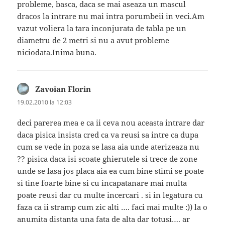
probleme, basca, daca se mai aseaza un mascul
dracos la intrare nu mai intra porumbeii in veci.Am
vazut voliera la tara inconjurata de tabla pe un
diametru de 2 metri si nu a avut probleme
niciodata.Inima buna.
Zavoian Florin
spune:
19.02.2010 la 12:03
deci parerea mea e ca ii ceva nou aceasta intrare dar
daca pisica insista cred ca va reusi sa intre ca dupa
cum se vede in poza se lasa aia unde aterizeaza nu
?? pisica daca isi scoate ghierutele si trece de zone
unde se lasa jos placa aia ea cum bine stimi se poate
si tine foarte bine si cu incapatanare mai multa
poate reusi dar cu multe incercari . si in legatura cu
faza ca ii stramp cum zic alti …. faci mai multe :)) la o
anumita distanta una fata de alta dar totusi…. ar