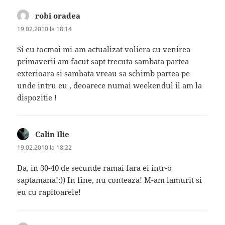
robi oradea
spune:
19.02.2010 la 18:14
Si eu tocmai mi-am actualizat voliera cu venirea
primaverii am facut sapt trecuta sambata partea
exterioara si sambata vreau sa schimb partea pe
unde intru eu , deoarece numai weekendul il am la
dispozitie !
Calin Ilie
spune:
19.02.2010 la 18:22
Da, in 30-40 de secunde ramai fara ei intr-o
saptamana!:)) In fine, nu conteaza! M-am lamurit si
eu cu rapitoarele!