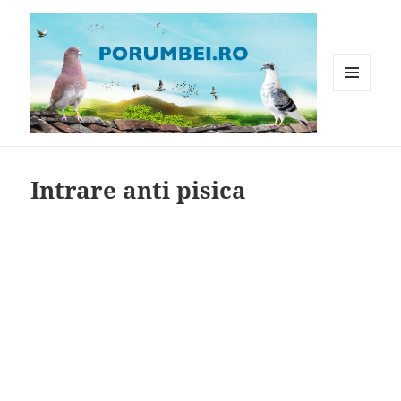
MENIU
ȘI
WIDGET-
Porumbei.ro
URI
Intrare anti pisica