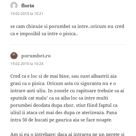
florin
spune:
19.02.2010 la 10:21
se cam chinuie si porumbei sa intre..oricum nu cred
ca e imposibil sa intre o pisica..
porumbei.ro
spune:
19.02.2010 la 10:24
Cred ca e loc si de mai bine, sau sunt albastrii aia
grasi ca o pisica. Oricum asta cu siguranta nu e o
intrare anti uliu. In zonele cu rapitoare trebuie sa ai
sputnik cat malu’ ca sa aiba loc sa intre multi
porumbei deodata dupa zbor, stiut fiind faptul ca
uliul ii ataca cel mai des dupa ce aterizeaza. Pana
intra 50 de bucati pe gaurica aia se face noapte.
Am si eu o intrebare: daca ai intrarea pe un perete si