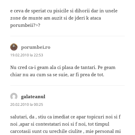
e ceva de speriat cu pisicile si dihorii dar in unele
zone de munte am auzit si de jderi k ataca
porumbeii?>?
porumbei.ro
spune:
19.02.2010 la 22:53
Nu cred ca-i geam ala ci plasa de tantari. Pe geam
chiar nu au cum sa se suie, ar fi prea de tot.
galateanul
spune:
20.02.2010 la 00:25
salutari, da , stiu ca imediat ce apar topicuri noi si f
noi ,apar si contestatari noi si f noi, tot timpul
carcotasii sunt cu urechile ciulite , mie personal mi