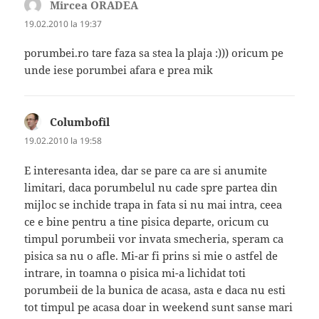
Mircea ORADEA
spune:
19.02.2010 la 19:37
porumbei.ro tare faza sa stea la plaja :))) oricum pe
unde iese porumbei afara e prea mik
Columbofil
spune:
19.02.2010 la 19:58
E interesanta idea, dar se pare ca are si anumite
limitari, daca porumbelul nu cade spre partea din
mijloc se inchide trapa in fata si nu mai intra, ceea
ce e bine pentru a tine pisica departe, oricum cu
timpul porumbeii vor invata smecheria, speram ca
pisica sa nu o afle. Mi-ar fi prins si mie o astfel de
intrare, in toamna o pisica mi-a lichidat toti
porumbeii de la bunica de acasa, asta e daca nu esti
tot timpul pe acasa doar in weekend sunt sanse mari