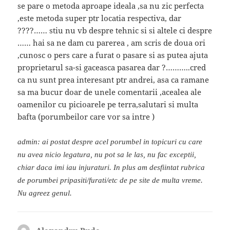
se pare o metoda aproape ideala ,sa nu zic perfecta
,este metoda super ptr locatia respectiva, dar
????…… stiu nu vb despre tehnic si si altele ci despre
…… hai sa ne dam cu parerea , am scris de doua ori
,cunosc o pers care a furat o pasare si as putea ajuta
proprietarul sa-si gaceasca pasarea dar ?………..cred
ca nu sunt prea interesant ptr andrei, asa ca ramane
sa ma bucur doar de unele comentarii ,acealea ale
oamenilor cu picioarele pe terra,salutari si multa
bafta (porumbeilor care vor sa intre )
admin: ai postat despre acel porumbel in topicuri cu care
nu avea nicio legatura, nu pot sa le las, nu fac exceptii,
chiar daca imi iau injuraturi. In plus am desfiintat rubrica
de porumbei pripasiti/furati/etc de pe site de multa vreme.
Nu agreez genul.