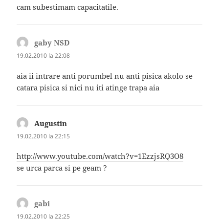
cam subestimam capacitatile.
gaby NSD
spune:
19.02.2010 la 22:08
aia ii intrare anti porumbel nu anti pisica akolo se
catara pisica si nici nu iti atinge trapa aia
Augustin
spune:
19.02.2010 la 22:15
http://www.youtube.com/watch?v=1EzzjsRQ3O8
se urca parca si pe geam ?
gabi
spune:
19.02.2010 la 22:25