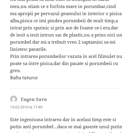
meu,nu stiam ce e forfota mare in porumbar,cind
ma apropii pe pervazul geamului in interior o pisica
alba,pisica ce imi pindea porumbeii de mult timp,a
intrat prin sputnic si prin ace de foame ce-i era,dar
de iesit a iesit intrun sac de plastic,nu a prins nici un
porumbel dar mi-a trebuit vreo 2 saptamini sa-mi
linistesc pasarile.
Prin intrarea porumbeilor vazuta in acel filmulet nu
poate sa intre pisica,dar din pacate si porumbeii cu
greu.
Bafta tuturor
Eugen Savu
spune:
19.02.2010 la 17:40
Este ingenioasa intrarea dar in acelasi timp este si
putin anti porumbel…daca se mai gaseste unul putin