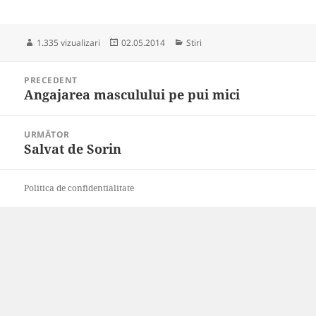
Publicat
Categorii
1.335 vizualizari
02.05.2014
Stiri
pe
Navigare
PRECEDENT
în
Angajarea masculului pe pui mici
Articolul
articole
anterior:
URMĂTOR
Salvat de Sorin
Articolul
următor:
Politica de confidentialitate