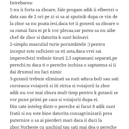
Intrebarea:
1-nu ii forta sa zboare, fale progam adik ii elberezi o
data sau de 2 ori pe zi si sa ai sputnik dupa ce vin de
la zbor sa nu poata iesi,daca tot ii gonesti sa zboare o
sa ramai fara ei pt k vor plecaa,sar putea sa nu aibe
chef de zbor si datorita k sunt bolnavi
2-simplu masculul turie porumbitele :) pentru
inceput este suficient sa sti asta,daca vrei sai
imperechezi trebuie tinuti 2,3 saptamani separati,pe
perechi.tu daca ti o pereche inchisa o saptamna si ii
dai drumul nu faci nimic
3-gutanii trebuie eliminati sa nuti aduca boli sau sati
corceasca voiajorii si iti strica si voiajorii la zbor
adik nu vor mai zbura mult timp pentru k gutanii se
vor pune primi pe casa si voiajorii dupa ei.
Din cate inteleg dintr-o pereche ai facut 8 adik sunt
fratii si nu este bine datorita consagvinizarii prea
puternice o sa ai pierderi mari daca ii duci la
zbor.Vorbeste cu unchiul tau sati mai dea o pereche