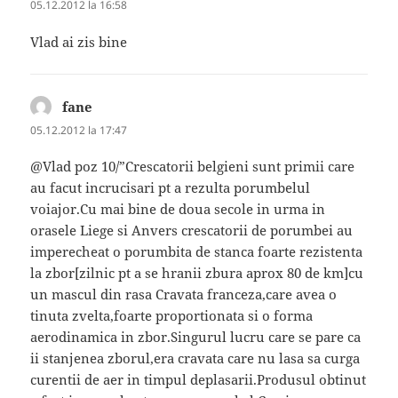
05.12.2012 la 16:58
Vlad ai zis bine
fane
spune:
05.12.2012 la 17:47
@Vlad poz 10/”Crescatorii belgieni sunt primii care
au facut incrucisari pt a rezulta porumbelul
voiajor.Cu mai bine de doua secole in urma in
orasele Liege si Anvers crescatorii de porumbei au
imperecheat o porumbita de stanca foarte rezistenta
la zbor[zilnic pt a se hranii zbura aprox 80 de km]cu
un mascul din rasa Cravata franceza,care avea o
tinuta zvelta,foarte proportionata si o forma
aerodinamica in zbor.Singurul lucru care se pare ca
ii stanjenea zborul,era cravata care nu lasa sa curga
curentii de aer in timpul deplasarii.Produsul obtinut