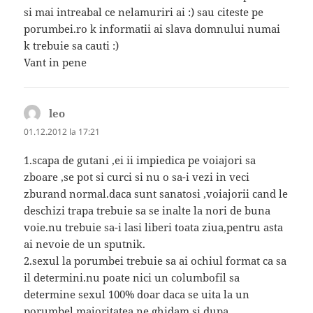
si mai intreabal ce nelamuriri ai :) sau citeste pe
porumbei.ro k informatii ai slava domnului numai
k trebuie sa cauti :)
Vant in pene
leo
spune:
01.12.2012 la 17:21
1.scapa de gutani ,ei ii impiedica pe voiajori sa
zboare ,se pot si curci si nu o sa-i vezi in veci
zburand normal.daca sunt sanatosi ,voiajorii cand le
deschizi trapa trebuie sa se inalte la nori de buna
voie.nu trebuie sa-i lasi liberi toata ziua,pentru asta
ai nevoie de un sputnik.
2.sexul la porumbei trebuie sa ai ochiul format ca sa
il determini.nu poate nici un columbofil sa
determine sexul 100% doar daca se uita la un
porumbel,majoritatea ne ghidam si dupa