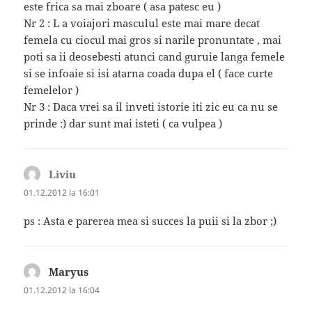
este frica sa mai zboare ( asa patesc eu )
Nr 2 : L a voiajori masculul este mai mare decat
femela cu ciocul mai gros si narile pronuntate , mai
poti sa ii deosebesti atunci cand guruie langa femele
si se infoaie si isi atarna coada dupa el ( face curte
femelelor )
Nr 3 : Daca vrei sa il inveti istorie iti zic eu ca nu se
prinde :) dar sunt mai isteti ( ca vulpea )
Liviu
spune:
01.12.2012 la 16:01
ps : Asta e parerea mea si succes la puii si la zbor ;)
Maryus
spune:
01.12.2012 la 16:04