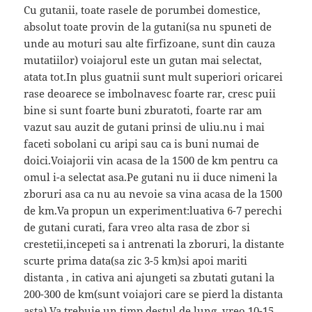
Cu gutanii, toate rasele de porumbei domestice,
absolut toate provin de la gutani(sa nu spuneti de
unde au moturi sau alte firfizoane, sunt din cauza
mutatiilor) voiajorul este un gutan mai selectat,
atata tot.In plus guatnii sunt mult superiori oricarei
rase deoarece se imbolnavesc foarte rar, cresc puii
bine si sunt foarte buni zburatoti, foarte rar am
vazut sau auzit de gutani prinsi de uliu.nu i mai
faceti sobolani cu aripi sau ca is buni numai de
doici.Voiajorii vin acasa de la 1500 de km pentru ca
omul i-a selectat asa.Pe gutani nu ii duce nimeni la
zboruri asa ca nu au nevoie sa vina acasa de la 1500
de km.Va propun un experiment:luativa 6-7 perechi
de gutani curati, fara vreo alta rasa de zbor si
crestetii,incepeti sa i antrenati la zboruri, la distante
scurte prima data(sa zic 3-5 km)si apoi mariti
distanta , in cativa ani ajungeti sa zbutati gutani la
200-300 de km(sunt voiajori care se pierd la distanta
asta).Va trebuie un timp destul de lung, vreo 10-15