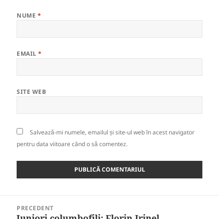
NUME
*
EMAIL
*
SITE WEB
Salvează-mi numele, emailul și site-ul web în acest navigator
pentru data viitoare când o să comentez.
Navigare
PRECEDENT
în
Juniori columbofili: Florin Irinel
Articolul