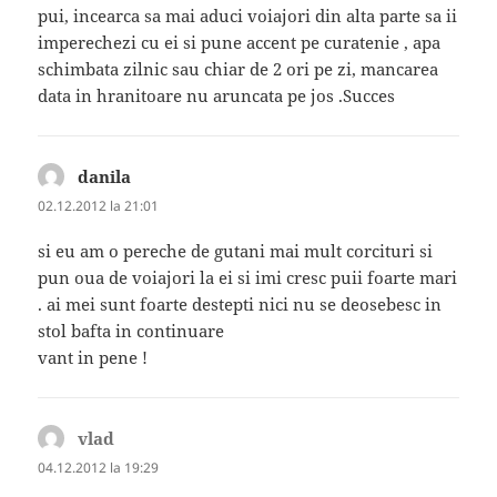
pui, incearca sa mai aduci voiajori din alta parte sa ii
imperechezi cu ei si pune accent pe curatenie , apa
schimbata zilnic sau chiar de 2 ori pe zi, mancarea
data in hranitoare nu aruncata pe jos .Succes
danila
spune:
02.12.2012 la 21:01
si eu am o pereche de gutani mai mult corcituri si
pun oua de voiajori la ei si imi cresc puii foarte mari
. ai mei sunt foarte destepti nici nu se deosebesc in
stol bafta in continuare
vant in pene !
vlad
spune:
04.12.2012 la 19:29