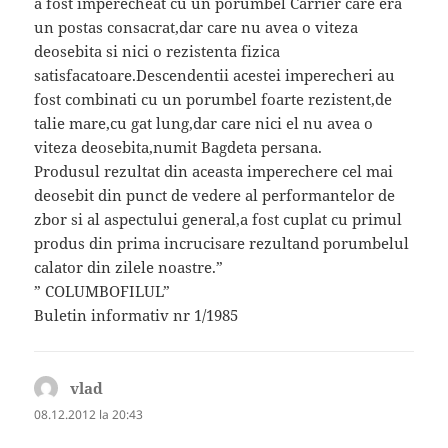
a fost imperecheat cu un porumbel Carrier care era
un postas consacrat,dar care nu avea o viteza
deosebita si nici o rezistenta fizica
satisfacatoare.Descendentii acestei imperecheri au
fost combinati cu un porumbel foarte rezistent,de
talie mare,cu gat lung,dar care nici el nu avea o
viteza deosebita,numit Bagdeta persana.
Produsul rezultat din aceasta imperechere cel mai
deosebit din punct de vedere al performantelor de
zbor si al aspectului general,a fost cuplat cu primul
produs din prima incrucisare rezultand porumbelul
calator din zilele noastre.”
” COLUMBOFILUL”
Buletin informativ nr 1/1985
vlad
spune:
08.12.2012 la 20:43