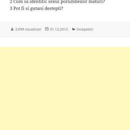
2 Cum sa identific sexul porumbeilor maturi?
3 Pot fi si gutani destepti?
Publicat
Categorii
3.099 vizualizari
01.12.2012
Incepatori
pe