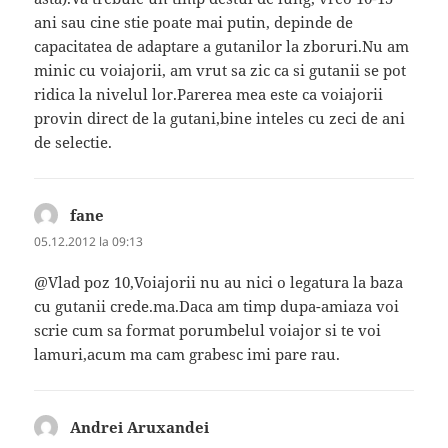
ani sau cine stie poate mai putin, depinde de
capacitatea de adaptare a gutanilor la zboruri.Nu am
minic cu voiajorii, am vrut sa zic ca si gutanii se pot
ridica la nivelul lor.Parerea mea este ca voiajorii
provin direct de la gutani,bine inteles cu zeci de ani
de selectie.
fane
spune:
05.12.2012 la 09:13
@Vlad poz 10,Voiajorii nu au nici o legatura la baza
cu gutanii crede.ma.Daca am timp dupa-amiaza voi
scrie cum sa format porumbelul voiajor si te voi
lamuri,acum ma cam grabesc imi pare rau.
Andrei Aruxandei
spune: