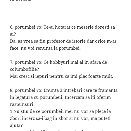
6. porumbei.ro: Te-ai hotarat ce meserie doresti sa
ai?
Da, as vrea sa fiu profesor de istorie dar orice m-as
face, nu voi renunta la porumbei.
7. porumbei.ro: Ce hobbyuri mai ai in afara de
columbofilie?
Mai cresc si iepuri pentru ca imi plac foarte mult.
8. porumbei.ro: Enunta 3 intrebari care te framanta
in legatura cu porumbeii. Incercam sa iti oferim
raspunsuri.
1 Nu stiu de ce porumbeii mei nu vor sa plece la
zbor, incerc sa-i bag in zbor si nu vor, ma puteti
ajuta?