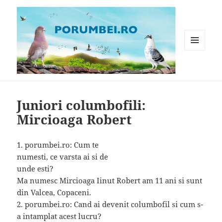
MENIU
ȘI
WIDGET-
Porumbei.ro
URI
Juniori columbofili:
Mircioaga Robert
1. porumbei.ro: Cum te
numesti, ce varsta ai si de
unde esti?
Ma numesc Mircioaga Iinut Robert am 11 ani si sunt
din Valcea, Copaceni.
2. porumbei.ro: Cand ai devenit columbofil si cum s-
a intamplat acest lucru?