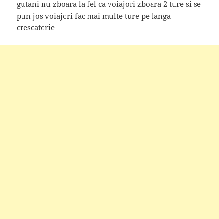
gutani nu zboara la fel ca voiajori zboara 2 ture si se
pun jos voiajori fac mai multe ture pe langa
crescatorie