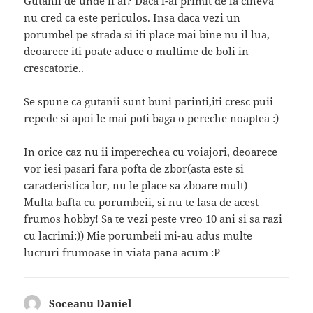
Gutanii de unde ii ai? Daca i-ai primit de la cineva
nu cred ca este periculos. Insa daca vezi un
porumbel pe strada si iti place mai bine nu il lua,
deoarece iti poate aduce o multime de boli in
crescatorie..
Se spune ca gutanii sunt buni parinti,iti cresc puii
repede si apoi le mai poti baga o pereche noaptea :)
In orice caz nu ii imperechea cu voiajori, deoarece
vor iesi pasari fara pofta de zbor(asta este si
caracteristica lor, nu le place sa zboare mult)
Multa bafta cu porumbeii, si nu te lasa de acest
frumos hobby! Sa te vezi peste vreo 10 ani si sa razi
cu lacrimi:)) Mie porumbeii mi-au adus multe
lucruri frumoase in viata pana acum :P
Soceanu Daniel
spune: