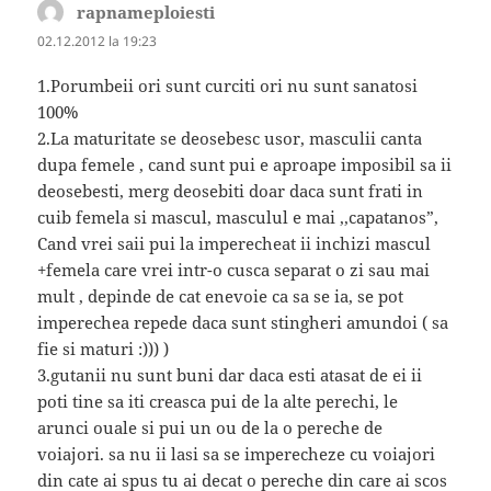
rapnameploiesti
spune:
02.12.2012 la 19:23
1.Porumbeii ori sunt curciti ori nu sunt sanatosi
100%
2.La maturitate se deosebesc usor, masculii canta
dupa femele , cand sunt pui e aproape imposibil sa ii
deosebesti, merg deosebiti doar daca sunt frati in
cuib femela si mascul, masculul e mai ,,capatanos”,
Cand vrei saii pui la imperecheat ii inchizi mascul
+femela care vrei intr-o cusca separat o zi sau mai
mult , depinde de cat enevoie ca sa se ia, se pot
imperechea repede daca sunt stingheri amundoi ( sa
fie si maturi :))) )
3.gutanii nu sunt buni dar daca esti atasat de ei ii
poti tine sa iti creasca pui de la alte perechi, le
arunci ouale si pui un ou de la o pereche de
voiajori. sa nu ii lasi sa se imperecheze cu voiajori
din cate ai spus tu ai decat o pereche din care ai scos