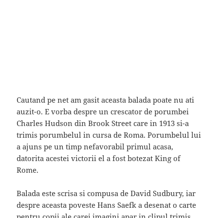
Cautand pe net am gasit aceasta balada poate nu ati
auzit-o. E vorba despre un crescator de porumbei
Charles Hudson din Brook Street care in 1913 si-a
trimis porumbelul in cursa de Roma. Porumbelul lui
a ajuns pe un timp nefavorabil primul acasa,
datorita acestei victorii el a fost botezat King of
Rome.
Balada este scrisa si compusa de David Sudbury, iar
despre aceasta poveste Hans Saefk a desenat o carte
pentru copii ale carei imagini apar in clipul trimis.