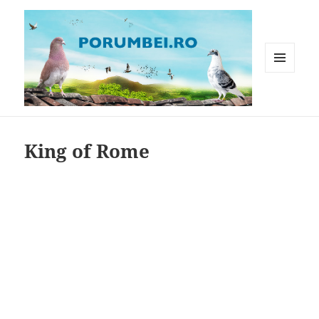
MENIU
ȘI
WIDGET-
Porumbei.ro
URI
King of Rome