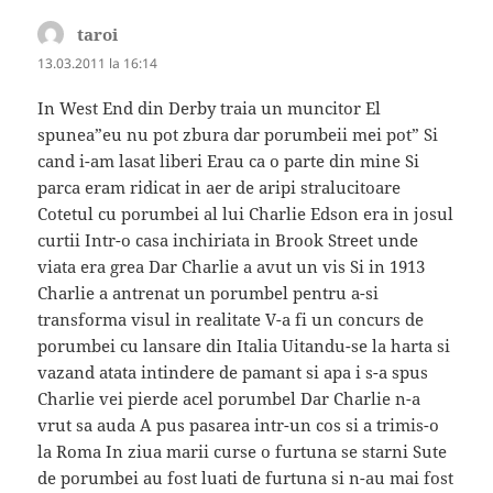
taroi
spune:
13.03.2011 la 16:14
In West End din Derby traia un muncitor El
spunea”eu nu pot zbura dar porumbeii mei pot” Si
cand i-am lasat liberi Erau ca o parte din mine Si
parca eram ridicat in aer de aripi stralucitoare
Cotetul cu porumbei al lui Charlie Edson era in josul
curtii Intr-o casa inchiriata in Brook Street unde
viata era grea Dar Charlie a avut un vis Si in 1913
Charlie a antrenat un porumbel pentru a-si
transforma visul in realitate V-a fi un concurs de
porumbei cu lansare din Italia Uitandu-se la harta si
vazand atata intindere de pamant si apa i s-a spus
Charlie vei pierde acel porumbel Dar Charlie n-a
vrut sa auda A pus pasarea intr-un cos si a trimis-o
la Roma In ziua marii curse o furtuna se starni Sute
de porumbei au fost luati de furtuna si n-au mai fost