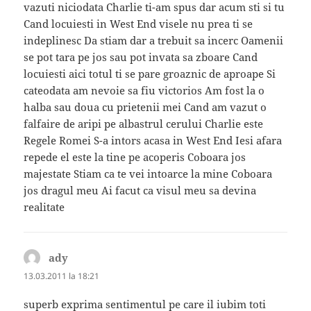
vazuti niciodata Charlie ti-am spus dar acum sti si tu
Cand locuiesti in West End visele nu prea ti se
indeplinesc Da stiam dar a trebuit sa incerc Oamenii
se pot tara pe jos sau pot invata sa zboare Cand
locuiesti aici totul ti se pare groaznic de aproape Si
cateodata am nevoie sa fiu victorios Am fost la o
halba sau doua cu prietenii mei Cand am vazut o
falfaire de aripi pe albastrul cerului Charlie este
Regele Romei S-a intors acasa in West End Iesi afara
repede el este la tine pe acoperis Coboara jos
majestate Stiam ca te vei intoarce la mine Coboara
jos dragul meu Ai facut ca visul meu sa devina
realitate
ady
spune:
13.03.2011 la 18:21
superb exprima sentimentul pe care il iubim toti