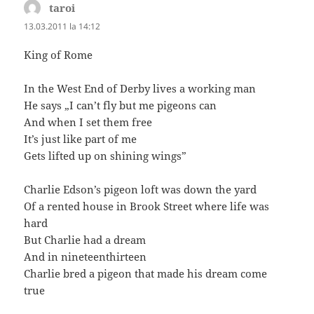
taroi
spune:
13.03.2011 la 14:12
King of Rome
In the West End of Derby lives a working man
He says „I can’t fly but me pigeons can
And when I set them free
It’s just like part of me
Gets lifted up on shining wings”
Charlie Edson’s pigeon loft was down the yard
Of a rented house in Brook Street where life was
hard
But Charlie had a dream
And in nineteenthirteen
Charlie bred a pigeon that made his dream come
true