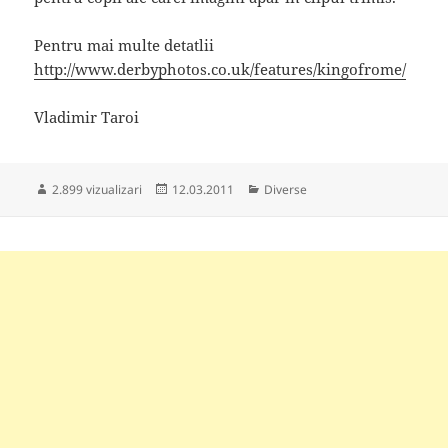
Pentru mai multe detatlii
http://www.derbyphotos.co.uk/features/kingofrome/
Vladimir Taroi
Publicat
Categorii
2.899 vizualizari
12.03.2011
Diverse
pe