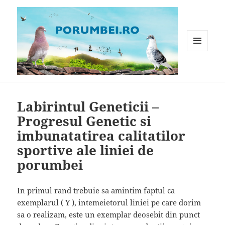
MENIU
ȘI
WIDGET-
Porumbei.ro
URI
Labirintul Geneticii –
Progresul Genetic si
imbunatatirea calitatilor
sportive ale liniei de
porumbei
In primul rand trebuie sa amintim faptul ca
exemplarul ( Y ), intemeietorul liniei pe care dorim
sa o realizam, este un exemplar deosebit din punct