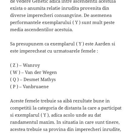
de vedere Genetic adica intre ascendentii acestuia
exista o anumita relatie inrudita provenita din
diverse imperecheri consangvine. De asemenea
performantele exemplarului ( Y ) sunt mult peste
media ascendentilor acestuia.
Sa presupunem ca exemplarul ( Y ) este Aarden si
este imperecheat cu urmatoarele femele :
( Z ) – Wanroy
( W ) – Van der Wegen
( Q ) – Desmet Mathys
( P ) – Vanbruaene
Aceste femele trebuie sa aibă rezultate bune in
competitii la categoria de distanta la care a participat
si exemplarul ( Y ), adica acolo unde au dat
randamentul maxim. In situatia in care sunt tinere,
acestea trebuie sa provina din imperecheri inrudite,