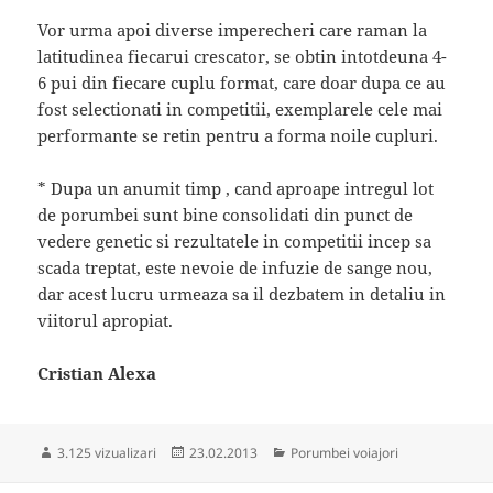
Vor urma apoi diverse imperecheri care raman la
latitudinea fiecarui crescator, se obtin intotdeuna 4-
6 pui din fiecare cuplu format, care doar dupa ce au
fost selectionati in competitii, exemplarele cele mai
performante se retin pentru a forma noile cupluri.
* Dupa un anumit timp , cand aproape intregul lot
de porumbei sunt bine consolidati din punct de
vedere genetic si rezultatele in competitii incep sa
scada treptat, este nevoie de infuzie de sange nou,
dar acest lucru urmeaza sa il dezbatem in detaliu in
viitorul apropiat.
Cristian Alexa
Publicat
Categorii
3.125 vizualizari
23.02.2013
Porumbei voiajori
pe