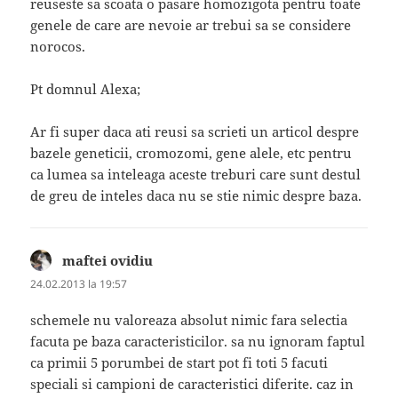
reuseste sa scoata o pasare homozigota pentru toate
genele de care are nevoie ar trebui sa se considere
norocos.
Pt domnul Alexa;
Ar fi super daca ati reusi sa scrieti un articol despre
bazele geneticii, cromozomi, gene alele, etc pentru
ca lumea sa inteleaga aceste treburi care sunt destul
de greu de inteles daca nu se stie nimic despre baza.
maftei ovidiu
spune:
24.02.2013 la 19:57
schemele nu valoreaza absolut nimic fara selectia
facuta pe baza caracteristicilor. sa nu ignoram faptul
ca primii 5 porumbei de start pot fi toti 5 facuti
speciali si campioni de caracteristici diferite. caz in