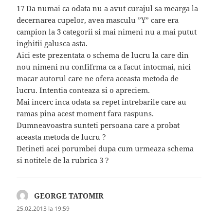
17 Da numai ca odata nu a avut curajul sa mearga la
decernarea cupelor, avea masculu ”Y” care era
campion la 3 categorii si mai nimeni nu a mai putut
inghitii galusca asta.
Aici este prezentata o schema de lucru la care din
nou nimeni nu confifrma ca a facut intocmai, nici
macar autorul care ne ofera aceasta metoda de
lucru. Intentia conteaza si o apreciem.
Mai incerc inca odata sa repet intrebarile care au
ramas pina acest moment fara raspuns.
Dumneavoastra sunteti persoana care a probat
aceasta metoda de lucru ?
Detineti acei porumbei dupa cum urmeaza schema
si notitele de la rubrica 3 ?
GEORGE TATOMIR
spune:
25.02.2013 la 19:59