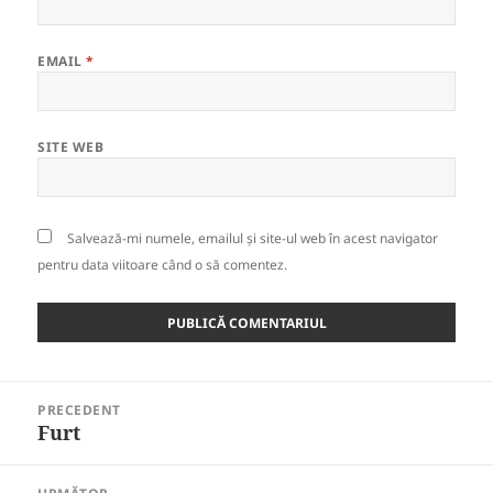
EMAIL
*
SITE WEB
Salvează-mi numele, emailul și site-ul web în acest navigator
pentru data viitoare când o să comentez.
Navigare
PRECEDENT
în
Furt
Articolul
articole
anterior: