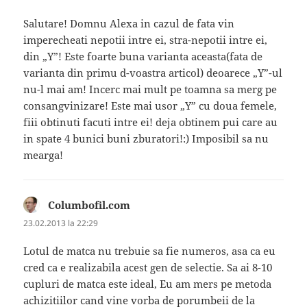
Salutare! Domnu Alexa in cazul de fata vin
imperecheati nepotii intre ei, stra-nepotii intre ei,
din „Y”! Este foarte buna varianta aceasta(fata de
varianta din primu d-voastra articol) deoarece „Y”-ul
nu-l mai am! Incerc mai mult pe toamna sa merg pe
consangvinizare! Este mai usor „Y” cu doua femele,
fiii obtinuti facuti intre ei! deja obtinem pui care au
in spate 4 bunici buni zburatori!:) Imposibil sa nu
mearga!
Columbofil.com
spune:
23.02.2013 la 22:29
Lotul de matca nu trebuie sa fie numeros, asa ca eu
cred ca e realizabila acest gen de selectie. Sa ai 8-10
cupluri de matca este ideal, Eu am mers pe metoda
achizitiilor cand vine vorba de porumbeii de la