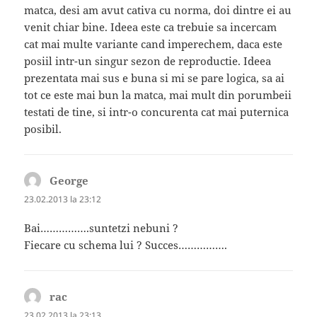
matca, desi am avut cativa cu norma, doi dintre ei au
venit chiar bine. Ideea este ca trebuie sa incercam
cat mai multe variante cand imperechem, daca este
posiil intr-un singur sezon de reproductie. Ideea
prezentata mai sus e buna si mi se pare logica, sa ai
tot ce este mai bun la matca, mai mult din porumbeii
testati de tine, si intr-o concurenta cat mai puternica
posibil.
George
spune:
23.02.2013 la 23:12
Bai…………….suntetzi nebuni ?
Fiecare cu schema lui ? Succes…………….
rac
spune:
23.02.2013 la 23:13