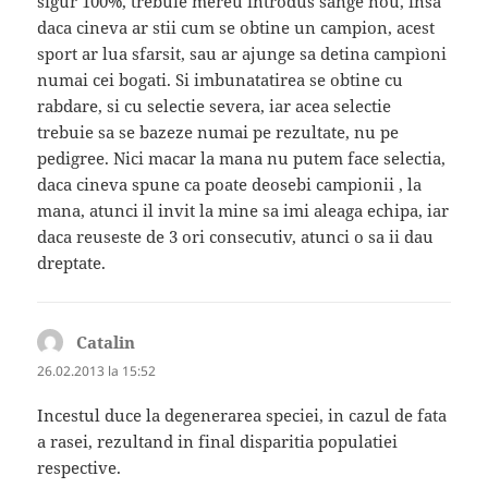
sigur 100%, trebuie mereu introdus sange nou, insa
daca cineva ar stii cum se obtine un campion, acest
sport ar lua sfarsit, sau ar ajunge sa detina campìoni
numai cei bogati. Si imbunatatirea se obtine cu
rabdare, si cu selectie severa, iar acea selectie
trebuie sa se bazeze numai pe rezultate, nu pe
pedigree. Nici macar la mana nu putem face selectia,
daca cineva spune ca poate deosebi campionii , la
mana, atunci il invit la mine sa imi aleaga echipa, iar
daca reuseste de 3 ori consecutiv, atunci o sa ii dau
dreptate.
Catalin
spune:
26.02.2013 la 15:52
Incestul duce la degenerarea speciei, in cazul de fata
a rasei, rezultand in final disparitia populatiei
respective.