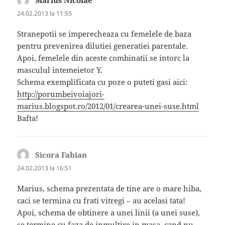
Marius Nicolae
spune:
24.02.2013 la 11:55
Stranepotii se imperecheaza cu femelele de baza
pentru prevenirea dilutiei generatiei parentale.
Apoi, femelele din aceste combinatii se intorc la
masculul intemeietor Y.
Schema exemplificata cu poze o puteti gasi aici:
http://porumbeivoiajori-
marius.blogspot.ro/2012/01/crearea-unei-suse.html
Bafta!
Sicora Fabian
spune:
24.02.2013 la 16:51
Marius, schema prezentata de tine are o mare hiba,
caci se termina cu frati vitregi – au acelasi tata!
Apoi, schema de obtinere a unei linii (a unei suse),
se termine cu faza de inmultire in masa, cand nu