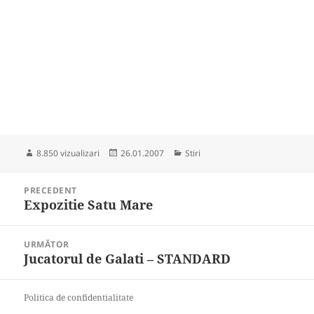
Publicat
Categorii
8.850 vizualizari
26.01.2007
Stiri
pe
Navigare
PRECEDENT
în
Expozitie Satu Mare
Articolul
articole
anterior:
URMĂTOR
Jucatorul de Galati – STANDARD
Articolul
următor:
Politica de confidentialitate