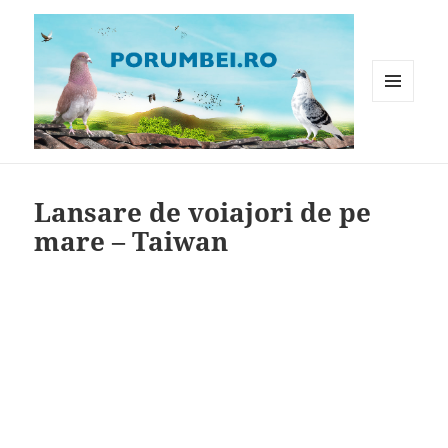
MENIU
ȘI
WIDGET-
Porumbei.ro
URI
Lansare de voiajori de pe
mare – Taiwan