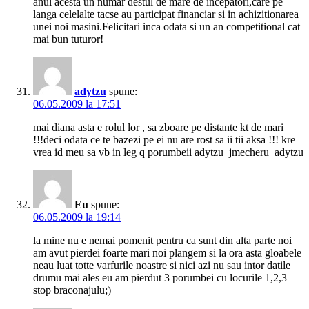
anul acesta un numar destul de mare de incepatori,care pe
langa celelalte tacse au participat financiar si in achizitionarea
unei noi masini.Felicitari inca odata si un an competitional cat
mai bun tuturor!
adytzu
spune:
06.05.2009 la 17:51
mai diana asta e rolul lor , sa zboare pe distante kt de mari
!!!deci odata ce te bazezi pe ei nu are rost sa ii tii aksa !!! kre
vrea id meu sa vb in leg q porumbeii adytzu_jmecheru_adytzu
Eu
spune:
06.05.2009 la 19:14
la mine nu e nemai pomenit pentru ca sunt din alta parte noi
am avut pierdei foarte mari noi plangem si la ora asta gloabele
neau luat totte varfurile noastre si nici azi nu sau intor datile
drumu mai ales eu am pierdut 3 porumbei cu locurile 1,2,3
stop braconajulu;)