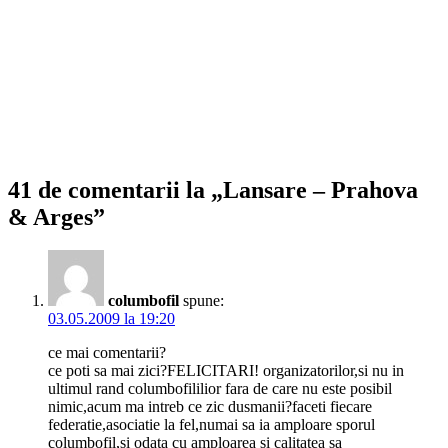
41 de comentarii la „Lansare – Prahova
& Arges”
columbofil
spune:
03.05.2009 la 19:20
ce mai comentarii?
ce poti sa mai zici?FELICITARI! organizatorilor,si nu in
ultimul rand columbofililior fara de care nu este posibil
nimic,acum ma intreb ce zic dusmanii?faceti fiecare
federatie,asociatie la fel,numai sa ia amploare sporul
columbofil,si odata cu amploarea si calitatea sa