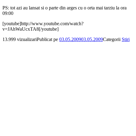
PS: tot azi au lansat si o parte din arges cu o orta mai tarziu la ora
09:00
[youtube]http://www.youtube.com/watch?
v=JAhWaUcxTA8[/youtube]
13.999 vizualizari
Publicat pe
03.05.2009
03.05.2009
Categorii
Stiri