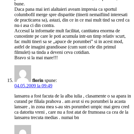
bune.
Daca pana mai ieri alaltaieri aveam impresia ca sportul
columbofil merge spre disparitie (tinerii nemaifiind interesati
de practicarea sa), astazi, din ce in ce mai mult tind sa cred ca
nu-i asa ci din contra.
Accesul la informatie mult facilitat, cantitatea enorma de
cunostinte pe care le poti acumula intr-un timp relativ scurt,
fac multi tineri sa se „apuce de porumbei” si in acest mod,
astfel de imagini grandioase (cum sunt cele din primul
filmulet) sa tinda a deveni ceva cotidian.
Bravo si la mai mare!!!
florin
spune:
04.05.2009 la 09:49
lansarea a fost facuta de la alba iulia , clasamente o sa apara in
curand pe filiala prahova . am avut si eu porumbei la acasta
lansare , in zona mea s-au strs porumbei umpic mai greu cred
ca datorita vreni , care nu a fost atat de frumoasa ca cea de la
lansarea trecuta medias . numai bn