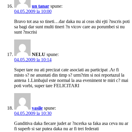
un tanar
spune:
04.05.2009 la 10:00
Bravo tot asa so tineti…dar daka nu ai ceas shi ejti ?nscris poti
sa bagi dar sunt multi tineri ?n vicov care au porumbei si nu
sunt ?nscrisi
NELU
spune:
04.05.2009 la 10:14
Super tare nu ati precizat cate asociati au participat .Ar fi
misto s? ne anuntati din timp s? urm?rim si noi reportazul la
antena 1.Limbajul este normal la asa eveniment te miri c? mai
poti vorbi, super tare FELICITARI
vasile
spune:
04.05.2009 la 10:30
Ganditiva daka fiecare judet ar ?ncerka sa faka asa ceva nu ar
fi superb si sar putea daka nu ar fi trei federati