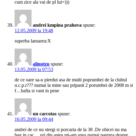
cum zice ala vai de pl lui=)))
andrei kmpina prahova
spune:
12.05.2009 la 19:48
superba lansarea:X
alinutzu
spune:
13.05.2009 la 07:53
de ce oare sa-u pierdut asa de multi poprumbei de la clubul
u.c.p.r??? numai la mine sau pripasit 2 porumbei de 2008 m si
f…bafta si vant in pene
un carcotas
spune:
16.05.2009 la 09:44
andrei de ce nu stergi si porcaria de la 38 .De obicei nu ma
bag in cac….uri din astea mi-am spus numai parerea despre