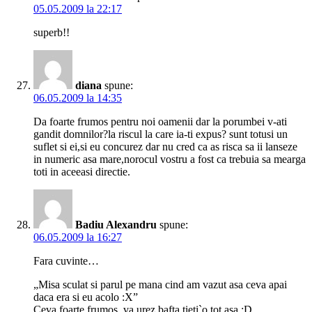
05.05.2009 la 22:17
superb!!
diana
spune:
06.05.2009 la 14:35
Da foarte frumos pentru noi oamenii dar la porumbei v-ati
gandit domnilor?la riscul la care ia-ti expus? sunt totusi un
suflet si ei,si eu concurez dar nu cred ca as risca sa ii lanseze
in numeric asa mare,norocul vostru a fost ca trebuia sa mearga
toti in aceeasi directie.
Badiu Alexandru
spune:
06.05.2009 la 16:27
Fara cuvinte…
„Misa sculat si parul pe mana cind am vazut asa ceva apai
daca era si eu acolo :X”
Ceva foarte frumos, va urez bafta tieti`o tot asa :D