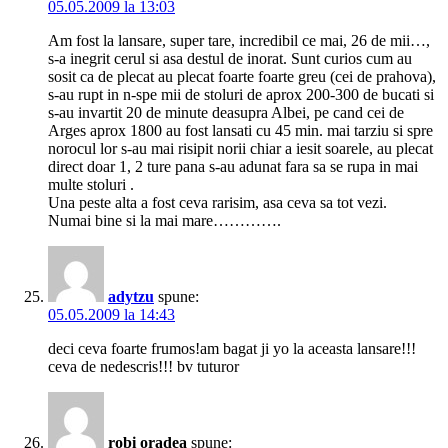
05.05.2009 la 13:03
Am fost la lansare, super tare, incredibil ce mai, 26 de mii…,
s-a inegrit cerul si asa destul de inorat. Sunt curios cum au
sosit ca de plecat au plecat foarte foarte greu (cei de prahova),
s-au rupt in n-spe mii de stoluri de aprox 200-300 de bucati si
s-au invartit 20 de minute deasupra Albei, pe cand cei de
Arges aprox 1800 au fost lansati cu 45 min. mai tarziu si spre
norocul lor s-au mai risipit norii chiar a iesit soarele, au plecat
direct doar 1, 2 ture pana s-au adunat fara sa se rupa in mai
multe stoluri .
Una peste alta a fost ceva rarisim, asa ceva sa tot vezi.
Numai bine si la mai mare………….
adytzu
spune:
05.05.2009 la 14:43
deci ceva foarte frumos!am bagat ji yo la aceasta lansare!!!
ceva de nedescris!!! bv tuturor
robi oradea
spune: