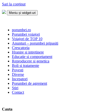
Sari la conținut
Meniu și widget-uri
Porumbei.ro
Enciclopedia porumbelului
porumbei.ro
Porumbei voiajori
Voiajori de TOP 10
Anunturi – porumbei pripasiti
Crescatoria
Hranire si intretinere
Educatie si comportament
Reproducere si genetica
Boli si tratamente
Povesti
Diverse
Incepatori
Porumbei de agrement
Stiri
Contact
Cauta