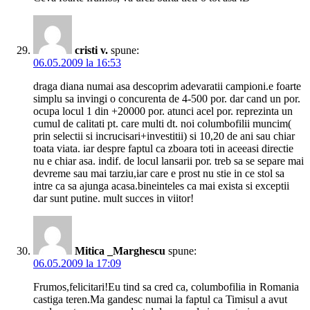
cristi v.
spune:
06.05.2009 la 16:53
draga diana numai asa descoprim adevaratii campioni.e foarte
simplu sa invingi o concurenta de 4-500 por. dar cand un por.
ocupa locul 1 din +20000 por. atunci acel por. reprezinta un
cumul de calitati pt. care multi dt. noi columbofilii muncim(
prin selectii si incrucisari+investitii) si 10,20 de ani sau chiar
toata viata. iar despre faptul ca zboara toti in aceeasi directie
nu e chiar asa. indif. de locul lansarii por. treb sa se separe mai
devreme sau mai tarziu,iar care e prost nu stie in ce stol sa
intre ca sa ajunga acasa.bineinteles ca mai exista si exceptii
dar sunt putine. mult succes in viitor!
Mitica _Marghescu
spune:
06.05.2009 la 17:09
Frumos,felicitari!Eu tind sa cred ca, columbofilia in Romania
castiga teren.Ma gandesc numai la faptul ca Timisul a avut