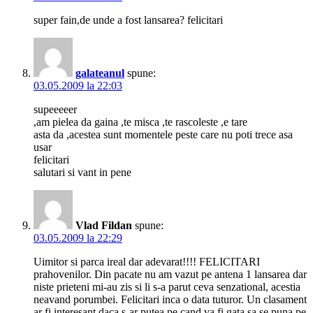
super fain,de unde a fost lansarea? felicitari
galateanul
spune:
03.05.2009 la 22:03
supeeeeer
,am pielea da gaina ,te misca ,te rascoleste ,e tare
asta da ,acestea sunt momentele peste care nu poti trece asa
usar
felicitari
salutari si vant in pene
Vlad Fildan
spune:
03.05.2009 la 22:29
Uimitor si parca ireal dar adevarat!!!! FELICITARI
prahovenilor. Din pacate nu am vazut pe antena 1 lansarea dar
niste prieteni mi-au zis si li s-a parut ceva senzational, acestia
neavand porumbei. Felicitari inca o data tuturor. Un clasament
ar fi interesant daca s-ar putea pe cand va fi gata sa se puna pe