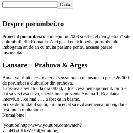
Cauta
Despre porumbei.ro
Proiectul
porumbei.ro
a inceput in 2003 si este cel mai „batran” site
columbofil din Romania. Aici gasiti enciclopedia porumbelului
imbogatita an de an cu multa pasiune pentru aceasta pasare
fascinanta.
Lansare – Prahova & Arges
Buna, va trimit acest material senzational cu lansarea a peste 26.000
de porumbei a cluburilor din prahova.
Lansarea a avut loc la ora 08:00, a fost ceva nemaipomenit, rar ti-e
dat sa vezi asa ceva, televiziunea prezenta Antena 1, Realitatea,
interviuri…ce mai……a fost ca in basme.
Scuze de fundalul sonor, am incercat sa evit asemenea limbaj, dar a
fost multa multa lume.
Numai bine!
[youtube]http://www.youtube.com/watch?
v=bH1x6KkW7Y4[/youtube]