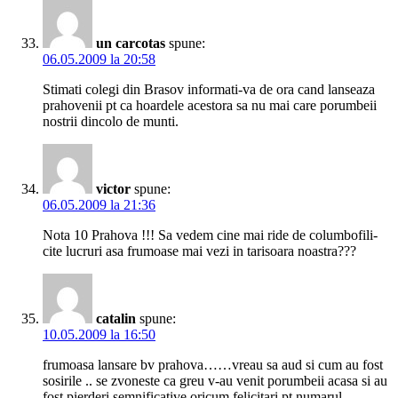
un carcotas
spune:
06.05.2009 la 20:58
Stimati colegi din Brasov informati-va de ora cand lanseaza
prahovenii pt ca hoardele acestora sa nu mai care porumbeii
nostrii dincolo de munti.
victor
spune:
06.05.2009 la 21:36
Nota 10 Prahova !!! Sa vedem cine mai ride de columbofili-
cite lucruri asa frumoase mai vezi in tarisoara noastra???
catalin
spune:
10.05.2009 la 16:50
frumoasa lansare bv prahova……vreau sa aud si cum au fost
sosirile .. se zvoneste ca greu v-au venit porumbeii acasa si au
fost pierderi semnificative.oricum felicitari pt numarul