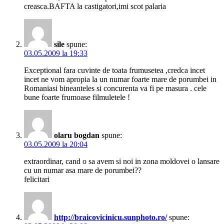
creasca.BAFTA la castigatori,imi scot palaria
sile
spune:
03.05.2009 la 19:33
Exceptional fara cuvinte de toata frumusetea ,credca incet
incet ne vom apropia la un numar foarte mare de porumbei in
Romaniasi bineanteles si concurenta va fi pe masura . cele
bune foarte frumoase filmuletele !
olaru bogdan
spune:
03.05.2009 la 20:04
extraordinar, cand o sa avem si noi in zona moldovei o lansare
cu un numar asa mare de porumbei??
felicitari
http://braicovicinicu.sunphoto.ro/
spune: