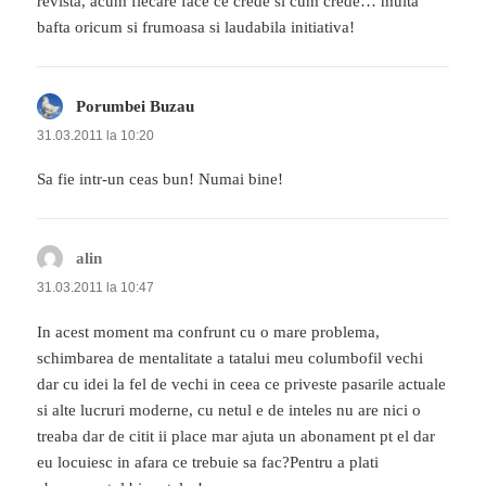
revista, acum fiecare face ce crede si cum crede… multa
bafta oricum si frumoasa si laudabila initiativa!
Porumbei Buzau
spune:
31.03.2011 la 10:20
Sa fie intr-un ceas bun! Numai bine!
alin
spune:
31.03.2011 la 10:47
In acest moment ma confrunt cu o mare problema,
schimbarea de mentalitate a tatalui meu columbofil vechi
dar cu idei la fel de vechi in ceea ce priveste pasarile actuale
si alte lucruri moderne, cu netul e de inteles nu are nici o
treaba dar de citit ii place mar ajuta un abonament pt el dar
eu locuiesc in afara ce trebuie sa fac?Pentru a plati