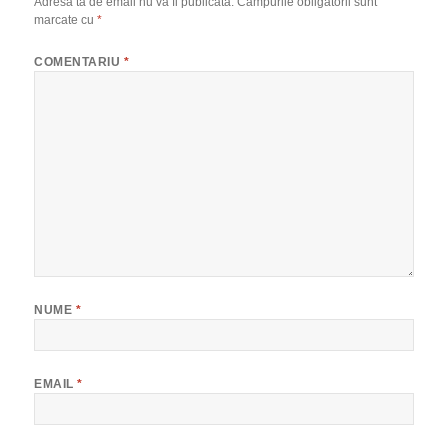
Adresa ta de email nu va fi publicată.
Câmpurile obligatorii sunt
marcate cu
*
COMENTARIU
*
NUME
*
EMAIL
*