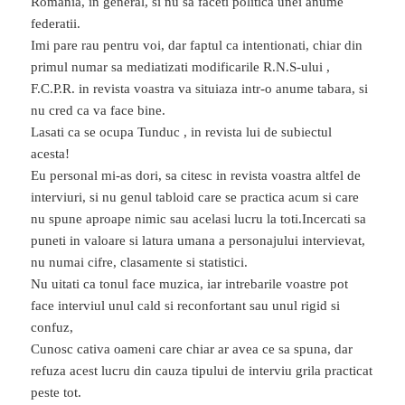
Romania, in general, si nu sa faceti politica unei anume
federatii.
Imi pare rau pentru voi, dar faptul ca intentionati, chiar din
primul numar sa mediatizati modificarile R.N.S-ului ,
F.C.P.R. in revista voastra va situiaza intr-o anume tabara, si
nu cred ca va face bine.
Lasati ca se ocupa Tunduc , in revista lui de subiectul
acesta!
Eu personal mi-as dori, sa citesc in revista voastra altfel de
interviuri, si nu genul tabloid care se practica acum si care
nu spune aproape nimic sau acelasi lucru la toti.Incercati sa
puneti in valoare si latura umana a personajului intervievat,
nu numai cifre, clasamente si statistici.
Nu uitati ca tonul face muzica, iar intrebarile voastre pot
face interviul unul cald si reconfortant sau unul rigid si
confuz,
Cunosc cativa oameni care chiar ar avea ce sa spuna, dar
refuza acest lucru din cauza tipului de interviu grila practicat
peste tot.