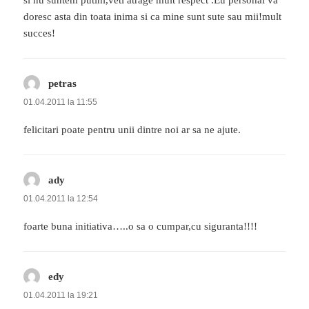
si nu suntem putini,veti atrage mult respect .Eu personal va
doresc asta din toata inima si ca mine sunt sute sau mii!mult
succes!
petras
spune:
01.04.2011 la 11:55
felicitari poate pentru unii dintre noi ar sa ne ajute.
ady
spune:
01.04.2011 la 12:54
foarte buna initiativa…..o sa o cumpar,cu siguranta!!!!
edy
spune:
01.04.2011 la 19:21