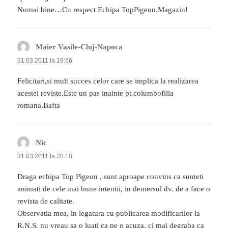
Numai bine…Cu respect Echipa TopPigeon.Magazin!
Maier Vasile-Cluj-Napoca
spune:
31.03.2011 la 19:56
Felicitari,si mult succes celor care se implica la realizarea
acestei reviste.Este un pas inainte pt.columbofilia
romana.Bafta
Nic
spune:
31.03.2011 la 20:18
Draga echipa Top Pigeon , sunt aproape convins ca sunteti
animati de cele mai bune intentii, in demersul dv. de a face o
revista de calitate.
Observatia mea, in legatura cu publicarea modificarilor la
R.N.S. nu vreau sa o luati ca pe o acuza, ci mai degraba ca