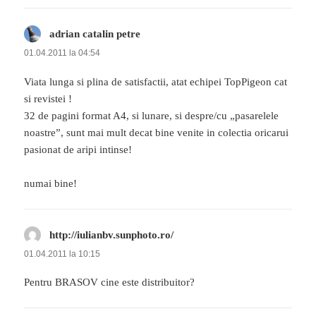
adrian catalin petre
spune:
01.04.2011 la 04:54
Viata lunga si plina de satisfactii, atat echipei TopPigeon cat
si revistei !
32 de pagini format A4, si lunare, si despre/cu „pasarelele
noastre”, sunt mai mult decat bine venite in colectia oricarui
pasionat de aripi intinse!
numai bine!
http://iulianbv.sunphoto.ro/
spune:
01.04.2011 la 10:15
Pentru BRASOV cine este distribuitor?