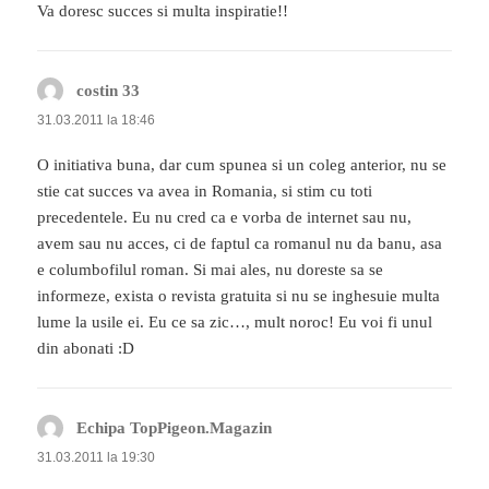
Va doresc succes si multa inspiratie!!
costin 33
spune:
31.03.2011 la 18:46
O initiativa buna, dar cum spunea si un coleg anterior, nu se
stie cat succes va avea in Romania, si stim cu toti
precedentele. Eu nu cred ca e vorba de internet sau nu,
avem sau nu acces, ci de faptul ca romanul nu da banu, asa
e columbofilul roman. Si mai ales, nu doreste sa se
informeze, exista o revista gratuita si nu se inghesuie multa
lume la usile ei. Eu ce sa zic…, mult noroc! Eu voi fi unul
din abonati :D
Echipa TopPigeon.Magazin
spune:
31.03.2011 la 19:30