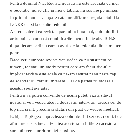
Pentru domnul Nic: Revista noastra nu este asociata cu nici
o federatie, nu se afla in nici o tabara, nu sustine pe nimeni.
In primul numar va aparea atat modificarea regulanetului la
F.C.P.R cat si la celalte federatii.
Am considerat ca revista aparand in luna mai, columbofilii
ar trebuii sa cunoasta modificarile facute fcute alea R.N.S
dupa fiecare sedinta care a avut loc la federatia din care face
parte.
Daca veti cumpara revista veti vedea ca nu sustinem pe
nimeni, tocmai, un motiv pentru care am facut site-ul si
implicat revista este acela ca ne-am saturat pana peste cap
de scandaluri, certuri, interese…iar de partea frumoasa a
acestui sport s-a uitat.
Pentru a va putea convinde de acum puteti vizita site-ul
nostru si veti vedea atceva decat stiri,interviuri, crescatori de
top nat. si int, precum si sfaturi din puct de vedere medical.
Echipa TopPigeon aprecieaza columbofilii seriosi, dornici de
afirmare si sustine activitatea acestora in initierea acestora
spre atingerea performatei maxime.