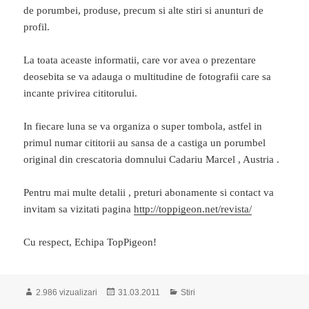
de porumbei, produse, precum si alte stiri si anunturi de
profil.
La toata aceaste informatii, care vor avea o prezentare
deosebita se va adauga o multitudine de fotografii care sa
incante privirea cititorului.
In fiecare luna se va organiza o super tombola, astfel in
primul numar cititorii au sansa de a castiga un porumbel
original din crescatoria domnului Cadariu Marcel , Austria .
Pentru mai multe detalii , preturi abonamente si contact va
invitam sa vizitati pagina
http://toppigeon.net/revista/
Cu respect, Echipa TopPigeon!
Publicat
Categorii
2.986 vizualizari
31.03.2011
Stiri
pe