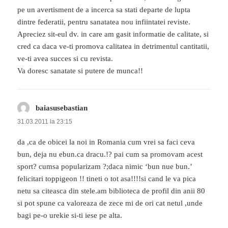
pe un avertisment de a incerca sa stati departe de lupta
dintre federatii, pentru sanatatea nou infiintatei reviste.
Apreciez sit-eul dv. in care am gasit informatie de calitate, si
cred ca daca ve-ti promova calitatea in detrimentul cantitatii,
ve-ti avea succes si cu revista.
Va doresc sanatate si putere de munca!!
baiasusebastian
spune:
31.03.2011 la 23:15
da ,ca de obicei la noi in Romania cum vrei sa faci ceva
bun, deja nu ebun.ca dracu.!? pai cum sa promovam acest
sport? cumsa popularizam ?;daca nimic ‘bun nue bun.’
felicitari toppigeon !! tineti o tot asa!!!!si cand le va pica
netu sa citeasca din stele.am biblioteca de profil din anii 80
si pot spune ca valoreaza de zece mi de ori cat netul ,unde
bagi pe-o urekie si-ti iese pe alta.