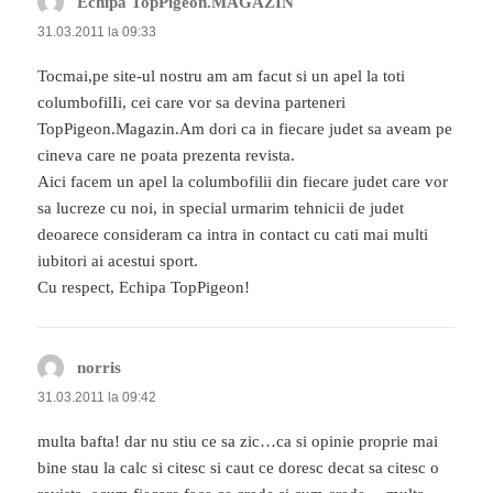
Echipa TopPigeon.MAGAZIN
spune:
31.03.2011 la 09:33
Tocmai,pe site-ul nostru am am facut si un apel la toti
columbofilIi, cei care vor sa devina parteneri
TopPigeon.Magazin.Am dori ca in fiecare judet sa aveam pe
cineva care ne poata prezenta revista.
Aici facem un apel la columbofilii din fiecare judet care vor
sa lucreze cu noi, in special urmarim tehnicii de judet
deoarece consideram ca intra in contact cu cati mai multi
iubitori ai acestui sport.
Cu respect, Echipa TopPigeon!
norris
spune:
31.03.2011 la 09:42
multa bafta! dar nu stiu ce sa zic…ca si opinie proprie mai
bine stau la calc si citesc si caut ce doresc decat sa citesc o