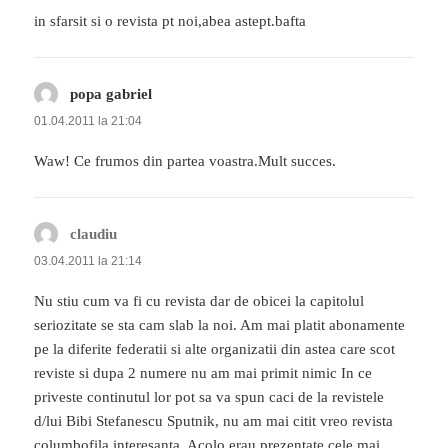
in sfarsit si o revista pt noi,abea astept.bafta
popa gabriel
spune:
01.04.2011 la 21:04
Waw! Ce frumos din partea voastra.Mult succes.
claudiu
spune:
03.04.2011 la 21:14
Nu stiu cum va fi cu revista dar de obicei la capitolul
seriozitate se sta cam slab la noi. Am mai platit abonamente
pe la diferite federatii si alte organizatii din astea care scot
reviste si dupa 2 numere nu am mai primit nimic In ce
priveste continutul lor pot sa va spun caci de la revistele
d/lui Bibi Stefanescu Sputnik, nu am mai citit vreo revista
columbofila interesanta. Acolo erau prezentate cele mai