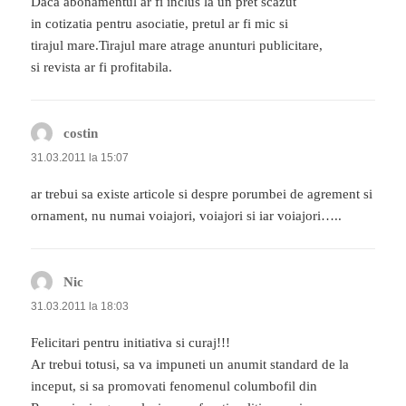
Daca abonamentul ar fi inclus la un pret scazut
in cotizatia pentru asociatie, pretul ar fi mic si
tirajul mare.Tirajul mare atrage anunturi publicitare,
si revista ar fi profitabila.
costin
spune:
31.03.2011 la 15:07
ar trebui sa existe articole si despre porumbei de agrement si
ornament, nu numai voiajori, voiajori si iar voiajori…..
Nic
spune:
31.03.2011 la 18:03
Felicitari pentru initiativa si curaj!!!
Ar trebui totusi, sa va impuneti un anumit standard de la
inceput, si sa promovati fenomenul columbofil din