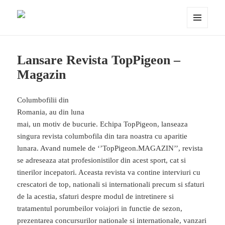
Porumbei.ro
MENIU
ȘI
WIDGET-
URI
Lansare Revista TopPigeon –
Magazin
Columbofilii din
Romania, au din luna
mai, un motiv de bucurie. Echipa TopPigeon, lanseaza
singura revista columbofila din tara noastra cu aparitie
lunara. Avand numele de ‘’TopPigeon.MAGAZIN’’, revista
se adreseaza atat profesionistilor din acest sport, cat si
tinerilor incepatori. Aceasta revista va contine interviuri cu
crescatori de top, nationali si internationali precum si sfaturi
de la acestia, sfaturi despre modul de intretinere si
tratamentul porumbeilor voiajori in functie de sezon,
prezentarea concursurilor nationale si internationale, vanzari