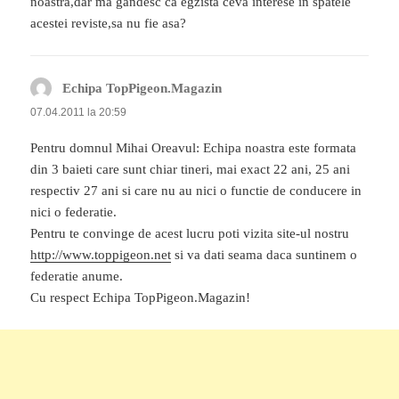
noastra,dar ma gandesc ca egzista ceva interese in spatele
acestei reviste,sa nu fie asa?
Echipa TopPigeon.Magazin
spune:
07.04.2011 la 20:59
Pentru domnul Mihai Oreavul: Echipa noastra este formata
din 3 baieti care sunt chiar tineri, mai exact 22 ani, 25 ani
respectiv 27 ani si care nu au nici o functie de conducere in
nici o federatie.
Pentru te convinge de acest lucru poti vizita site-ul nostru
http://www.toppigeon.net
si va dati seama daca suntinem o
federatie anume.
Cu respect Echipa TopPigeon.Magazin!