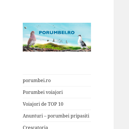
Porumbei.ro
Enciclopedia porumbelului
porumbei.ro
Porumbei voiajori
Voiajori de TOP 10
Anunturi – porumbei pripasiti
Crescatoria