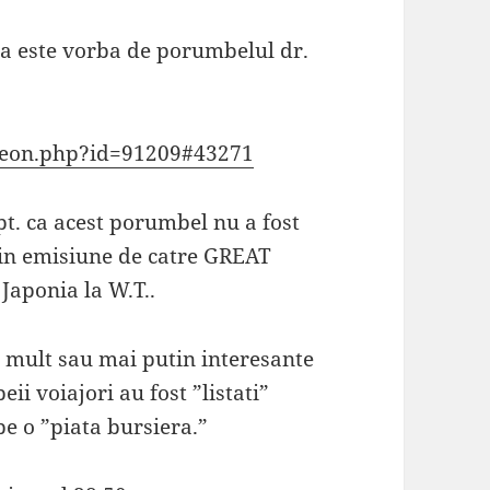
 este vorba de porumbelul dr.
igeon.php?id=91209#43271
pt. ca acest porumbel nu a fost
 in emisiune de catre GREAT
Japonia la W.T..
i mult sau mai putin interesante
i voiajori au fost ”listati”
e o ”piata bursiera.”