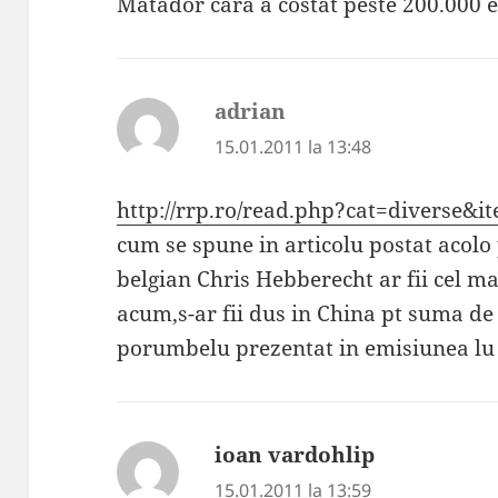
Matador cara a costat peste 200.000 
adrian
spune:
15.01.2011 la 13:48
http://rrp.ro/read.php?cat=diverse&
cum se spune in articolu postat acolo
belgian Chris Hebberecht ar fii cel
acum,s-ar fii dus in China pt suma de
porumbelu prezentat in emisiunea lu
ioan vardohlip
spune:
15.01.2011 la 13:59