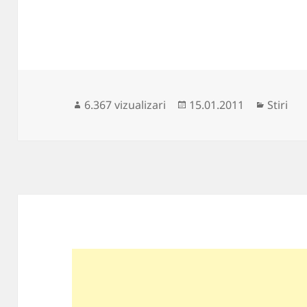
Publicat
Categor
6.367 vizualizari
15.01.2011
Stiri
pe