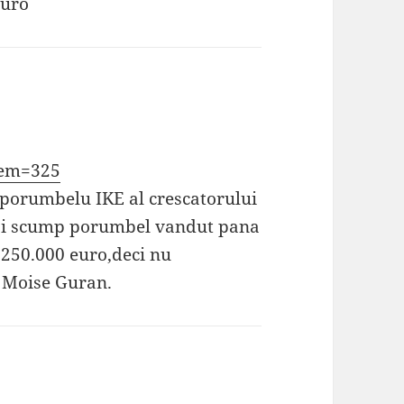
euro
item=325
 porumbelu IKE al crescatorului
 mai scump porumbel vandut pana
 250.000 euro,deci nu
 Moise Guran.