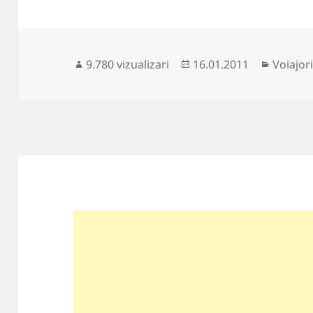
Publicat
Categor
9.780 vizualizari
16.01.2011
Voiajor
pe