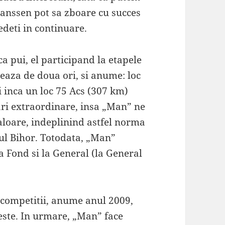
Janssen pot sa zboare cu succes
deti in continuare.
ca pui, el participand la etapele
seaza de doua ori, si anume: loc
 inca un loc 75 Acs (307 km)
ari extraordinare, insa „Man” ne
aloare, indeplinind astfel norma
tul Bihor. Totodata, „Man”
a Fond si la General (la General
competitii, anume anul 2009,
este. In urmare, „Man” face