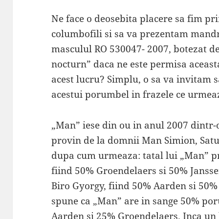
Ne face o deosebita placere sa fim pri
columbofili si sa va prezentam mandri
masculul RO 530047- 2007, botezat de
nocturn” daca ne este permisa aceas
acest lucru? Simplu, o sa va invitam 
acestui porumbel in frazele ce urmea
„Man” iese din ou in anul 2007 dintr
provin de la domnii Man Simion, Satu
dupa cum urmeaza: tatal lui „Man” pr
fiind 50% Groendelaers si 50% Jansse
Biro Gyorgy, fiind 50% Aarden si 50%
spune ca „Man” are in sange 50% por
Aarden si 25% Groendelaers. Inca un 