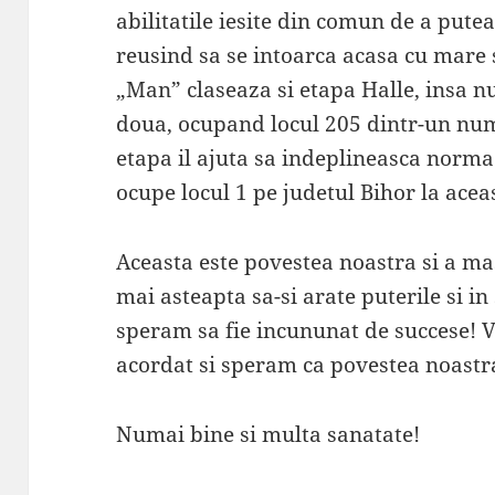
abilitatile iesite din comun de a pute
reusind sa se intoarca acasa cu mare 
„Man” claseaza si etapa Halle, insa nu
doua, ocupand locul 205 dintr-un nu
etapa il ajuta sa indeplineasca norma
ocupe locul 1 pe judetul Bihor la acea
Aceasta este povestea noastra si a m
mai asteapta sa-si arate puterile si i
speram sa fie incununat de succese!
acordat si speram ca povestea noastra
Numai bine si multa sanatate!