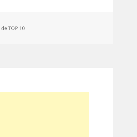
ii
i de TOP 10