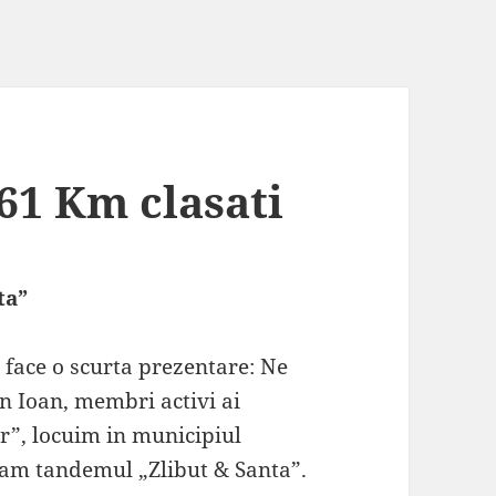
61 Km clasati
ta”
 face o scurta prezentare: Ne
n Ioan, membri activi ai
or”, locuim in municipiul
mam tandemul „Zlibut & Santa”.