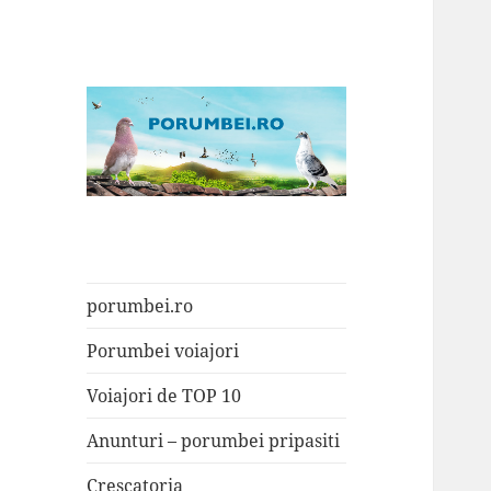
Porumbei.ro
Enciclopedia porumbelului
porumbei.ro
Porumbei voiajori
Voiajori de TOP 10
Anunturi – porumbei pripasiti
Crescatoria