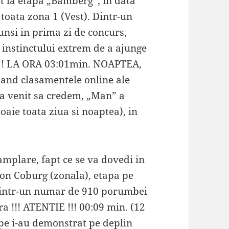
t la etapa „Bamberg”, in data
 toata zona 1 (Vest). Dintr-un
nsi in prima zi de concurs,
e instinctului extrem de a ajunge
 !!! LA ORA 03:01min. NOAPTEA,
sand clasamentele online ale
-a venit sa credem, „Man” a
oaie toata ziua si noaptea), in
amplare, fapt ce se va dovedi in
ton Coburg (zonala), etapa pe
 dintr-un numar de 910 porumbei
ra !!! ATENTIE !!! 00:09 min. (12
ape i-au demonstrat pe deplin