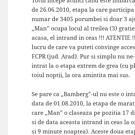
Totul incepe atunci cand este imbarca
de 26.06.2010, etapa la care participa
numar de 3405 porumbei si doar 3 aju
„Man” ocupa locul al treilea (3) grati
acasa, el intrand in ceas !!! ATENTIE
lucru de care va puteti convinge acce
FCPR (jud. Arad). Pur si simplu nu ne
intrat la o etapa extrem de grea (cu pl
toiul noptii, la ora amintita mai sus.
Se pare ca „Bamberg”-ul nu este o int
data de 01.08.2010, la etapa de mara
care „Man” o claseaza pe pozitia 17
si de data aceasta intrand in ceas la o
si 9 minute noaptea). Aceste doua et